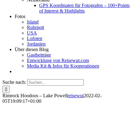
GPS Koordinaten für Fotografen – 100+Points
of Interest & Highlights
Fotos
Island
Ruhrpott
USA
Lofoten
Jordanien
Über diesen Blog
Gastbeiträge
Entwicklung von Reisewut.com
Media Kit & Infos für Kooperationen
Suche nach:
Rimrock Hoodoos – Lake Powell
reisewut
2022-02-
05T19:09:17+01:00