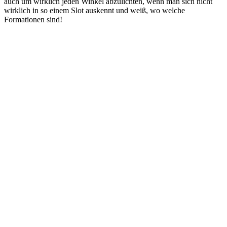
auch um wirklich jeden Winkel abzulichten, wenn man sich nicht
wirklich in so einem Slot auskennt und weiß, wo welche
Formationen sind!