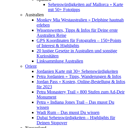
Sehenswürdigkeiten auf Mallorca » Karte
mit 50+ Fototipps
Australien
Monkey Mia Westaustralien » Delphine hautnah
erleben
Wissenswertes, Tipps & Infos für Deine erste
Australien Reise
GPS Koordinaten für Fotografen – 150+Points
of Interest & Highlights
20 lustige Gesetze in Australien und sonstige
Kuriositäten
Linksammlung Australien
Orient
Jordanien Karte mit 30+ Sehenswürdigkeiten
Petra Jordanien » Tipps, Wanderungen & Infos
Jordan Pass » Kosten, Online-Bestellung & Infos
für 2023
Petra Monastery Trail » 800 Stufen zum Ad-Deir
Monument
Petra » Indiana Jones Trail – Das musst Du
wissen
Wadi Rum – Das musst Du wissen
Dubai Sehenswürdigkeiten – Highlights für
Deinen Stopover
Neuseeland