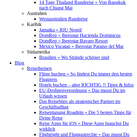
14 Tage Thailand Rundreise » Von Bangkok
nach Chiang Mai
Australien
Westaustralien Rundreise
Karibik
Jamaika » RIU Negril
DomRep » Iberostar Hacienda Dominicus
DomRep » Iberostar Bavaro Resort
Mexico Yucatan » Iberostar Paraiso del Mar
Südamerika
Brasilien » Wo Strände schöner sind
Blog
Reisethemen
Flüge buchen » So findest Du immer den besten
Flugpreis
Hotels buchen – aber RICHTIG !! Tipps & Infos
EU-Drohnenverordnung » Das musst Du im
Urlaub wissen
Das Reisebüro als strategischer Partner im
Geschäftsalltag
Reiseplanung Roadtrip » Die 5 besten Tipps für
Deine Reise
Reise Apps für iOS » Diese Apps brauchst Du
wirklich
Flightright und Fluggastrechte » Das musst Du