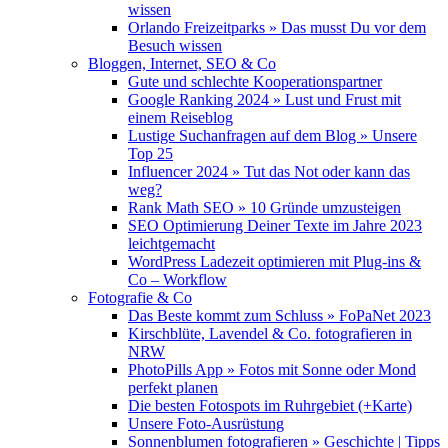
wissen
Orlando Freizeitparks » Das musst Du vor dem
Besuch wissen
Bloggen, Internet, SEO & Co
Gute und schlechte Kooperationspartner
Google Ranking 2024 » Lust und Frust mit
einem Reiseblog
Lustige Suchanfragen auf dem Blog » Unsere
Top 25
Influencer 2024 » Tut das Not oder kann das
weg?
Rank Math SEO » 10 Gründe umzusteigen
SEO Optimierung Deiner Texte im Jahre 2023
leichtgemacht
WordPress Ladezeit optimieren mit Plug-ins &
Co – Workflow
Fotografie & Co
Das Beste kommt zum Schluss » FoPaNet 2023
Kirschblüte, Lavendel & Co. fotografieren in
NRW
PhotoPills App » Fotos mit Sonne oder Mond
perfekt planen
Die besten Fotospots im Ruhrgebiet (+Karte)
Unsere Foto-Ausrüstung
Sonnenblumen fotografieren » Geschichte | Tipps