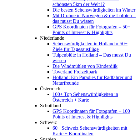
schönsten 5km der Welt !?
Die besten Sehenswürdigkeiten im Winter
Mit Drohne in Norwegen & die Lofoten –
das musst Du wissen
GPS Koordinaten für Fotografen – 50+
Points of Interest & Highlights
Niederlande
Sehenswürdigkeiten in Holland » 50+
Ziele für Tagesausflüge
Tulpenblüte in Holland – Das musst Du
wissen
Die Windmühlen von Kinderdijk
Toverland Freizeitpark
Holland: Ein Paradies für Radfahrer und
Naturfreunde
Österreich
100+ Top Sehenswürdigkeiten in
Österreich + Karte
Schottland
GPS Koordinaten für Fotografen – 100
Points of Interest & Highlights
Schweiz
60+ Schweiz Sehenswürdigkeiten mit
Karte + Koordinaten
Spanien