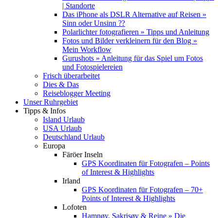
| Standorte
Das iPhone als DSLR Alternative auf Reisen »
Sinn oder Unsinn ??
Polarlichter fotografieren » Tipps und Anleitung
Fotos und Bilder verkleinern für den Blog »
Mein Workflow
Gurushots » Anleitung für das Spiel um Fotos
und Fotospielereien
Frisch überarbeitet
Dies & Das
Reiseblogger Meeting
Unser Ruhrgebiet
Tipps & Infos
Island Urlaub
USA Urlaub
Deutschland Urlaub
Europa
Färöer Inseln
GPS Koordinaten für Fotografen – Points
of Interest & Highlights
Irland
GPS Koordinaten für Fotografen – 70+
Points of Interest & Highlights
Lofoten
Hamnøy, Sakrisøy & Reine » Die