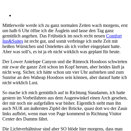
Mittlerweile werde ich zu ganz normalen Zeiten wach morgens, erst
um halb 6 Uhr öffne ich die Äuglein und lasse den Tag ganz
gemütlich angehen. Das Frühstück im noch recht neuen
Comfort
Inn&Suites
ist recht gut, und somit verbringe ich mehr Zeit mit
heißen Würstchen und Omelettes als ich vorher eingeplant hatte.
Aber was soll’s, es ist ja eh nicht wirklich was geplant für heute.
Der Lower Antelope Canyon und die Rimrock Hoodoos schwirrten
mir zwar die ganze Zeit schon im Kopf herum, aber beides läuft ja
nicht weg. Sicher, ich hätte schon um vier Uhr aufstehen und zum
Sunrise an den Waheap Hoodoos sein können, aber darauf hatte ich
nicht wirklich Lust.
So mache ich mich gemütlich auf in Richtung Staudamm, ich hatte
gestern im Vorbeifahren aus dem Augenwinkel einen Arch gesehen,
der mir noch nie aufgefallen war bisher. Eigentlich sieht man ihn
auch NUR am äußersten Zipfel der Brücke, quasi dort wo der Zaun
links aufhört, wenn man von Page kommend in Richtung Visitor
Center des Damms fährt.
Die Lichtverhältnisse sind aber SO blöde hier morgens, dass man