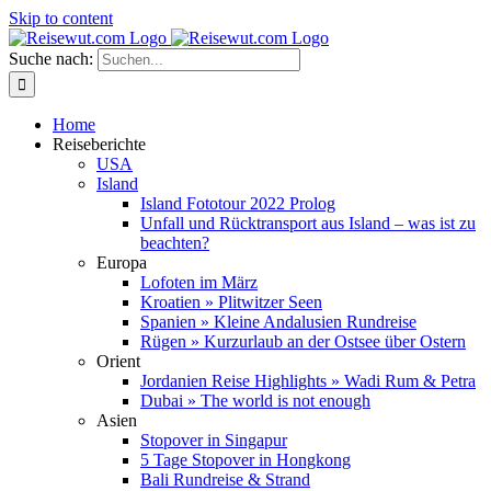
Skip to content
Suche nach:
Home
Reiseberichte
USA
Island
Island Fototour 2022 Prolog
Unfall und Rücktransport aus Island – was ist zu
beachten?
Europa
Lofoten im März
Kroatien » Plitwitzer Seen
Spanien » Kleine Andalusien Rundreise
Rügen » Kurzurlaub an der Ostsee über Ostern
Orient
Jordanien Reise Highlights » Wadi Rum & Petra
Dubai » The world is not enough
Asien
Stopover in Singapur
5 Tage Stopover in Hongkong
Bali Rundreise & Strand