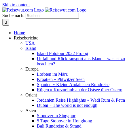
Skip to content
Suche nach:
Home
Reiseberichte
USA
Island
Island Fototour 2022 Prolog
Unfall und Rücktransport aus Island – was ist zu
beachten?
Europa
Lofoten im März
Kroatien » Plitwitzer Seen
Spanien » Kleine Andalusien Rundreise
Rügen » Kurzurlaub an der Ostsee über Ostern
Orient
Jordanien Reise Highlights » Wadi Rum & Petra
Dubai » The world is not enough
Asien
Stopover in Singapur
5 Tage Stopover in Hongkong
Bali Rundreise & Strand