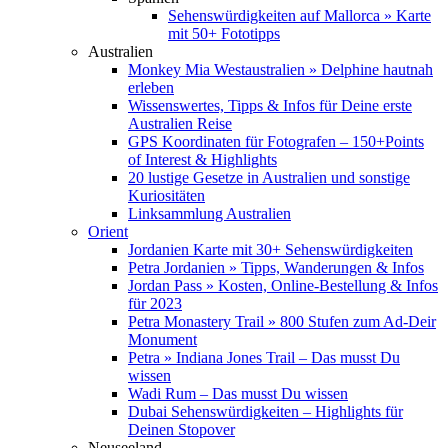
Sehenswürdigkeiten auf Mallorca » Karte
mit 50+ Fototipps
Australien
Monkey Mia Westaustralien » Delphine hautnah
erleben
Wissenswertes, Tipps & Infos für Deine erste
Australien Reise
GPS Koordinaten für Fotografen – 150+Points
of Interest & Highlights
20 lustige Gesetze in Australien und sonstige
Kuriositäten
Linksammlung Australien
Orient
Jordanien Karte mit 30+ Sehenswürdigkeiten
Petra Jordanien » Tipps, Wanderungen & Infos
Jordan Pass » Kosten, Online-Bestellung & Infos
für 2023
Petra Monastery Trail » 800 Stufen zum Ad-Deir
Monument
Petra » Indiana Jones Trail – Das musst Du
wissen
Wadi Rum – Das musst Du wissen
Dubai Sehenswürdigkeiten – Highlights für
Deinen Stopover
Neuseeland