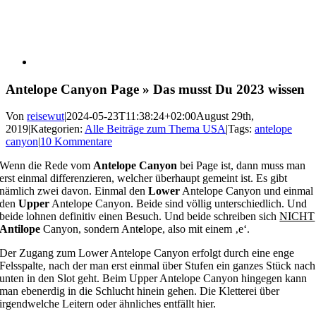
Antelope Canyon Page » Das musst Du 2023 wissen
Von
reisewut
|
2024-05-23T11:38:24+02:00
August 29th,
2019
|
Kategorien:
Alle Beiträge zum Thema USA
|
Tags:
antelope
canyon
|
10 Kommentare
Wenn die Rede vom
Antelope Canyon
bei Page ist, dann muss man
erst einmal differenzieren, welcher überhaupt gemeint ist. Es gibt
nämlich zwei davon. Einmal den
Lower
Antelope Canyon und einmal
den
Upper
Antelope Canyon. Beide sind völlig unterschiedlich. Und
beide lohnen definitiv einen Besuch. Und beide schreiben sich
NICHT
Antilope
Canyon, sondern Ant
e
lope, also mit einem ‚e‘.
Der Zugang zum Lower Antelope Canyon erfolgt durch eine enge
Felsspalte, nach der man erst einmal über Stufen ein ganzes Stück nach
unten in den Slot geht. Beim Upper Antelope Canyon hingegen kann
man ebenerdig in die Schlucht hinein gehen. Die Kletterei über
irgendwelche Leitern oder ähnliches entfällt hier.