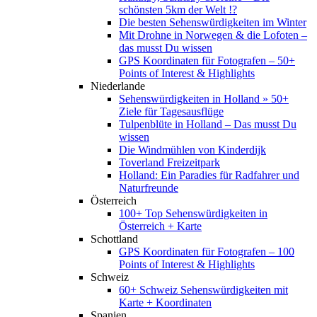
schönsten 5km der Welt !?
Die besten Sehenswürdigkeiten im Winter
Mit Drohne in Norwegen & die Lofoten –
das musst Du wissen
GPS Koordinaten für Fotografen – 50+
Points of Interest & Highlights
Niederlande
Sehenswürdigkeiten in Holland » 50+
Ziele für Tagesausflüge
Tulpenblüte in Holland – Das musst Du
wissen
Die Windmühlen von Kinderdijk
Toverland Freizeitpark
Holland: Ein Paradies für Radfahrer und
Naturfreunde
Österreich
100+ Top Sehenswürdigkeiten in
Österreich + Karte
Schottland
GPS Koordinaten für Fotografen – 100
Points of Interest & Highlights
Schweiz
60+ Schweiz Sehenswürdigkeiten mit
Karte + Koordinaten
Spanien