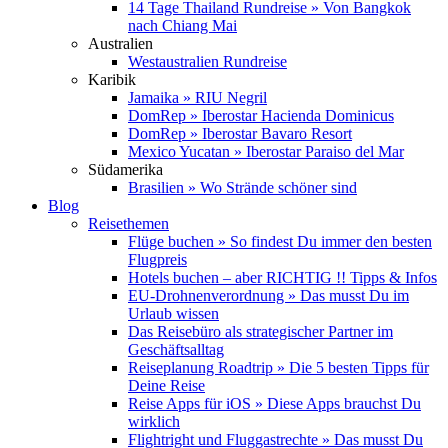
14 Tage Thailand Rundreise » Von Bangkok
nach Chiang Mai
Australien
Westaustralien Rundreise
Karibik
Jamaika » RIU Negril
DomRep » Iberostar Hacienda Dominicus
DomRep » Iberostar Bavaro Resort
Mexico Yucatan » Iberostar Paraiso del Mar
Südamerika
Brasilien » Wo Strände schöner sind
Blog
Reisethemen
Flüge buchen » So findest Du immer den besten
Flugpreis
Hotels buchen – aber RICHTIG !! Tipps & Infos
EU-Drohnenverordnung » Das musst Du im
Urlaub wissen
Das Reisebüro als strategischer Partner im
Geschäftsalltag
Reiseplanung Roadtrip » Die 5 besten Tipps für
Deine Reise
Reise Apps für iOS » Diese Apps brauchst Du
wirklich
Flightright und Fluggastrechte » Das musst Du