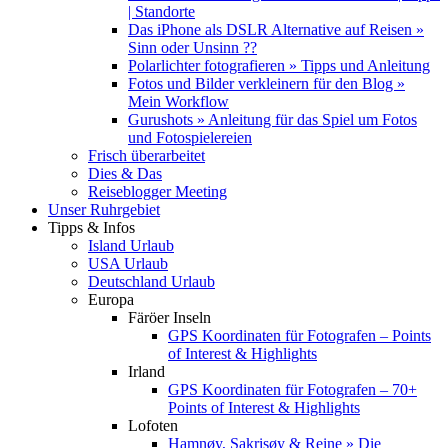
| Standorte
Das iPhone als DSLR Alternative auf Reisen »
Sinn oder Unsinn ??
Polarlichter fotografieren » Tipps und Anleitung
Fotos und Bilder verkleinern für den Blog »
Mein Workflow
Gurushots » Anleitung für das Spiel um Fotos
und Fotospielereien
Frisch überarbeitet
Dies & Das
Reiseblogger Meeting
Unser Ruhrgebiet
Tipps & Infos
Island Urlaub
USA Urlaub
Deutschland Urlaub
Europa
Färöer Inseln
GPS Koordinaten für Fotografen – Points
of Interest & Highlights
Irland
GPS Koordinaten für Fotografen – 70+
Points of Interest & Highlights
Lofoten
Hamnøy, Sakrisøy & Reine » Die