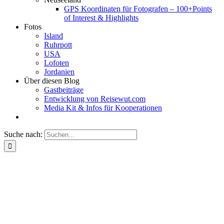
GPS Koordinaten für Fotografen – 100+Points
of Interest & Highlights
Fotos
Island
Ruhrpott
USA
Lofoten
Jordanien
Über diesen Blog
Gastbeiträge
Entwicklung von Reisewut.com
Media Kit & Infos für Kooperationen
Suche nach: