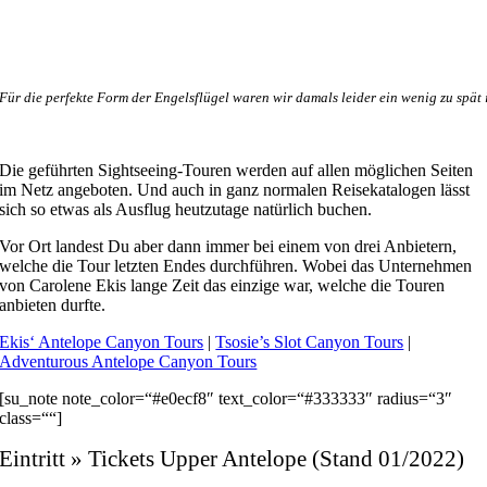
Für die perfekte Form der Engelsflügel waren wir damals leider ein wenig zu spä
Die geführten Sightseeing-Touren werden auf allen möglichen Seiten
im Netz angeboten. Und auch in ganz normalen Reisekatalogen lässt
sich so etwas als Ausflug heutzutage natürlich buchen.
Vor Ort landest Du aber dann immer bei einem von drei Anbietern,
welche die Tour letzten Endes durchführen. Wobei das Unternehmen
von Carolene Ekis lange Zeit das einzige war, welche die Touren
anbieten durfte.
Ekis‘ Antelope Canyon Tours
|
Tsosie’s Slot Canyon Tours
|
Adventurous Antelope Canyon Tours
[su_note note_color=“#e0ecf8″ text_color=“#333333″ radius=“3″
class=““]
Eintritt » Tickets Upper Antelope (Stand 01/2022)