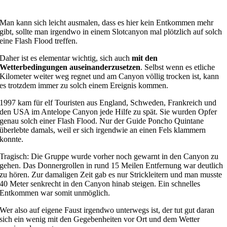
Man kann sich leicht ausmalen, dass es hier kein Entkommen mehr
gibt, sollte man irgendwo in einem Slotcanyon mal plötzlich auf solch
eine Flash Flood treffen.
Daher ist es elementar wichtig, sich auch
mit den
Wetterbedingungen auseinanderzusetzen
. Selbst wenn es etliche
Kilometer weiter weg regnet und am Canyon völlig trocken ist, kann
es trotzdem immer zu solch einem Ereignis kommen.
1997 kam für elf Touristen aus England, Schweden, Frankreich und
den USA im Antelope Canyon jede Hilfe zu spät. Sie wurden Opfer
genau solch einer Flash Flood. Nur der Guide Poncho Quintane
überlebte damals, weil er sich irgendwie an einen Fels klammern
konnte.
Tragisch: Die Gruppe wurde vorher noch gewarnt in den Canyon zu
gehen. Das Donnergrollen in rund 15 Meilen Entfernung war deutlich
zu hören. Zur damaligen Zeit gab es nur Strickleitern und man musste
40 Meter senkrecht in den Canyon hinab steigen. Ein schnelles
Entkommen war somit unmöglich.
Wer also auf eigene Faust irgendwo unterwegs ist, der tut gut daran
sich ein wenig mit den Gegebenheiten vor Ort und dem Wetter