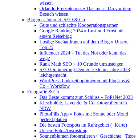
wissen
Orlando Freizeitparks » Das musst Du vor dem
Besuch wissen
Bloggen, Internet, SEO & Co
Gute und schlechte Kooperationspartner
Google Ranking 2024 » Lust und Frust mit
einem Reiseblog
Lustige Suchanfragen auf dem Blog » Unsere
Top 25
Influencer 2024 » Tut das Not oder kann das
weg?
Rank Math SEO » 10 Gründe umzusteigen
SEO Optimierung Deiner Texte im Jahre 2023
leichtgemacht
WordPress Ladezeit optimieren mit Plug-ins &
Co – Workflow
Fotografie & Co
Das Beste kommt zum Schluss » FoPaNet 2023
Kirschblüte, Lavendel & Co. fotografieren in
NRW
PhotoPills App » Fotos mit Sonne oder Mond
perfekt planen
Die besten Fotospots im Ruhrgebiet (+Karte)
Unsere Foto-Ausrüstung
Sonnenblumen fotografieren » Geschichte | Tipps