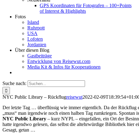
GPS Koordinaten für Fotografen – 100+Points
of Interest & Highlights
Fotos
Island
Ruhrpott
USA
Lofoten
Jordanien
Über diesen Blog
Gastbeiträge
Entwicklung von Reisewut.com
Media Kit & Infos für Kooperationen
Suche nach:
NYC Public Library – Rückflug
reisewut
2022-02-09T18:39:54+01:0
Der letzte Tag … überflüssig wie immer eigentlich. Da der Rückflug e
„muss“ man irgendwie noch einen halben Tag rumkriegen. Spontan is
NYC Public Library
– kurz NYPL – eingefallen, ein Ort der Besin
hatte irgendwo gelesen, das selbst die altehrwürdige Bibliothek hier e
Gesagt, getan …