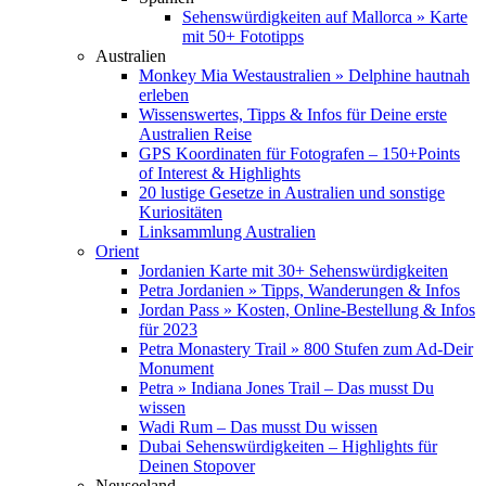
Sehenswürdigkeiten auf Mallorca » Karte
mit 50+ Fototipps
Australien
Monkey Mia Westaustralien » Delphine hautnah
erleben
Wissenswertes, Tipps & Infos für Deine erste
Australien Reise
GPS Koordinaten für Fotografen – 150+Points
of Interest & Highlights
20 lustige Gesetze in Australien und sonstige
Kuriositäten
Linksammlung Australien
Orient
Jordanien Karte mit 30+ Sehenswürdigkeiten
Petra Jordanien » Tipps, Wanderungen & Infos
Jordan Pass » Kosten, Online-Bestellung & Infos
für 2023
Petra Monastery Trail » 800 Stufen zum Ad-Deir
Monument
Petra » Indiana Jones Trail – Das musst Du
wissen
Wadi Rum – Das musst Du wissen
Dubai Sehenswürdigkeiten – Highlights für
Deinen Stopover
Neuseeland