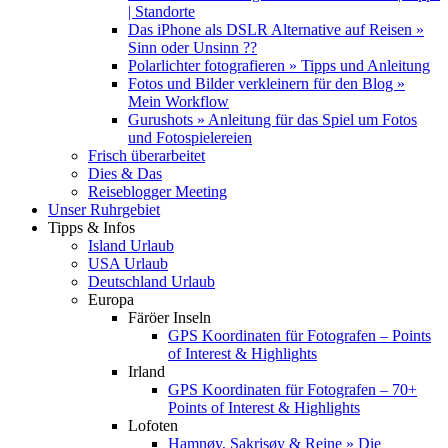
| Standorte
Das iPhone als DSLR Alternative auf Reisen »
Sinn oder Unsinn ??
Polarlichter fotografieren » Tipps und Anleitung
Fotos und Bilder verkleinern für den Blog »
Mein Workflow
Gurushots » Anleitung für das Spiel um Fotos
und Fotospielereien
Frisch überarbeitet
Dies & Das
Reiseblogger Meeting
Unser Ruhrgebiet
Tipps & Infos
Island Urlaub
USA Urlaub
Deutschland Urlaub
Europa
Färöer Inseln
GPS Koordinaten für Fotografen – Points
of Interest & Highlights
Irland
GPS Koordinaten für Fotografen – 70+
Points of Interest & Highlights
Lofoten
Hamnøy, Sakrisøy & Reine » Die