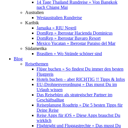
14 Tage Thailand Rundreise » Von Bangkok
nach Chiang Mai
Australien
Westaustralien Rundreise
Karibik
Jamaika » RIU Negril
DomRep » Iberostar Hacienda Dominicus
DomRep » Iberostar Bavaro Resort
Mexico Yucatan » Iberostar Paraiso del Mar
Südamerika
Brasilien » Wo Strände schöner sind
Blog
Reisethemen
Flüge buchen » So findest Du immer den besten
Flugpreis
Hotels buchen – aber RICHTIG !! Tipps & Infos
EU-Drohnenverordnung » Das musst Du im
Urlaub wissen
Das Reisebüro als strategischer Partner im
Geschäftsalltag
Reiseplanung Roadtrip » Die 5 besten Tipps für
Deine Reise
Reise Apps für iOS » Diese Apps brauchst Du
wirklich
Flightright und Fluggastrechte » Das musst Du