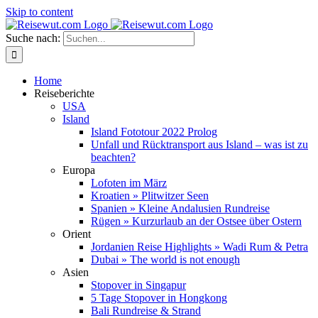
Skip to content
Suche nach:
Home
Reiseberichte
USA
Island
Island Fototour 2022 Prolog
Unfall und Rücktransport aus Island – was ist zu
beachten?
Europa
Lofoten im März
Kroatien » Plitwitzer Seen
Spanien » Kleine Andalusien Rundreise
Rügen » Kurzurlaub an der Ostsee über Ostern
Orient
Jordanien Reise Highlights » Wadi Rum & Petra
Dubai » The world is not enough
Asien
Stopover in Singapur
5 Tage Stopover in Hongkong
Bali Rundreise & Strand