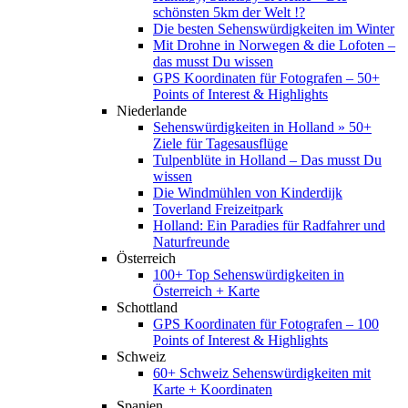
schönsten 5km der Welt !?
Die besten Sehenswürdigkeiten im Winter
Mit Drohne in Norwegen & die Lofoten –
das musst Du wissen
GPS Koordinaten für Fotografen – 50+
Points of Interest & Highlights
Niederlande
Sehenswürdigkeiten in Holland » 50+
Ziele für Tagesausflüge
Tulpenblüte in Holland – Das musst Du
wissen
Die Windmühlen von Kinderdijk
Toverland Freizeitpark
Holland: Ein Paradies für Radfahrer und
Naturfreunde
Österreich
100+ Top Sehenswürdigkeiten in
Österreich + Karte
Schottland
GPS Koordinaten für Fotografen – 100
Points of Interest & Highlights
Schweiz
60+ Schweiz Sehenswürdigkeiten mit
Karte + Koordinaten
Spanien