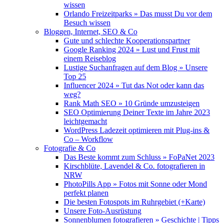
wissen
Orlando Freizeitparks » Das musst Du vor dem
Besuch wissen
Bloggen, Internet, SEO & Co
Gute und schlechte Kooperationspartner
Google Ranking 2024 » Lust und Frust mit
einem Reiseblog
Lustige Suchanfragen auf dem Blog » Unsere
Top 25
Influencer 2024 » Tut das Not oder kann das
weg?
Rank Math SEO » 10 Gründe umzusteigen
SEO Optimierung Deiner Texte im Jahre 2023
leichtgemacht
WordPress Ladezeit optimieren mit Plug-ins &
Co – Workflow
Fotografie & Co
Das Beste kommt zum Schluss » FoPaNet 2023
Kirschblüte, Lavendel & Co. fotografieren in
NRW
PhotoPills App » Fotos mit Sonne oder Mond
perfekt planen
Die besten Fotospots im Ruhrgebiet (+Karte)
Unsere Foto-Ausrüstung
Sonnenblumen fotografieren » Geschichte | Tipps