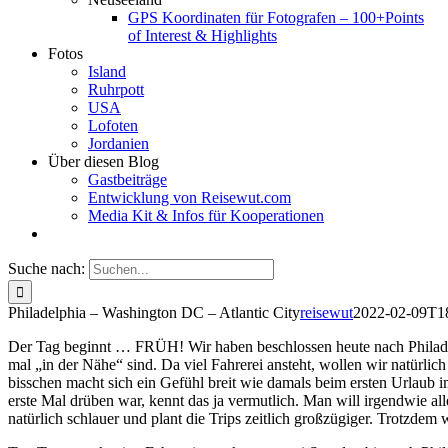
GPS Koordinaten für Fotografen – 100+Points
of Interest & Highlights
Fotos
Island
Ruhrpott
USA
Lofoten
Jordanien
Über diesen Blog
Gastbeiträge
Entwicklung von Reisewut.com
Media Kit & Infos für Kooperationen
Suche nach:
Philadelphia – Washington DC – Atlantic City
reisewut
2022-02-09T1
Der Tag beginnt … FRÜH! Wir haben beschlossen heute nach Phila
mal „in der Nähe“ sind. Da viel Fahrerei ansteht, wollen wir natürlich
bisschen macht sich ein Gefühl breit wie damals beim ersten Urlaub 
erste Mal drüben war, kennt das ja vermutlich. Man will irgendwie all
natürlich schlauer und plant die Trips zeitlich großzügiger. Trotzd