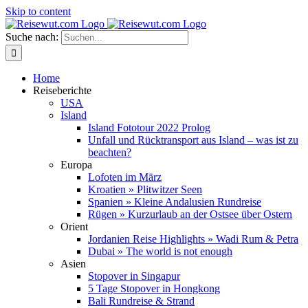
Skip to content
Suche nach:
Home
Reiseberichte
USA
Island
Island Fototour 2022 Prolog
Unfall und Rücktransport aus Island – was ist zu
beachten?
Europa
Lofoten im März
Kroatien » Plitwitzer Seen
Spanien » Kleine Andalusien Rundreise
Rügen » Kurzurlaub an der Ostsee über Ostern
Orient
Jordanien Reise Highlights » Wadi Rum & Petra
Dubai » The world is not enough
Asien
Stopover in Singapur
5 Tage Stopover in Hongkong
Bali Rundreise & Strand