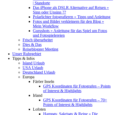
| Standorte
Das iPhone als DSLR Alternative auf Reisen »
Sinn oder Unsinn ??
Polarlichter fotografieren » Tipps und Anleitung
Fotos und Bilder verkleinern für den Blog »
Mein Workflow
Gurushots » Anleitung für das Spiel um Fotos
und Fotospielereien
Frisch überarbeitet
Dies & Das
Reiseblogger Meeting
Unser Ruhrgebiet
Tipps & Infos
Island Urlaub
USA Urlaub
Deutschland Urlaub
Europa
Färöer Inseln
GPS Koordinaten für Fotografen – Points
of Interest & Highlights
Irland
GPS Koordinaten für Fotografen – 70+
Points of Interest & Highlights
Lofoten
Hamnøy, Sakrisøy & Reine » Die