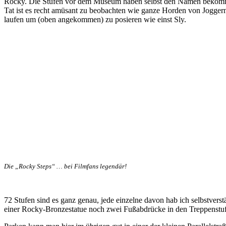
Rocky. Die Stufen vor dem Museum haben selbst den Namen bekommen
Tat ist es recht amüsant zu beobachten wie ganze Horden von Joggern,
laufen um (oben angekommen) zu posieren wie einst Sly.
Die „Rocky Steps“ … bei Filmfans legendär!
72 Stufen sind es ganz genau, jede einzelne davon hab ich selbstverst
einer Rocky-Bronzestatue noch zwei Fußabdrücke in den Treppenst