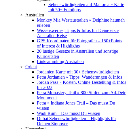
Sehenswürdigkeiten auf Mallorca » Karte
mit 50+ Fototipps
Australien
Monkey Mia Westaustralien » Delphine hautnah
erleben
Wissenswertes, Tipps & Infos für Deine erste
Australien Reise
GPS Koordinaten für Fotografen – 150+Points
of Interest & Highlights
20 lustige Gesetze in Australien und sonstige
Kuriositäten
Linksammlung Australien
Orient
Jordanien Karte mit 30+ Sehenswürdigkeiten
Petra Jordanien » Tipps, Wanderungen & Infos
Jordan Pass » Kosten, Online-Bestellung & Infos
für 2023
Petra Monastery Trail » 800 Stufen zum Ad-Deir
Monument
Petra » Indiana Jones Trail – Das musst Du
wissen
Wadi Rum – Das musst Du wissen
Dubai Sehenswürdigkeiten – Highlights für
Deinen Stopover
Neuseeland