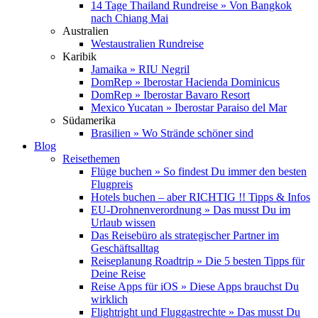
14 Tage Thailand Rundreise » Von Bangkok
nach Chiang Mai
Australien
Westaustralien Rundreise
Karibik
Jamaika » RIU Negril
DomRep » Iberostar Hacienda Dominicus
DomRep » Iberostar Bavaro Resort
Mexico Yucatan » Iberostar Paraiso del Mar
Südamerika
Brasilien » Wo Strände schöner sind
Blog
Reisethemen
Flüge buchen » So findest Du immer den besten
Flugpreis
Hotels buchen – aber RICHTIG !! Tipps & Infos
EU-Drohnenverordnung » Das musst Du im
Urlaub wissen
Das Reisebüro als strategischer Partner im
Geschäftsalltag
Reiseplanung Roadtrip » Die 5 besten Tipps für
Deine Reise
Reise Apps für iOS » Diese Apps brauchst Du
wirklich
Flightright und Fluggastrechte » Das musst Du