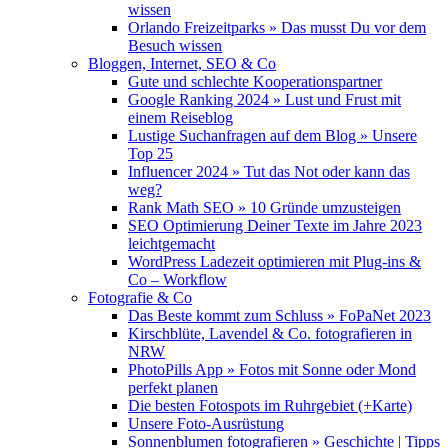
wissen
Orlando Freizeitparks » Das musst Du vor dem
Besuch wissen
Bloggen, Internet, SEO & Co
Gute und schlechte Kooperationspartner
Google Ranking 2024 » Lust und Frust mit
einem Reiseblog
Lustige Suchanfragen auf dem Blog » Unsere
Top 25
Influencer 2024 » Tut das Not oder kann das
weg?
Rank Math SEO » 10 Gründe umzusteigen
SEO Optimierung Deiner Texte im Jahre 2023
leichtgemacht
WordPress Ladezeit optimieren mit Plug-ins &
Co – Workflow
Fotografie & Co
Das Beste kommt zum Schluss » FoPaNet 2023
Kirschblüte, Lavendel & Co. fotografieren in
NRW
PhotoPills App » Fotos mit Sonne oder Mond
perfekt planen
Die besten Fotospots im Ruhrgebiet (+Karte)
Unsere Foto-Ausrüstung
Sonnenblumen fotografieren » Geschichte | Tipps