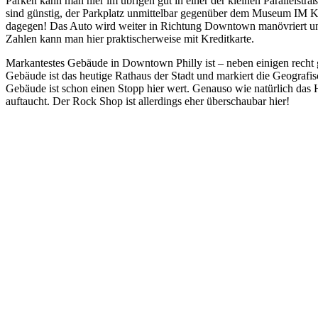
Parken kann man hier im übrigen gut in einer der kleinen Parallelst
sind günstig, der Parkplatz unmittelbar gegenüber dem Museum IM Kr
dagegen! Das Auto wird weiter in Richtung Downtown manövriert un
Zahlen kann man hier praktischerweise mit Kreditkarte.
Markantestes Gebäude in Downtown Philly ist – neben einigen recht g
Gebäude ist das heutige Rathaus der Stadt und markiert die Geografisc
Gebäude ist schon einen Stopp hier wert. Genauso wie natürlich das H
auftaucht. Der Rock Shop ist allerdings eher überschaubar hier!