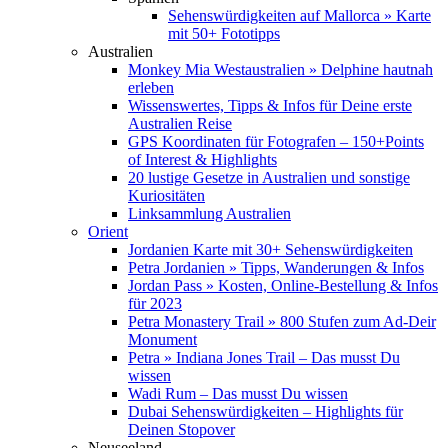
Sehenswürdigkeiten auf Mallorca » Karte
mit 50+ Fototipps
Australien
Monkey Mia Westaustralien » Delphine hautnah
erleben
Wissenswertes, Tipps & Infos für Deine erste
Australien Reise
GPS Koordinaten für Fotografen – 150+Points
of Interest & Highlights
20 lustige Gesetze in Australien und sonstige
Kuriositäten
Linksammlung Australien
Orient
Jordanien Karte mit 30+ Sehenswürdigkeiten
Petra Jordanien » Tipps, Wanderungen & Infos
Jordan Pass » Kosten, Online-Bestellung & Infos
für 2023
Petra Monastery Trail » 800 Stufen zum Ad-Deir
Monument
Petra » Indiana Jones Trail – Das musst Du
wissen
Wadi Rum – Das musst Du wissen
Dubai Sehenswürdigkeiten – Highlights für
Deinen Stopover
Neuseeland