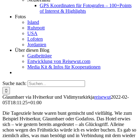
GPS Koordinaten für Fotografen – 100+Points
of Interest & Highlights
Fotos
Island
Ruhrpott
USA
Lofoten
Jordanien
Über diesen Blog
Gastbeiträge
Entwicklung von Reisewut.com
Media Kit & Infos für Kooperationen
Suche nach:
Glaumbaer via Hvitserkur und Vidimyrarkirkja
reisewut
2022-02-
05T18:11:25+01:00
Die Tagesziele heute waren bunt gemischt und vielfältig. Wie zum
Beispiel Hvitserkur, Glaumbaer oder Godafoss. Das Hotel erwies
sich – wie gestern bereits angedeutet – als Glücksgriff. Alleine
schon wegen des Frühstücks würde ich es wieder buchen. Es gab so
ziemlich alles, was man benötigt und in Verbindung mit dem wieder