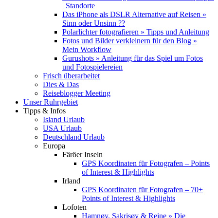
| Standorte
Das iPhone als DSLR Alternative auf Reisen »
Sinn oder Unsinn ??
Polarlichter fotografieren » Tipps und Anleitung
Fotos und Bilder verkleinern für den Blog »
Mein Workflow
Gurushots » Anleitung für das Spiel um Fotos
und Fotospielereien
Frisch überarbeitet
Dies & Das
Reiseblogger Meeting
Unser Ruhrgebiet
Tipps & Infos
Island Urlaub
USA Urlaub
Deutschland Urlaub
Europa
Färöer Inseln
GPS Koordinaten für Fotografen – Points
of Interest & Highlights
Irland
GPS Koordinaten für Fotografen – 70+
Points of Interest & Highlights
Lofoten
Hamnøy, Sakrisøy & Reine » Die