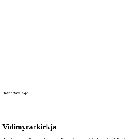
Blönduóskirkja
Vidimyrarkirkja