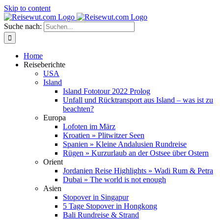
Skip to content
Suche nach:
Home
Reiseberichte
USA
Island
Island Fototour 2022 Prolog
Unfall und Rücktransport aus Island – was ist zu
beachten?
Europa
Lofoten im März
Kroatien » Plitwitzer Seen
Spanien » Kleine Andalusien Rundreise
Rügen » Kurzurlaub an der Ostsee über Ostern
Orient
Jordanien Reise Highlights » Wadi Rum & Petra
Dubai » The world is not enough
Asien
Stopover in Singapur
5 Tage Stopover in Hongkong
Bali Rundreise & Strand