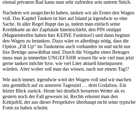
einmal privatem Bad kann man sehr zufrieden sein unterm Strich.
Nachdem wir ausgecheckt haben, tanken wir als Erstes den Wagen
voll. Das Kapitel Tanken ist hier auf Island ja irgendwie so eine
Sache. In aller Regel fluppt das ja, indem man einfach seine
Kreditkarte an der Zapfsäule hineinschiebt, den PIN eintippt
(Magnetstreifen haben hier KEINE Funktion!) und dann beginnt
den Wagen zu betanken. Dazu wäre es allerdings nötig, dass die
Option „Fill Up“ im Tankmenu auch vorhanden ist und nicht nur
fixe Beträge auswählbar sind. Durch die Vorgabe eines Betrages
muss man ja immerhin UNGEFÄHR wissen für wie viel man jetzt
gerne tanken möchte bzw. wie viel Liter aktuell hineinpassen
würden. Aber woher soll man das wissen, nach nur einem Tag!?
Wie auch immer, irgendwie wird der Wagen voll und wir machen
uns gemütlich auf zu unserem Tagesziel … dem Godafoss. Ein
letzter Blick zurück. Heute bei deutlich besserem Wetter als es
gestern noch der Fall gewesen ist. Rechts erkennt man den
Kirkjufell, der aus dieser Perspektive überhaupt nicht seine typische
Form zu haben scheint.