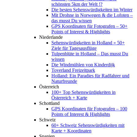
schönsten 5km der Welt !?
Die besten Sehenswürdigkeiten im Winter
Mit Drohne in Norwegen & die Lofoten –
das musst Du wissen
GPS Koordinaten für Fotografen – 50+
Points of Interest & Highlights
Niederlande
Sehenswürdigkeiten in Holland » 50+
Ziele für Tagesausflüge
Tulpenblüte in Holland – Das musst Du
wissen
Die Windmühlen von Kinderdijk
Toverland Freizeitpark
Holland: Ein Paradies für Radfahrer und
Naturfreunde
Österreich
100+ Top Sehenswürdigkeiten in
Österreich + Karte
Schottland
GPS Koordinaten für Fotografen – 100
Points of Interest & Highlights
Schweiz
60+ Schweiz Sehenswürdigkeiten mit
Karte + Koordinaten
Spanien