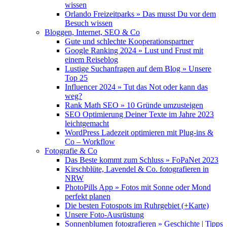
wissen
Orlando Freizeitparks » Das musst Du vor dem
Besuch wissen
Bloggen, Internet, SEO & Co
Gute und schlechte Kooperationspartner
Google Ranking 2024 » Lust und Frust mit
einem Reiseblog
Lustige Suchanfragen auf dem Blog » Unsere
Top 25
Influencer 2024 » Tut das Not oder kann das
weg?
Rank Math SEO » 10 Gründe umzusteigen
SEO Optimierung Deiner Texte im Jahre 2023
leichtgemacht
WordPress Ladezeit optimieren mit Plug-ins &
Co – Workflow
Fotografie & Co
Das Beste kommt zum Schluss » FoPaNet 2023
Kirschblüte, Lavendel & Co. fotografieren in
NRW
PhotoPills App » Fotos mit Sonne oder Mond
perfekt planen
Die besten Fotospots im Ruhrgebiet (+Karte)
Unsere Foto-Ausrüstung
Sonnenblumen fotografieren » Geschichte | Tipps