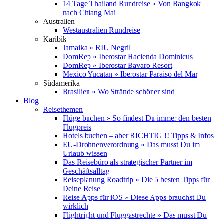
14 Tage Thailand Rundreise » Von Bangkok
nach Chiang Mai
Australien
Westaustralien Rundreise
Karibik
Jamaika » RIU Negril
DomRep » Iberostar Hacienda Dominicus
DomRep » Iberostar Bavaro Resort
Mexico Yucatan » Iberostar Paraiso del Mar
Südamerika
Brasilien » Wo Strände schöner sind
Blog
Reisethemen
Flüge buchen » So findest Du immer den besten
Flugpreis
Hotels buchen – aber RICHTIG !! Tipps & Infos
EU-Drohnenverordnung » Das musst Du im
Urlaub wissen
Das Reisebüro als strategischer Partner im
Geschäftsalltag
Reiseplanung Roadtrip » Die 5 besten Tipps für
Deine Reise
Reise Apps für iOS » Diese Apps brauchst Du
wirklich
Flightright und Fluggastrechte » Das musst Du