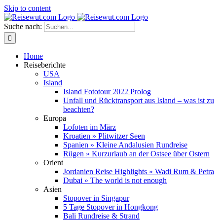
Skip to content
Suche nach:
Home
Reiseberichte
USA
Island
Island Fototour 2022 Prolog
Unfall und Rücktransport aus Island – was ist zu
beachten?
Europa
Lofoten im März
Kroatien » Plitwitzer Seen
Spanien » Kleine Andalusien Rundreise
Rügen » Kurzurlaub an der Ostsee über Ostern
Orient
Jordanien Reise Highlights » Wadi Rum & Petra
Dubai » The world is not enough
Asien
Stopover in Singapur
5 Tage Stopover in Hongkong
Bali Rundreise & Strand