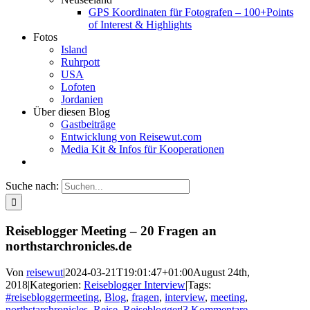
GPS Koordinaten für Fotografen – 100+Points
of Interest & Highlights
Fotos
Island
Ruhrpott
USA
Lofoten
Jordanien
Über diesen Blog
Gastbeiträge
Entwicklung von Reisewut.com
Media Kit & Infos für Kooperationen
Suche nach:
Reiseblogger Meeting – 20 Fragen an
northstarchronicles.de
Von
reisewut
|
2024-03-21T19:01:47+01:00
August 24th,
2018
|
Kategorien:
Reiseblogger Interview
|
Tags:
#reisebloggermeeting
,
Blog
,
fragen
,
interview
,
meeting
,
northstarchronicles
,
Reise
,
Reiseblogger
|
3 Kommentare