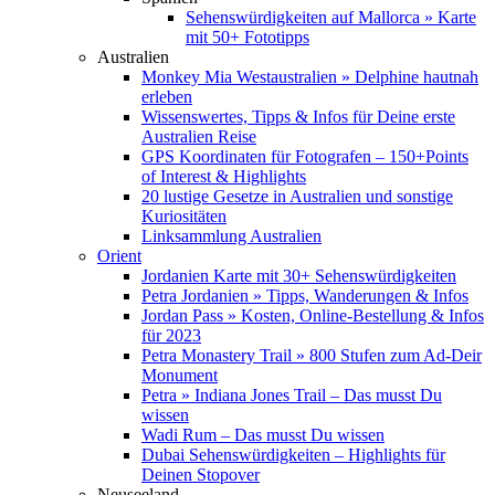
Sehenswürdigkeiten auf Mallorca » Karte
mit 50+ Fototipps
Australien
Monkey Mia Westaustralien » Delphine hautnah
erleben
Wissenswertes, Tipps & Infos für Deine erste
Australien Reise
GPS Koordinaten für Fotografen – 150+Points
of Interest & Highlights
20 lustige Gesetze in Australien und sonstige
Kuriositäten
Linksammlung Australien
Orient
Jordanien Karte mit 30+ Sehenswürdigkeiten
Petra Jordanien » Tipps, Wanderungen & Infos
Jordan Pass » Kosten, Online-Bestellung & Infos
für 2023
Petra Monastery Trail » 800 Stufen zum Ad-Deir
Monument
Petra » Indiana Jones Trail – Das musst Du
wissen
Wadi Rum – Das musst Du wissen
Dubai Sehenswürdigkeiten – Highlights für
Deinen Stopover
Neuseeland