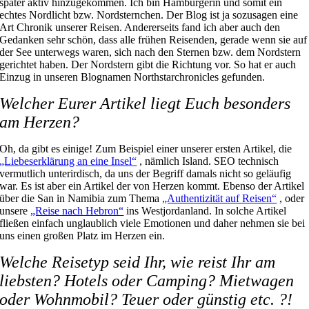
später aktiv hinzugekommen. Ich bin Hamburgerin und somit ein
echtes Nordlicht bzw. Nordsternchen. Der Blog ist ja sozusagen eine
Art Chronik unserer Reisen. Andererseits fand ich aber auch den
Gedanken sehr schön, dass alle frühen Reisenden, gerade wenn sie auf
der See unterwegs waren, sich nach den Sternen bzw. dem Nordstern
gerichtet haben. Der Nordstern gibt die Richtung vor. So hat er auch
Einzug in unseren Blognamen Northstarchronicles gefunden.
Welcher Eurer Artikel liegt Euch besonders
am Herzen?
Oh, da gibt es einige! Zum Beispiel einer unserer ersten Artikel, die
„Liebeserklärung an eine Insel“
, nämlich Island. SEO technisch
vermutlich unterirdisch, da uns der Begriff damals nicht so geläufig
war. Es ist aber ein Artikel der von Herzen kommt. Ebenso der Artikel
über die San in Namibia zum Thema
„Authentizität auf Reisen“
, oder
unsere
„Reise nach Hebron“
ins Westjordanland. In solche Artikel
fließen einfach unglaublich viele Emotionen und daher nehmen sie bei
uns einen großen Platz im Herzen ein.
Welche Reisetyp seid Ihr, wie reist Ihr am
liebsten? Hotels oder Camping? Mietwagen
oder Wohnmobil? Teuer oder günstig etc. ?!