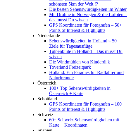
schönsten 5km der Welt !?
Die besten Sehenswürdigkeiten im Winter
Mit Drohne in Norwegen & die Lofoten –
das musst Du wissen
GPS Koordinaten für Fotografen – 50+
Points of Interest & Highlights
Niederlande
Sehenswürdigkeiten in Holland » 50+
Ziele für Tagesausflüge
Tulpenblüte in Holland – Das musst Du
wissen
Die Windmühlen von Kinderdijk
Toverland Freizeitpark
Holland: Ein Paradies für Radfahrer und
Naturfreunde
Österreich
100+ Top Sehenswürdigkeiten in
Österreich + Karte
Schottland
GPS Koordinaten für Fotografen – 100
Points of Interest & Highlights
Schweiz
60+ Schweiz Sehenswürdigkeiten mit
Karte + Koordinaten
Spanien