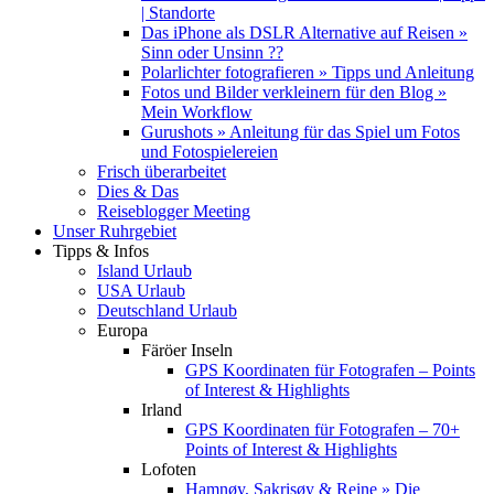
| Standorte
Das iPhone als DSLR Alternative auf Reisen »
Sinn oder Unsinn ??
Polarlichter fotografieren » Tipps und Anleitung
Fotos und Bilder verkleinern für den Blog »
Mein Workflow
Gurushots » Anleitung für das Spiel um Fotos
und Fotospielereien
Frisch überarbeitet
Dies & Das
Reiseblogger Meeting
Unser Ruhrgebiet
Tipps & Infos
Island Urlaub
USA Urlaub
Deutschland Urlaub
Europa
Färöer Inseln
GPS Koordinaten für Fotografen – Points
of Interest & Highlights
Irland
GPS Koordinaten für Fotografen – 70+
Points of Interest & Highlights
Lofoten
Hamnøy, Sakrisøy & Reine » Die