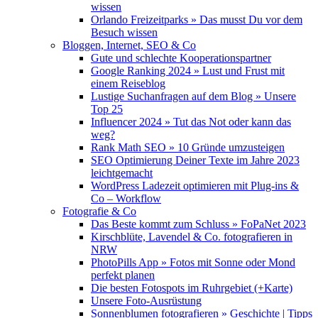
wissen
Orlando Freizeitparks » Das musst Du vor dem
Besuch wissen
Bloggen, Internet, SEO & Co
Gute und schlechte Kooperationspartner
Google Ranking 2024 » Lust und Frust mit
einem Reiseblog
Lustige Suchanfragen auf dem Blog » Unsere
Top 25
Influencer 2024 » Tut das Not oder kann das
weg?
Rank Math SEO » 10 Gründe umzusteigen
SEO Optimierung Deiner Texte im Jahre 2023
leichtgemacht
WordPress Ladezeit optimieren mit Plug-ins &
Co – Workflow
Fotografie & Co
Das Beste kommt zum Schluss » FoPaNet 2023
Kirschblüte, Lavendel & Co. fotografieren in
NRW
PhotoPills App » Fotos mit Sonne oder Mond
perfekt planen
Die besten Fotospots im Ruhrgebiet (+Karte)
Unsere Foto-Ausrüstung
Sonnenblumen fotografieren » Geschichte | Tipps