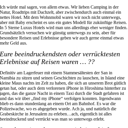
Ich würde mal sagen, von allem etwas. Wir lieben Camping in der
Natur, Roadtrips mit Dachzelt, aber zwischendurch auch einmal ein
nettes Hotel. Mit dem Wohnmobil waren wir noch nicht unterwegs,
aber mit Baby erscheint es uns ein gutes Modell für zukünftige Reisen.
In 5 Sterne Luxus Hotels wird man uns allerdings eher weniger finden.
Grundsätzlich versuchen wir günstig unterwegs zu sein, aber für
besondere Reisen und Erlebnisse geben wir auch gerne einmal etwas
mehr Geld aus.
Eure beeindruckendsten oder verrücktesten
Erlebnisse auf Reisen waren … ??
Definitiv am Lagerfeuer mit einem Stammesältesten der San in
Namibia zu sitzen und seinen Geschichten zu lauschen, in Island eine
kleine Maus nachts im Zelt zu haben, die sich an unserem Brot gütlich
getan hat, oder auch dem verlorenen iPhone in Hiroshima hinterher zu
jagen, das die ganze Nacht in einem Taxi durch die Stadt gefahren ist
und das wir über „find my iPhone“ verfolgen konnten. Irgendwann
blieb es dann stundenlang an einem Ort am Bahnhof. Es war die
Polizeiwache, wo es abgegeben wurde. Ach ja, und natürlich die
Grabeskirche in Jerusalem zu erleben…ach, eigentlich ist alles
beeindruckend und verrückt was man so unterwegs erlebt.