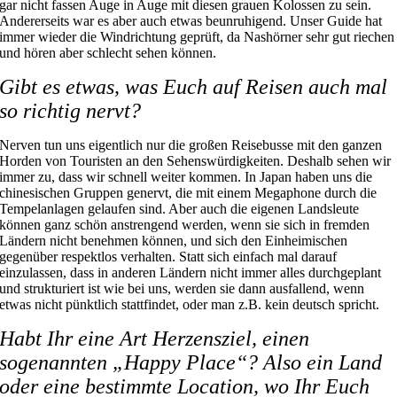
gar nicht fassen Auge in Auge mit diesen grauen Kolossen zu sein.
Andererseits war es aber auch etwas beunruhigend. Unser Guide hat
immer wieder die Windrichtung geprüft, da Nashörner sehr gut riechen
und hören aber schlecht sehen können.
Gibt es etwas, was Euch auf Reisen auch mal
so richtig nervt?
Nerven tun uns eigentlich nur die großen Reisebusse mit den ganzen
Horden von Touristen an den Sehenswürdigkeiten. Deshalb sehen wir
immer zu, dass wir schnell weiter kommen. In Japan haben uns die
chinesischen Gruppen genervt, die mit einem Megaphone durch die
Tempelanlagen gelaufen sind. Aber auch die eigenen Landsleute
können ganz schön anstrengend werden, wenn sie sich in fremden
Ländern nicht benehmen können, und sich den Einheimischen
gegenüber respektlos verhalten. Statt sich einfach mal darauf
einzulassen, dass in anderen Ländern nicht immer alles durchgeplant
und strukturiert ist wie bei uns, werden sie dann ausfallend, wenn
etwas nicht pünktlich stattfindet, oder man z.B. kein deutsch spricht.
Habt Ihr eine Art Herzensziel, einen
sogenannten „Happy Place“? Also ein Land
oder eine bestimmte Location, wo Ihr Euch