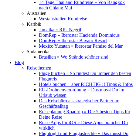
14 Tage Thailand Rundreise » Von Bangkok
nach Chiang Mai
Australien
Westaustralien Rundreise
Karibik
Jamaika » RIU Negril
DomRep » Iberostar Hacienda Dominicus
DomRep » Iberostar Bavaro Resort
Mexico Yucatan » Iberostar Paraiso del Mar
Südamerika
Brasilien » Wo Strände schöner sind
Blog
Reisethemen
Flüge buchen » So findest Du immer den besten
Flugpreis
Hotels buchen – aber RICHTIG !! Tipps & Infos
EU-Drohnenverordnung » Das musst Du im
Urlaub wissen
Das Reisebüro als strategischer Partner im
Geschäftsalltag
Reiseplanung Roadtrip » Die 5 besten Tipps für
Deine Reise
Reise Apps für iOS » Diese Apps brauchst Du
wirklich
Flightright und Fluggastrechte » Das musst Du