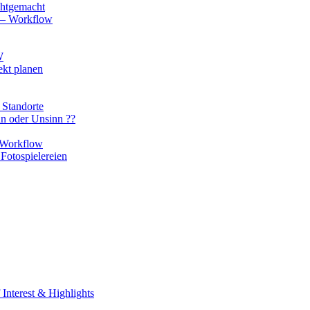
chtgemacht
o – Workflow
W
ekt planen
 Standorte
nn oder Unsinn ??
n Workflow
Fotospielereien
Interest & Highlights