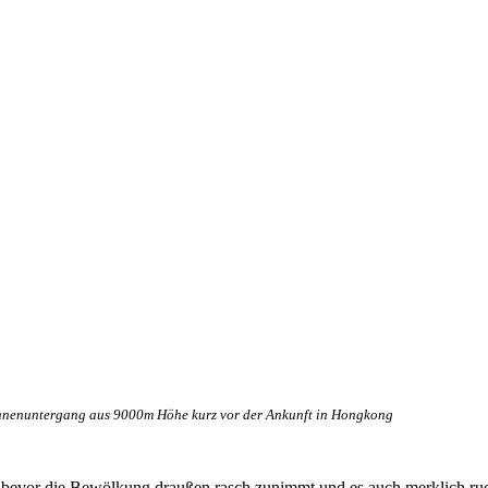
nenuntergang aus 9000m Höhe kurz vor der Ankunft in Hongkong
bevor die Bewölkung draußen rasch zunimmt und es auch merklich ruck