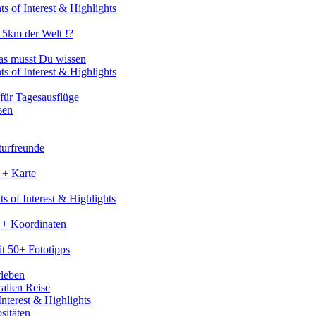
s of Interest & Highlights
 5km der Welt !?
as musst Du wissen
s of Interest & Highlights
für Tagesausflüge
sen
turfreunde
 + Karte
s of Interest & Highlights
 + Koordinaten
t 50+ Fototipps
rleben
ralien Reise
nterest & Highlights
sitäten