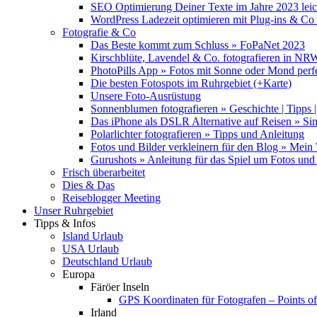
SEO Optimierung Deiner Texte im Jahre 2023 lei
WordPress Ladezeit optimieren mit Plug-ins & C
Fotografie & Co
Das Beste kommt zum Schluss » FoPaNet 2023
Kirschblüte, Lavendel & Co. fotografieren in NR
PhotoPills App » Fotos mit Sonne oder Mond perf
Die besten Fotospots im Ruhrgebiet (+Karte)
Unsere Foto-Ausrüstung
Sonnenblumen fotografieren » Geschichte | Tipps |
Das iPhone als DSLR Alternative auf Reisen » Si
Polarlichter fotografieren » Tipps und Anleitung
Fotos und Bilder verkleinern für den Blog » Mei
Gurushots » Anleitung für das Spiel um Fotos und 
Frisch überarbeitet
Dies & Das
Reiseblogger Meeting
Unser Ruhrgebiet
Tipps & Infos
Island Urlaub
USA Urlaub
Deutschland Urlaub
Europa
Färöer Inseln
GPS Koordinaten für Fotografen – Points of 
Irland