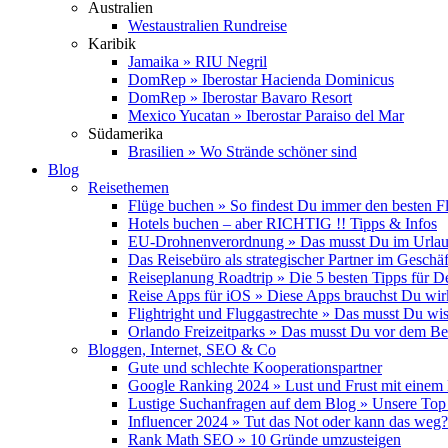
Australien
Westaustralien Rundreise
Karibik
Jamaika » RIU Negril
DomRep » Iberostar Hacienda Dominicus
DomRep » Iberostar Bavaro Resort
Mexico Yucatan » Iberostar Paraiso del Mar
Südamerika
Brasilien » Wo Strände schöner sind
Blog
Reisethemen
Flüge buchen » So findest Du immer den besten F
Hotels buchen – aber RICHTIG !! Tipps & Infos
EU-Drohnenverordnung » Das musst Du im Urlau
Das Reisebüro als strategischer Partner im Geschäf
Reiseplanung Roadtrip » Die 5 besten Tipps für D
Reise Apps für iOS » Diese Apps brauchst Du wir
Flightright und Fluggastrechte » Das musst Du wi
Orlando Freizeitparks » Das musst Du vor dem B
Bloggen, Internet, SEO & Co
Gute und schlechte Kooperationspartner
Google Ranking 2024 » Lust und Frust mit einem
Lustige Suchanfragen auf dem Blog » Unsere Top
Influencer 2024 » Tut das Not oder kann das weg?
Rank Math SEO » 10 Gründe umzusteigen