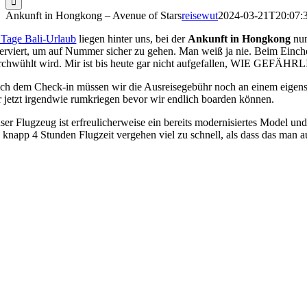
Ankunft in Hongkong – Avenue of Stars
reisewut
2024-03-21T20:07:
 Tage Bali-Urlaub
liegen hinter uns, bei der
Ankunft in Hongkong
nun
serviert, um auf Nummer sicher zu gehen. Man weiß ja nie. Beim Einch
rchwühlt wird. Mir ist bis heute gar nicht aufgefallen, WIE GEFÄHRL
ch dem Check-in müssen wir die Ausreisegebühr noch an einem eigens d
r jetzt irgendwie rumkriegen bevor wir endlich boarden können.
ser Flugzeug ist erfreulicherweise ein bereits modernisiertes Model 
e knapp 4 Stunden Flugzeit vergehen viel zu schnell, als dass das man 