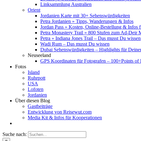
Linksammlung Australien
Orient
Jordanien Karte mit 30+ Sehenswürdigkeiten
Petra Jordanien » Tipps, Wanderungen & Infos
Jordan Pass » Kosten, Online-Bestellung & Infos 
Petra Monastery Trail » 800 Stufen zum Ad-Deir
Petra » Indiana Jones Trail – Das musst Du wissen
Wadi Rum – Das musst Du wissen
Dubai Sehenswürdigkeiten – Highlights für Deine
Neuseeland
GPS Koordinaten für Fotografen – 100+Points of I
Fotos
Island
Ruhrpott
USA
Lofoten
Jordanien
Über diesen Blog
Gastbeiträge
Entwicklung von Reisewut.com
Media Kit & Infos für Kooperationen
Suche nach: