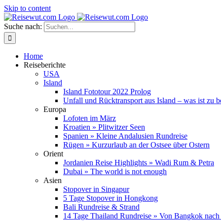
Skip to content
Suche nach:
Home
Reiseberichte
USA
Island
Island Fototour 2022 Prolog
Unfall und Rücktransport aus Island – was ist zu 
Europa
Lofoten im März
Kroatien » Plitwitzer Seen
Spanien » Kleine Andalusien Rundreise
Rügen » Kurzurlaub an der Ostsee über Ostern
Orient
Jordanien Reise Highlights » Wadi Rum & Petra
Dubai » The world is not enough
Asien
Stopover in Singapur
5 Tage Stopover in Hongkong
Bali Rundreise & Strand
14 Tage Thailand Rundreise » Von Bangkok nach