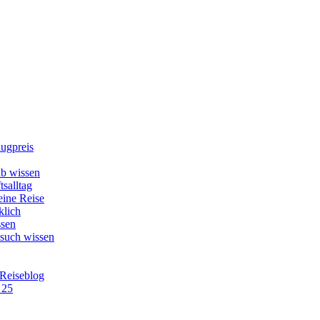
lugpreis
b wissen
tsalltag
eine Reise
klich
ssen
esuch wissen
 Reiseblog
 25