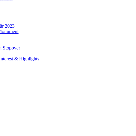
für 2023
 Monument
n Stopover
nterest & Highlights