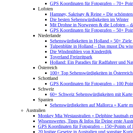
GPS Koordinaten für Fotografen – 70+ Point
Lofoten
Hamnøy, Sakrisøy & Reine » Die schönsten
Die besten Sehenswürdigkeiten im Winter
Mit Drohne in Norwegen & die Lofoten – d
GPS Koordinaten für Fotografen – 50+ Point
Niederlande
Sehenswürdigkeiten in Holland » 50+ Ziele 
Tulpenblüte in Holland – Das musst Du wis
Die Windmühlen von Kinderdijk
Toverland Freizeitpark
Holland: Ein Paradies für Radfahrer und Na
Österreich
100+ Top Sehenswürdigkeiten in Österreich
Schottland
GPS Koordinaten für Fotografen – 100 Point
Schweiz
60+ Schweiz Sehenswürdigkeiten mit Karte
Spanien
Sehenswürdigkeiten auf Mallorca » Karte mi
Australien
Monkey Mia Westaustralien » Delphine hautnah e
Wissenswertes, Tipps & Infos für Deine erste Aust
GPS Koordinaten für Fotografen – 150+Points of I
20 lustige Gesetze in Australien und sonstige Kurio