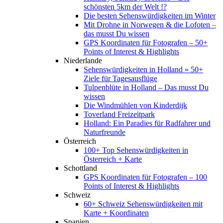
schönsten 5km der Welt !?
Die besten Sehenswürdigkeiten im Winter
Mit Drohne in Norwegen & die Lofoten –
das musst Du wissen
GPS Koordinaten für Fotografen – 50+
Points of Interest & Highlights
Niederlande
Sehenswürdigkeiten in Holland » 50+
Ziele für Tagesausflüge
Tulpenblüte in Holland – Das musst Du
wissen
Die Windmühlen von Kinderdijk
Toverland Freizeitpark
Holland: Ein Paradies für Radfahrer und
Naturfreunde
Österreich
100+ Top Sehenswürdigkeiten in
Österreich + Karte
Schottland
GPS Koordinaten für Fotografen – 100
Points of Interest & Highlights
Schweiz
60+ Schweiz Sehenswürdigkeiten mit
Karte + Koordinaten
Spanien