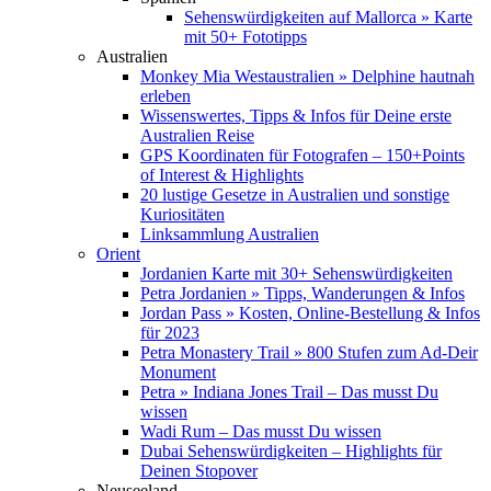
Sehenswürdigkeiten auf Mallorca » Karte
mit 50+ Fototipps
Australien
Monkey Mia Westaustralien » Delphine hautnah
erleben
Wissenswertes, Tipps & Infos für Deine erste
Australien Reise
GPS Koordinaten für Fotografen – 150+Points
of Interest & Highlights
20 lustige Gesetze in Australien und sonstige
Kuriositäten
Linksammlung Australien
Orient
Jordanien Karte mit 30+ Sehenswürdigkeiten
Petra Jordanien » Tipps, Wanderungen & Infos
Jordan Pass » Kosten, Online-Bestellung & Infos
für 2023
Petra Monastery Trail » 800 Stufen zum Ad-Deir
Monument
Petra » Indiana Jones Trail – Das musst Du
wissen
Wadi Rum – Das musst Du wissen
Dubai Sehenswürdigkeiten – Highlights für
Deinen Stopover
Neuseeland