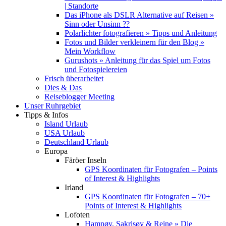
| Standorte
Das iPhone als DSLR Alternative auf Reisen »
Sinn oder Unsinn ??
Polarlichter fotografieren » Tipps und Anleitung
Fotos und Bilder verkleinern für den Blog »
Mein Workflow
Gurushots » Anleitung für das Spiel um Fotos
und Fotospielereien
Frisch überarbeitet
Dies & Das
Reiseblogger Meeting
Unser Ruhrgebiet
Tipps & Infos
Island Urlaub
USA Urlaub
Deutschland Urlaub
Europa
Färöer Inseln
GPS Koordinaten für Fotografen – Points
of Interest & Highlights
Irland
GPS Koordinaten für Fotografen – 70+
Points of Interest & Highlights
Lofoten
Hamnøy, Sakrisøy & Reine » Die