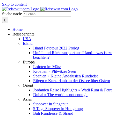
Skip to content
Suche nach:
Home
Reiseberichte
USA
Island
Island Fototour 2022 Prolog
Unfall und Rücktransport aus Island – was ist zu
beachten?
Europa
Lofoten im März
Kroatien » Plitwitzer Seen
Spanien » Kleine Andalusien Rundreise
Rügen » Kurzurlaub an der Ostsee über Ostern
Orient
Jordanien Reise Highlights » Wadi Rum & Petra
Dubai » The world is not enough
Asien
Stopover in Singapur
5 Tage Stopover in Hongkong
Bali Rundreise & Strand