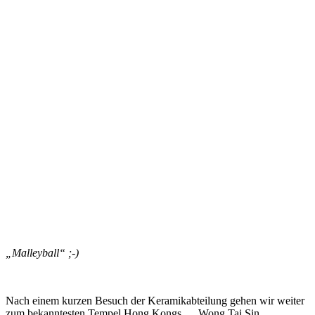
„Malleyball“ ;-)
Nach einem kurzen Besuch der Keramikabteilung gehen wir weiter
zum bekanntesten Tempel Hong Kongs … Wong Tai Sin.