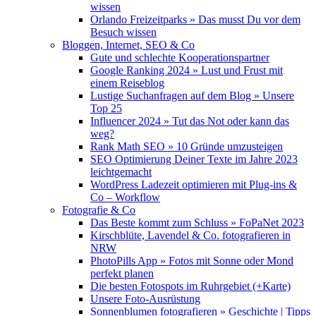
wissen
Orlando Freizeitparks » Das musst Du vor dem
Besuch wissen
Bloggen, Internet, SEO & Co
Gute und schlechte Kooperationspartner
Google Ranking 2024 » Lust und Frust mit
einem Reiseblog
Lustige Suchanfragen auf dem Blog » Unsere
Top 25
Influencer 2024 » Tut das Not oder kann das
weg?
Rank Math SEO » 10 Gründe umzusteigen
SEO Optimierung Deiner Texte im Jahre 2023
leichtgemacht
WordPress Ladezeit optimieren mit Plug-ins &
Co – Workflow
Fotografie & Co
Das Beste kommt zum Schluss » FoPaNet 2023
Kirschblüte, Lavendel & Co. fotografieren in
NRW
PhotoPills App » Fotos mit Sonne oder Mond
perfekt planen
Die besten Fotospots im Ruhrgebiet (+Karte)
Unsere Foto-Ausrüstung
Sonnenblumen fotografieren » Geschichte | Tipps