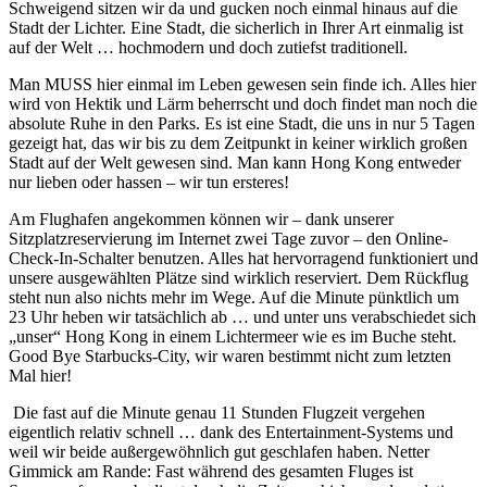
Schweigend sitzen wir da und gucken noch einmal hinaus auf die
Stadt der Lichter. Eine Stadt, die sicherlich in Ihrer Art einmalig ist
auf der Welt … hochmodern und doch zutiefst traditionell.
Man MUSS hier einmal im Leben gewesen sein finde ich. Alles hier
wird von Hektik und Lärm beherrscht und doch findet man noch die
absolute Ruhe in den Parks. Es ist eine Stadt, die uns in nur 5 Tagen
gezeigt hat, das wir bis zu dem Zeitpunkt in keiner wirklich großen
Stadt auf der Welt gewesen sind. Man kann Hong Kong entweder
nur lieben oder hassen – wir tun ersteres!
Am Flughafen angekommen können wir – dank unserer
Sitzplatzreservierung im Internet zwei Tage zuvor – den Online-
Check-In-Schalter benutzen. Alles hat hervorragend funktioniert und
unsere ausgewählten Plätze sind wirklich reserviert. Dem Rückflug
steht nun also nichts mehr im Wege. Auf die Minute pünktlich um
23 Uhr heben wir tatsächlich ab … und unter uns verabschiedet sich
„unser“ Hong Kong in einem Lichtermeer wie es im Buche steht.
Good Bye Starbucks-City, wir waren bestimmt nicht zum letzten
Mal hier!
Die fast auf die Minute genau 11 Stunden Flugzeit vergehen
eigentlich relativ schnell … dank des Entertainment-Systems und
weil wir beide außergewöhnlich gut geschlafen haben. Netter
Gimmick am Rande: Fast während des gesamten Fluges ist