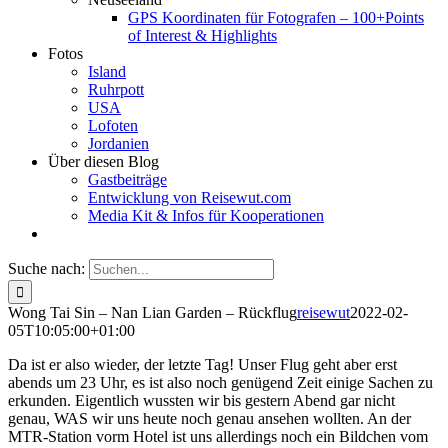
GPS Koordinaten für Fotografen – 100+Points
of Interest & Highlights
Fotos
Island
Ruhrpott
USA
Lofoten
Jordanien
Über diesen Blog
Gastbeiträge
Entwicklung von Reisewut.com
Media Kit & Infos für Kooperationen
Suche nach:
Wong Tai Sin – Nan Lian Garden – Rückflug
reisewut
2022-02-
05T10:05:00+01:00
Da ist er also wieder, der letzte Tag! Unser Flug geht aber erst
abends um 23 Uhr, es ist also noch genügend Zeit einige Sachen zu
erkunden. Eigentlich wussten wir bis gestern Abend gar nicht
genau, WAS wir uns heute noch genau ansehen wollten. An der
MTR-Station vorm Hotel ist uns allerdings noch ein Bildchen vom