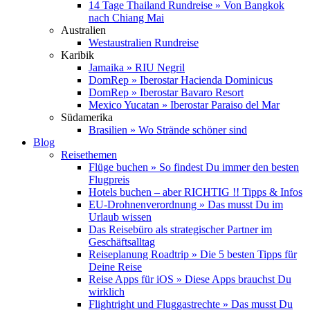
14 Tage Thailand Rundreise » Von Bangkok
nach Chiang Mai
Australien
Westaustralien Rundreise
Karibik
Jamaika » RIU Negril
DomRep » Iberostar Hacienda Dominicus
DomRep » Iberostar Bavaro Resort
Mexico Yucatan » Iberostar Paraiso del Mar
Südamerika
Brasilien » Wo Strände schöner sind
Blog
Reisethemen
Flüge buchen » So findest Du immer den besten
Flugpreis
Hotels buchen – aber RICHTIG !! Tipps & Infos
EU-Drohnenverordnung » Das musst Du im
Urlaub wissen
Das Reisebüro als strategischer Partner im
Geschäftsalltag
Reiseplanung Roadtrip » Die 5 besten Tipps für
Deine Reise
Reise Apps für iOS » Diese Apps brauchst Du
wirklich
Flightright und Fluggastrechte » Das musst Du