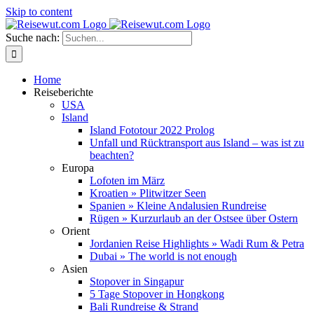
Skip to content
Suche nach:
Home
Reiseberichte
USA
Island
Island Fototour 2022 Prolog
Unfall und Rücktransport aus Island – was ist zu
beachten?
Europa
Lofoten im März
Kroatien » Plitwitzer Seen
Spanien » Kleine Andalusien Rundreise
Rügen » Kurzurlaub an der Ostsee über Ostern
Orient
Jordanien Reise Highlights » Wadi Rum & Petra
Dubai » The world is not enough
Asien
Stopover in Singapur
5 Tage Stopover in Hongkong
Bali Rundreise & Strand