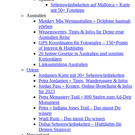
Sehenswürdigkeiten auf Mallorca » Karte
mit 50+ Fototipps
Australien
Monkey Mia Westaustralien » Delphine hautnah
erleben
Wissenswertes, Tipps & Infos für Deine erste
Australien Reise
GPS Koordinaten für Fotografen – 150+Points
of Interest & Highlights
20 lustige Gesetze in Australien und sonstige
Kuriositäten
Linksammlung Australien
Orient
Jordanien Karte mit 30+ Sehenswürdigkeiten
Petra Jordanien » Tipps, Wanderungen & Infos
Jordan Pass » Kosten, Online-Bestellung & Infos
für 2023
Petra Monastery Trail » 800 Stufen zum Ad-Deir
Monument
Petra » Indiana Jones Trail – Das musst Du
wissen
Wadi Rum – Das musst Du wissen
Dubai Sehenswürdigkeiten – Highlights für
Deinen Stopover
Neuseeland