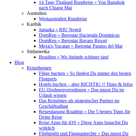
14 Tage Thailand Rundreise » Von Bangkok
nach Chiang Mai
Australien
Westaustralien Rundreise
Karibik
Jamaika » RIU Negril
DomRep » Iberostar Hacienda Dominicus
DomRep » Iberostar Bavaro Resort
Mexico Yucatan » Iberostar Paraiso del Mar
Südamerika
Brasilien » Wo Strände schöner sind
Blog
Reisethemen
Flüge buchen » So findest Du immer den besten
Flugpreis
Hotels buchen – aber RICHTIG !! Tipps & Infos
EU-Drohnenverordnung » Das musst Du im
Urlaub wissen
Das Reisebüro als strategischer Partner im
Geschäftsalltag
Reiseplanung Roadtrip » Die 5 besten Tipps für
Deine Reise
Reise Apps für iOS » Diese Apps brauchst Du
wirklich
Flightright und Fluggastrechte » Das musst Du