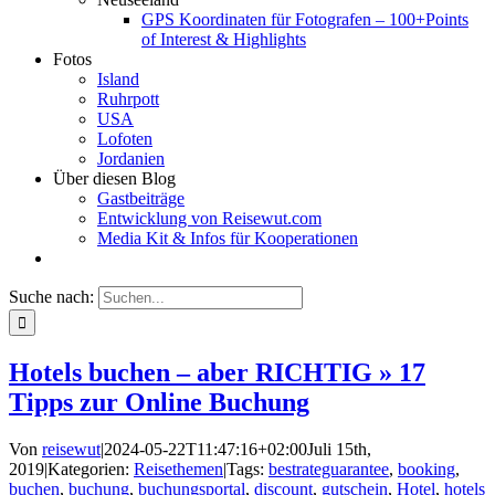
GPS Koordinaten für Fotografen – 100+Points
of Interest & Highlights
Fotos
Island
Ruhrpott
USA
Lofoten
Jordanien
Über diesen Blog
Gastbeiträge
Entwicklung von Reisewut.com
Media Kit & Infos für Kooperationen
Suche nach:
Hotels buchen – aber RICHTIG » 17
Tipps zur Online Buchung
Von
reisewut
|
2024-05-22T11:47:16+02:00
Juli 15th,
2019
|
Kategorien:
Reisethemen
|
Tags:
bestrateguarantee
,
booking
,
buchen
,
buchung
,
buchungsportal
,
discount
,
gutschein
,
Hotel
,
hotels