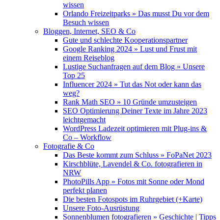
wissen
Orlando Freizeitparks » Das musst Du vor dem
Besuch wissen
Bloggen, Internet, SEO & Co
Gute und schlechte Kooperationspartner
Google Ranking 2024 » Lust und Frust mit
einem Reiseblog
Lustige Suchanfragen auf dem Blog » Unsere
Top 25
Influencer 2024 » Tut das Not oder kann das
weg?
Rank Math SEO » 10 Gründe umzusteigen
SEO Optimierung Deiner Texte im Jahre 2023
leichtgemacht
WordPress Ladezeit optimieren mit Plug-ins &
Co – Workflow
Fotografie & Co
Das Beste kommt zum Schluss » FoPaNet 2023
Kirschblüte, Lavendel & Co. fotografieren in
NRW
PhotoPills App » Fotos mit Sonne oder Mond
perfekt planen
Die besten Fotospots im Ruhrgebiet (+Karte)
Unsere Foto-Ausrüstung
Sonnenblumen fotografieren » Geschichte | Tipps