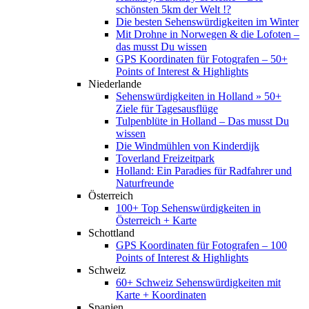
schönsten 5km der Welt !?
Die besten Sehenswürdigkeiten im Winter
Mit Drohne in Norwegen & die Lofoten –
das musst Du wissen
GPS Koordinaten für Fotografen – 50+
Points of Interest & Highlights
Niederlande
Sehenswürdigkeiten in Holland » 50+
Ziele für Tagesausflüge
Tulpenblüte in Holland – Das musst Du
wissen
Die Windmühlen von Kinderdijk
Toverland Freizeitpark
Holland: Ein Paradies für Radfahrer und
Naturfreunde
Österreich
100+ Top Sehenswürdigkeiten in
Österreich + Karte
Schottland
GPS Koordinaten für Fotografen – 100
Points of Interest & Highlights
Schweiz
60+ Schweiz Sehenswürdigkeiten mit
Karte + Koordinaten
Spanien