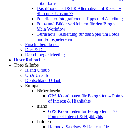
| Standorte
Das iPhone als DSLR Alternative auf Reisen »
Sinn oder Unsinn ??
Polarlichter fotografieren » Tipps und Anleitung
Fotos und Bilder verkleinern für den Blog »
Mein Workflow
Gurushots » Anleitung für das Spiel um Fotos
und Fotospielereien
Frisch überarbeitet
Dies & Das
Reiseblogger Meeting
Unser Ruhrgebiet
Tipps & Infos
Island Urlaub
USA Urlaub
Deutschland Urlaub
Europa
Färöer Inseln
GPS Koordinaten für Fotografen – Points
of Interest & Highlights
Irland
GPS Koordinaten für Fotografen – 70+
Points of Interest & Highlights
Lofoten
Hamnøy, Sakrisøy & Reine » Die