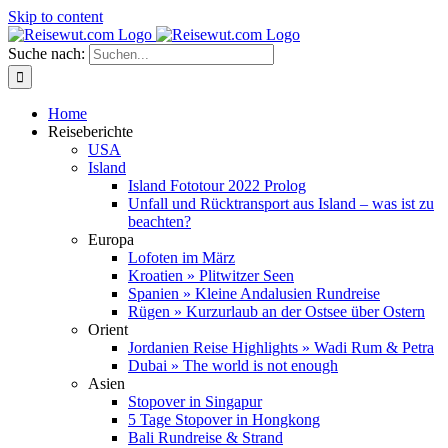
Skip to content
Suche nach:
Home
Reiseberichte
USA
Island
Island Fototour 2022 Prolog
Unfall und Rücktransport aus Island – was ist zu
beachten?
Europa
Lofoten im März
Kroatien » Plitwitzer Seen
Spanien » Kleine Andalusien Rundreise
Rügen » Kurzurlaub an der Ostsee über Ostern
Orient
Jordanien Reise Highlights » Wadi Rum & Petra
Dubai » The world is not enough
Asien
Stopover in Singapur
5 Tage Stopover in Hongkong
Bali Rundreise & Strand