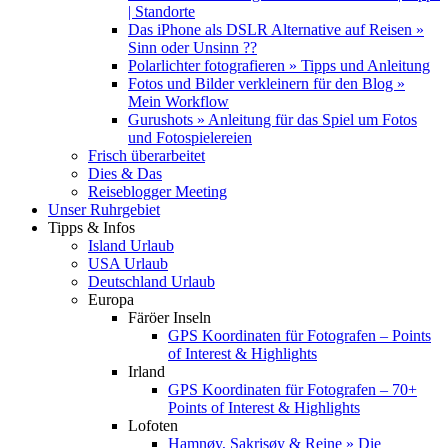
| Standorte
Das iPhone als DSLR Alternative auf Reisen »
Sinn oder Unsinn ??
Polarlichter fotografieren » Tipps und Anleitung
Fotos und Bilder verkleinern für den Blog »
Mein Workflow
Gurushots » Anleitung für das Spiel um Fotos
und Fotospielereien
Frisch überarbeitet
Dies & Das
Reiseblogger Meeting
Unser Ruhrgebiet
Tipps & Infos
Island Urlaub
USA Urlaub
Deutschland Urlaub
Europa
Färöer Inseln
GPS Koordinaten für Fotografen – Points
of Interest & Highlights
Irland
GPS Koordinaten für Fotografen – 70+
Points of Interest & Highlights
Lofoten
Hamnøy, Sakrisøy & Reine » Die