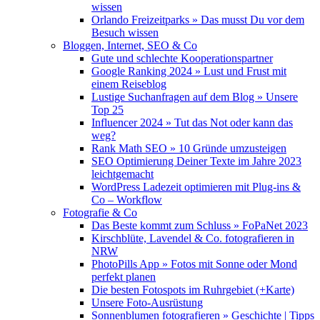
wissen
Orlando Freizeitparks » Das musst Du vor dem
Besuch wissen
Bloggen, Internet, SEO & Co
Gute und schlechte Kooperationspartner
Google Ranking 2024 » Lust und Frust mit
einem Reiseblog
Lustige Suchanfragen auf dem Blog » Unsere
Top 25
Influencer 2024 » Tut das Not oder kann das
weg?
Rank Math SEO » 10 Gründe umzusteigen
SEO Optimierung Deiner Texte im Jahre 2023
leichtgemacht
WordPress Ladezeit optimieren mit Plug-ins &
Co – Workflow
Fotografie & Co
Das Beste kommt zum Schluss » FoPaNet 2023
Kirschblüte, Lavendel & Co. fotografieren in
NRW
PhotoPills App » Fotos mit Sonne oder Mond
perfekt planen
Die besten Fotospots im Ruhrgebiet (+Karte)
Unsere Foto-Ausrüstung
Sonnenblumen fotografieren » Geschichte | Tipps