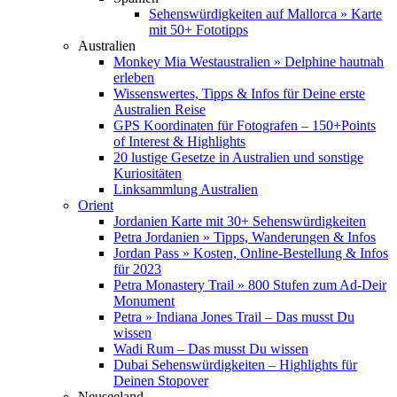
Sehenswürdigkeiten auf Mallorca » Karte
mit 50+ Fototipps
Australien
Monkey Mia Westaustralien » Delphine hautnah
erleben
Wissenswertes, Tipps & Infos für Deine erste
Australien Reise
GPS Koordinaten für Fotografen – 150+Points
of Interest & Highlights
20 lustige Gesetze in Australien und sonstige
Kuriositäten
Linksammlung Australien
Orient
Jordanien Karte mit 30+ Sehenswürdigkeiten
Petra Jordanien » Tipps, Wanderungen & Infos
Jordan Pass » Kosten, Online-Bestellung & Infos
für 2023
Petra Monastery Trail » 800 Stufen zum Ad-Deir
Monument
Petra » Indiana Jones Trail – Das musst Du
wissen
Wadi Rum – Das musst Du wissen
Dubai Sehenswürdigkeiten – Highlights für
Deinen Stopover
Neuseeland