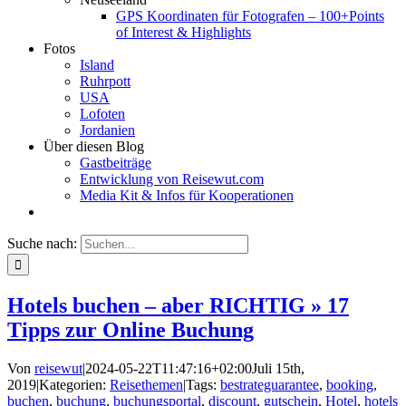
GPS Koordinaten für Fotografen – 100+Points
of Interest & Highlights
Fotos
Island
Ruhrpott
USA
Lofoten
Jordanien
Über diesen Blog
Gastbeiträge
Entwicklung von Reisewut.com
Media Kit & Infos für Kooperationen
Suche nach:
Hotels buchen – aber RICHTIG » 17
Tipps zur Online Buchung
Von
reisewut
|
2024-05-22T11:47:16+02:00
Juli 15th,
2019
|
Kategorien:
Reisethemen
|
Tags:
bestrateguarantee
,
booking
,
buchen
,
buchung
,
buchungsportal
,
discount
,
gutschein
,
Hotel
,
hotels