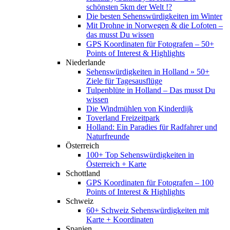
schönsten 5km der Welt !?
Die besten Sehenswürdigkeiten im Winter
Mit Drohne in Norwegen & die Lofoten –
das musst Du wissen
GPS Koordinaten für Fotografen – 50+
Points of Interest & Highlights
Niederlande
Sehenswürdigkeiten in Holland » 50+
Ziele für Tagesausflüge
Tulpenblüte in Holland – Das musst Du
wissen
Die Windmühlen von Kinderdijk
Toverland Freizeitpark
Holland: Ein Paradies für Radfahrer und
Naturfreunde
Österreich
100+ Top Sehenswürdigkeiten in
Österreich + Karte
Schottland
GPS Koordinaten für Fotografen – 100
Points of Interest & Highlights
Schweiz
60+ Schweiz Sehenswürdigkeiten mit
Karte + Koordinaten
Spanien