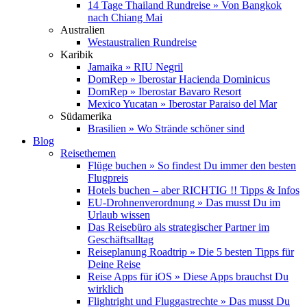
14 Tage Thailand Rundreise » Von Bangkok
nach Chiang Mai
Australien
Westaustralien Rundreise
Karibik
Jamaika » RIU Negril
DomRep » Iberostar Hacienda Dominicus
DomRep » Iberostar Bavaro Resort
Mexico Yucatan » Iberostar Paraiso del Mar
Südamerika
Brasilien » Wo Strände schöner sind
Blog
Reisethemen
Flüge buchen » So findest Du immer den besten
Flugpreis
Hotels buchen – aber RICHTIG !! Tipps & Infos
EU-Drohnenverordnung » Das musst Du im
Urlaub wissen
Das Reisebüro als strategischer Partner im
Geschäftsalltag
Reiseplanung Roadtrip » Die 5 besten Tipps für
Deine Reise
Reise Apps für iOS » Diese Apps brauchst Du
wirklich
Flightright und Fluggastrechte » Das musst Du