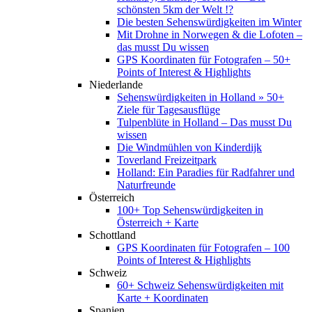
schönsten 5km der Welt !?
Die besten Sehenswürdigkeiten im Winter
Mit Drohne in Norwegen & die Lofoten –
das musst Du wissen
GPS Koordinaten für Fotografen – 50+
Points of Interest & Highlights
Niederlande
Sehenswürdigkeiten in Holland » 50+
Ziele für Tagesausflüge
Tulpenblüte in Holland – Das musst Du
wissen
Die Windmühlen von Kinderdijk
Toverland Freizeitpark
Holland: Ein Paradies für Radfahrer und
Naturfreunde
Österreich
100+ Top Sehenswürdigkeiten in
Österreich + Karte
Schottland
GPS Koordinaten für Fotografen – 100
Points of Interest & Highlights
Schweiz
60+ Schweiz Sehenswürdigkeiten mit
Karte + Koordinaten
Spanien