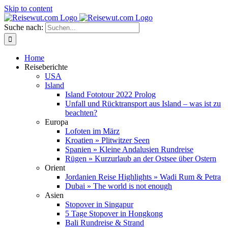
Skip to content
Suche nach:
Home
Reiseberichte
USA
Island
Island Fototour 2022 Prolog
Unfall und Rücktransport aus Island – was ist zu
beachten?
Europa
Lofoten im März
Kroatien » Plitwitzer Seen
Spanien » Kleine Andalusien Rundreise
Rügen » Kurzurlaub an der Ostsee über Ostern
Orient
Jordanien Reise Highlights » Wadi Rum & Petra
Dubai » The world is not enough
Asien
Stopover in Singapur
5 Tage Stopover in Hongkong
Bali Rundreise & Strand