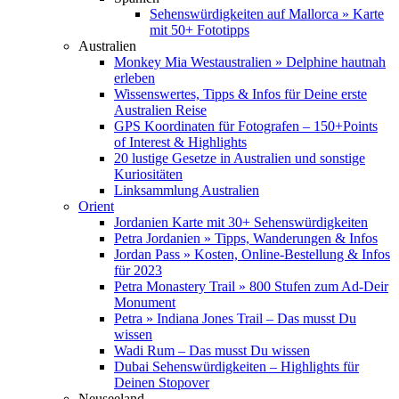
Sehenswürdigkeiten auf Mallorca » Karte
mit 50+ Fototipps
Australien
Monkey Mia Westaustralien » Delphine hautnah
erleben
Wissenswertes, Tipps & Infos für Deine erste
Australien Reise
GPS Koordinaten für Fotografen – 150+Points
of Interest & Highlights
20 lustige Gesetze in Australien und sonstige
Kuriositäten
Linksammlung Australien
Orient
Jordanien Karte mit 30+ Sehenswürdigkeiten
Petra Jordanien » Tipps, Wanderungen & Infos
Jordan Pass » Kosten, Online-Bestellung & Infos
für 2023
Petra Monastery Trail » 800 Stufen zum Ad-Deir
Monument
Petra » Indiana Jones Trail – Das musst Du
wissen
Wadi Rum – Das musst Du wissen
Dubai Sehenswürdigkeiten – Highlights für
Deinen Stopover
Neuseeland