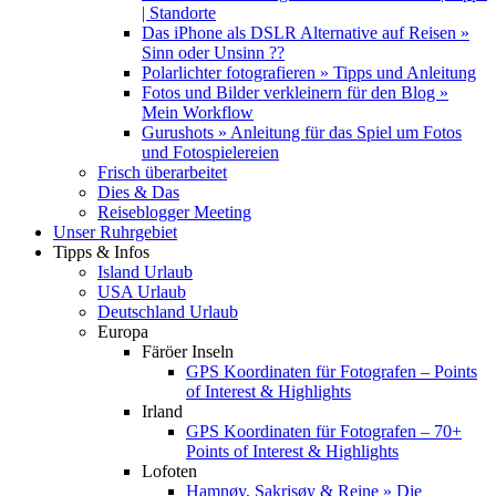
| Standorte
Das iPhone als DSLR Alternative auf Reisen »
Sinn oder Unsinn ??
Polarlichter fotografieren » Tipps und Anleitung
Fotos und Bilder verkleinern für den Blog »
Mein Workflow
Gurushots » Anleitung für das Spiel um Fotos
und Fotospielereien
Frisch überarbeitet
Dies & Das
Reiseblogger Meeting
Unser Ruhrgebiet
Tipps & Infos
Island Urlaub
USA Urlaub
Deutschland Urlaub
Europa
Färöer Inseln
GPS Koordinaten für Fotografen – Points
of Interest & Highlights
Irland
GPS Koordinaten für Fotografen – 70+
Points of Interest & Highlights
Lofoten
Hamnøy, Sakrisøy & Reine » Die