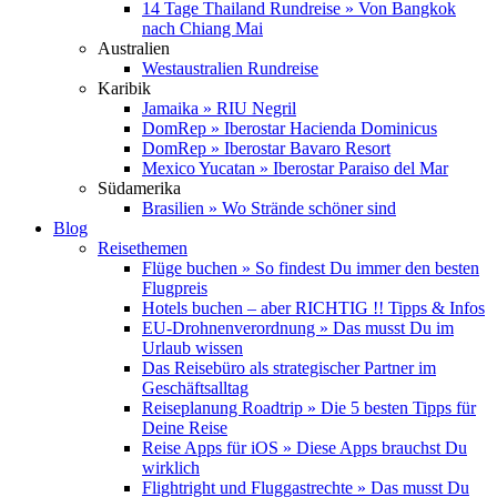
14 Tage Thailand Rundreise » Von Bangkok
nach Chiang Mai
Australien
Westaustralien Rundreise
Karibik
Jamaika » RIU Negril
DomRep » Iberostar Hacienda Dominicus
DomRep » Iberostar Bavaro Resort
Mexico Yucatan » Iberostar Paraiso del Mar
Südamerika
Brasilien » Wo Strände schöner sind
Blog
Reisethemen
Flüge buchen » So findest Du immer den besten
Flugpreis
Hotels buchen – aber RICHTIG !! Tipps & Infos
EU-Drohnenverordnung » Das musst Du im
Urlaub wissen
Das Reisebüro als strategischer Partner im
Geschäftsalltag
Reiseplanung Roadtrip » Die 5 besten Tipps für
Deine Reise
Reise Apps für iOS » Diese Apps brauchst Du
wirklich
Flightright und Fluggastrechte » Das musst Du