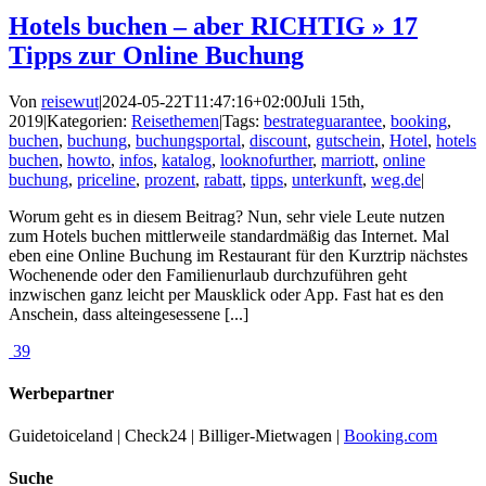
Hotels buchen – aber RICHTIG » 17
Tipps zur Online Buchung
Von
reisewut
|
2024-05-22T11:47:16+02:00
Juli 15th,
2019
|
Kategorien:
Reisethemen
|
Tags:
bestrateguarantee
,
booking
,
buchen
,
buchung
,
buchungsportal
,
discount
,
gutschein
,
Hotel
,
hotels
buchen
,
howto
,
infos
,
katalog
,
looknofurther
,
marriott
,
online
buchung
,
priceline
,
prozent
,
rabatt
,
tipps
,
unterkunft
,
weg.de
|
Worum geht es in diesem Beitrag? Nun, sehr viele Leute nutzen
zum Hotels buchen mittlerweile standardmäßig das Internet. Mal
eben eine Online Buchung im Restaurant für den Kurztrip nächstes
Wochenende oder den Familienurlaub durchzuführen geht
inzwischen ganz leicht per Mausklick oder App. Fast hat es den
Anschein, dass alteingesessene [...]
39
Werbepartner
Guidetoiceland | Check24 | Billiger-Mietwagen |
Booking.com
Suche