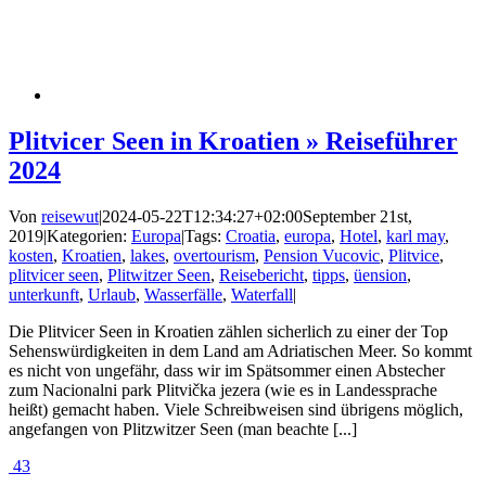
Plitvicer Seen in Kroatien » Reiseführer
2024
Von
reisewut
|
2024-05-22T12:34:27+02:00
September 21st,
2019
|
Kategorien:
Europa
|
Tags:
Croatia
,
europa
,
Hotel
,
karl may
,
kosten
,
Kroatien
,
lakes
,
overtourism
,
Pension Vucovic
,
Plitvice
,
plitvicer seen
,
Plitwitzer Seen
,
Reisebericht
,
tipps
,
üension
,
unterkunft
,
Urlaub
,
Wasserfälle
,
Waterfall
|
Die Plitvicer Seen in Kroatien zählen sicherlich zu einer der Top
Sehenswürdigkeiten in dem Land am Adriatischen Meer. So kommt
es nicht von ungefähr, dass wir im Spätsommer einen Abstecher
zum Nacionalni park Plitvička jezera (wie es in Landessprache
heißt) gemacht haben. Viele Schreibweisen sind übrigens möglich,
angefangen von Plitzwitzer Seen (man beachte [...]
43