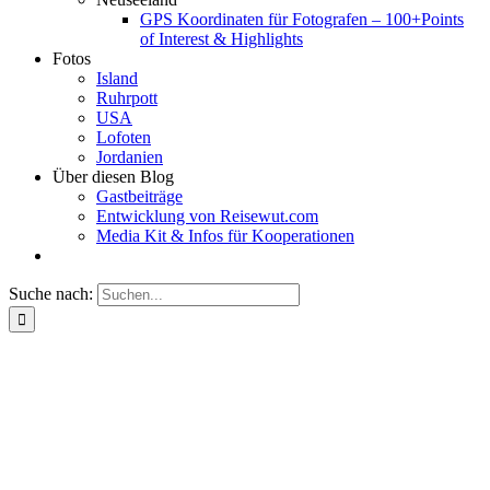
GPS Koordinaten für Fotografen – 100+Points
of Interest & Highlights
Fotos
Island
Ruhrpott
USA
Lofoten
Jordanien
Über diesen Blog
Gastbeiträge
Entwicklung von Reisewut.com
Media Kit & Infos für Kooperationen
Suche nach: