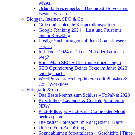
wissen
Orlando Freizeitparks » Das musst Du vor dem
Besuch wissen
Bloggen, Internet, SEO & Co
Gute und schlechte Kooperationspartner
Google Ranking 2024 » Lust und Frust mit
einem Reiseblog
Lustige Suchanfragen auf dem Blog » Unsere
Top 25
Influencer 2024 » Tut das Not oder kann das
weg?
Rank Math SEO » 10 Gründe umzusteigen
SEO Optimierung Deiner Texte im Jahre 2023
leichtgemacht
WordPress Ladezeit optimieren mit Plug-ins &
Co – Workflow
Fotografie & Co
Das Beste kommt zum Schluss » FoPaNet 2023
Kirschblüte, Lavendel & Co. fotografieren in
NRW
PhotoPills App » Fotos mit Sonne oder Mond
perfekt planen
Die besten Fotospots im Ruhrgebiet (+Karte)
Unsere Foto-Ausrüstung
Sonnenblumen fotografieren » Geschichte | Tipps