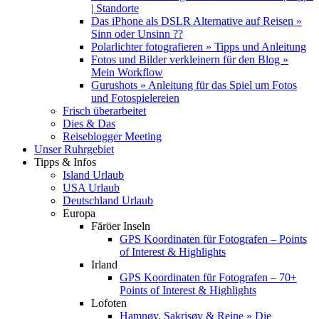
| Standorte
Das iPhone als DSLR Alternative auf Reisen »
Sinn oder Unsinn ??
Polarlichter fotografieren » Tipps und Anleitung
Fotos und Bilder verkleinern für den Blog »
Mein Workflow
Gurushots » Anleitung für das Spiel um Fotos
und Fotospielereien
Frisch überarbeitet
Dies & Das
Reiseblogger Meeting
Unser Ruhrgebiet
Tipps & Infos
Island Urlaub
USA Urlaub
Deutschland Urlaub
Europa
Färöer Inseln
GPS Koordinaten für Fotografen – Points
of Interest & Highlights
Irland
GPS Koordinaten für Fotografen – 70+
Points of Interest & Highlights
Lofoten
Hamnøy, Sakrisøy & Reine » Die