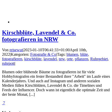
Kirschblüte, Lavendel & Co.
fotografieren in NRW
Von
reisewut
|
2023-01-10T06:41:33+01:00
April 10th,
2022
|
Kategorien:
Fotografie & Co
|
Tags:
blumen
,
blüte
,
fotografieren
,
kirschblüte
,
lavendel
,
nrw
,
orte
,
pflanzen
,
Ruhrgebiet
,
ruhrpott
|
Blumen oder blühende Bäume zu fotografieren ist für viele
Hobbyfotografen ein fester Bestandteil ihrer "Arbeit" im Laufe eines
Kalenderjahres. Und auch auf Instagram und anderen sozialen
Medien füllen Kirschblüten, Lavendel & Co. die Timelines und
Feeds der Influencer. Doch wann ist eigentlich die optimale Zeit und
der beste Monat, [...]
7