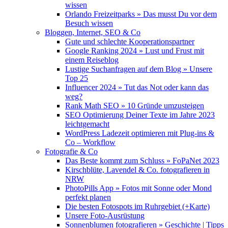
wissen
Orlando Freizeitparks » Das musst Du vor dem
Besuch wissen
Bloggen, Internet, SEO & Co
Gute und schlechte Kooperationspartner
Google Ranking 2024 » Lust und Frust mit
einem Reiseblog
Lustige Suchanfragen auf dem Blog » Unsere
Top 25
Influencer 2024 » Tut das Not oder kann das
weg?
Rank Math SEO » 10 Gründe umzusteigen
SEO Optimierung Deiner Texte im Jahre 2023
leichtgemacht
WordPress Ladezeit optimieren mit Plug-ins &
Co – Workflow
Fotografie & Co
Das Beste kommt zum Schluss » FoPaNet 2023
Kirschblüte, Lavendel & Co. fotografieren in
NRW
PhotoPills App » Fotos mit Sonne oder Mond
perfekt planen
Die besten Fotospots im Ruhrgebiet (+Karte)
Unsere Foto-Ausrüstung
Sonnenblumen fotografieren » Geschichte | Tipps