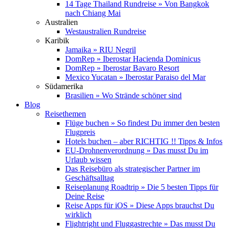
14 Tage Thailand Rundreise » Von Bangkok
nach Chiang Mai
Australien
Westaustralien Rundreise
Karibik
Jamaika » RIU Negril
DomRep » Iberostar Hacienda Dominicus
DomRep » Iberostar Bavaro Resort
Mexico Yucatan » Iberostar Paraiso del Mar
Südamerika
Brasilien » Wo Strände schöner sind
Blog
Reisethemen
Flüge buchen » So findest Du immer den besten
Flugpreis
Hotels buchen – aber RICHTIG !! Tipps & Infos
EU-Drohnenverordnung » Das musst Du im
Urlaub wissen
Das Reisebüro als strategischer Partner im
Geschäftsalltag
Reiseplanung Roadtrip » Die 5 besten Tipps für
Deine Reise
Reise Apps für iOS » Diese Apps brauchst Du
wirklich
Flightright und Fluggastrechte » Das musst Du