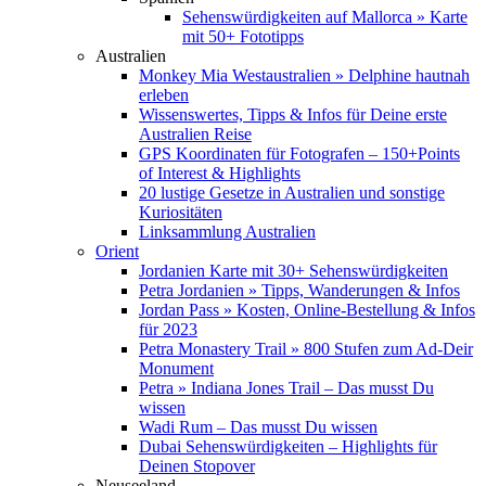
Sehenswürdigkeiten auf Mallorca » Karte
mit 50+ Fototipps
Australien
Monkey Mia Westaustralien » Delphine hautnah
erleben
Wissenswertes, Tipps & Infos für Deine erste
Australien Reise
GPS Koordinaten für Fotografen – 150+Points
of Interest & Highlights
20 lustige Gesetze in Australien und sonstige
Kuriositäten
Linksammlung Australien
Orient
Jordanien Karte mit 30+ Sehenswürdigkeiten
Petra Jordanien » Tipps, Wanderungen & Infos
Jordan Pass » Kosten, Online-Bestellung & Infos
für 2023
Petra Monastery Trail » 800 Stufen zum Ad-Deir
Monument
Petra » Indiana Jones Trail – Das musst Du
wissen
Wadi Rum – Das musst Du wissen
Dubai Sehenswürdigkeiten – Highlights für
Deinen Stopover
Neuseeland