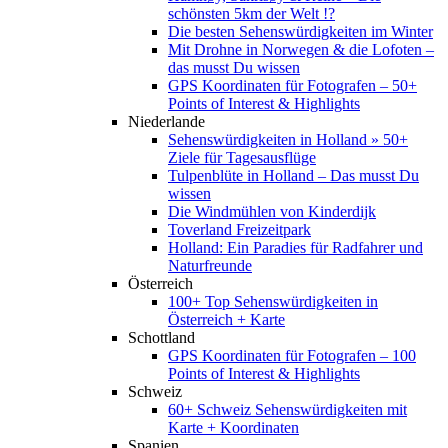
schönsten 5km der Welt !?
Die besten Sehenswürdigkeiten im Winter
Mit Drohne in Norwegen & die Lofoten –
das musst Du wissen
GPS Koordinaten für Fotografen – 50+
Points of Interest & Highlights
Niederlande
Sehenswürdigkeiten in Holland » 50+
Ziele für Tagesausflüge
Tulpenblüte in Holland – Das musst Du
wissen
Die Windmühlen von Kinderdijk
Toverland Freizeitpark
Holland: Ein Paradies für Radfahrer und
Naturfreunde
Österreich
100+ Top Sehenswürdigkeiten in
Österreich + Karte
Schottland
GPS Koordinaten für Fotografen – 100
Points of Interest & Highlights
Schweiz
60+ Schweiz Sehenswürdigkeiten mit
Karte + Koordinaten
Spanien