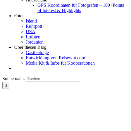
GPS Koordinaten für Fotografen – 100+Points
of Interest & Highlights
Fotos
Island
Ruhrpott
USA
Lofoten
Jordanien
Über diesen Blog
Gastbeiträge
Entwicklung von Reisewut.com
Media Kit & Infos für Kooperationen
Suche nach: