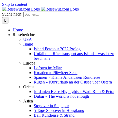
Skip to content
Suche nach:
Home
Reiseberichte
USA
Island
Island Fototour 2022 Prolog
Unfall und Rücktransport aus Island – was ist zu
beachten?
Europa
Lofoten im März
Kroatien » Plitwitzer Seen
Spanien » Kleine Andalusien Rundreise
Rügen » Kurzurlaub an der Ostsee über Ostern
Orient
Jordanien Reise Highlights » Wadi Rum & Petra
Dubai » The world is not enough
Asien
Stopover in Singapur
5 Tage Stopover in Hongkong
Bali Rundreise & Strand