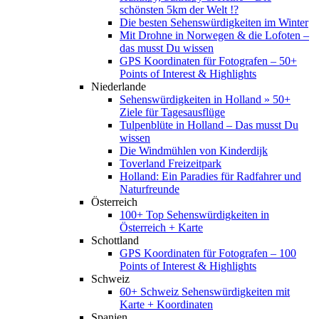
schönsten 5km der Welt !?
Die besten Sehenswürdigkeiten im Winter
Mit Drohne in Norwegen & die Lofoten –
das musst Du wissen
GPS Koordinaten für Fotografen – 50+
Points of Interest & Highlights
Niederlande
Sehenswürdigkeiten in Holland » 50+
Ziele für Tagesausflüge
Tulpenblüte in Holland – Das musst Du
wissen
Die Windmühlen von Kinderdijk
Toverland Freizeitpark
Holland: Ein Paradies für Radfahrer und
Naturfreunde
Österreich
100+ Top Sehenswürdigkeiten in
Österreich + Karte
Schottland
GPS Koordinaten für Fotografen – 100
Points of Interest & Highlights
Schweiz
60+ Schweiz Sehenswürdigkeiten mit
Karte + Koordinaten
Spanien