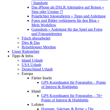
| Standorte
Das iPhone als DSLR Alternative auf Reisen »
Sinn oder Unsinn ??
Polarlichter fotografieren » Tipps und Anleitung
Fotos und Bilder verkleinern für den Blog »
Mein Workflow
Gurushots » Anleitung für das Spiel um Fotos
und Fotospielereien
Frisch überarbeitet
Dies & Das
Reiseblogger Meeting
Unser Ruhrgebiet
Tipps & Infos
Island Urlaub
USA Urlaub
Deutschland Urlaub
Europa
Färöer Inseln
GPS Koordinaten für Fotografen – Points
of Interest & Highlights
Irland
GPS Koordinaten für Fotografen – 70+
Points of Interest & Highlights
Lofoten
Hamnøy, Sakrisøy & Reine » Die