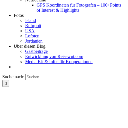
GPS Koordinaten für Fotografen – 100+Points
of Interest & Highlights
Fotos
Island
Ruhrpott
USA
Lofoten
Jordanien
Über diesen Blog
Gastbeiträge
Entwicklung von Reisewut.com
Media Kit & Infos für Kooperationen
Suche nach: