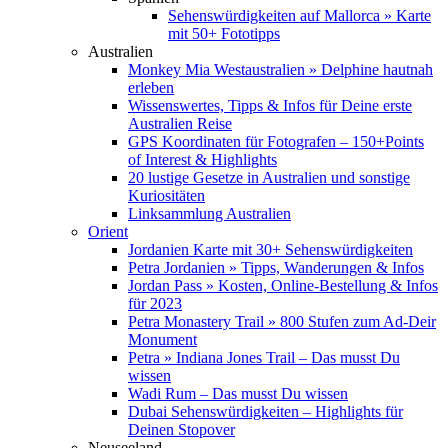
Sehenswürdigkeiten auf Mallorca » Karte
mit 50+ Fototipps
Australien
Monkey Mia Westaustralien » Delphine hautnah
erleben
Wissenswertes, Tipps & Infos für Deine erste
Australien Reise
GPS Koordinaten für Fotografen – 150+Points
of Interest & Highlights
20 lustige Gesetze in Australien und sonstige
Kuriositäten
Linksammlung Australien
Orient
Jordanien Karte mit 30+ Sehenswürdigkeiten
Petra Jordanien » Tipps, Wanderungen & Infos
Jordan Pass » Kosten, Online-Bestellung & Infos
für 2023
Petra Monastery Trail » 800 Stufen zum Ad-Deir
Monument
Petra » Indiana Jones Trail – Das musst Du
wissen
Wadi Rum – Das musst Du wissen
Dubai Sehenswürdigkeiten – Highlights für
Deinen Stopover
Neuseeland