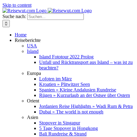
Skip to content
Suche nach:
Home
Reiseberichte
USA
Island
Island Fototour 2022 Prolog
Unfall und Rücktransport aus Island – was ist zu
beachten?
Europa
Lofoten im März
Kroatien » Plitwitzer Seen
Spanien » Kleine Andalusien Rundreise
Rügen » Kurzurlaub an der Ostsee über Ostern
Orient
Jordanien Reise Highlights » Wadi Rum & Petra
Dubai » The world is not enough
Asien
Stopover in Singapur
5 Tage Stopover in Hongkong
Bali Rundreise & Strand