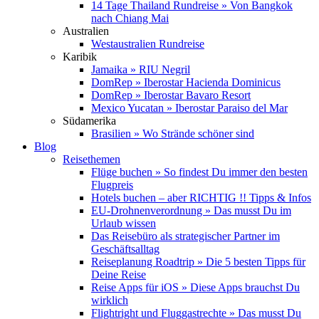
14 Tage Thailand Rundreise » Von Bangkok
nach Chiang Mai
Australien
Westaustralien Rundreise
Karibik
Jamaika » RIU Negril
DomRep » Iberostar Hacienda Dominicus
DomRep » Iberostar Bavaro Resort
Mexico Yucatan » Iberostar Paraiso del Mar
Südamerika
Brasilien » Wo Strände schöner sind
Blog
Reisethemen
Flüge buchen » So findest Du immer den besten
Flugpreis
Hotels buchen – aber RICHTIG !! Tipps & Infos
EU-Drohnenverordnung » Das musst Du im
Urlaub wissen
Das Reisebüro als strategischer Partner im
Geschäftsalltag
Reiseplanung Roadtrip » Die 5 besten Tipps für
Deine Reise
Reise Apps für iOS » Diese Apps brauchst Du
wirklich
Flightright und Fluggastrechte » Das musst Du