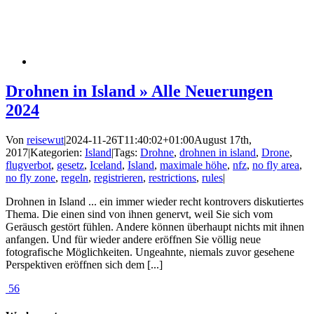
Drohnen in Island » Alle Neuerungen
2024
Von
reisewut
|
2024-11-26T11:40:02+01:00
August 17th,
2017
|
Kategorien:
Island
|
Tags:
Drohne
,
drohnen in island
,
Drone
,
flugverbot
,
gesetz
,
Iceland
,
Island
,
maximale höhe
,
nfz
,
no fly area
,
no fly zone
,
regeln
,
registrieren
,
restrictions
,
rules
|
Drohnen in Island ... ein immer wieder recht kontrovers diskutiertes
Thema. Die einen sind von ihnen genervt, weil Sie sich vom
Geräusch gestört fühlen. Andere können überhaupt nichts mit ihnen
anfangen. Und für wieder andere eröffnen Sie völlig neue
fotografische Möglichkeiten. Ungeahnte, niemals zuvor gesehene
Perspektiven eröffnen sich dem [...]
56