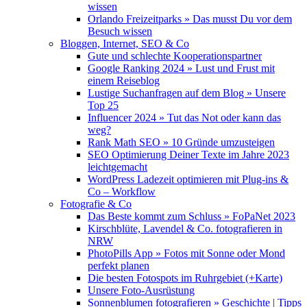
wissen
Orlando Freizeitparks » Das musst Du vor dem
Besuch wissen
Bloggen, Internet, SEO & Co
Gute und schlechte Kooperationspartner
Google Ranking 2024 » Lust und Frust mit
einem Reiseblog
Lustige Suchanfragen auf dem Blog » Unsere
Top 25
Influencer 2024 » Tut das Not oder kann das
weg?
Rank Math SEO » 10 Gründe umzusteigen
SEO Optimierung Deiner Texte im Jahre 2023
leichtgemacht
WordPress Ladezeit optimieren mit Plug-ins &
Co – Workflow
Fotografie & Co
Das Beste kommt zum Schluss » FoPaNet 2023
Kirschblüte, Lavendel & Co. fotografieren in
NRW
PhotoPills App » Fotos mit Sonne oder Mond
perfekt planen
Die besten Fotospots im Ruhrgebiet (+Karte)
Unsere Foto-Ausrüstung
Sonnenblumen fotografieren » Geschichte | Tipps