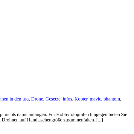
hnen in den usa
,
Drone
,
Gesetze
,
infos
,
Kopter
,
mavic
,
phantom
,
upt nichts damit anfangen. Für Hobbyfotografen hingegen bieten Sie
ch Drohnen auf Handtaschengröße zusammenfalten. [...]