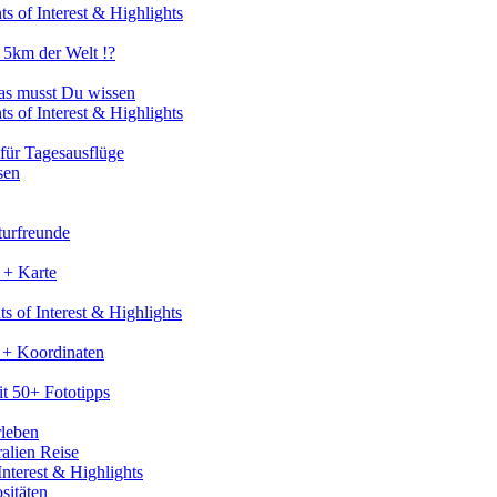
s of Interest & Highlights
 5km der Welt !?
as musst Du wissen
s of Interest & Highlights
für Tagesausflüge
sen
turfreunde
 + Karte
s of Interest & Highlights
 + Koordinaten
t 50+ Fototipps
rleben
ralien Reise
nterest & Highlights
sitäten