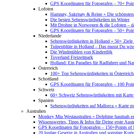
GPS Koordinaten für Fotografen – 70+ Point
Lofoten
Hamnøy, Sakrisøy & Reine » Die schönsten
Die besten Sehenswürdigkeiten im Winter
Mit Drohne in Norwegen & die Lofoten – d
GPS Koordinaten für Fotografen – 50+ Point
Niederlande
Sehenswürdigkeiten in Holland » 50+ Ziele 
Tulpenblüte in Holland – Das musst Du wis
Die Windmühlen von Kinderdijk
Toverland Freizeitpark
Holland: Ein Paradies für Radfahrer und Na
Österreich
100+ Top Sehenswürdigkeiten in Österreich
Schottland
GPS Koordinaten für Fotografen – 100 Point
Schweiz
60+ Schweiz Sehenswürdigkeiten mit Karte
Spanien
Sehenswürdigkeiten auf Mallorca » Karte mi
Australien
Monkey Mia Westaustralien » Delphine hautnah e
Wissenswertes, Tipps & Infos für Deine erste Aust
GPS Koordinaten für Fotografen – 150+Points of I
20 lustige Gesetze in Australien und sonstige Kurio