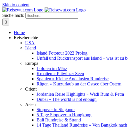
Skip to content
Suche nach:
Home
Reiseberichte
USA
Island
Island Fototour 2022 Prolog
Unfall und Rücktransport aus Island – was ist zu 
Europa
Lofoten im März
Kroatien » Plitwitzer Seen
Spanien » Kleine Andalusien Rundreise
Rügen » Kurzurlaub an der Ostsee über Ostern
Orient
Jordanien Reise Highlights » Wadi Rum & Petra
Dubai » The world is not enough
Asien
Stopover in Singapur
5 Tage Stopover in Hongkong
Bali Rundreise & Strand
14 Tage Thailand Rundreise » Von Bangkok nach