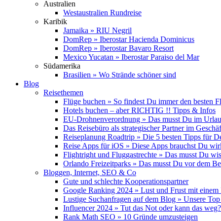
Australien
Westaustralien Rundreise
Karibik
Jamaika » RIU Negril
DomRep » Iberostar Hacienda Dominicus
DomRep » Iberostar Bavaro Resort
Mexico Yucatan » Iberostar Paraiso del Mar
Südamerika
Brasilien » Wo Strände schöner sind
Blog
Reisethemen
Flüge buchen » So findest Du immer den besten F
Hotels buchen – aber RICHTIG !! Tipps & Infos
EU-Drohnenverordnung » Das musst Du im Urlau
Das Reisebüro als strategischer Partner im Geschäf
Reiseplanung Roadtrip » Die 5 besten Tipps für D
Reise Apps für iOS » Diese Apps brauchst Du wir
Flightright und Fluggastrechte » Das musst Du wi
Orlando Freizeitparks » Das musst Du vor dem B
Bloggen, Internet, SEO & Co
Gute und schlechte Kooperationspartner
Google Ranking 2024 » Lust und Frust mit einem
Lustige Suchanfragen auf dem Blog » Unsere Top
Influencer 2024 » Tut das Not oder kann das weg?
Rank Math SEO » 10 Gründe umzusteigen