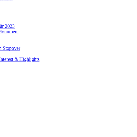
für 2023
 Monument
n Stopover
nterest & Highlights