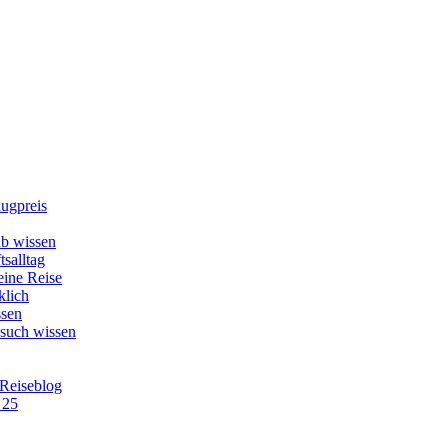
lugpreis
b wissen
tsalltag
eine Reise
klich
ssen
esuch wissen
 Reiseblog
 25