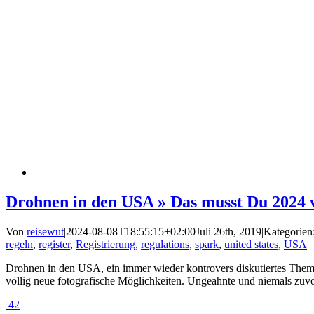
Drohnen in den USA » Das musst Du 2024 
Von
reisewut
|
2024-08-08T18:55:15+02:00
Juli 26th, 2019
|
Kategorien
regeln
,
register
,
Registrierung
,
regulations
,
spark
,
united states
,
USA
|
Drohnen in den USA, ein immer wieder kontrovers diskutiertes Thema 
völlig neue fotografische Möglichkeiten. Ungeahnte und niemals zuvo
42