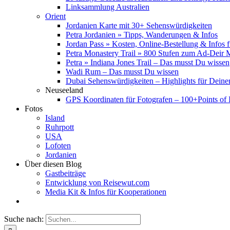
Linksammlung Australien
Orient
Jordanien Karte mit 30+ Sehenswürdigkeiten
Petra Jordanien » Tipps, Wanderungen & Infos
Jordan Pass » Kosten, Online-Bestellung & Infos 
Petra Monastery Trail » 800 Stufen zum Ad-Deir
Petra » Indiana Jones Trail – Das musst Du wissen
Wadi Rum – Das musst Du wissen
Dubai Sehenswürdigkeiten – Highlights für Deine
Neuseeland
GPS Koordinaten für Fotografen – 100+Points of I
Fotos
Island
Ruhrpott
USA
Lofoten
Jordanien
Über diesen Blog
Gastbeiträge
Entwicklung von Reisewut.com
Media Kit & Infos für Kooperationen
Suche nach: