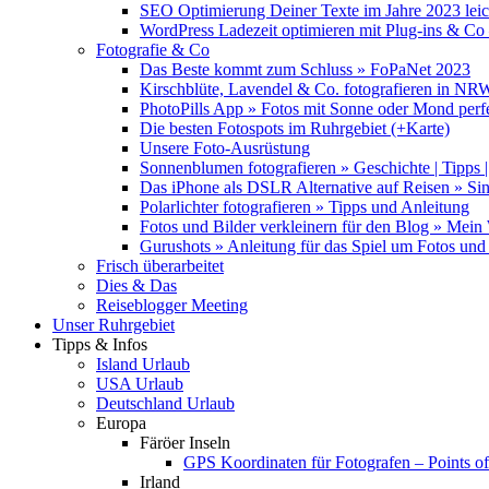
SEO Optimierung Deiner Texte im Jahre 2023 lei
WordPress Ladezeit optimieren mit Plug-ins & C
Fotografie & Co
Das Beste kommt zum Schluss » FoPaNet 2023
Kirschblüte, Lavendel & Co. fotografieren in NR
PhotoPills App » Fotos mit Sonne oder Mond perf
Die besten Fotospots im Ruhrgebiet (+Karte)
Unsere Foto-Ausrüstung
Sonnenblumen fotografieren » Geschichte | Tipps |
Das iPhone als DSLR Alternative auf Reisen » Si
Polarlichter fotografieren » Tipps und Anleitung
Fotos und Bilder verkleinern für den Blog » Mei
Gurushots » Anleitung für das Spiel um Fotos und 
Frisch überarbeitet
Dies & Das
Reiseblogger Meeting
Unser Ruhrgebiet
Tipps & Infos
Island Urlaub
USA Urlaub
Deutschland Urlaub
Europa
Färöer Inseln
GPS Koordinaten für Fotografen – Points of 
Irland