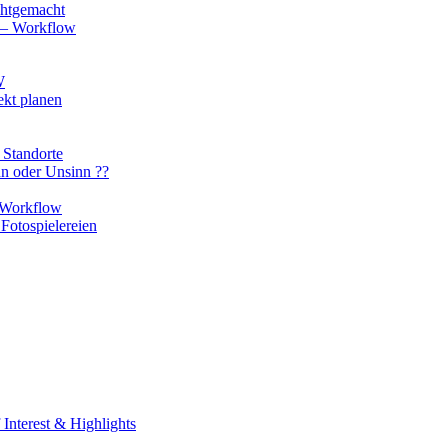
chtgemacht
o – Workflow
W
ekt planen
 Standorte
nn oder Unsinn ??
n Workflow
Fotospielereien
Interest & Highlights