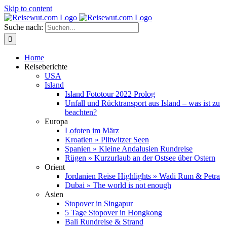
Skip to content
Suche nach:
Home
Reiseberichte
USA
Island
Island Fototour 2022 Prolog
Unfall und Rücktransport aus Island – was ist zu
beachten?
Europa
Lofoten im März
Kroatien » Plitwitzer Seen
Spanien » Kleine Andalusien Rundreise
Rügen » Kurzurlaub an der Ostsee über Ostern
Orient
Jordanien Reise Highlights » Wadi Rum & Petra
Dubai » The world is not enough
Asien
Stopover in Singapur
5 Tage Stopover in Hongkong
Bali Rundreise & Strand