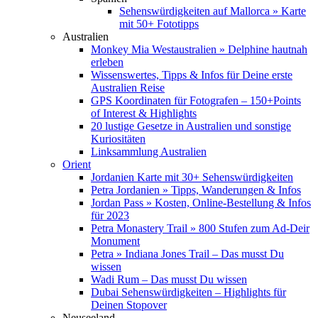
Sehenswürdigkeiten auf Mallorca » Karte
mit 50+ Fototipps
Australien
Monkey Mia Westaustralien » Delphine hautnah
erleben
Wissenswertes, Tipps & Infos für Deine erste
Australien Reise
GPS Koordinaten für Fotografen – 150+Points
of Interest & Highlights
20 lustige Gesetze in Australien und sonstige
Kuriositäten
Linksammlung Australien
Orient
Jordanien Karte mit 30+ Sehenswürdigkeiten
Petra Jordanien » Tipps, Wanderungen & Infos
Jordan Pass » Kosten, Online-Bestellung & Infos
für 2023
Petra Monastery Trail » 800 Stufen zum Ad-Deir
Monument
Petra » Indiana Jones Trail – Das musst Du
wissen
Wadi Rum – Das musst Du wissen
Dubai Sehenswürdigkeiten – Highlights für
Deinen Stopover
Neuseeland