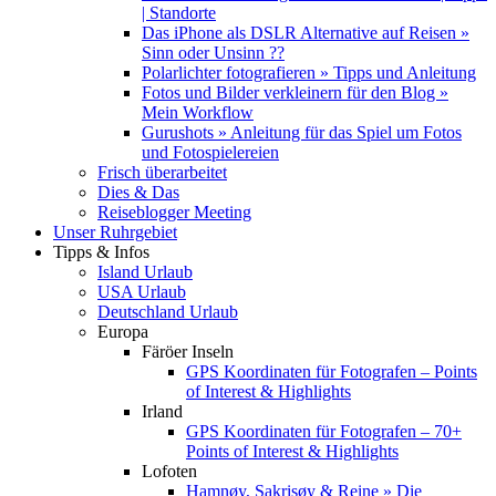
| Standorte
Das iPhone als DSLR Alternative auf Reisen »
Sinn oder Unsinn ??
Polarlichter fotografieren » Tipps und Anleitung
Fotos und Bilder verkleinern für den Blog »
Mein Workflow
Gurushots » Anleitung für das Spiel um Fotos
und Fotospielereien
Frisch überarbeitet
Dies & Das
Reiseblogger Meeting
Unser Ruhrgebiet
Tipps & Infos
Island Urlaub
USA Urlaub
Deutschland Urlaub
Europa
Färöer Inseln
GPS Koordinaten für Fotografen – Points
of Interest & Highlights
Irland
GPS Koordinaten für Fotografen – 70+
Points of Interest & Highlights
Lofoten
Hamnøy, Sakrisøy & Reine » Die