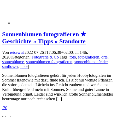
Sonnenblumen fotografieren ★
Geschichte » Tipps » Standorte
Von
reisewut
|
2022-07-26T17:06:39+02:00
Juli 14th,
2020
|
Kategorien:
Fotografie & Co
|
Tags:
foto
,
fotografieren
,
orte
,
sonnenblume
,
sonnenblumen fotografieren
,
sonnenblumenfelder
,
sunflower
,
tipps
|
Sonnenblumen fotografieren gehört für jeden Hobbyfotografen im
Sommer irgendwie mit dazu finde ich. Es gibt nur wenige Pflanzen,
die sofort jedem ein Lächeln ins Gesicht zaubern und welche man
Kulturübergreifend mehr mit Sommer, Sonne und guter Laune in
Verbindung bringt. Leider sind wirklich große Sonnenblumenfelder
heutzutage nur noch recht selten [...]
20