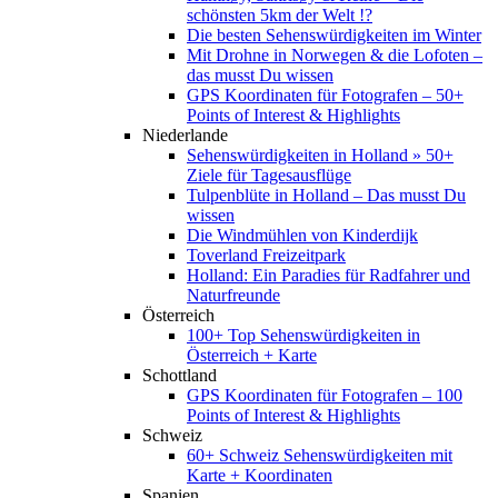
schönsten 5km der Welt !?
Die besten Sehenswürdigkeiten im Winter
Mit Drohne in Norwegen & die Lofoten –
das musst Du wissen
GPS Koordinaten für Fotografen – 50+
Points of Interest & Highlights
Niederlande
Sehenswürdigkeiten in Holland » 50+
Ziele für Tagesausflüge
Tulpenblüte in Holland – Das musst Du
wissen
Die Windmühlen von Kinderdijk
Toverland Freizeitpark
Holland: Ein Paradies für Radfahrer und
Naturfreunde
Österreich
100+ Top Sehenswürdigkeiten in
Österreich + Karte
Schottland
GPS Koordinaten für Fotografen – 100
Points of Interest & Highlights
Schweiz
60+ Schweiz Sehenswürdigkeiten mit
Karte + Koordinaten
Spanien