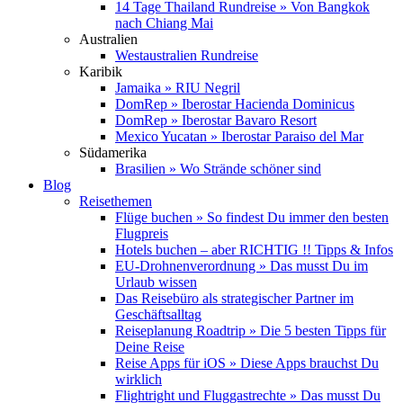
14 Tage Thailand Rundreise » Von Bangkok
nach Chiang Mai
Australien
Westaustralien Rundreise
Karibik
Jamaika » RIU Negril
DomRep » Iberostar Hacienda Dominicus
DomRep » Iberostar Bavaro Resort
Mexico Yucatan » Iberostar Paraiso del Mar
Südamerika
Brasilien » Wo Strände schöner sind
Blog
Reisethemen
Flüge buchen » So findest Du immer den besten
Flugpreis
Hotels buchen – aber RICHTIG !! Tipps & Infos
EU-Drohnenverordnung » Das musst Du im
Urlaub wissen
Das Reisebüro als strategischer Partner im
Geschäftsalltag
Reiseplanung Roadtrip » Die 5 besten Tipps für
Deine Reise
Reise Apps für iOS » Diese Apps brauchst Du
wirklich
Flightright und Fluggastrechte » Das musst Du