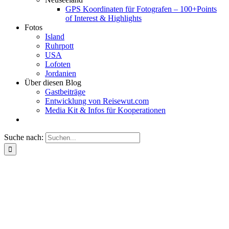
GPS Koordinaten für Fotografen – 100+Points
of Interest & Highlights
Fotos
Island
Ruhrpott
USA
Lofoten
Jordanien
Über diesen Blog
Gastbeiträge
Entwicklung von Reisewut.com
Media Kit & Infos für Kooperationen
Suche nach: