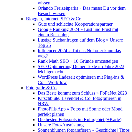
wissen
Orlando Freizeitparks » Das musst Du vor dem
Besuch wissen
Bloggen, Internet, SEO & Co
Gute und schlechte Kooperationspartner
Google Ranking 2024 » Lust und Frust mit
einem Reiseblog
Lustige Suchanfragen auf dem Blog » Unsere
Top 25
Influencer 2024 » Tut das Not oder kann das
weg?
Rank Math SEO » 10 Gründe umzusteigen
SEO Optimierung Deiner Texte im Jahre 2023
leichtgemacht
WordPress Ladezeit optimieren mit Plug-ins &
Co – Workflow
Fotografie & Co
Das Beste kommt zum Schluss » FoPaNet 2023
Kirschblüte, Lavendel & Co. fotografieren in
NRW
PhotoPills App » Fotos mit Sonne oder Mond
perfekt planen
Die besten Fotospots im Ruhrgebiet (+Karte)
Unsere Foto-Ausrüstung
Sonnenblumen fotografieren » Geschichte | Tipps