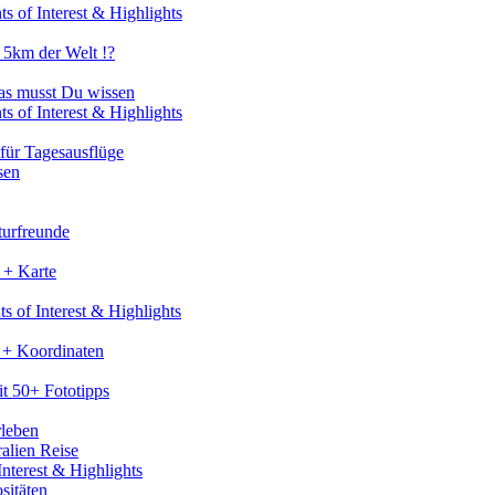
s of Interest & Highlights
 5km der Welt !?
as musst Du wissen
s of Interest & Highlights
für Tagesausflüge
sen
turfreunde
 + Karte
s of Interest & Highlights
 + Koordinaten
t 50+ Fototipps
rleben
ralien Reise
nterest & Highlights
sitäten