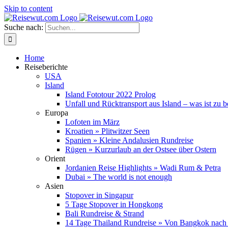
Skip to content
Suche nach:
Home
Reiseberichte
USA
Island
Island Fototour 2022 Prolog
Unfall und Rücktransport aus Island – was ist zu 
Europa
Lofoten im März
Kroatien » Plitwitzer Seen
Spanien » Kleine Andalusien Rundreise
Rügen » Kurzurlaub an der Ostsee über Ostern
Orient
Jordanien Reise Highlights » Wadi Rum & Petra
Dubai » The world is not enough
Asien
Stopover in Singapur
5 Tage Stopover in Hongkong
Bali Rundreise & Strand
14 Tage Thailand Rundreise » Von Bangkok nach