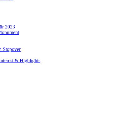
für 2023
 Monument
n Stopover
nterest & Highlights