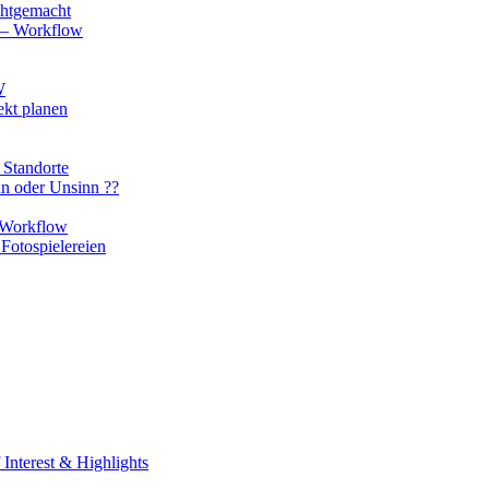
chtgemacht
o – Workflow
W
ekt planen
 Standorte
nn oder Unsinn ??
n Workflow
Fotospielereien
Interest & Highlights