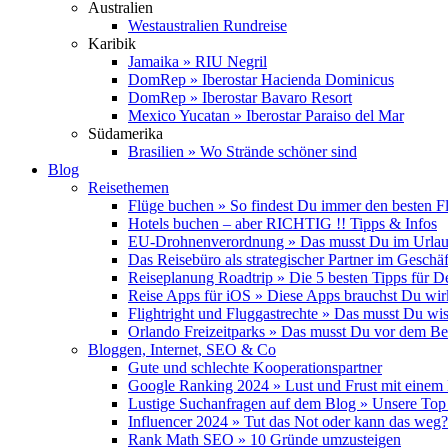
Australien
Westaustralien Rundreise
Karibik
Jamaika » RIU Negril
DomRep » Iberostar Hacienda Dominicus
DomRep » Iberostar Bavaro Resort
Mexico Yucatan » Iberostar Paraiso del Mar
Südamerika
Brasilien » Wo Strände schöner sind
Blog
Reisethemen
Flüge buchen » So findest Du immer den besten F
Hotels buchen – aber RICHTIG !! Tipps & Infos
EU-Drohnenverordnung » Das musst Du im Urlau
Das Reisebüro als strategischer Partner im Geschäf
Reiseplanung Roadtrip » Die 5 besten Tipps für D
Reise Apps für iOS » Diese Apps brauchst Du wir
Flightright und Fluggastrechte » Das musst Du wi
Orlando Freizeitparks » Das musst Du vor dem B
Bloggen, Internet, SEO & Co
Gute und schlechte Kooperationspartner
Google Ranking 2024 » Lust und Frust mit einem
Lustige Suchanfragen auf dem Blog » Unsere Top
Influencer 2024 » Tut das Not oder kann das weg?
Rank Math SEO » 10 Gründe umzusteigen