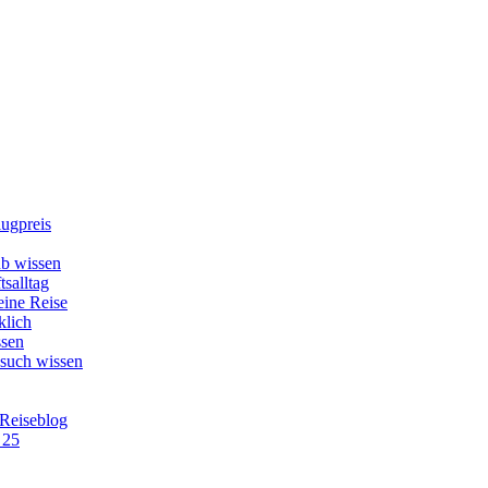
lugpreis
b wissen
tsalltag
eine Reise
klich
ssen
esuch wissen
 Reiseblog
 25