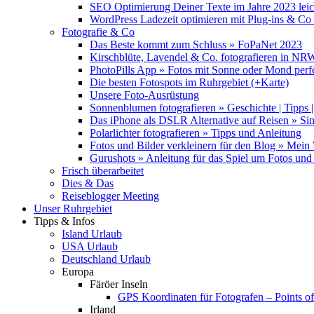
SEO Optimierung Deiner Texte im Jahre 2023 lei
WordPress Ladezeit optimieren mit Plug-ins & C
Fotografie & Co
Das Beste kommt zum Schluss » FoPaNet 2023
Kirschblüte, Lavendel & Co. fotografieren in NR
PhotoPills App » Fotos mit Sonne oder Mond perf
Die besten Fotospots im Ruhrgebiet (+Karte)
Unsere Foto-Ausrüstung
Sonnenblumen fotografieren » Geschichte | Tipps |
Das iPhone als DSLR Alternative auf Reisen » Si
Polarlichter fotografieren » Tipps und Anleitung
Fotos und Bilder verkleinern für den Blog » Mei
Gurushots » Anleitung für das Spiel um Fotos und 
Frisch überarbeitet
Dies & Das
Reiseblogger Meeting
Unser Ruhrgebiet
Tipps & Infos
Island Urlaub
USA Urlaub
Deutschland Urlaub
Europa
Färöer Inseln
GPS Koordinaten für Fotografen – Points of 
Irland