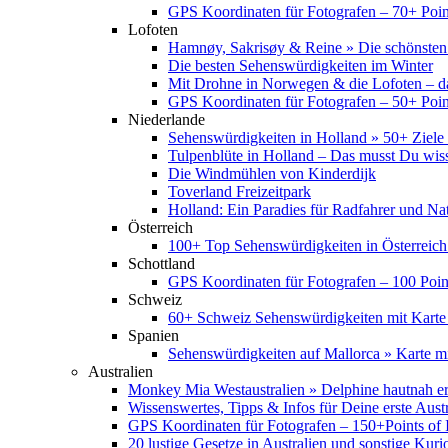
GPS Koordinaten für Fotografen – 70+ Point
Lofoten
Hamnøy, Sakrisøy & Reine » Die schönsten
Die besten Sehenswürdigkeiten im Winter
Mit Drohne in Norwegen & die Lofoten – d
GPS Koordinaten für Fotografen – 50+ Point
Niederlande
Sehenswürdigkeiten in Holland » 50+ Ziele 
Tulpenblüte in Holland – Das musst Du wis
Die Windmühlen von Kinderdijk
Toverland Freizeitpark
Holland: Ein Paradies für Radfahrer und Na
Österreich
100+ Top Sehenswürdigkeiten in Österreich
Schottland
GPS Koordinaten für Fotografen – 100 Point
Schweiz
60+ Schweiz Sehenswürdigkeiten mit Karte
Spanien
Sehenswürdigkeiten auf Mallorca » Karte mi
Australien
Monkey Mia Westaustralien » Delphine hautnah e
Wissenswertes, Tipps & Infos für Deine erste Aust
GPS Koordinaten für Fotografen – 150+Points of I
20 lustige Gesetze in Australien und sonstige Kurio