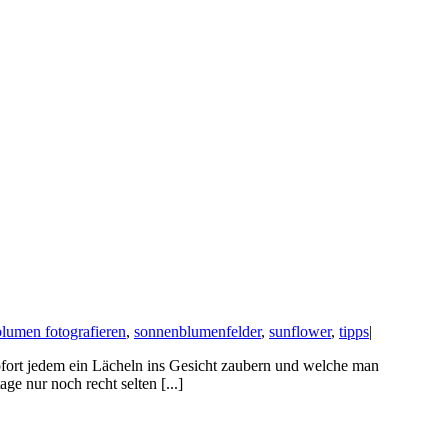
lumen fotografieren
,
sonnenblumenfelder
,
sunflower
,
tipps
|
ofort jedem ein Lächeln ins Gesicht zaubern und welche man
e nur noch recht selten [...]