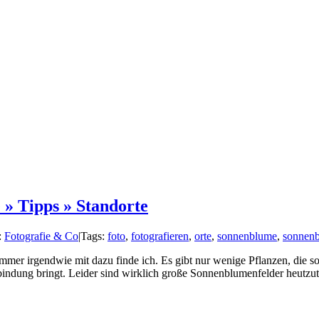
» Tipps » Standorte
:
Fotografie & Co
|
Tags:
foto
,
fotografieren
,
orte
,
sonnenblume
,
sonnenb
mer irgendwie mit dazu finde ich. Es gibt nur wenige Pflanzen, die s
dung bringt. Leider sind wirklich große Sonnenblumenfelder heutzutag