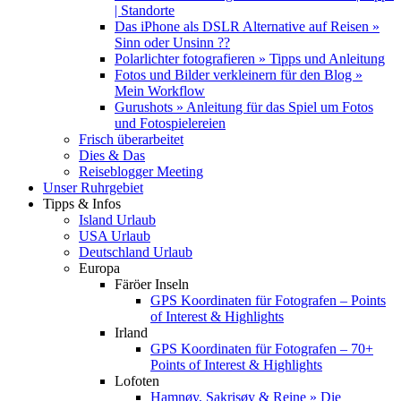
| Standorte
Das iPhone als DSLR Alternative auf Reisen »
Sinn oder Unsinn ??
Polarlichter fotografieren » Tipps und Anleitung
Fotos und Bilder verkleinern für den Blog »
Mein Workflow
Gurushots » Anleitung für das Spiel um Fotos
und Fotospielereien
Frisch überarbeitet
Dies & Das
Reiseblogger Meeting
Unser Ruhrgebiet
Tipps & Infos
Island Urlaub
USA Urlaub
Deutschland Urlaub
Europa
Färöer Inseln
GPS Koordinaten für Fotografen – Points
of Interest & Highlights
Irland
GPS Koordinaten für Fotografen – 70+
Points of Interest & Highlights
Lofoten
Hamnøy, Sakrisøy & Reine » Die