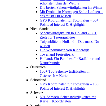
schönsten 5km der Welt !?
Die besten Sehenswürdigkeiten im Winter
Mit Drohne in Norwegen & die Lofoten –
das musst Du wissen
GPS Koordinaten für Fotografen – 50+
Points of Interest & Highlights
Niederlande
Sehenswürdigkeiten in Holland » 50+
Ziele für Tagesausflüge
Tulpenblüte in Holland – Das musst Du
wissen
Die Windmühlen von Kinderdijk
Toverland Freizeitpark
Holland: Ein Paradies für Radfahrer und
Naturfreunde
Österreich
100+ Top Sehenswürdigkeiten in
Österreich + Karte
Schottland
GPS Koordinaten für Fotografen – 100
Points of Interest & Highlights
Schweiz
60+ Schweiz Sehenswürdigkeiten mit
Karte + Koordinaten
Spanien