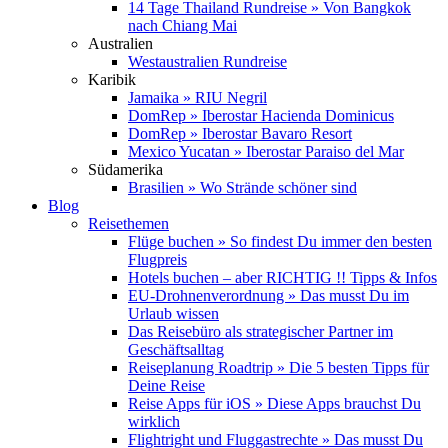
14 Tage Thailand Rundreise » Von Bangkok
nach Chiang Mai
Australien
Westaustralien Rundreise
Karibik
Jamaika » RIU Negril
DomRep » Iberostar Hacienda Dominicus
DomRep » Iberostar Bavaro Resort
Mexico Yucatan » Iberostar Paraiso del Mar
Südamerika
Brasilien » Wo Strände schöner sind
Blog
Reisethemen
Flüge buchen » So findest Du immer den besten
Flugpreis
Hotels buchen – aber RICHTIG !! Tipps & Infos
EU-Drohnenverordnung » Das musst Du im
Urlaub wissen
Das Reisebüro als strategischer Partner im
Geschäftsalltag
Reiseplanung Roadtrip » Die 5 besten Tipps für
Deine Reise
Reise Apps für iOS » Diese Apps brauchst Du
wirklich
Flightright und Fluggastrechte » Das musst Du