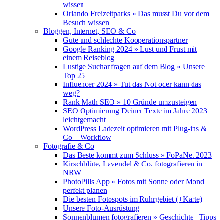
wissen
Orlando Freizeitparks » Das musst Du vor dem
Besuch wissen
Bloggen, Internet, SEO & Co
Gute und schlechte Kooperationspartner
Google Ranking 2024 » Lust und Frust mit
einem Reiseblog
Lustige Suchanfragen auf dem Blog » Unsere
Top 25
Influencer 2024 » Tut das Not oder kann das
weg?
Rank Math SEO » 10 Gründe umzusteigen
SEO Optimierung Deiner Texte im Jahre 2023
leichtgemacht
WordPress Ladezeit optimieren mit Plug-ins &
Co – Workflow
Fotografie & Co
Das Beste kommt zum Schluss » FoPaNet 2023
Kirschblüte, Lavendel & Co. fotografieren in
NRW
PhotoPills App » Fotos mit Sonne oder Mond
perfekt planen
Die besten Fotospots im Ruhrgebiet (+Karte)
Unsere Foto-Ausrüstung
Sonnenblumen fotografieren » Geschichte | Tipps