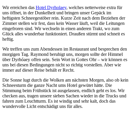
Wir erreichen das
Hotel Dyrholaey
, welches netterweise extra für
uns öffnet, in der Dunkelheit und bringen unser Gepäck im
heftigsten Schneegestöber rein. Kurze Zeit nach dem Beziehen der
Zimmer stellen wir fest, dass kein Wasser läuft, weil die Leitungen
eingefroren sind. Wir wechseln in einen anderen Trakt, wo zum
Glück alles wunderbar funktioniert. Draußen stürmt und schneit es
heftig.
Wir treffen uns zum Abendessen im Restaurant und besprechen den
morgigen Tag. Raymond beruhigt uns, morgen sollte der Himmel
über Dyrhóaey offen sein. Sein Wort in Gottes Ohr – wir können es
uns bei diesen Bedingungen nicht so richtig vorstellen. Aber wie
immer auf dieser Reise behält er Recht.
Die Sonne lugt durch die Wolken am nächsten Morgen, also ob kein
Schneesturm die ganze Nacht ums Hotel gewütet hätte. Die
Stimmung beim Frühstück ist ausgelassen, endlich geht es los. Wir
checken aus, tragen unsere sieben Sachen wieder in die Trucks und
fahren zum Leuchtturm. Es ist windig und sehr kalt, doch das
wundervolle Licht entschädigt uns für alles.