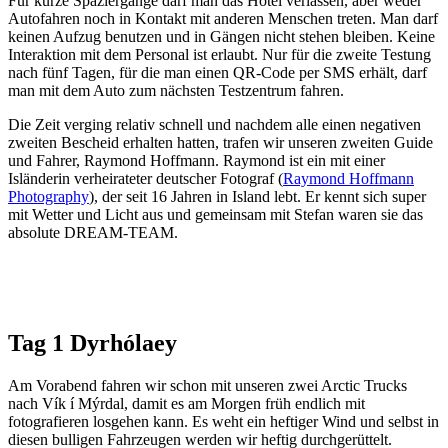
Für kurze Spaziergänge darf man das Hotel verlassen, aber weder
Autofahren noch in Kontakt mit anderen Menschen treten. Man darf
keinen Aufzug benutzen und in Gängen nicht stehen bleiben. Keine
Interaktion mit dem Personal ist erlaubt. Nur für die zweite Testung
nach fünf Tagen, für die man einen QR-Code per SMS erhält, darf
man mit dem Auto zum nächsten Testzentrum fahren.
Die Zeit verging relativ schnell und nachdem alle einen negativen
zweiten Bescheid erhalten hatten, trafen wir unseren zweiten Guide
und Fahrer, Raymond Hoffmann. Raymond ist ein mit einer
Isländerin verheirateter deutscher Fotograf (
Raymond Hoffmann
Photography
), der seit 16 Jahren in Island lebt. Er kennt sich super
mit Wetter und Licht aus und gemeinsam mit Stefan waren sie das
absolute DREAM-TEAM.
Tag 1 Dyrhólaey
Am Vorabend fahren wir schon mit unseren zwei Arctic Trucks
nach Vík í Mýrdal, damit es am Morgen früh endlich mit
fotografieren losgehen kann. Es weht ein heftiger Wind und selbst in
diesen bulligen Fahrzeugen werden wir heftig durchgerüttelt.