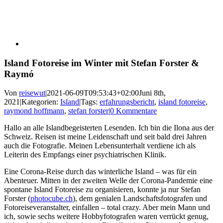
Island Fotoreise im Winter mit Stefan Forster &
Raymó
Von
reisewut
|
2021-06-09T09:53:43+02:00
Juni 8th,
2021
|
Kategorien:
Island
|
Tags:
erfahrungsbericht
,
island fotoreise
,
raymond hoffmann
,
stefan forster
|
0 Kommentare
Hallo an alle Islandbegeisterten Lesenden. Ich bin die Ilona aus der
Schweiz. Reisen ist meine Leidenschaft und seit bald drei Jahren
auch die Fotografie. Meinen Lebensunterhalt verdiene ich als
Leiterin des Empfangs einer psychiatrischen Klinik.
Eine Corona-Reise durch das winterliche Island – was für ein
Abenteuer. Mitten in der zweiten Welle der Corona-Pandemie eine
spontane Island Fotoreise zu organisieren, konnte ja nur Stefan
Forster (
photocube.ch
), dem genialen Landschaftsfotografen und
Fotoreiseveranstalter, einfallen – total crazy. Aber mein Mann und
ich, sowie sechs weitere Hobbyfotografen waren verrückt genug,