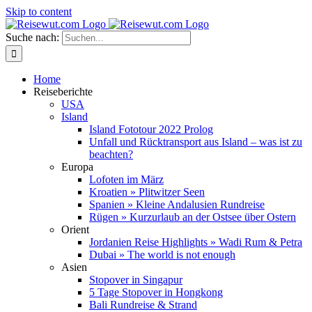
Skip to content
Suche nach:
Home
Reiseberichte
USA
Island
Island Fototour 2022 Prolog
Unfall und Rücktransport aus Island – was ist zu
beachten?
Europa
Lofoten im März
Kroatien » Plitwitzer Seen
Spanien » Kleine Andalusien Rundreise
Rügen » Kurzurlaub an der Ostsee über Ostern
Orient
Jordanien Reise Highlights » Wadi Rum & Petra
Dubai » The world is not enough
Asien
Stopover in Singapur
5 Tage Stopover in Hongkong
Bali Rundreise & Strand