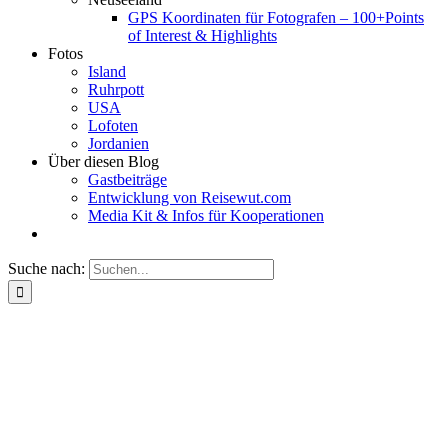
GPS Koordinaten für Fotografen – 100+Points
of Interest & Highlights
Fotos
Island
Ruhrpott
USA
Lofoten
Jordanien
Über diesen Blog
Gastbeiträge
Entwicklung von Reisewut.com
Media Kit & Infos für Kooperationen
Suche nach: