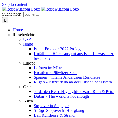
Skip to content
Suche nach:
Home
Reiseberichte
USA
Island
Island Fototour 2022 Prolog
Unfall und Rücktransport aus Island – was ist zu
beachten?
Europa
Lofoten im März
Kroatien » Plitwitzer Seen
Spanien » Kleine Andalusien Rundreise
Rügen » Kurzurlaub an der Ostsee über Ostern
Orient
Jordanien Reise Highlights » Wadi Rum & Petra
Dubai » The world is not enough
Asien
Stopover in Singapur
5 Tage Stopover in Hongkong
Bali Rundreise & Strand