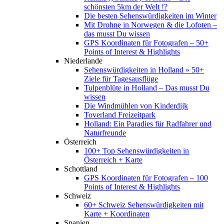
schönsten 5km der Welt !?
Die besten Sehenswürdigkeiten im Winter
Mit Drohne in Norwegen & die Lofoten –
das musst Du wissen
GPS Koordinaten für Fotografen – 50+
Points of Interest & Highlights
Niederlande
Sehenswürdigkeiten in Holland » 50+
Ziele für Tagesausflüge
Tulpenblüte in Holland – Das musst Du
wissen
Die Windmühlen von Kinderdijk
Toverland Freizeitpark
Holland: Ein Paradies für Radfahrer und
Naturfreunde
Österreich
100+ Top Sehenswürdigkeiten in
Österreich + Karte
Schottland
GPS Koordinaten für Fotografen – 100
Points of Interest & Highlights
Schweiz
60+ Schweiz Sehenswürdigkeiten mit
Karte + Koordinaten
Spanien