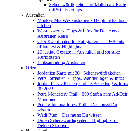
Sehenswürdigkeiten auf Mallorca » Karte
mit 50+ Fototipps
Australien
Monkey Mia Westaustralien » Delphine hautnah
erleben
Wissenswertes, Tipps & Infos für Deine erste
Australien Reise
GPS Koordinaten für Fotografen – 150+Points
of Interest & Highlights
20 lustige Gesetze in Australien und sonstige
Kuriositäten
Linksammlung Australien
Orient
Jordanien Karte mit 30+ Sehenswürdigkeiten
Petra Jordanien » Tipps, Wanderungen & Infos
Jordan Pass » Kosten, Online-Bestellung & Infos
für 2023
Petra Monastery Trail » 800 Stufen zum Ad-Deir
Monument
Petra » Indiana Jones Trail – Das musst Du
wissen
Wadi Rum – Das musst Du wissen
Dubai Sehenswürdigkeiten – Highlights für
Deinen Stopover
Neuseeland