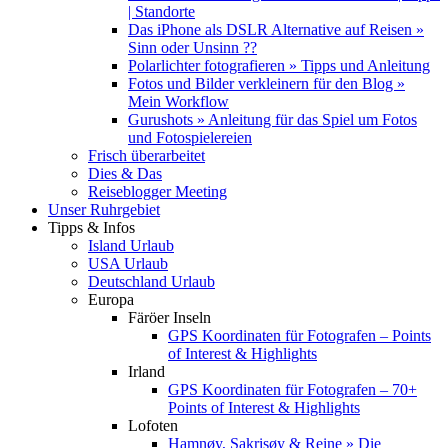
| Standorte
Das iPhone als DSLR Alternative auf Reisen »
Sinn oder Unsinn ??
Polarlichter fotografieren » Tipps und Anleitung
Fotos und Bilder verkleinern für den Blog »
Mein Workflow
Gurushots » Anleitung für das Spiel um Fotos
und Fotospielereien
Frisch überarbeitet
Dies & Das
Reiseblogger Meeting
Unser Ruhrgebiet
Tipps & Infos
Island Urlaub
USA Urlaub
Deutschland Urlaub
Europa
Färöer Inseln
GPS Koordinaten für Fotografen – Points
of Interest & Highlights
Irland
GPS Koordinaten für Fotografen – 70+
Points of Interest & Highlights
Lofoten
Hamnøy, Sakrisøy & Reine » Die