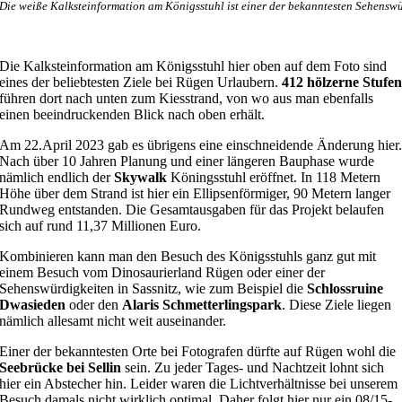
Die weiße Kalksteinformation am Königsstuhl ist einer der bekanntesten Sehensw
Die Kalksteinformation am Königsstuhl hier oben auf dem Foto sind
eines der beliebtesten Ziele bei Rügen Urlaubern.
412 hölzerne Stufe
führen dort nach unten zum Kiesstrand, von wo aus man ebenfalls
einen beeindruckenden Blick nach oben erhält.
Am 22.April 2023 gab es übrigens eine einschneidende Änderung hier
Nach über 10 Jahren Planung und einer längeren Bauphase wurde
nämlich endlich der
Skywalk
Köningsstuhl eröffnet. In 118 Metern
Höhe über dem Strand ist hier ein Ellipsenförmiger, 90 Metern langer
Rundweg entstanden. Die Gesamtausgaben für das Projekt belaufen
sich auf rund 11,37 Millionen Euro.
Kombinieren kann man den Besuch des Königsstuhls ganz gut mit
einem Besuch vom Dinosaurierland Rügen oder einer der
Sehenswürdigkeiten in Sassnitz, wie zum Beispiel die
Schlossruine
Dwasieden
oder den
Alaris Schmetterlingspark
. Diese Ziele liegen
nämlich allesamt nicht weit auseinander.
Einer der bekanntesten Orte bei Fotografen dürfte auf Rügen wohl die
Seebrücke bei Sellin
sein. Zu jeder Tages- und Nachtzeit lohnt sich
hier ein Abstecher hin. Leider waren die Lichtverhältnisse bei unserem
Besuch damals nicht wirklich optimal. Daher folgt hier nur ein 08/15-