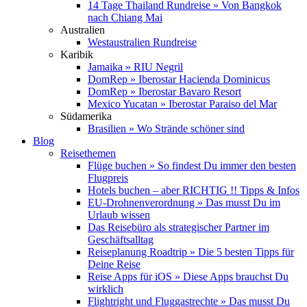
14 Tage Thailand Rundreise » Von Bangkok
nach Chiang Mai
Australien
Westaustralien Rundreise
Karibik
Jamaika » RIU Negril
DomRep » Iberostar Hacienda Dominicus
DomRep » Iberostar Bavaro Resort
Mexico Yucatan » Iberostar Paraiso del Mar
Südamerika
Brasilien » Wo Strände schöner sind
Blog
Reisethemen
Flüge buchen » So findest Du immer den besten
Flugpreis
Hotels buchen – aber RICHTIG !! Tipps & Infos
EU-Drohnenverordnung » Das musst Du im
Urlaub wissen
Das Reisebüro als strategischer Partner im
Geschäftsalltag
Reiseplanung Roadtrip » Die 5 besten Tipps für
Deine Reise
Reise Apps für iOS » Diese Apps brauchst Du
wirklich
Flightright und Fluggastrechte » Das musst Du