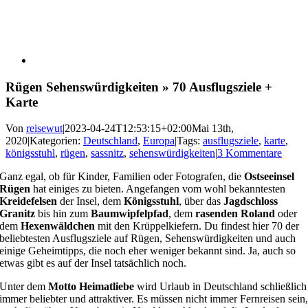
Rügen Sehenswürdigkeiten » 70 Ausflugsziele +
Karte
Von
reisewut
|
2023-04-24T12:53:15+02:00
Mai 13th,
2020
|
Kategorien:
Deutschland
,
Europa
|
Tags:
ausflugsziele
,
karte
,
königsstuhl
,
rügen
,
sassnitz
,
sehenswürdigkeiten
|
3 Kommentare
Ganz egal, ob für Kinder, Familien oder Fotografen, die
Ostseeinsel
Rügen
hat einiges zu bieten. Angefangen vom wohl bekanntesten
Kreidefelsen
der Insel, dem
Königsstuhl
, über das
Jagdschloss
Granitz
bis hin zum
Baumwipfelpfad
, dem
rasenden Roland
oder
dem
Hexenwäldchen
mit den Krüppelkiefern. Du findest hier 70 der
beliebtesten Ausflugsziele auf Rügen, Sehenswürdigkeiten und auch
einige Geheimtipps, die noch eher weniger bekannt sind. Ja, auch so
etwas gibt es auf der Insel tatsächlich noch.
Unter dem
Motto Heimatliebe
wird Urlaub in Deutschland schließlich
immer beliebter und attraktiver. Es müssen nicht immer Fernreisen sein