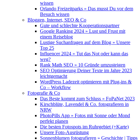
wissen
Orlando Freizeitparks » Das musst Du vor dem
Besuch wissen
Bloggen, Internet, SEO & Co
Gute und schlechte Kooperationspartner
Google Ranking 2024 » Lust und Frust mit
einem Reiseblog
Lustige Suchanfragen auf dem Blog » Unsere
Top 25
Influencer 2024 » Tut das Not oder kann das
weg?
Rank Math SEO » 10 Gründe umzusteigen
SEO Optimierung Deiner Texte im Jahre 2023
leichtgemacht
WordPress Ladezeit optimieren mit Plug-ins &
Co – Workflow
Fotografie & Co
Das Beste kommt zum Schluss » FoPaNet 2023
Kirschblüte, Lavendel & Co. fotografieren in
NRW
PhotoPills App » Fotos mit Sonne oder Mond
perfekt planen
Die besten Fotospots im Ruhrgebiet (+Karte)
Unsere Foto-Ausrüstung
Sonnenblumen fotografieren » Geschichte | Tipps