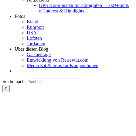
GPS Koordinaten für Fotografen – 100+Points
of Interest & Highlights
Fotos
Island
Ruhrpott
USA
Lofoten
Jordanien
Über diesen Blog
Gastbeiträge
Entwicklung von Reisewut.com
Media Kit & Infos für Kooperationen
Suche nach: