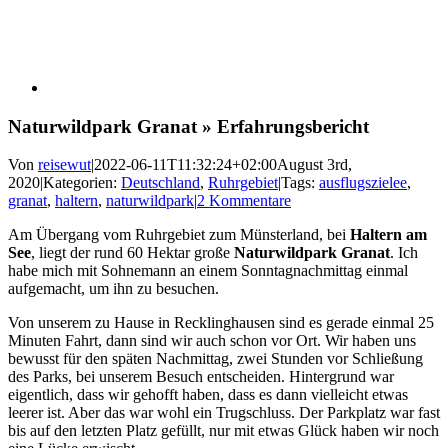
Naturwildpark Granat » Erfahrungsbericht
Von
reisewut
|
2022-06-11T11:32:24+02:00
August 3rd,
2020
|
Kategorien:
Deutschland
,
Ruhrgebiet
|
Tags:
ausflugszielee
,
granat
,
haltern
,
naturwildpark
|
2 Kommentare
Am Übergang vom Ruhrgebiet zum Münsterland, bei
Haltern am
See
, liegt der rund 60 Hektar große
Naturwildpark Granat
. Ich
habe mich mit Sohnemann an einem Sonntagnachmittag einmal
aufgemacht, um ihn zu besuchen.
Von unserem zu Hause in Recklinghausen sind es gerade einmal 25
Minuten Fahrt, dann sind wir auch schon vor Ort. Wir haben uns
bewusst für den späten Nachmittag, zwei Stunden vor Schließung
des Parks, bei unserem Besuch entscheiden. Hintergrund war
eigentlich, dass wir gehofft haben, dass es dann vielleicht etwas
leerer ist. Aber das war wohl ein Trugschluss. Der Parkplatz war fast
bis auf den letzten Platz gefüllt, nur mit etwas Glück haben wir noch