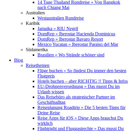
14 Tage Thailand Rundreise » Von Bangkok
nach Chiang Mai
Australien
Westaustralien Rundreise
Karibik
Jamaika » RIU Negril
DomRep » Iberostar Hacienda Dominicus
DomRep » Iberostar Bavaro Resort
Mexico Yucatan » Iberostar Paraiso del Mar
Südamerika
Brasilien » Wo Strände schöner sind
Blog
Reisethemen
Flüge buchen » So findest Du immer den besten
Flugpreis
Hotels buchen – aber RICHTIG !! Tipps & Infos
EU-Drohnenverordnung » Das musst Du im
Urlaub wissen
Das Reisebüro als strategischer Partner im
Geschäftsalltag
Reiseplanung Roadtrip » Die 5 besten Tipps für
Deine Reise
Reise Apps für iOS » Diese Apps brauchst Du
wirklich
Flightright und Fluggastrechte » Das musst Du