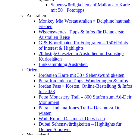
Sehenswürdigkeiten auf Mallorca » Karte
mit 50+ Fototipps
Australien
Monkey Mia Westaustralien » Delphine hautnah
erleben
Wissenswertes, Tipps & Infos für Deine erste
Australien Reise
GPS Koordinaten für Fotografen – 150+Points
of Interest & Highlights
20 lustige Gesetze in Australien und sonstige
Kuriositäten
Linksammlung Australien
Orient
Jordanien Karte mit 30+ Sehenswürdigkeiten
Petra Jordanien » Tipps, Wanderungen & Infos
Jordan Pass » Kosten, Online-Bestellung & Infos
für 2023
Petra Monastery Trail » 800 Stufen zum Ad-Deir
Monument
Petra » Indiana Jones Trail – Das musst Du
wissen
Wadi Rum – Das musst Du wissen
Dubai Sehenswürdigkeiten – Highlights für
Deinen Stopover
Neuseeland