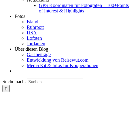
GPS Koordinaten für Fotografen – 100+Points
of Interest & Highlights
Fotos
Island
Ruhrpott
USA
Lofoten
Jordanien
Über diesen Blog
Gastbeiträge
Entwicklung von Reisewut.com
Media Kit & Infos für Kooperationen
Suche nach: