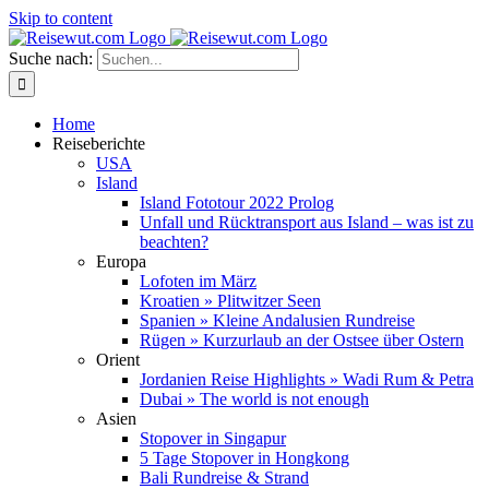
Skip to content
Suche nach:
Home
Reiseberichte
USA
Island
Island Fototour 2022 Prolog
Unfall und Rücktransport aus Island – was ist zu
beachten?
Europa
Lofoten im März
Kroatien » Plitwitzer Seen
Spanien » Kleine Andalusien Rundreise
Rügen » Kurzurlaub an der Ostsee über Ostern
Orient
Jordanien Reise Highlights » Wadi Rum & Petra
Dubai » The world is not enough
Asien
Stopover in Singapur
5 Tage Stopover in Hongkong
Bali Rundreise & Strand