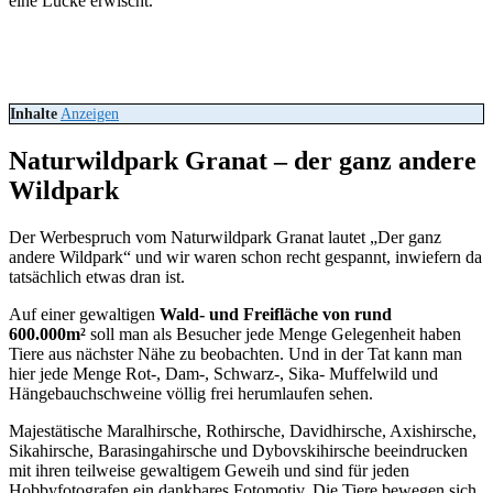
eine Lücke erwischt.
Inhalte
Anzeigen
Naturwildpark Granat – der ganz andere
Wildpark
Der Werbespruch vom Naturwildpark Granat lautet „Der ganz
andere Wildpark“ und wir waren schon recht gespannt, inwiefern da
tatsächlich etwas dran ist.
Auf einer gewaltigen
Wald- und Freifläche von rund
600.000m²
soll man als Besucher jede Menge Gelegenheit haben
Tiere aus nächster Nähe zu beobachten. Und in der Tat kann man
hier jede Menge Rot-, Dam-, Schwarz-, Sika- Muffelwild und
Hängebauchschweine völlig frei herumlaufen sehen.
Majestätische Maralhirsche, Rothirsche, Davidhirsche, Axishirsche,
Sikahirsche, Barasingahirsche und Dybovskihirsche beeindrucken
mit ihren teilweise gewaltigem Geweih und sind für jeden
Hobbyfotografen ein dankbares Fotomotiv. Die Tiere bewegen sich