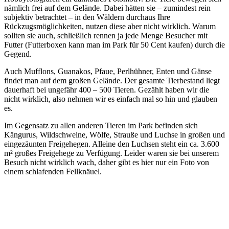
nämlich frei auf dem Gelände. Dabei hätten sie – zumindest rein
subjektiv betrachtet – in den Wäldern durchaus Ihre
Rückzugsmöglichkeiten, nutzen diese aber nicht wirklich. Warum
sollten sie auch, schließlich rennen ja jede Menge Besucher mit
Futter (Futterboxen kann man im Park für 50 Cent kaufen) durch die
Gegend.
Auch Mufflons, Guanakos, Pfaue, Perlhühner, Enten und Gänse
findet man auf dem großen Gelände. Der gesamte Tierbestand liegt
dauerhaft bei ungefähr 400 – 500 Tieren. Gezählt haben wir die
nicht wirklich, also nehmen wir es einfach mal so hin und glauben
es.
Im Gegensatz zu allen anderen Tieren im Park befinden sich
Kängurus, Wildschweine, Wölfe, Strauße und Luchse in großen und
eingezäunten Freigehegen. Alleine den Luchsen steht ein ca. 3.600
m² großes Freigehege zu Verfügung. Leider waren sie bei unserem
Besuch nicht wirklich wach, daher gibt es hier nur ein Foto von
einem schlafenden Fellknäuel.