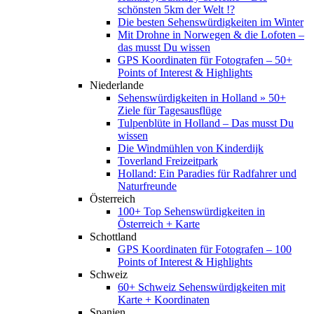
schönsten 5km der Welt !?
Die besten Sehenswürdigkeiten im Winter
Mit Drohne in Norwegen & die Lofoten –
das musst Du wissen
GPS Koordinaten für Fotografen – 50+
Points of Interest & Highlights
Niederlande
Sehenswürdigkeiten in Holland » 50+
Ziele für Tagesausflüge
Tulpenblüte in Holland – Das musst Du
wissen
Die Windmühlen von Kinderdijk
Toverland Freizeitpark
Holland: Ein Paradies für Radfahrer und
Naturfreunde
Österreich
100+ Top Sehenswürdigkeiten in
Österreich + Karte
Schottland
GPS Koordinaten für Fotografen – 100
Points of Interest & Highlights
Schweiz
60+ Schweiz Sehenswürdigkeiten mit
Karte + Koordinaten
Spanien