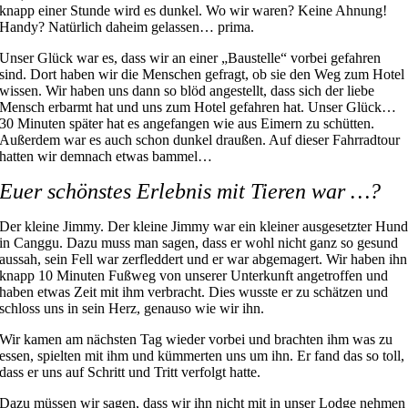
knapp einer Stunde wird es dunkel. Wo wir waren? Keine Ahnung!
Handy? Natürlich daheim gelassen… prima.
Unser Glück war es, dass wir an einer „Baustelle“ vorbei gefahren
sind. Dort haben wir die Menschen gefragt, ob sie den Weg zum Hotel
wissen. Wir haben uns dann so blöd angestellt, dass sich der liebe
Mensch erbarmt hat und uns zum Hotel gefahren hat. Unser Glück…
30 Minuten später hat es angefangen wie aus Eimern zu schütten.
Außerdem war es auch schon dunkel draußen. Auf dieser Fahrradtour
hatten wir demnach etwas bammel…
Euer schönstes Erlebnis mit Tieren war …?
Der kleine Jimmy. Der kleine Jimmy war ein kleiner ausgesetzter Hun
in Canggu. Dazu muss man sagen, dass er wohl nicht ganz so gesund
aussah, sein Fell war zerfleddert und er war abgemagert. Wir haben ihn
knapp 10 Minuten Fußweg von unserer Unterkunft angetroffen und
haben etwas Zeit mit ihm verbracht. Dies wusste er zu schätzen und
schloss uns in sein Herz, genauso wie wir ihn.
Wir kamen am nächsten Tag wieder vorbei und brachten ihm was zu
essen, spielten mit ihm und kümmerten uns um ihn. Er fand das so toll,
dass er uns auf Schritt und Tritt verfolgt hatte.
Dazu müssen wir sagen, dass wir ihn nicht mit in unser Lodge nehmen