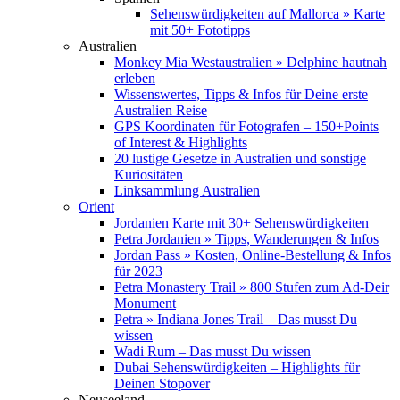
Sehenswürdigkeiten auf Mallorca » Karte
mit 50+ Fototipps
Australien
Monkey Mia Westaustralien » Delphine hautnah
erleben
Wissenswertes, Tipps & Infos für Deine erste
Australien Reise
GPS Koordinaten für Fotografen – 150+Points
of Interest & Highlights
20 lustige Gesetze in Australien und sonstige
Kuriositäten
Linksammlung Australien
Orient
Jordanien Karte mit 30+ Sehenswürdigkeiten
Petra Jordanien » Tipps, Wanderungen & Infos
Jordan Pass » Kosten, Online-Bestellung & Infos
für 2023
Petra Monastery Trail » 800 Stufen zum Ad-Deir
Monument
Petra » Indiana Jones Trail – Das musst Du
wissen
Wadi Rum – Das musst Du wissen
Dubai Sehenswürdigkeiten – Highlights für
Deinen Stopover
Neuseeland