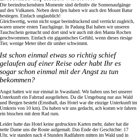
Die beeindruckendsten Momente sind definitiv die Sonnenaufgänge
auf den Vulkanen. Neben dem Ijen haben wir auch den Mount Batur
bestiegen. Einfach unglaublich!
Gleichwertig, wenn nicht sogar beeindruckend und verrückt zugleich,
waren unsere ersten Tauchgänge. In Padang Bai haben wir unseren
Tauchschein gemacht und dort sind wir auch mit den Manta Rochen
geschwommen. Einfach ein gigantisches Gefühl, wenn dieses riesige
Tier, wenige Meter über dir umher schwimmt.
Ist schon einmal etwas so richtig schief
gelaufen auf einer Reise oder habt Ihr es
sogar schon einmal mit der Angst zu tun
bekommen?
Angst hatten wir nur einmal in Swasiland. Wir haben uns bei unserer
Unterkunft ein Fahrrad ausgeliehen. Da die Umgebung nur aus Wald
und Bergen besteht (Ernsthaft, das Hotel war die einzige Unterkunft i
Umkreis von 10 km). Da haben wir uns gedacht, ach komm wir fahren
ein bisschen mit dem Rad rum.
Leider hatte das Hotel keine gedruckten Karten mehr, daher hat die
nette Dame uns die Route aufgemalt. Das Ende der Geschichte: 17
Uhr, wir standen nach 4 Stunden Radfahren mitten im Wald und in