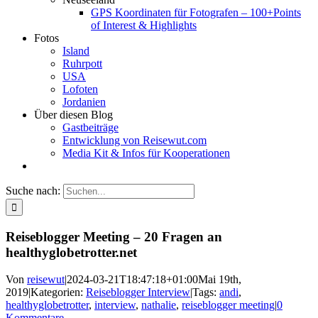
GPS Koordinaten für Fotografen – 100+Points
of Interest & Highlights
Fotos
Island
Ruhrpott
USA
Lofoten
Jordanien
Über diesen Blog
Gastbeiträge
Entwicklung von Reisewut.com
Media Kit & Infos für Kooperationen
Suche nach:
Reiseblogger Meeting – 20 Fragen an
healthyglobetrotter.net
Von
reisewut
|
2024-03-21T18:47:18+01:00
Mai 19th,
2019
|
Kategorien:
Reiseblogger Interview
|
Tags:
andi
,
healthyglobetrotter
,
interview
,
nathalie
,
reiseblogger meeting
|
0
Kommentare