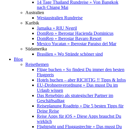
14 Tage Thailand Rundreise » Von Bangkok
nach Chiang Mai
Australien
Westaustralien Rundreise
Karibik
Jamaika » RIU Negril
DomRep » Iberostar Hacienda Dominicus
DomRep » Iberostar Bavaro Resort
Mexico Yucatan » Iberostar Paraiso del Mar
Südamerika
Brasilien » Wo Strände schöner sind
Blog
Reisethemen
Flüge buchen » So findest Du immer den besten
Flugpreis
Hotels buchen – aber RICHTIG !! Tipps & Infos
EU-Drohnenverordnung » Das musst Du im
Urlaub wissen
Das Reisebüro als strategischer Partner im
Geschäftsalltag
Reiseplanung Roadtrip » Die 5 besten Tipps für
Deine Reise
Reise Apps für iOS » Diese Apps brauchst Du
wirklich
Flightright und Fluggastrechte » Das musst Du