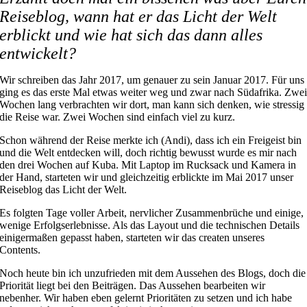
Reiseblog, wann hat er das Licht der Welt
erblickt und wie hat sich das dann alles
entwickelt?
Wir schreiben das Jahr 2017, um genauer zu sein Januar 2017. Für uns
ging es das erste Mal etwas weiter weg und zwar nach Südafrika. Zwe
Wochen lang verbrachten wir dort, man kann sich denken, wie stressig
die Reise war. Zwei Wochen sind einfach viel zu kurz.
Schon während der Reise merkte ich (Andi), dass ich ein Freigeist bin
und die Welt entdecken will, doch richtig bewusst wurde es mir nach
den drei Wochen auf Kuba. Mit Laptop im Rucksack und Kamera in
der Hand, starteten wir und gleichzeitig erblickte im Mai 2017 unser
Reiseblog das Licht der Welt.
Es folgten Tage voller Arbeit, nervlicher Zusammenbrüche und einige,
wenige Erfolgserlebnisse. Als das Layout und die technischen Details
einigermaßen gepasst haben, starteten wir das createn unseres
Contents.
Noch heute bin ich unzufrieden mit dem Aussehen des Blogs, doch die
Priorität liegt bei den Beiträgen. Das Aussehen bearbeiten wir
nebenher. Wir haben eben gelernt Prioritäten zu setzen und ich habe