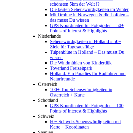
schönsten 5km der Welt !?
Die besten Sehenswürdigkeiten im Winter
Mit Drohne in Norwegen & die Lofoten –
das musst Du wissen
GPS Koordinaten für Fotografen – 50+
Points of Interest & Highlights
Niederlande
Sehenswürdigkeiten in Holland » 50+
Ziele für Tagesausflüge
Tulpenblüte in Holland – Das musst Du
wissen
Die Windmühlen von Kinderdijk
Toverland Freizeitpark
Holland: Ein Paradies für Radfahrer und
Naturfreunde
Österreich
100+ Top Sehenswürdigkeiten in
Österreich + Karte
Schottland
GPS Koordinaten für Fotografen – 100
Points of Interest & Highlights
Schweiz
60+ Schweiz Sehenswürdigkeiten mit
Karte + Koordinaten
Spanien