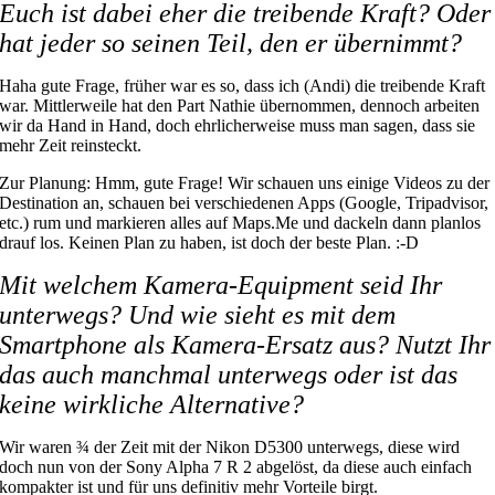
Euch ist dabei eher die treibende Kraft? Oder
hat jeder so seinen Teil, den er übernimmt?
Haha gute Frage, früher war es so, dass ich (Andi) die treibende Kraft
war. Mittlerweile hat den Part Nathie übernommen, dennoch arbeiten
wir da Hand in Hand, doch ehrlicherweise muss man sagen, dass sie
mehr Zeit reinsteckt.
Zur Planung: Hmm, gute Frage! Wir schauen uns einige Videos zu der
Destination an, schauen bei verschiedenen Apps (Google, Tripadvisor,
etc.) rum und markieren alles auf Maps.Me und dackeln dann planlos
drauf los. Keinen Plan zu haben, ist doch der beste Plan. :-D
Mit welchem Kamera-Equipment seid Ihr
unterwegs? Und wie sieht es mit dem
Smartphone als Kamera-Ersatz aus? Nutzt Ihr
das auch manchmal unterwegs oder ist das
keine wirkliche Alternative?
Wir waren ¾ der Zeit mit der Nikon D5300 unterwegs, diese wird
doch nun von der Sony Alpha 7 R 2 abgelöst, da diese auch einfach
kompakter ist und für uns definitiv mehr Vorteile birgt.