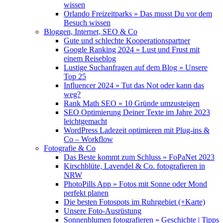
wissen
Orlando Freizeitparks » Das musst Du vor dem
Besuch wissen
Bloggen, Internet, SEO & Co
Gute und schlechte Kooperationspartner
Google Ranking 2024 » Lust und Frust mit
einem Reiseblog
Lustige Suchanfragen auf dem Blog » Unsere
Top 25
Influencer 2024 » Tut das Not oder kann das
weg?
Rank Math SEO » 10 Gründe umzusteigen
SEO Optimierung Deiner Texte im Jahre 2023
leichtgemacht
WordPress Ladezeit optimieren mit Plug-ins &
Co – Workflow
Fotografie & Co
Das Beste kommt zum Schluss » FoPaNet 2023
Kirschblüte, Lavendel & Co. fotografieren in
NRW
PhotoPills App » Fotos mit Sonne oder Mond
perfekt planen
Die besten Fotospots im Ruhrgebiet (+Karte)
Unsere Foto-Ausrüstung
Sonnenblumen fotografieren » Geschichte | Tipps