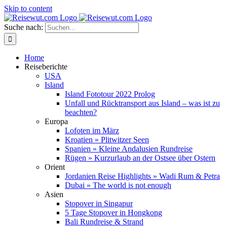
Skip to content
Suche nach:
Home
Reiseberichte
USA
Island
Island Fototour 2022 Prolog
Unfall und Rücktransport aus Island – was ist zu
beachten?
Europa
Lofoten im März
Kroatien » Plitwitzer Seen
Spanien » Kleine Andalusien Rundreise
Rügen » Kurzurlaub an der Ostsee über Ostern
Orient
Jordanien Reise Highlights » Wadi Rum & Petra
Dubai » The world is not enough
Asien
Stopover in Singapur
5 Tage Stopover in Hongkong
Bali Rundreise & Strand