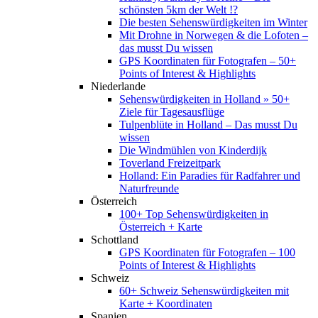
schönsten 5km der Welt !?
Die besten Sehenswürdigkeiten im Winter
Mit Drohne in Norwegen & die Lofoten –
das musst Du wissen
GPS Koordinaten für Fotografen – 50+
Points of Interest & Highlights
Niederlande
Sehenswürdigkeiten in Holland » 50+
Ziele für Tagesausflüge
Tulpenblüte in Holland – Das musst Du
wissen
Die Windmühlen von Kinderdijk
Toverland Freizeitpark
Holland: Ein Paradies für Radfahrer und
Naturfreunde
Österreich
100+ Top Sehenswürdigkeiten in
Österreich + Karte
Schottland
GPS Koordinaten für Fotografen – 100
Points of Interest & Highlights
Schweiz
60+ Schweiz Sehenswürdigkeiten mit
Karte + Koordinaten
Spanien