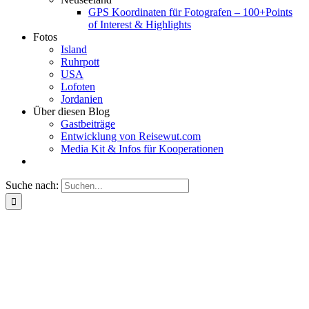
GPS Koordinaten für Fotografen – 100+Points
of Interest & Highlights
Fotos
Island
Ruhrpott
USA
Lofoten
Jordanien
Über diesen Blog
Gastbeiträge
Entwicklung von Reisewut.com
Media Kit & Infos für Kooperationen
Suche nach: