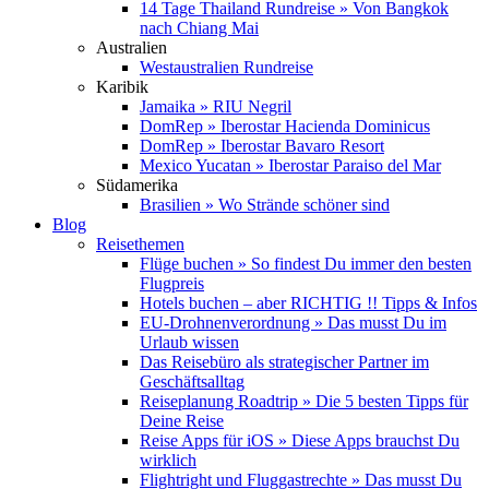
14 Tage Thailand Rundreise » Von Bangkok
nach Chiang Mai
Australien
Westaustralien Rundreise
Karibik
Jamaika » RIU Negril
DomRep » Iberostar Hacienda Dominicus
DomRep » Iberostar Bavaro Resort
Mexico Yucatan » Iberostar Paraiso del Mar
Südamerika
Brasilien » Wo Strände schöner sind
Blog
Reisethemen
Flüge buchen » So findest Du immer den besten
Flugpreis
Hotels buchen – aber RICHTIG !! Tipps & Infos
EU-Drohnenverordnung » Das musst Du im
Urlaub wissen
Das Reisebüro als strategischer Partner im
Geschäftsalltag
Reiseplanung Roadtrip » Die 5 besten Tipps für
Deine Reise
Reise Apps für iOS » Diese Apps brauchst Du
wirklich
Flightright und Fluggastrechte » Das musst Du