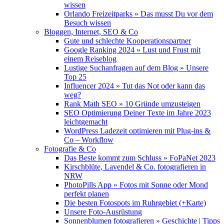
wissen
Orlando Freizeitparks » Das musst Du vor dem
Besuch wissen
Bloggen, Internet, SEO & Co
Gute und schlechte Kooperationspartner
Google Ranking 2024 » Lust und Frust mit
einem Reiseblog
Lustige Suchanfragen auf dem Blog » Unsere
Top 25
Influencer 2024 » Tut das Not oder kann das
weg?
Rank Math SEO » 10 Gründe umzusteigen
SEO Optimierung Deiner Texte im Jahre 2023
leichtgemacht
WordPress Ladezeit optimieren mit Plug-ins &
Co – Workflow
Fotografie & Co
Das Beste kommt zum Schluss » FoPaNet 2023
Kirschblüte, Lavendel & Co. fotografieren in
NRW
PhotoPills App » Fotos mit Sonne oder Mond
perfekt planen
Die besten Fotospots im Ruhrgebiet (+Karte)
Unsere Foto-Ausrüstung
Sonnenblumen fotografieren » Geschichte | Tipps