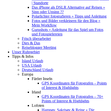
| Standorte
Das iPhone als DSLR Alternative auf Reisen »
Sinn oder Unsinn ??
Polarlichter fotografieren » Tipps und Anleitung
Fotos und Bilder verkleinern für den Blog »
Mein Workflow
Gurushots » Anleitung für das Spiel um Fotos
und Fotospielereien
Frisch überarbeitet
Dies & Das
Reiseblogger Meeting
Unser Ruhrgebiet
Tipps & Infos
Island Urlaub
USA Urlaub
Deutschland Urlaub
Europa
Färöer Inseln
GPS Koordinaten für Fotografen – Points
of Interest & Highlights
Irland
GPS Koordinaten für Fotografen – 70+
Points of Interest & Highlights
Lofoten
Hamnøy, Sakrisøy & Reine » Die