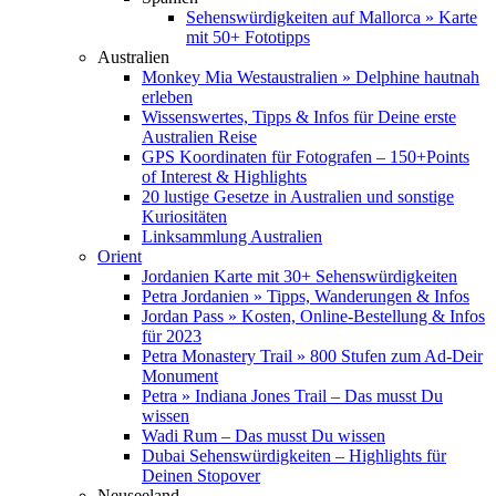
Sehenswürdigkeiten auf Mallorca » Karte
mit 50+ Fototipps
Australien
Monkey Mia Westaustralien » Delphine hautnah
erleben
Wissenswertes, Tipps & Infos für Deine erste
Australien Reise
GPS Koordinaten für Fotografen – 150+Points
of Interest & Highlights
20 lustige Gesetze in Australien und sonstige
Kuriositäten
Linksammlung Australien
Orient
Jordanien Karte mit 30+ Sehenswürdigkeiten
Petra Jordanien » Tipps, Wanderungen & Infos
Jordan Pass » Kosten, Online-Bestellung & Infos
für 2023
Petra Monastery Trail » 800 Stufen zum Ad-Deir
Monument
Petra » Indiana Jones Trail – Das musst Du
wissen
Wadi Rum – Das musst Du wissen
Dubai Sehenswürdigkeiten – Highlights für
Deinen Stopover
Neuseeland