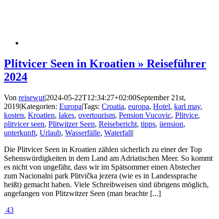
Plitvicer Seen in Kroatien » Reiseführer
2024
Von
reisewut
|
2024-05-22T12:34:27+02:00
September 21st,
2019
|
Kategorien:
Europa
|
Tags:
Croatia
,
europa
,
Hotel
,
karl may
,
kosten
,
Kroatien
,
lakes
,
overtourism
,
Pension Vucovic
,
Plitvice
,
plitvicer seen
,
Plitwitzer Seen
,
Reisebericht
,
tipps
,
üension
,
unterkunft
,
Urlaub
,
Wasserfälle
,
Waterfall
|
Die Plitvicer Seen in Kroatien zählen sicherlich zu einer der Top
Sehenswürdigkeiten in dem Land am Adriatischen Meer. So kommt
es nicht von ungefähr, dass wir im Spätsommer einen Abstecher
zum Nacionalni park Plitvička jezera (wie es in Landessprache
heißt) gemacht haben. Viele Schreibweisen sind übrigens möglich,
angefangen von Plitzwitzer Seen (man beachte [...]
43