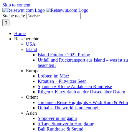
Skip to content
Suche nach:
Home
Reiseberichte
USA
Island
Island Fototour 2022 Prolog
Unfall und Rücktransport aus Island – was ist zu
beachten?
Europa
Lofoten im März
Kroatien » Plitwitzer Seen
Spanien » Kleine Andalusien Rundreise
Rügen » Kurzurlaub an der Ostsee über Ostern
Orient
Jordanien Reise Highlights » Wadi Rum & Petra
Dubai » The world is not enough
Asien
Stopover in Singapur
5 Tage Stopover in Hongkong
Bali Rundreise & Strand