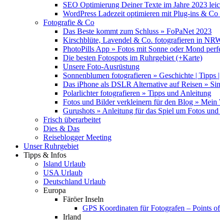
SEO Optimierung Deiner Texte im Jahre 2023 lei
WordPress Ladezeit optimieren mit Plug-ins & C
Fotografie & Co
Das Beste kommt zum Schluss » FoPaNet 2023
Kirschblüte, Lavendel & Co. fotografieren in NR
PhotoPills App » Fotos mit Sonne oder Mond perf
Die besten Fotospots im Ruhrgebiet (+Karte)
Unsere Foto-Ausrüstung
Sonnenblumen fotografieren » Geschichte | Tipps |
Das iPhone als DSLR Alternative auf Reisen » Si
Polarlichter fotografieren » Tipps und Anleitung
Fotos und Bilder verkleinern für den Blog » Mei
Gurushots » Anleitung für das Spiel um Fotos und 
Frisch überarbeitet
Dies & Das
Reiseblogger Meeting
Unser Ruhrgebiet
Tipps & Infos
Island Urlaub
USA Urlaub
Deutschland Urlaub
Europa
Färöer Inseln
GPS Koordinaten für Fotografen – Points of 
Irland