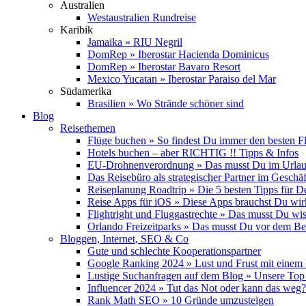
Australien
Westaustralien Rundreise
Karibik
Jamaika » RIU Negril
DomRep » Iberostar Hacienda Dominicus
DomRep » Iberostar Bavaro Resort
Mexico Yucatan » Iberostar Paraiso del Mar
Südamerika
Brasilien » Wo Strände schöner sind
Blog
Reisethemen
Flüge buchen » So findest Du immer den besten F
Hotels buchen – aber RICHTIG !! Tipps & Infos
EU-Drohnenverordnung » Das musst Du im Urlau
Das Reisebüro als strategischer Partner im Geschäf
Reiseplanung Roadtrip » Die 5 besten Tipps für D
Reise Apps für iOS » Diese Apps brauchst Du wir
Flightright und Fluggastrechte » Das musst Du wi
Orlando Freizeitparks » Das musst Du vor dem B
Bloggen, Internet, SEO & Co
Gute und schlechte Kooperationspartner
Google Ranking 2024 » Lust und Frust mit einem
Lustige Suchanfragen auf dem Blog » Unsere Top
Influencer 2024 » Tut das Not oder kann das weg?
Rank Math SEO » 10 Gründe umzusteigen