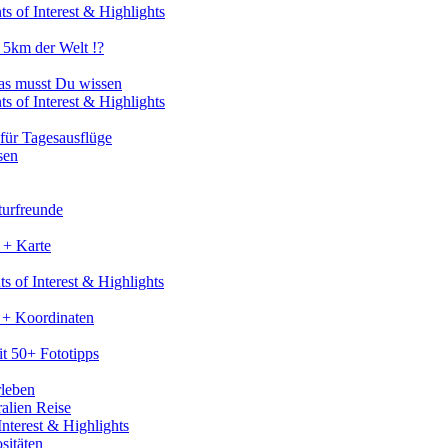
s of Interest & Highlights
 5km der Welt !?
as musst Du wissen
s of Interest & Highlights
für Tagesausflüge
sen
turfreunde
 + Karte
s of Interest & Highlights
 + Koordinaten
t 50+ Fototipps
rleben
ralien Reise
nterest & Highlights
sitäten