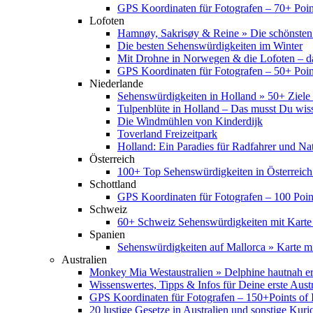
GPS Koordinaten für Fotografen – 70+ Point
Lofoten
Hamnøy, Sakrisøy & Reine » Die schönsten
Die besten Sehenswürdigkeiten im Winter
Mit Drohne in Norwegen & die Lofoten – d
GPS Koordinaten für Fotografen – 50+ Point
Niederlande
Sehenswürdigkeiten in Holland » 50+ Ziele 
Tulpenblüte in Holland – Das musst Du wis
Die Windmühlen von Kinderdijk
Toverland Freizeitpark
Holland: Ein Paradies für Radfahrer und Na
Österreich
100+ Top Sehenswürdigkeiten in Österreich
Schottland
GPS Koordinaten für Fotografen – 100 Point
Schweiz
60+ Schweiz Sehenswürdigkeiten mit Karte
Spanien
Sehenswürdigkeiten auf Mallorca » Karte mi
Australien
Monkey Mia Westaustralien » Delphine hautnah e
Wissenswertes, Tipps & Infos für Deine erste Aust
GPS Koordinaten für Fotografen – 150+Points of I
20 lustige Gesetze in Australien und sonstige Kurio