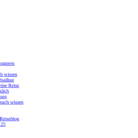
lugpreis
b wissen
tsalltag
eine Reise
klich
ssen
esuch wissen
 Reiseblog
 25