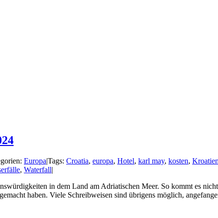
024
gorien:
Europa
|
Tags:
Croatia
,
europa
,
Hotel
,
karl may
,
kosten
,
Kroatie
erfälle
,
Waterfall
|
Sehenswürdigkeiten in dem Land am Adriatischen Meer. So kommt es nich
 gemacht haben. Viele Schreibweisen sind übrigens möglich, angefangen