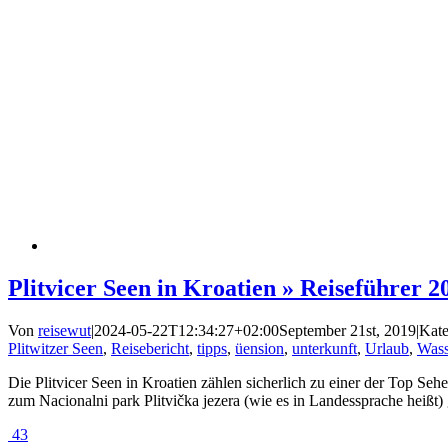
Plitvicer Seen in Kroatien » Reiseführer 2
Von
reisewut
|
2024-05-22T12:34:27+02:00
September 21st, 2019
|
Kate
Plitwitzer Seen
,
Reisebericht
,
tipps
,
üension
,
unterkunft
,
Urlaub
,
Wass
Die Plitvicer Seen in Kroatien zählen sicherlich zu einer der Top 
zum Nacionalni park Plitvička jezera (wie es in Landessprache heißt)
43