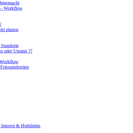
chtgemacht
o – Workflow
W
ekt planen
 Standorte
nn oder Unsinn ??
n Workflow
Fotospielereien
Interest & Highlights