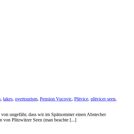
n
,
lakes
,
overtourism
,
Pension Vucovic
,
Plitvice
,
plitvicer seen
,
t von ungefähr, dass wir im Spätsommer einen Abstecher
 von Plitzwitzer Seen (man beachte [...]