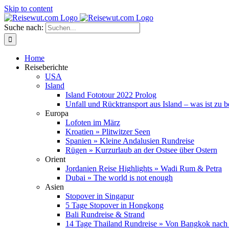
Skip to content
Suche nach:
Home
Reiseberichte
USA
Island
Island Fototour 2022 Prolog
Unfall und Rücktransport aus Island – was ist zu 
Europa
Lofoten im März
Kroatien » Plitwitzer Seen
Spanien » Kleine Andalusien Rundreise
Rügen » Kurzurlaub an der Ostsee über Ostern
Orient
Jordanien Reise Highlights » Wadi Rum & Petra
Dubai » The world is not enough
Asien
Stopover in Singapur
5 Tage Stopover in Hongkong
Bali Rundreise & Strand
14 Tage Thailand Rundreise » Von Bangkok nach