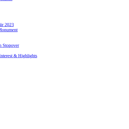
für 2023
 Monument
n Stopover
nterest & Highlights