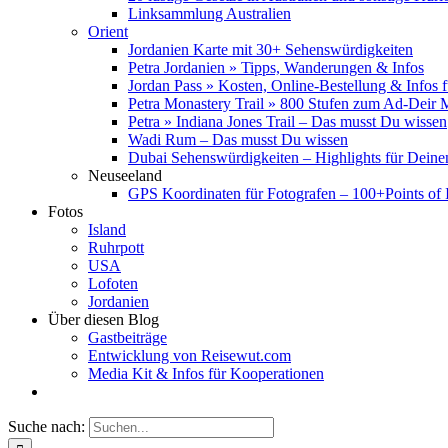
Linksammlung Australien
Orient
Jordanien Karte mit 30+ Sehenswürdigkeiten
Petra Jordanien » Tipps, Wanderungen & Infos
Jordan Pass » Kosten, Online-Bestellung & Infos 
Petra Monastery Trail » 800 Stufen zum Ad-Deir
Petra » Indiana Jones Trail – Das musst Du wissen
Wadi Rum – Das musst Du wissen
Dubai Sehenswürdigkeiten – Highlights für Deine
Neuseeland
GPS Koordinaten für Fotografen – 100+Points of I
Fotos
Island
Ruhrpott
USA
Lofoten
Jordanien
Über diesen Blog
Gastbeiträge
Entwicklung von Reisewut.com
Media Kit & Infos für Kooperationen
Suche nach: