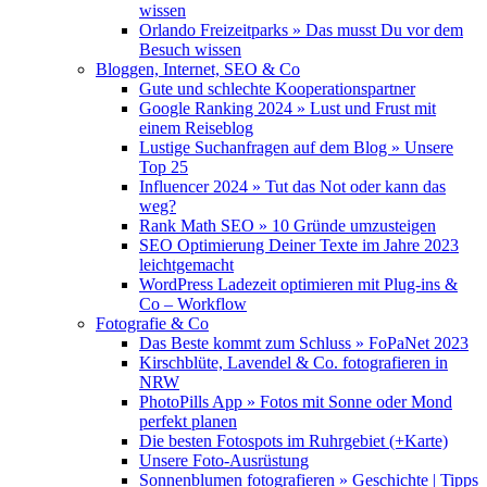
wissen
Orlando Freizeitparks » Das musst Du vor dem
Besuch wissen
Bloggen, Internet, SEO & Co
Gute und schlechte Kooperationspartner
Google Ranking 2024 » Lust und Frust mit
einem Reiseblog
Lustige Suchanfragen auf dem Blog » Unsere
Top 25
Influencer 2024 » Tut das Not oder kann das
weg?
Rank Math SEO » 10 Gründe umzusteigen
SEO Optimierung Deiner Texte im Jahre 2023
leichtgemacht
WordPress Ladezeit optimieren mit Plug-ins &
Co – Workflow
Fotografie & Co
Das Beste kommt zum Schluss » FoPaNet 2023
Kirschblüte, Lavendel & Co. fotografieren in
NRW
PhotoPills App » Fotos mit Sonne oder Mond
perfekt planen
Die besten Fotospots im Ruhrgebiet (+Karte)
Unsere Foto-Ausrüstung
Sonnenblumen fotografieren » Geschichte | Tipps