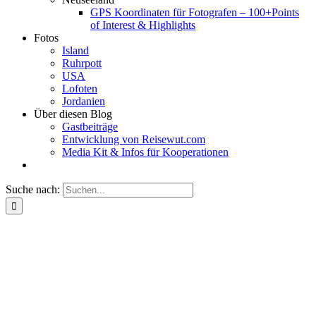
GPS Koordinaten für Fotografen – 100+Points
of Interest & Highlights
Fotos
Island
Ruhrpott
USA
Lofoten
Jordanien
Über diesen Blog
Gastbeiträge
Entwicklung von Reisewut.com
Media Kit & Infos für Kooperationen
Suche nach: