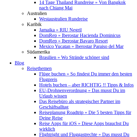
14 Tage Thailand Rundreise » Von Bangkok
nach Chiang Mai
Australien
Westaustralien Rundreise
Karibik
Jamaika » RIU Negril
DomRep » Iberostar Hacienda Dominicus
DomRep » Iberostar Bavaro Resort
Mexico Yucatan » Iberostar Paraiso del Mar
Südamerika
Brasilien » Wo Strände schöner sind
Blog
Reisethemen
Flüge buchen » So findest Du immer den besten
Flugpreis
Hotels buchen – aber RICHTIG !! Tipps & Infos
EU-Drohnenverordnung » Das musst Du im
Urlaub wissen
Das Reisebüro als strategischer Partner im
Geschäftsalltag
Reiseplanung Roadtrip » Die 5 besten Tipps für
Deine Reise
Reise Apps für iOS » Diese Apps brauchst Du
wirklich
Flightright und Fluggastrechte » Das musst Du