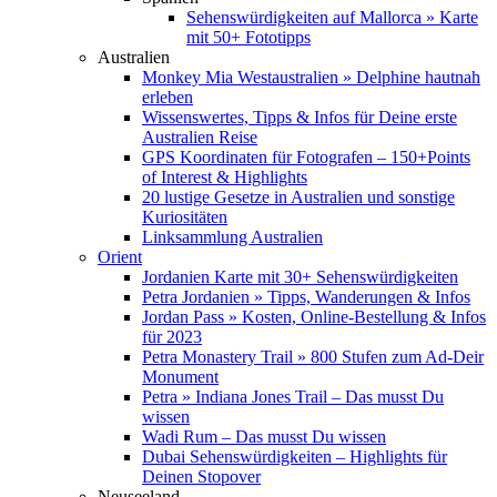
Sehenswürdigkeiten auf Mallorca » Karte
mit 50+ Fototipps
Australien
Monkey Mia Westaustralien » Delphine hautnah
erleben
Wissenswertes, Tipps & Infos für Deine erste
Australien Reise
GPS Koordinaten für Fotografen – 150+Points
of Interest & Highlights
20 lustige Gesetze in Australien und sonstige
Kuriositäten
Linksammlung Australien
Orient
Jordanien Karte mit 30+ Sehenswürdigkeiten
Petra Jordanien » Tipps, Wanderungen & Infos
Jordan Pass » Kosten, Online-Bestellung & Infos
für 2023
Petra Monastery Trail » 800 Stufen zum Ad-Deir
Monument
Petra » Indiana Jones Trail – Das musst Du
wissen
Wadi Rum – Das musst Du wissen
Dubai Sehenswürdigkeiten – Highlights für
Deinen Stopover
Neuseeland