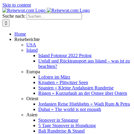
Skip to content
Suche nach:
Home
Reiseberichte
USA
Island
Island Fototour 2022 Prolog
Unfall und Rücktransport aus Island – was ist zu
beachten?
Europa
Lofoten im März
Kroatien » Plitwitzer Seen
Spanien » Kleine Andalusien Rundreise
Rügen » Kurzurlaub an der Ostsee über Ostern
Orient
Jordanien Reise Highlights » Wadi Rum & Petra
Dubai » The world is not enough
Asien
Stopover in Singapur
5 Tage Stopover in Hongkong
Bali Rundreise & Strand