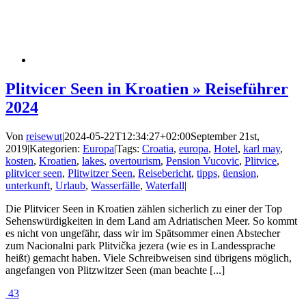
Plitvicer Seen in Kroatien » Reiseführer
2024
Von
reisewut
|
2024-05-22T12:34:27+02:00
September 21st,
2019
|
Kategorien:
Europa
|
Tags:
Croatia
,
europa
,
Hotel
,
karl may
,
kosten
,
Kroatien
,
lakes
,
overtourism
,
Pension Vucovic
,
Plitvice
,
plitvicer seen
,
Plitwitzer Seen
,
Reisebericht
,
tipps
,
üension
,
unterkunft
,
Urlaub
,
Wasserfälle
,
Waterfall
|
Die Plitvicer Seen in Kroatien zählen sicherlich zu einer der Top
Sehenswürdigkeiten in dem Land am Adriatischen Meer. So kommt
es nicht von ungefähr, dass wir im Spätsommer einen Abstecher
zum Nacionalni park Plitvička jezera (wie es in Landessprache
heißt) gemacht haben. Viele Schreibweisen sind übrigens möglich,
angefangen von Plitzwitzer Seen (man beachte [...]
43