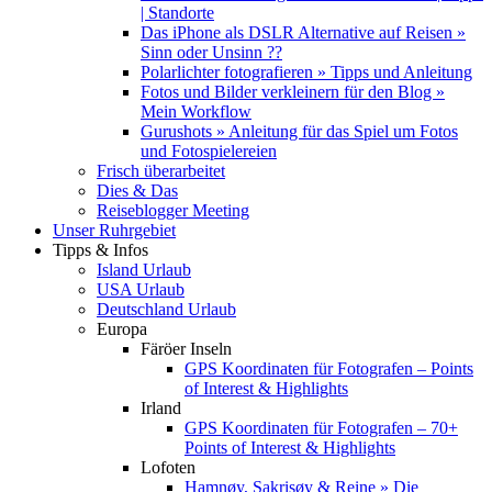
| Standorte
Das iPhone als DSLR Alternative auf Reisen »
Sinn oder Unsinn ??
Polarlichter fotografieren » Tipps und Anleitung
Fotos und Bilder verkleinern für den Blog »
Mein Workflow
Gurushots » Anleitung für das Spiel um Fotos
und Fotospielereien
Frisch überarbeitet
Dies & Das
Reiseblogger Meeting
Unser Ruhrgebiet
Tipps & Infos
Island Urlaub
USA Urlaub
Deutschland Urlaub
Europa
Färöer Inseln
GPS Koordinaten für Fotografen – Points
of Interest & Highlights
Irland
GPS Koordinaten für Fotografen – 70+
Points of Interest & Highlights
Lofoten
Hamnøy, Sakrisøy & Reine » Die