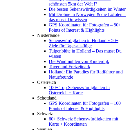
schönsten 5km der Welt !?
Die besten Sehenswürdigkeiten im Winter
Mit Drohne in Norwegen & die Lofoten –
das musst Du wissen
GPS Koordinaten für Fotografen – 50+
Points of Interest & Highlights
Niederlande
Sehenswürdigkeiten in Holland » 50+
Ziele für Tagesausflüge
Tulpenblüte in Holland – Das musst Du
wissen
Die Windmühlen von Kinderdijk
Toverland Freizeitpark
Holland: Ein Paradies für Radfahrer und
Naturfreunde
Österreich
100+ Top Sehenswürdigkeiten in
Österreich + Karte
Schottland
GPS Koordinaten für Fotografen – 100
Points of Interest & Highlights
Schweiz
60+ Schweiz Sehenswürdigkeiten mit
Karte + Koordinaten
Spanien