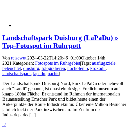
Landschaftspark Duisburg (LaPaDu) »
Top-Fotospot im Ruhrpott
Von
reisewut
|
2024-03-22T14:20:46+01:00
Oktober 14th,
2021
|
Kategorien:
Fotospots im Ruhrgebiet
|
Tags:
ausflugsziele
,
beleuchtet
,
duisburg
,
fotografieren
,
hochofen 5
,
krokodil
,
landschaftspark
,
lapadu
,
nachts
|
Der Landschaftspark Duisburg-Nord, kurz LaPaDu oder liebevoll
auch "Landi" genannt, ist quasi ein riesiges Freilichtmuseum auf
knapp 180ha Fläche. Er entstand im Rahmen der internationalen
Bauausstellung Emscher Park und bildet heute einen der
Ankerpunkte der Route Industriekultur. Über eine Million Besucher
jährlich lockt der Park inzwischen an. Im Zentrum des
Industrieparks [...]
2