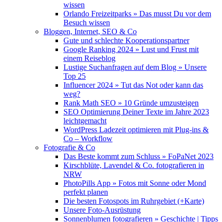
wissen
Orlando Freizeitparks » Das musst Du vor dem
Besuch wissen
Bloggen, Internet, SEO & Co
Gute und schlechte Kooperationspartner
Google Ranking 2024 » Lust und Frust mit
einem Reiseblog
Lustige Suchanfragen auf dem Blog » Unsere
Top 25
Influencer 2024 » Tut das Not oder kann das
weg?
Rank Math SEO » 10 Gründe umzusteigen
SEO Optimierung Deiner Texte im Jahre 2023
leichtgemacht
WordPress Ladezeit optimieren mit Plug-ins &
Co – Workflow
Fotografie & Co
Das Beste kommt zum Schluss » FoPaNet 2023
Kirschblüte, Lavendel & Co. fotografieren in
NRW
PhotoPills App » Fotos mit Sonne oder Mond
perfekt planen
Die besten Fotospots im Ruhrgebiet (+Karte)
Unsere Foto-Ausrüstung
Sonnenblumen fotografieren » Geschichte | Tipps