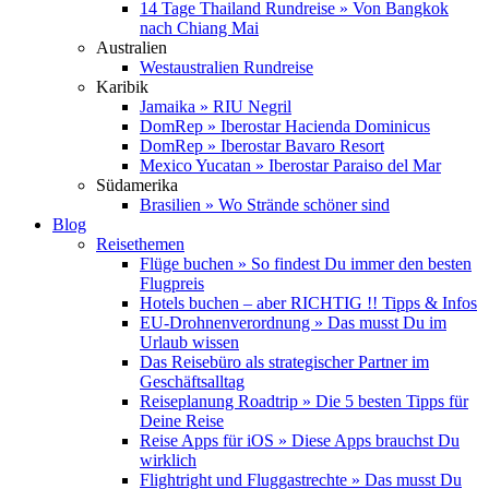
14 Tage Thailand Rundreise » Von Bangkok
nach Chiang Mai
Australien
Westaustralien Rundreise
Karibik
Jamaika » RIU Negril
DomRep » Iberostar Hacienda Dominicus
DomRep » Iberostar Bavaro Resort
Mexico Yucatan » Iberostar Paraiso del Mar
Südamerika
Brasilien » Wo Strände schöner sind
Blog
Reisethemen
Flüge buchen » So findest Du immer den besten
Flugpreis
Hotels buchen – aber RICHTIG !! Tipps & Infos
EU-Drohnenverordnung » Das musst Du im
Urlaub wissen
Das Reisebüro als strategischer Partner im
Geschäftsalltag
Reiseplanung Roadtrip » Die 5 besten Tipps für
Deine Reise
Reise Apps für iOS » Diese Apps brauchst Du
wirklich
Flightright und Fluggastrechte » Das musst Du