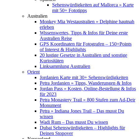
Sehenswürdigkeiten auf Mallorca » Karte
mit 50+ Fototipps
Australien
Monkey Mia Westaustralien » Delphine hautnah
erleben
Wissenswertes, Tipps & Infos für Deine erste
Australien Reise
GPS Koordinaten für Fotografen – 150+Points
of Interest & Highlights
20 lustige Gesetze in Australien und sonstige
Kuriositäten
Linksammlung Australien
Orient
Jordanien Karte mit 30+ Sehenswürdigkeiten
Petra Jordanien » Tipps, Wanderungen & Infos
Jordan Pass » Kosten, Online-Bestellung & Infos
für 2023
Petra Monastery Trail » 800 Stufen zum Ad-Deir
Monument
Petra » Indiana Jones Trail – Das musst Du
wissen
Wadi Rum – Das musst Du wissen
Dubai Sehenswürdigkeiten – Highlights für
Deinen Stopover
Neuseeland