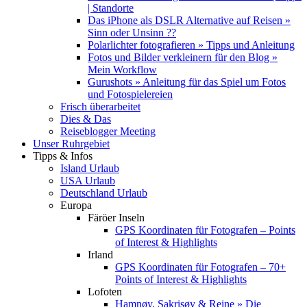
| Standorte
Das iPhone als DSLR Alternative auf Reisen »
Sinn oder Unsinn ??
Polarlichter fotografieren » Tipps und Anleitung
Fotos und Bilder verkleinern für den Blog »
Mein Workflow
Gurushots » Anleitung für das Spiel um Fotos
und Fotospielereien
Frisch überarbeitet
Dies & Das
Reiseblogger Meeting
Unser Ruhrgebiet
Tipps & Infos
Island Urlaub
USA Urlaub
Deutschland Urlaub
Europa
Färöer Inseln
GPS Koordinaten für Fotografen – Points
of Interest & Highlights
Irland
GPS Koordinaten für Fotografen – 70+
Points of Interest & Highlights
Lofoten
Hamnøy, Sakrisøy & Reine » Die