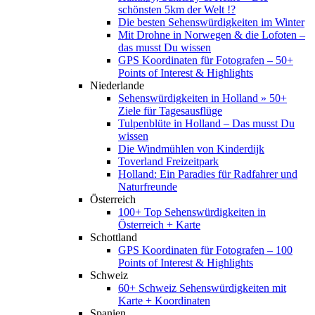
schönsten 5km der Welt !?
Die besten Sehenswürdigkeiten im Winter
Mit Drohne in Norwegen & die Lofoten –
das musst Du wissen
GPS Koordinaten für Fotografen – 50+
Points of Interest & Highlights
Niederlande
Sehenswürdigkeiten in Holland » 50+
Ziele für Tagesausflüge
Tulpenblüte in Holland – Das musst Du
wissen
Die Windmühlen von Kinderdijk
Toverland Freizeitpark
Holland: Ein Paradies für Radfahrer und
Naturfreunde
Österreich
100+ Top Sehenswürdigkeiten in
Österreich + Karte
Schottland
GPS Koordinaten für Fotografen – 100
Points of Interest & Highlights
Schweiz
60+ Schweiz Sehenswürdigkeiten mit
Karte + Koordinaten
Spanien