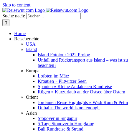
Skip to content
Suche nach:
Home
Reiseberichte
USA
Island
Island Fototour 2022 Prolog
Unfall und Rücktransport aus Island – was ist zu
beachten?
Europa
Lofoten im März
Kroatien » Plitwitzer Seen
Spanien » Kleine Andalusien Rundreise
Rügen » Kurzurlaub an der Ostsee über Ostern
Orient
Jordanien Reise Highlights » Wadi Rum & Petra
Dubai » The world is not enough
Asien
Stopover in Singapur
5 Tage Stopover in Hongkong
Bali Rundreise & Strand