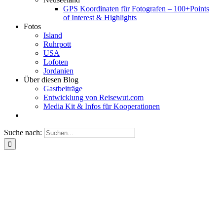
GPS Koordinaten für Fotografen – 100+Points
of Interest & Highlights
Fotos
Island
Ruhrpott
USA
Lofoten
Jordanien
Über diesen Blog
Gastbeiträge
Entwicklung von Reisewut.com
Media Kit & Infos für Kooperationen
Suche nach: