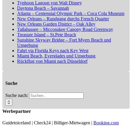
Typhoon Lagoon von Walt Disney
Daytona Beach – Savannah
Atlanta – Centennial Olympic Park – Coca Cola Museum
New Orleans – Rundgang durchs French Quarter
New Orleans Garden District – Oak Alley
Tallahassee – Miccosukee Canopy Road Greenway
Treasure Island – St.Pete Beach
Sunshine Skyway Bridge – Fort Myers Beach und
Umgebung
Fahrt via Florida Keys nach Key West
Miami Beach, Everglades und Umgebung
Rückflug von Miami nach Düsseldorf
Suche
Suche nach:
Werbepartner
Guidetoiceland | Check24 | Billiger-Mietwagen |
Booking.com