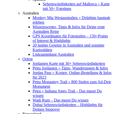
Sehenswürdigkeiten auf Mallorca » Karte
mit 50+ Fototipps
Australien
Monkey Mia Westaustralien » Delphine hautnah
erleben
Wissenswertes, Tipps & Infos für Deine erste
Australien Reise
GPS Koordinaten für Fotografen – 150+Points
of Interest & Highlights
20 lustige Gesetze in Australien und sonstige
Kuriositäten
Linksammlung Australien
Orient
Jordanien Karte mit 30+ Sehenswürdigkeiten
Petra Jordanien » Tipps, Wanderungen & Infos
Jordan Pass » Kosten, Online-Bestellung & Infos
für 2023
Petra Monastery Trail » 800 Stufen zum Ad-Deir
Monument
Petra » Indiana Jones Trail – Das musst Du
wissen
Wadi Rum – Das musst Du wissen
Dubai Sehenswürdigkeiten – Highlights für
Deinen Stopover
Neuseeland