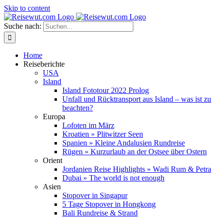
Skip to content
Suche nach:
Home
Reiseberichte
USA
Island
Island Fototour 2022 Prolog
Unfall und Rücktransport aus Island – was ist zu
beachten?
Europa
Lofoten im März
Kroatien » Plitwitzer Seen
Spanien » Kleine Andalusien Rundreise
Rügen » Kurzurlaub an der Ostsee über Ostern
Orient
Jordanien Reise Highlights » Wadi Rum & Petra
Dubai » The world is not enough
Asien
Stopover in Singapur
5 Tage Stopover in Hongkong
Bali Rundreise & Strand