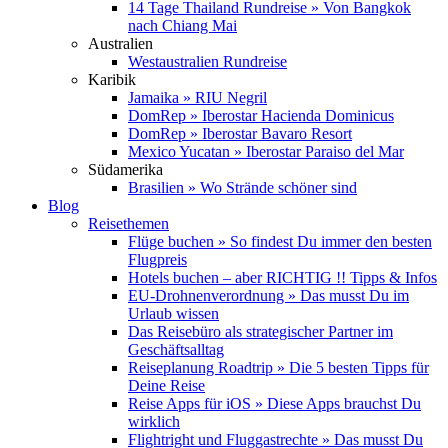
14 Tage Thailand Rundreise » Von Bangkok
nach Chiang Mai
Australien
Westaustralien Rundreise
Karibik
Jamaika » RIU Negril
DomRep » Iberostar Hacienda Dominicus
DomRep » Iberostar Bavaro Resort
Mexico Yucatan » Iberostar Paraiso del Mar
Südamerika
Brasilien » Wo Strände schöner sind
Blog
Reisethemen
Flüge buchen » So findest Du immer den besten
Flugpreis
Hotels buchen – aber RICHTIG !! Tipps & Infos
EU-Drohnenverordnung » Das musst Du im
Urlaub wissen
Das Reisebüro als strategischer Partner im
Geschäftsalltag
Reiseplanung Roadtrip » Die 5 besten Tipps für
Deine Reise
Reise Apps für iOS » Diese Apps brauchst Du
wirklich
Flightright und Fluggastrechte » Das musst Du