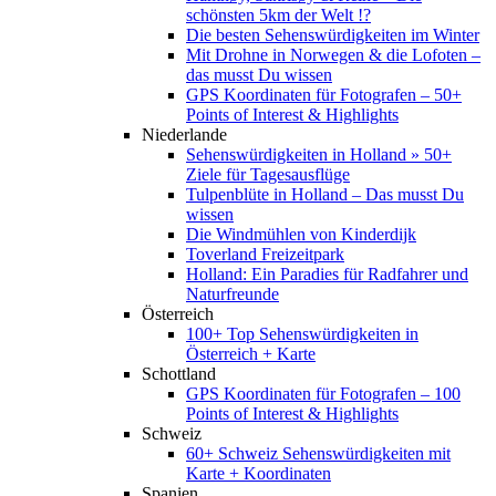
schönsten 5km der Welt !?
Die besten Sehenswürdigkeiten im Winter
Mit Drohne in Norwegen & die Lofoten –
das musst Du wissen
GPS Koordinaten für Fotografen – 50+
Points of Interest & Highlights
Niederlande
Sehenswürdigkeiten in Holland » 50+
Ziele für Tagesausflüge
Tulpenblüte in Holland – Das musst Du
wissen
Die Windmühlen von Kinderdijk
Toverland Freizeitpark
Holland: Ein Paradies für Radfahrer und
Naturfreunde
Österreich
100+ Top Sehenswürdigkeiten in
Österreich + Karte
Schottland
GPS Koordinaten für Fotografen – 100
Points of Interest & Highlights
Schweiz
60+ Schweiz Sehenswürdigkeiten mit
Karte + Koordinaten
Spanien