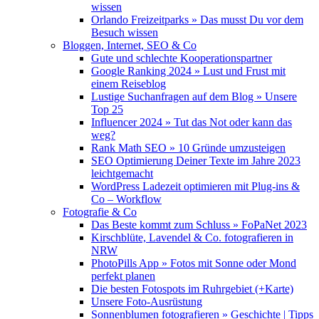
wissen
Orlando Freizeitparks » Das musst Du vor dem
Besuch wissen
Bloggen, Internet, SEO & Co
Gute und schlechte Kooperationspartner
Google Ranking 2024 » Lust und Frust mit
einem Reiseblog
Lustige Suchanfragen auf dem Blog » Unsere
Top 25
Influencer 2024 » Tut das Not oder kann das
weg?
Rank Math SEO » 10 Gründe umzusteigen
SEO Optimierung Deiner Texte im Jahre 2023
leichtgemacht
WordPress Ladezeit optimieren mit Plug-ins &
Co – Workflow
Fotografie & Co
Das Beste kommt zum Schluss » FoPaNet 2023
Kirschblüte, Lavendel & Co. fotografieren in
NRW
PhotoPills App » Fotos mit Sonne oder Mond
perfekt planen
Die besten Fotospots im Ruhrgebiet (+Karte)
Unsere Foto-Ausrüstung
Sonnenblumen fotografieren » Geschichte | Tipps