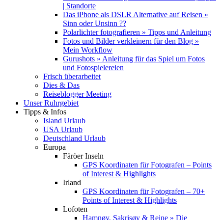
| Standorte
Das iPhone als DSLR Alternative auf Reisen »
Sinn oder Unsinn ??
Polarlichter fotografieren » Tipps und Anleitung
Fotos und Bilder verkleinern für den Blog »
Mein Workflow
Gurushots » Anleitung für das Spiel um Fotos
und Fotospielereien
Frisch überarbeitet
Dies & Das
Reiseblogger Meeting
Unser Ruhrgebiet
Tipps & Infos
Island Urlaub
USA Urlaub
Deutschland Urlaub
Europa
Färöer Inseln
GPS Koordinaten für Fotografen – Points
of Interest & Highlights
Irland
GPS Koordinaten für Fotografen – 70+
Points of Interest & Highlights
Lofoten
Hamnøy, Sakrisøy & Reine » Die