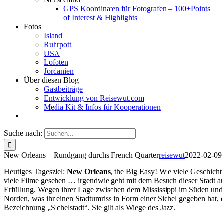
GPS Koordinaten für Fotografen – 100+Points
of Interest & Highlights
Fotos
Island
Ruhrpott
USA
Lofoten
Jordanien
Über diesen Blog
Gastbeiträge
Entwicklung von Reisewut.com
Media Kit & Infos für Kooperationen
Suche nach:
New Orleans – Rundgang durchs French Quarter
reisewut
2022-02-09
Heutiges Tagesziel:
New Orleans
, the Big Easy! Wie viele Geschich
viele Filme gesehen … irgendwie geht mit dem Besuch dieser Stadt a
Erfüllung. Wegen ihrer Lage zwischen dem Mississippi im Süden und
Norden, was ihr einen Stadtumriss in Form einer Sichel gegeben hat, 
Bezeichnung „Sichelstadt“. Sie gilt als Wiege des Jazz.