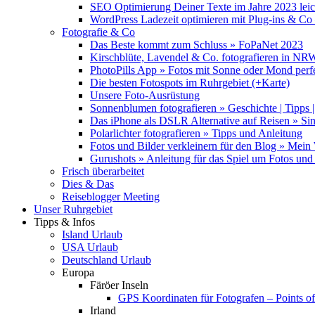
SEO Optimierung Deiner Texte im Jahre 2023 lei
WordPress Ladezeit optimieren mit Plug-ins & C
Fotografie & Co
Das Beste kommt zum Schluss » FoPaNet 2023
Kirschblüte, Lavendel & Co. fotografieren in NR
PhotoPills App » Fotos mit Sonne oder Mond perf
Die besten Fotospots im Ruhrgebiet (+Karte)
Unsere Foto-Ausrüstung
Sonnenblumen fotografieren » Geschichte | Tipps |
Das iPhone als DSLR Alternative auf Reisen » Si
Polarlichter fotografieren » Tipps und Anleitung
Fotos und Bilder verkleinern für den Blog » Mei
Gurushots » Anleitung für das Spiel um Fotos und 
Frisch überarbeitet
Dies & Das
Reiseblogger Meeting
Unser Ruhrgebiet
Tipps & Infos
Island Urlaub
USA Urlaub
Deutschland Urlaub
Europa
Färöer Inseln
GPS Koordinaten für Fotografen – Points of 
Irland