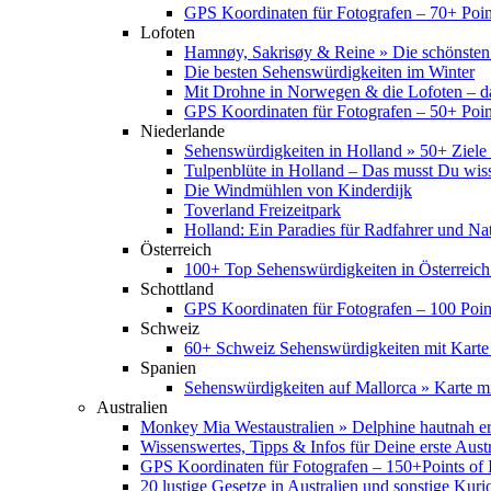
GPS Koordinaten für Fotografen – 70+ Point
Lofoten
Hamnøy, Sakrisøy & Reine » Die schönsten
Die besten Sehenswürdigkeiten im Winter
Mit Drohne in Norwegen & die Lofoten – d
GPS Koordinaten für Fotografen – 50+ Point
Niederlande
Sehenswürdigkeiten in Holland » 50+ Ziele 
Tulpenblüte in Holland – Das musst Du wis
Die Windmühlen von Kinderdijk
Toverland Freizeitpark
Holland: Ein Paradies für Radfahrer und Na
Österreich
100+ Top Sehenswürdigkeiten in Österreich
Schottland
GPS Koordinaten für Fotografen – 100 Point
Schweiz
60+ Schweiz Sehenswürdigkeiten mit Karte
Spanien
Sehenswürdigkeiten auf Mallorca » Karte mi
Australien
Monkey Mia Westaustralien » Delphine hautnah e
Wissenswertes, Tipps & Infos für Deine erste Aust
GPS Koordinaten für Fotografen – 150+Points of I
20 lustige Gesetze in Australien und sonstige Kurio