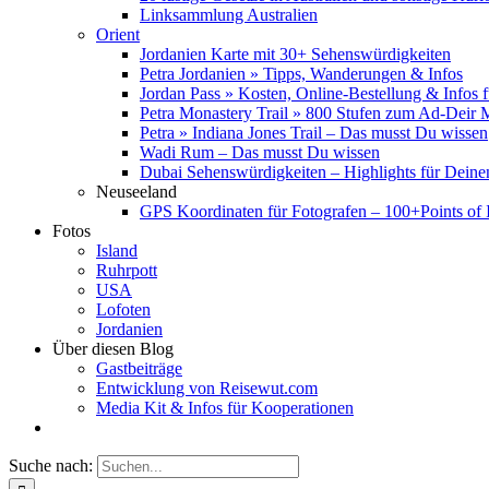
Linksammlung Australien
Orient
Jordanien Karte mit 30+ Sehenswürdigkeiten
Petra Jordanien » Tipps, Wanderungen & Infos
Jordan Pass » Kosten, Online-Bestellung & Infos 
Petra Monastery Trail » 800 Stufen zum Ad-Deir
Petra » Indiana Jones Trail – Das musst Du wissen
Wadi Rum – Das musst Du wissen
Dubai Sehenswürdigkeiten – Highlights für Deine
Neuseeland
GPS Koordinaten für Fotografen – 100+Points of I
Fotos
Island
Ruhrpott
USA
Lofoten
Jordanien
Über diesen Blog
Gastbeiträge
Entwicklung von Reisewut.com
Media Kit & Infos für Kooperationen
Suche nach: