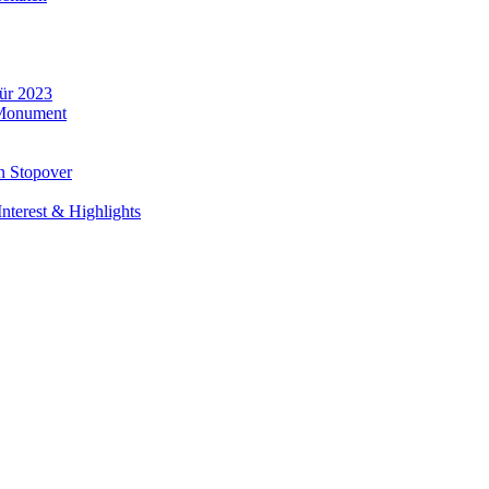
für 2023
 Monument
n Stopover
nterest & Highlights