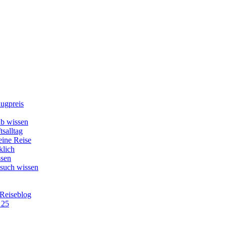
lugpreis
b wissen
tsalltag
eine Reise
klich
ssen
esuch wissen
 Reiseblog
 25