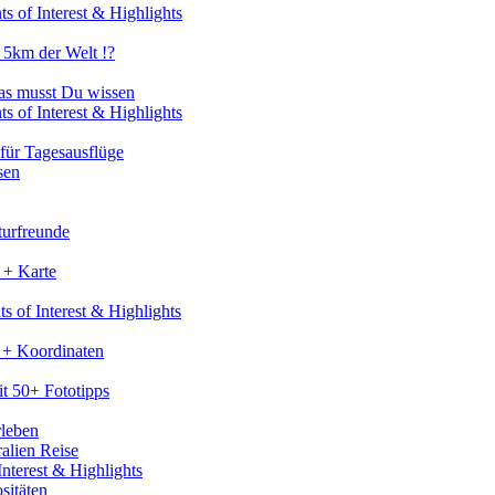
s of Interest & Highlights
 5km der Welt !?
as musst Du wissen
s of Interest & Highlights
für Tagesausflüge
sen
turfreunde
 + Karte
s of Interest & Highlights
 + Koordinaten
t 50+ Fototipps
rleben
ralien Reise
nterest & Highlights
sitäten