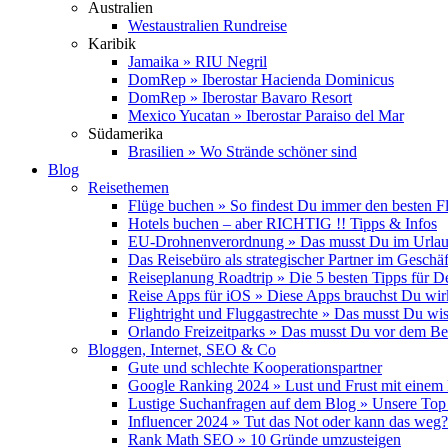
Australien
Westaustralien Rundreise
Karibik
Jamaika » RIU Negril
DomRep » Iberostar Hacienda Dominicus
DomRep » Iberostar Bavaro Resort
Mexico Yucatan » Iberostar Paraiso del Mar
Südamerika
Brasilien » Wo Strände schöner sind
Blog
Reisethemen
Flüge buchen » So findest Du immer den besten F
Hotels buchen – aber RICHTIG !! Tipps & Infos
EU-Drohnenverordnung » Das musst Du im Urlau
Das Reisebüro als strategischer Partner im Geschäf
Reiseplanung Roadtrip » Die 5 besten Tipps für D
Reise Apps für iOS » Diese Apps brauchst Du wir
Flightright und Fluggastrechte » Das musst Du wi
Orlando Freizeitparks » Das musst Du vor dem B
Bloggen, Internet, SEO & Co
Gute und schlechte Kooperationspartner
Google Ranking 2024 » Lust und Frust mit einem
Lustige Suchanfragen auf dem Blog » Unsere Top
Influencer 2024 » Tut das Not oder kann das weg?
Rank Math SEO » 10 Gründe umzusteigen