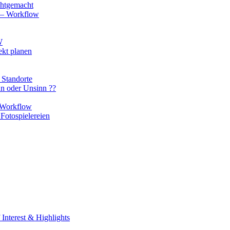
chtgemacht
o – Workflow
W
ekt planen
 Standorte
nn oder Unsinn ??
n Workflow
Fotospielereien
Interest & Highlights