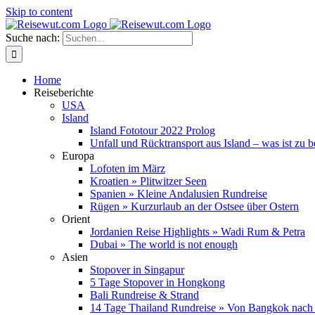
Skip to content
Suche nach:
Home
Reiseberichte
USA
Island
Island Fototour 2022 Prolog
Unfall und Rücktransport aus Island – was ist zu 
Europa
Lofoten im März
Kroatien » Plitwitzer Seen
Spanien » Kleine Andalusien Rundreise
Rügen » Kurzurlaub an der Ostsee über Ostern
Orient
Jordanien Reise Highlights » Wadi Rum & Petra
Dubai » The world is not enough
Asien
Stopover in Singapur
5 Tage Stopover in Hongkong
Bali Rundreise & Strand
14 Tage Thailand Rundreise » Von Bangkok nach