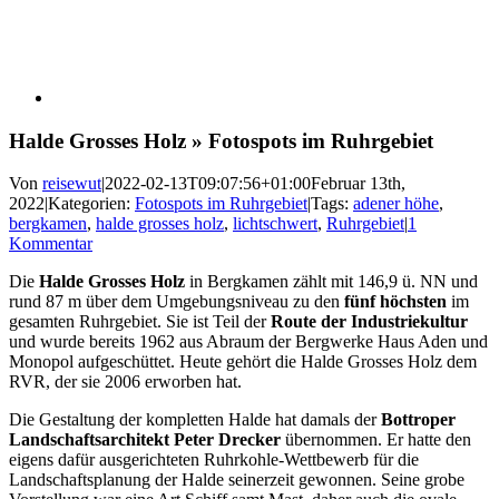
Halde Grosses Holz » Fotospots im Ruhrgebiet
Von
reisewut
|
2022-02-13T09:07:56+01:00
Februar 13th,
2022
|
Kategorien:
Fotospots im Ruhrgebiet
|
Tags:
adener höhe
,
bergkamen
,
halde grosses holz
,
lichtschwert
,
Ruhrgebiet
|
1
Kommentar
Die
Halde Grosses Holz
in Bergkamen zählt mit 146,9 ü. NN und
rund 87 m über dem Umgebungsniveau zu den
fünf höchsten
im
gesamten Ruhrgebiet. Sie ist Teil der
Route der Industriekultur
und wurde bereits 1962 aus Abraum der Bergwerke Haus Aden und
Monopol aufgeschüttet. Heute gehört die Halde Grosses Holz dem
RVR, der sie 2006 erworben hat.
Die Gestaltung der kompletten Halde hat damals der
Bottroper
Landschaftsarchitekt Peter Drecker
übernommen. Er hatte den
eigens dafür ausgerichteten Ruhrkohle-Wettbewerb für die
Landschaftsplanung der Halde seinerzeit gewonnen. Seine grobe