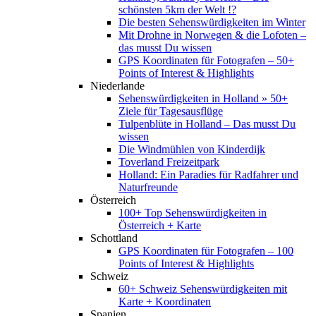
schönsten 5km der Welt !?
Die besten Sehenswürdigkeiten im Winter
Mit Drohne in Norwegen & die Lofoten –
das musst Du wissen
GPS Koordinaten für Fotografen – 50+
Points of Interest & Highlights
Niederlande
Sehenswürdigkeiten in Holland » 50+
Ziele für Tagesausflüge
Tulpenblüte in Holland – Das musst Du
wissen
Die Windmühlen von Kinderdijk
Toverland Freizeitpark
Holland: Ein Paradies für Radfahrer und
Naturfreunde
Österreich
100+ Top Sehenswürdigkeiten in
Österreich + Karte
Schottland
GPS Koordinaten für Fotografen – 100
Points of Interest & Highlights
Schweiz
60+ Schweiz Sehenswürdigkeiten mit
Karte + Koordinaten
Spanien