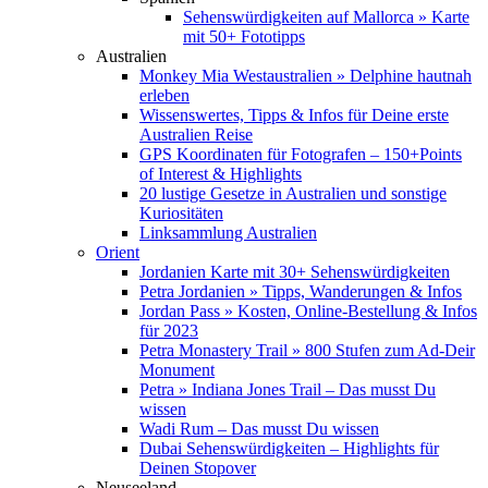
Sehenswürdigkeiten auf Mallorca » Karte
mit 50+ Fototipps
Australien
Monkey Mia Westaustralien » Delphine hautnah
erleben
Wissenswertes, Tipps & Infos für Deine erste
Australien Reise
GPS Koordinaten für Fotografen – 150+Points
of Interest & Highlights
20 lustige Gesetze in Australien und sonstige
Kuriositäten
Linksammlung Australien
Orient
Jordanien Karte mit 30+ Sehenswürdigkeiten
Petra Jordanien » Tipps, Wanderungen & Infos
Jordan Pass » Kosten, Online-Bestellung & Infos
für 2023
Petra Monastery Trail » 800 Stufen zum Ad-Deir
Monument
Petra » Indiana Jones Trail – Das musst Du
wissen
Wadi Rum – Das musst Du wissen
Dubai Sehenswürdigkeiten – Highlights für
Deinen Stopover
Neuseeland