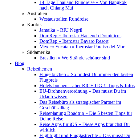
14 Tage Thailand Rundreise » Von Bangkok
nach Chiang Mai
Australien
Westaustralien Rundreise
Karibik
Jamaika » RIU Negril
DomRep » Iberostar Hacienda Dominicus
DomRep » Iberostar Bavaro Resort
Mexico Yucatan » Iberostar Paraiso del Mar
Südamerika
Brasilien » Wo Strände schöner sind
Blog
Reisethemen
Flüge buchen » So findest Du immer den besten
Flugpreis
Hotels buchen – aber RICHTIG !! Tipps & Infos
EU-Drohnenverordnung » Das musst Du im
Urlaub wissen
Das Reisebüro als strategischer Partner im
Geschäftsalltag
Reiseplanung Roadtrip » Die 5 besten Tipps für
Deine Reise
Reise Apps für iOS » Diese Apps brauchst Du
wirklich
Flightright und Fluggastrechte » Das musst Du