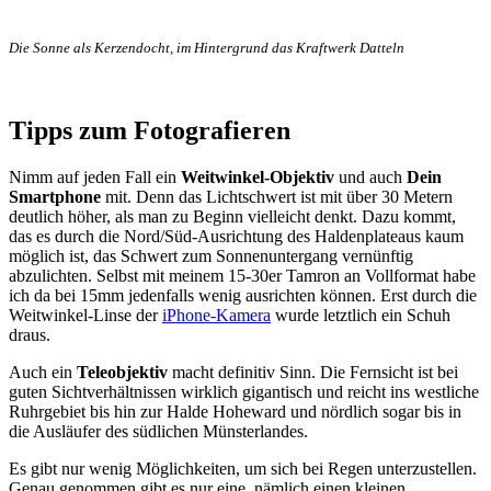
Die Sonne als Kerzendocht, im Hintergrund das Kraftwerk Datteln
Tipps zum Fotografieren
Nimm auf jeden Fall ein
Weitwinkel-Objektiv
und auch
Dein
Smartphone
mit. Denn das Lichtschwert ist mit über 30 Metern
deutlich höher, als man zu Beginn vielleicht denkt. Dazu kommt,
das es durch die Nord/Süd-Ausrichtung des Haldenplateaus kaum
möglich ist, das Schwert zum Sonnenuntergang vernünftig
abzulichten. Selbst mit meinem 15-30er Tamron an Vollformat habe
ich da bei 15mm jedenfalls wenig ausrichten können. Erst durch die
Weitwinkel-Linse der
iPhone-Kamera
wurde letztlich ein Schuh
draus.
Auch ein
Teleobjektiv
macht definitiv Sinn. Die Fernsicht ist bei
guten Sichtverhältnissen wirklich gigantisch und reicht ins westliche
Ruhrgebiet bis hin zur Halde Hoheward und nördlich sogar bis in
die Ausläufer des südlichen Münsterlandes.
Es gibt nur wenig Möglichkeiten, um sich bei Regen unterzustellen.
Genau genommen gibt es nur eine, nämlich einen kleinen