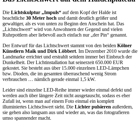
Die
Lichtskulptur „Impuls“
auf dem Kopf der Halde ist
beachtliche
30 Meter hoch
und damit deutlich größer und
gewaltiger, als es von unten zu Beginn den Anschein hat. Das
„Lichtschwert“ wird von Anwohnern der Gegend und vielen
Ruhrpottlern aber liebevoll auch einfach nur „der Pin“ genannt.
Der Entwurf für das Lichtschwert stammt von den beiden
Kölner
Künstlern Maik und Dirk Löbbert
. Im Dezember 2010 wurde die
Landmarke errichtet und erstrahlt seitdem immer bei Einbruch der
Dunkelheit. Der Lichtinstallation hat seinerzeit 650.000 EUR
gekostet. Sie besteht aus über 15.000 einzelnen LED-Lämpchen
bzw. Dioden, die im gesamten überraschend wenig Strom
verbrauchen … nämlich gerade einmal 1,5 kW.
Leider sind einzelne LED-Reihe immer wieder einmal defekt und
werden auch über längere Zeit nicht ausgetauscht, sodass es eher
Zufall ist, wenn man auf einem Foto einmal ein komplett
illuminiertes Lichtschwert sieht. Die
Lichter pulsieren
außerdem,
sie gehen also langsam aus und wieder an, was das fotografieren
umso spannender macht.