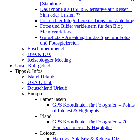
| Standorte
Das iPhone als DSLR Alternative auf Reisen »
Sinn oder Unsinn ??
Polarlichter fotografieren » Tipps und Anleitung
Fotos und Bilder verkleinern für den Blog »
Mein Workflow
Gurushots » Anleitung für das Spiel um Fotos
und Fotospielereien
Frisch überarbeitet
Dies & Das
Reiseblogger Meeting
Unser Ruhrgebiet
Tipps & Infos
Island Urlaub
USA Urlaub
Deutschland Urlaub
Europa
Färöer Inseln
GPS Koordinaten für Fotografen – Points
of Interest & Highlights
Irland
GPS Koordinaten für Fotografen – 70+
Points of Interest & Highlights
Lofoten
Hamnøy, Sakrisøy & Reine » Die