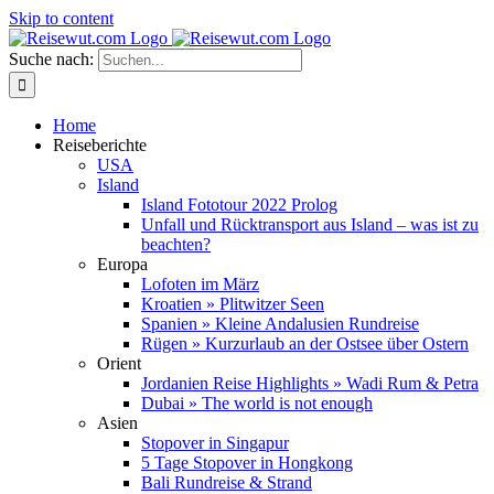
Skip to content
Suche nach:
Home
Reiseberichte
USA
Island
Island Fototour 2022 Prolog
Unfall und Rücktransport aus Island – was ist zu
beachten?
Europa
Lofoten im März
Kroatien » Plitwitzer Seen
Spanien » Kleine Andalusien Rundreise
Rügen » Kurzurlaub an der Ostsee über Ostern
Orient
Jordanien Reise Highlights » Wadi Rum & Petra
Dubai » The world is not enough
Asien
Stopover in Singapur
5 Tage Stopover in Hongkong
Bali Rundreise & Strand