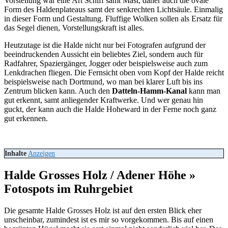
Vorstellung war eine Art Schiff samt Mast, daher auch die ovale
Form des Haldenplateaus samt der senkrechten Lichtsäule. Einmalig
in dieser Form und Gestaltung. Fluffige Wolken sollen als Ersatz für
das Segel dienen, Vorstellungskraft ist alles.
Heutzutage ist die Halde nicht nur bei Fotografen aufgrund der
beeindruckenden Aussicht ein beliebtes Ziel, sondern auch für
Radfahrer, Spaziergänger, Jogger oder beispielsweise auch zum
Lenkdrachen fliegen. Die Fernsicht oben vom Kopf der Halde reicht
beispielsweise nach Dortmund, wo man bei klarer Luft bis ins
Zentrum blicken kann. Auch den
Datteln-Hamm-Kanal
kann man
gut erkennt, samt anliegender Kraftwerke. Und wer genau hin
guckt, der kann auch die Halde Hoheward in der Ferne noch ganz
gut erkennen.
Inhalte
Anzeigen
Halde Grosses Holz / Adener Höhe »
Fotospots im Ruhrgebiet
Die gesamte Halde Grosses Holz ist auf den ersten Blick eher
unscheinbar, zumindest ist es mir so vorgekommen. Bis auf einen