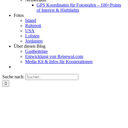
GPS Koordinaten für Fotografen – 100+Points
of Interest & Highlights
Fotos
Island
Ruhrpott
USA
Lofoten
Jordanien
Über diesen Blog
Gastbeiträge
Entwicklung von Reisewut.com
Media Kit & Infos für Kooperationen
Suche nach: