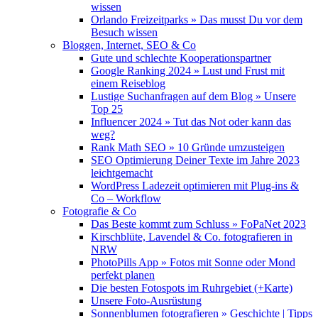
wissen
Orlando Freizeitparks » Das musst Du vor dem
Besuch wissen
Bloggen, Internet, SEO & Co
Gute und schlechte Kooperationspartner
Google Ranking 2024 » Lust und Frust mit
einem Reiseblog
Lustige Suchanfragen auf dem Blog » Unsere
Top 25
Influencer 2024 » Tut das Not oder kann das
weg?
Rank Math SEO » 10 Gründe umzusteigen
SEO Optimierung Deiner Texte im Jahre 2023
leichtgemacht
WordPress Ladezeit optimieren mit Plug-ins &
Co – Workflow
Fotografie & Co
Das Beste kommt zum Schluss » FoPaNet 2023
Kirschblüte, Lavendel & Co. fotografieren in
NRW
PhotoPills App » Fotos mit Sonne oder Mond
perfekt planen
Die besten Fotospots im Ruhrgebiet (+Karte)
Unsere Foto-Ausrüstung
Sonnenblumen fotografieren » Geschichte | Tipps