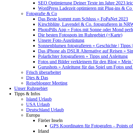
SEO Optimierung Deiner Texte im Jahre 2023 lei
WordPress Ladezeit optimieren mit Plug-ins & C
Fotografie & Co
Das Beste kommt zum Schluss » FoPaNet 2023
Kirschblüte, Lavendel & Co. fotografieren in NR
PhotoPills App » Fotos mit Sonne oder Mond perf
Die besten Fotospots im Ruhrgebiet (+Karte)
Unsere Foto-Ausrüstung
Sonnenblumen fotografieren » Geschichte | Tipps |
Das iPhone als DSLR Alternative auf Reisen » Si
Polarlichter fotografieren » Tipps und Anleitung
Fotos und Bilder verkleinern für den Blog » Mei
Gurushots » Anleitung für das Spiel um Fotos und 
Frisch überarbeitet
Dies & Das
Reiseblogger Meeting
Unser Ruhrgebiet
Tipps & Infos
Island Urlaub
USA Urlaub
Deutschland Urlaub
Europa
Färöer Inseln
GPS Koordinaten für Fotografen – Points of 
Irland