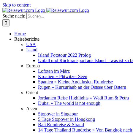
Skip to content
Suche nach:
Home
Reiseberichte
USA
Island
Island Fototour 2022 Prolog
Unfall und Rücktransport aus Island – was ist zu 
Europa
Lofoten im März
Kroatien » Plitwitzer Seen
Spanien » Kleine Andalusien Rundreise
Rügen » Kurzurlaub an der Ostsee über Ostern
Orient
Jordanien Reise Highlights » Wadi Rum & Petra
Dubai » The world is not enough
Asien
Stopover in Singapur
5 Tage Stopover in Hongkong
Bali Rundreise & Strand
14 Tage Thailand Rundreise » Von Bangkok nach