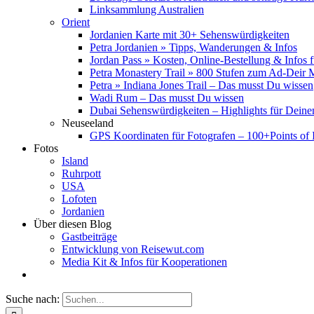
Linksammlung Australien
Orient
Jordanien Karte mit 30+ Sehenswürdigkeiten
Petra Jordanien » Tipps, Wanderungen & Infos
Jordan Pass » Kosten, Online-Bestellung & Infos 
Petra Monastery Trail » 800 Stufen zum Ad-Deir
Petra » Indiana Jones Trail – Das musst Du wissen
Wadi Rum – Das musst Du wissen
Dubai Sehenswürdigkeiten – Highlights für Deine
Neuseeland
GPS Koordinaten für Fotografen – 100+Points of I
Fotos
Island
Ruhrpott
USA
Lofoten
Jordanien
Über diesen Blog
Gastbeiträge
Entwicklung von Reisewut.com
Media Kit & Infos für Kooperationen
Suche nach: