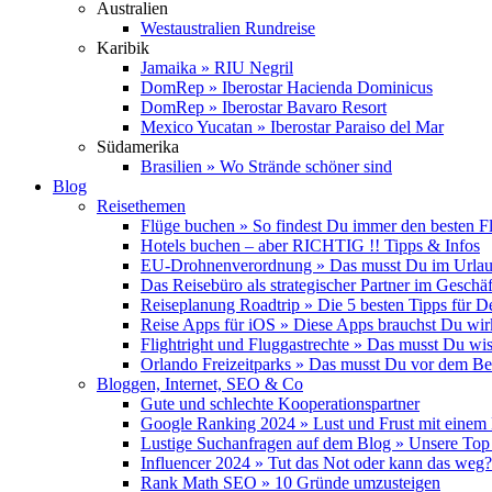
Australien
Westaustralien Rundreise
Karibik
Jamaika » RIU Negril
DomRep » Iberostar Hacienda Dominicus
DomRep » Iberostar Bavaro Resort
Mexico Yucatan » Iberostar Paraiso del Mar
Südamerika
Brasilien » Wo Strände schöner sind
Blog
Reisethemen
Flüge buchen » So findest Du immer den besten F
Hotels buchen – aber RICHTIG !! Tipps & Infos
EU-Drohnenverordnung » Das musst Du im Urlau
Das Reisebüro als strategischer Partner im Geschäf
Reiseplanung Roadtrip » Die 5 besten Tipps für D
Reise Apps für iOS » Diese Apps brauchst Du wir
Flightright und Fluggastrechte » Das musst Du wi
Orlando Freizeitparks » Das musst Du vor dem B
Bloggen, Internet, SEO & Co
Gute und schlechte Kooperationspartner
Google Ranking 2024 » Lust und Frust mit einem
Lustige Suchanfragen auf dem Blog » Unsere Top
Influencer 2024 » Tut das Not oder kann das weg?
Rank Math SEO » 10 Gründe umzusteigen