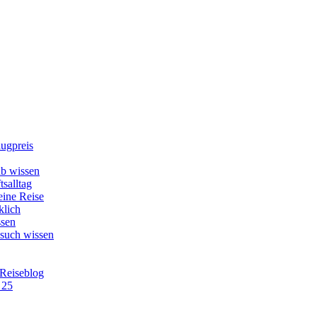
lugpreis
b wissen
tsalltag
eine Reise
klich
ssen
esuch wissen
 Reiseblog
 25