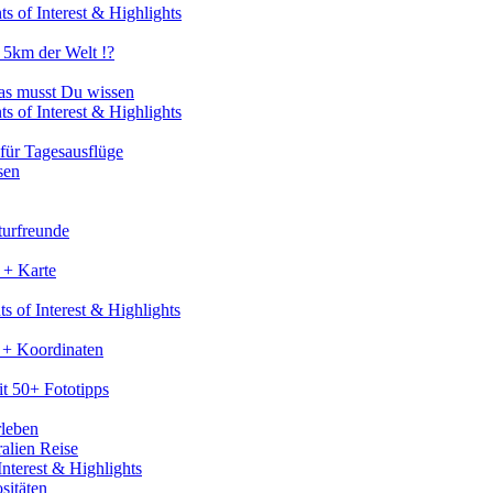
s of Interest & Highlights
 5km der Welt !?
as musst Du wissen
s of Interest & Highlights
für Tagesausflüge
sen
turfreunde
 + Karte
s of Interest & Highlights
 + Koordinaten
t 50+ Fototipps
rleben
ralien Reise
nterest & Highlights
sitäten