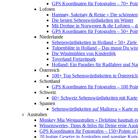
GPS Koordinaten für Fotografen – 70+ Point
Lofoten
Hamnøy, Sakrisøy & Reine » Die schönsten
Die besten Sehenswürdigkeiten im Winter
Mit Drohne in Norwegen & die Lofoten – d
GPS Koordinaten für Fotografen – 50+ Point
Niederlande
Sehenswürdigkeiten in Holland » 50+ Ziele 
Tulpenblüte in Holland – Das musst Du wis
Die Windmühlen von Kinderdijk
Toverland Freizeitpark
Holland: Ein Paradies für Radfahrer und Na
Österreich
100+ Top Sehenswürdigkeiten in Österreich
Schottland
GPS Koordinaten für Fotografen – 100 Point
Schweiz
60+ Schweiz Sehenswürdigkeiten mit Karte
Spanien
Sehenswürdigkeiten auf Mallorca » Karte mi
Australien
Monkey Mia Westaustralien » Delphine hautnah e
Wissenswertes, Tipps & Infos für Deine erste Aust
GPS Koordinaten für Fotografen – 150+Points of I
20 lustige Gesetze in Australien und sonstige Kurio