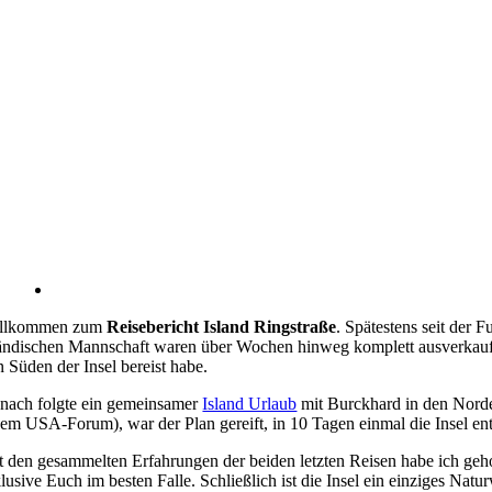
llkommen zum
Reisebericht Island Ringstraße
. Spätestens seit der 
ländischen Mannschaft waren über Wochen hinweg komplett ausverkauft! 
n Süden der Insel bereist habe.
nach folgte ein gemeinsamer
Island Urlaub
mit Burckhard in den Norde
nem USA-Forum), war der Plan gereift, in 10 Tagen einmal die Insel e
t den gesammelten Erfahrungen der beiden letzten Reisen habe ich gehof
klusive Euch im besten Falle. Schließlich ist die Insel ein einziges Natu