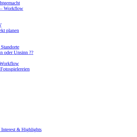
chtgemacht
o – Workflow
W
ekt planen
 Standorte
nn oder Unsinn ??
n Workflow
Fotospielereien
Interest & Highlights