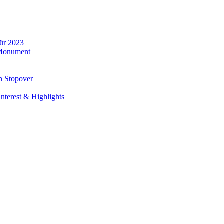
für 2023
 Monument
n Stopover
nterest & Highlights