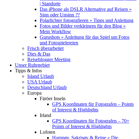
| Standorte
Das iPhone als DSLR Alternative auf Reisen »
Sinn oder Unsinn ??
Polarlichter fotografieren » Tipps und Anleitung
Fotos und Bilder verkleinern für den Blog »
Mein Workflow
Gurushots » Anleitung für das Spiel um Fotos
und Fotospielereien
Frisch überarbeitet
Dies & Das
Reiseblogger Meeting
Unser Ruhrgebiet
Tipps & Infos
Island Urlaub
USA Urlaub
Deutschland Urlaub
Europa
Färöer Inseln
GPS Koordinaten für Fotografen – Points
of Interest & Highlights
Irland
GPS Koordinaten für Fotografen – 70+
Points of Interest & Highlights
Lofoten
Hamnøy, Sakrisøy & Reine » Die