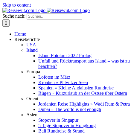
Skip to content
Suche nach:
Home
Reiseberichte
USA
Island
Island Fototour 2022 Prolog
Unfall und Rücktransport aus Island – was ist zu
beachten?
Europa
Lofoten im März
Kroatien » Plitwitzer Seen
Spanien » Kleine Andalusien Rundreise
Rügen » Kurzurlaub an der Ostsee über Ostern
Orient
Jordanien Reise Highlights » Wadi Rum & Petra
Dubai » The world is not enough
Asien
Stopover in Singapur
5 Tage Stopover in Hongkong
Bali Rundreise & Strand