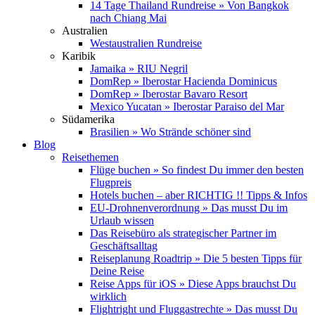
14 Tage Thailand Rundreise » Von Bangkok
nach Chiang Mai
Australien
Westaustralien Rundreise
Karibik
Jamaika » RIU Negril
DomRep » Iberostar Hacienda Dominicus
DomRep » Iberostar Bavaro Resort
Mexico Yucatan » Iberostar Paraiso del Mar
Südamerika
Brasilien » Wo Strände schöner sind
Blog
Reisethemen
Flüge buchen » So findest Du immer den besten
Flugpreis
Hotels buchen – aber RICHTIG !! Tipps & Infos
EU-Drohnenverordnung » Das musst Du im
Urlaub wissen
Das Reisebüro als strategischer Partner im
Geschäftsalltag
Reiseplanung Roadtrip » Die 5 besten Tipps für
Deine Reise
Reise Apps für iOS » Diese Apps brauchst Du
wirklich
Flightright und Fluggastrechte » Das musst Du