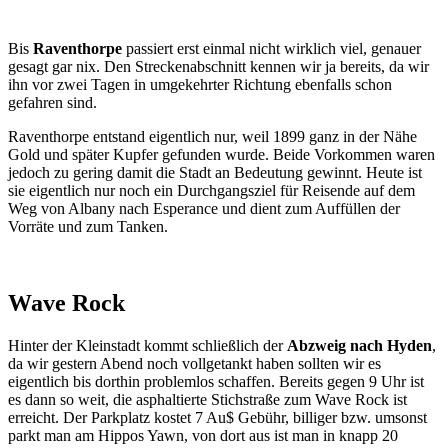
Bis
Raventhorpe
passiert erst einmal nicht wirklich viel, genauer
gesagt gar nix. Den Streckenabschnitt kennen wir ja bereits, da wir
ihn vor zwei Tagen in umgekehrter Richtung ebenfalls schon
gefahren sind.
Raventhorpe entstand eigentlich nur, weil 1899 ganz in der Nähe
Gold und später Kupfer gefunden wurde. Beide Vorkommen waren
jedoch zu gering damit die Stadt an Bedeutung gewinnt. Heute ist
sie eigentlich nur noch ein Durchgangsziel für Reisende auf dem
Weg von Albany nach Esperance und dient zum Auffüllen der
Vorräte und zum Tanken.
Wave Rock
Hinter der Kleinstadt kommt schließlich der
Abzweig nach Hyden
,
da wir gestern Abend noch vollgetankt haben sollten wir es
eigentlich bis dorthin problemlos schaffen. Bereits gegen 9 Uhr ist
es dann so weit, die asphaltierte Stichstraße zum Wave Rock ist
erreicht. Der Parkplatz kostet 7 Au$ Gebühr, billiger bzw. umsonst
parkt man am Hippos Yawn, von dort aus ist man in knapp 20