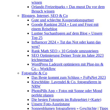
wissen
Orlando Freizeitparks » Das musst Du vor dem
Besuch wissen
Bloggen, Internet, SEO & Co
Gute und schlechte Kooperationspartner
Google Ranking 2024 » Lust und Frust mit
einem Reiseblog
Lustige Suchanfragen auf dem Blog » Unsere
Top 25
Influencer 2024 » Tut das Not oder kann das
weg?
Rank Math SEO » 10 Gründe umzusteigen
SEO Optimierung Deiner Texte im Jahre 2023
leichtgemacht
WordPress Ladezeit optimieren mit Plug-ins &
Co – Workflow
Fotografie & Co
Das Beste kommt zum Schluss » FoPaNet 2023
Kirschblüte, Lavendel & Co. fotografieren in
NRW
PhotoPills App » Fotos mit Sonne oder Mond
perfekt planen
Die besten Fotospots im Ruhrgebiet (+Karte)
Unsere Foto-Ausrüstung
Sonnenblumen fotografieren » Geschichte | Tipps