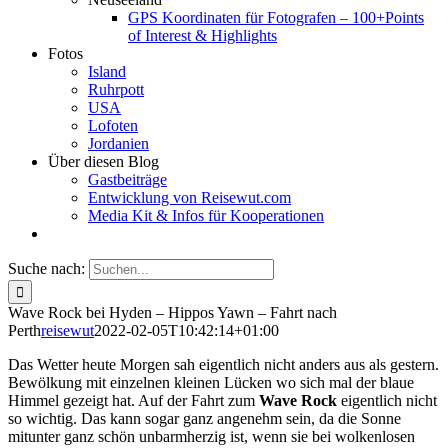
GPS Koordinaten für Fotografen – 100+Points
of Interest & Highlights
Fotos
Island
Ruhrpott
USA
Lofoten
Jordanien
Über diesen Blog
Gastbeiträge
Entwicklung von Reisewut.com
Media Kit & Infos für Kooperationen
Suche nach:
Wave Rock bei Hyden – Hippos Yawn – Fahrt nach
Perth
reisewut
2022-02-05T10:42:14+01:00
Das Wetter heute Morgen sah eigentlich nicht anders aus als gestern.
Bewölkung mit einzelnen kleinen Lücken wo sich mal der blaue
Himmel gezeigt hat. Auf der Fahrt zum
Wave Rock
eigentlich nicht
so wichtig. Das kann sogar ganz angenehm sein, da die Sonne
mitunter ganz schön unbarmherzig ist, wenn sie bei wolkenlosen