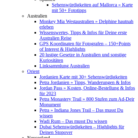
Sehenswürdigkeiten auf Mallorca » Karte
mit 50+ Fototipps
Australien
Monkey Mia Westaustralien » Delphine hautnah
erleben
Wissenswertes, Tipps & Infos für Deine erste
Australien Reise
GPS Koordinaten für Fotografen – 150+Points
of Interest & Highlights
20 lustige Gesetze in Australien und sonstige
Kuriositäten
Linksammlung Australien
Orient
Jordanien Karte mit 30+ Sehenswürdigkeiten
Petra Jordanien » Tipps, Wanderungen & Infos
Jordan Pass » Kosten, Online-Bestellung & Infos
für 2023
Petra Monastery Trail » 800 Stufen zum Ad-Deir
Monument
Petra » Indiana Jones Trail – Das musst Du
wissen
Wadi Rum – Das musst Du wissen
Dubai Sehenswürdigkeiten – Highlights für
Deinen Stopover
Neuseeland