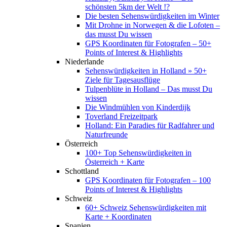
schönsten 5km der Welt !?
Die besten Sehenswürdigkeiten im Winter
Mit Drohne in Norwegen & die Lofoten –
das musst Du wissen
GPS Koordinaten für Fotografen – 50+
Points of Interest & Highlights
Niederlande
Sehenswürdigkeiten in Holland » 50+
Ziele für Tagesausflüge
Tulpenblüte in Holland – Das musst Du
wissen
Die Windmühlen von Kinderdijk
Toverland Freizeitpark
Holland: Ein Paradies für Radfahrer und
Naturfreunde
Österreich
100+ Top Sehenswürdigkeiten in
Österreich + Karte
Schottland
GPS Koordinaten für Fotografen – 100
Points of Interest & Highlights
Schweiz
60+ Schweiz Sehenswürdigkeiten mit
Karte + Koordinaten
Spanien