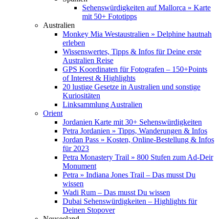
Sehenswürdigkeiten auf Mallorca » Karte
mit 50+ Fototipps
Australien
Monkey Mia Westaustralien » Delphine hautnah
erleben
Wissenswertes, Tipps & Infos für Deine erste
Australien Reise
GPS Koordinaten für Fotografen – 150+Points
of Interest & Highlights
20 lustige Gesetze in Australien und sonstige
Kuriositäten
Linksammlung Australien
Orient
Jordanien Karte mit 30+ Sehenswürdigkeiten
Petra Jordanien » Tipps, Wanderungen & Infos
Jordan Pass » Kosten, Online-Bestellung & Infos
für 2023
Petra Monastery Trail » 800 Stufen zum Ad-Deir
Monument
Petra » Indiana Jones Trail – Das musst Du
wissen
Wadi Rum – Das musst Du wissen
Dubai Sehenswürdigkeiten – Highlights für
Deinen Stopover
Neuseeland