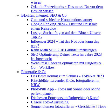
wissen
Orlando Freizeitparks » Das musst Du vor dem
Besuch wissen
Bloggen, Internet, SEO & Co
Gute und schlechte Kooperationspartner
Google Ranking 2024 » Lust und Frust mit
einem Reiseblog
Lustige Suchanfragen auf dem Blog » Unsere
Top 25
Influencer 2024 » Tut das Not oder kann das
weg?
Rank Math SEO » 10 Gründe umzusteigen
SEO Optimierung Deiner Texte im Jahre 2023
leichtgemacht
WordPress Ladezeit optimieren mit Plug-ins &
Co – Workflow
Fotografie & Co
Das Beste kommt zum Schluss » FoPaNet 2023
Kirschblüte, Lavendel & Co. fotografieren in
NRW
PhotoPills App » Fotos mit Sonne oder Mond
perfekt planen
Die besten Fotospots im Ruhrgebiet (+Karte)
Unsere Foto-Ausrüstung
Sonnenblumen fotografieren » Geschichte | Tipps