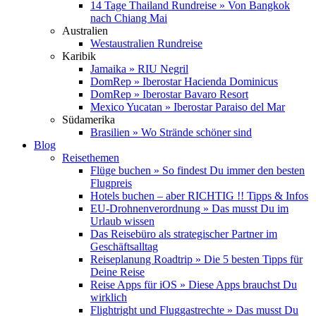
14 Tage Thailand Rundreise » Von Bangkok
nach Chiang Mai
Australien
Westaustralien Rundreise
Karibik
Jamaika » RIU Negril
DomRep » Iberostar Hacienda Dominicus
DomRep » Iberostar Bavaro Resort
Mexico Yucatan » Iberostar Paraiso del Mar
Südamerika
Brasilien » Wo Strände schöner sind
Blog
Reisethemen
Flüge buchen » So findest Du immer den besten
Flugpreis
Hotels buchen – aber RICHTIG !! Tipps & Infos
EU-Drohnenverordnung » Das musst Du im
Urlaub wissen
Das Reisebüro als strategischer Partner im
Geschäftsalltag
Reiseplanung Roadtrip » Die 5 besten Tipps für
Deine Reise
Reise Apps für iOS » Diese Apps brauchst Du
wirklich
Flightright und Fluggastrechte » Das musst Du