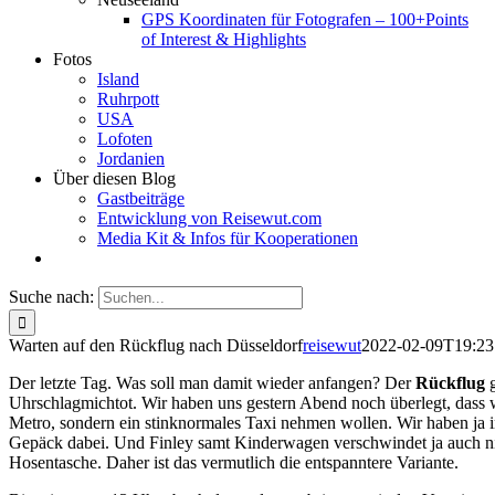
GPS Koordinaten für Fotografen – 100+Points
of Interest & Highlights
Fotos
Island
Ruhrpott
USA
Lofoten
Jordanien
Über diesen Blog
Gastbeiträge
Entwicklung von Reisewut.com
Media Kit & Infos für Kooperationen
Suche nach:
Warten auf den Rückflug nach Düsseldorf
reisewut
2022-02-09T19:23
Der letzte Tag. Was soll man damit wieder anfangen? Der
Rückflug
g
Uhrschlagmichtot. Wir haben uns gestern Abend noch überlegt, dass 
Metro, sondern ein stinknormales Taxi nehmen wollen. Wir haben ja 
Gepäck dabei. Und Finley samt Kinderwagen verschwindet ja auch ni
Hosentasche. Daher ist das vermutlich die entspanntere Variante.