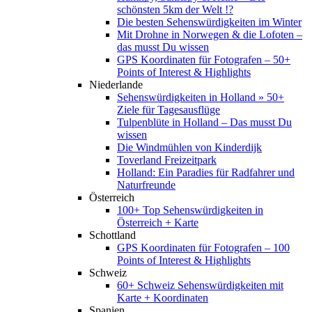
schönsten 5km der Welt !?
Die besten Sehenswürdigkeiten im Winter
Mit Drohne in Norwegen & die Lofoten –
das musst Du wissen
GPS Koordinaten für Fotografen – 50+
Points of Interest & Highlights
Niederlande
Sehenswürdigkeiten in Holland » 50+
Ziele für Tagesausflüge
Tulpenblüte in Holland – Das musst Du
wissen
Die Windmühlen von Kinderdijk
Toverland Freizeitpark
Holland: Ein Paradies für Radfahrer und
Naturfreunde
Österreich
100+ Top Sehenswürdigkeiten in
Österreich + Karte
Schottland
GPS Koordinaten für Fotografen – 100
Points of Interest & Highlights
Schweiz
60+ Schweiz Sehenswürdigkeiten mit
Karte + Koordinaten
Spanien