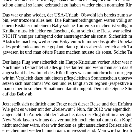
schon einmal so lange gebraucht zu haben wieder einen normalen 
Das war er also wieder, der USA-Urlaub. Obwohl ich bereits zum z
bin, war trotzdem alles neu. Die Rahmenbedingungen waren völlig an
einem Ersttäter und einem Baby solche Touren zu machen ist völlig and
Kritiker muss ich leider enttäuschen, denn solch eine Reise war selbs
NICHT weniger aufregend oder anstrengender als sonst. Sicherlich m
Abstriche machen, weil so ein Baby einfach immer das große Unbekann
alles problemlos und wie geplant, dann gibt es aber sicherlich auch T
gewesen ist und man öfters Pause machen musste als sonst. Solche Ta
Der lange Flug war sicherlich ein Haupt-Kriterium vorher. Aber wer n
Nachhinein betrachtet ist alles gut verlaufen und wenn man sich das 
angeschaut hat während des Rückfluges was ununterbrochen nur geq
wir im Vergleich dazu mit einem pflegeleichten Sonnenschein unterw
setzen sich manchmal Wolken und es fängt an zu regnen (respektive a
man selber in solchen Situationen damit umgeht. Denn die eigene Sti
auf das Baby ab.
Jetzt stellt sich natürlich eine Frage nach dieser Reise und den Erfah
Wie geht es weiter mit der „Reisewut“? Nun, für 2012 war eigentlich
angedacht! In Anbetracht der Tatsache, dass der Flug dorthin aber gut
New York lassen wir uns das vermutlich noch einmal durch den Kopf 
nicht machbar wäre, aber wir denken es gibt ausreichend Reiseziele d
erreichen und vielleicht auch ganz interessant sind. Man wird ja flexib