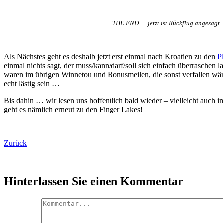
THE END … jetzt ist Rückflug angesagt
Als Nächstes geht es deshalb jetzt erst einmal nach Kroatien zu den
P
einmal nichts sagt, der muss/kann/darf/soll sich einfach überraschen l
waren im übrigen Winnetou und Bonusmeilen, die sonst verfallen wär
echt lästig sein …
Bis dahin … wir lesen uns hoffentlich bald wieder – vielleicht auch i
geht es nämlich erneut zu den Finger Lakes!
Zurück
Hinterlassen Sie einen Kommentar