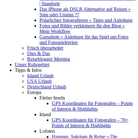
| Standorte
Das iPhone als DSLR Alternative auf Reisen »
Sinn oder Unsinn ??
Polarlichter fotografieren » Tipps und Anleitung
Fotos und Bilder verkleinern für den Blog »
Mein Workflow
Gurushots » Anleitung für das Spiel um Fotos
und Fotospielereien
Frisch überarbeitet
Dies & Das
Reiseblogger Meeting
Unser Ruhrgebiet
Tipps & Infos
Island Urlaub
USA Urlaub
Deutschland Urlaub
Europa
Färöer Inseln
GPS Koordinaten für Fotografen – Points
of Interest & Highlights
Irland
GPS Koordinaten für Fotografen – 70+
Points of Interest & Highlights
Lofoten
Hamnøy, Sakrisøy & Reine » Die