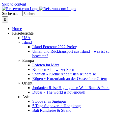
Skip to content
Suche nach:
Home
Reiseberichte
USA
Island
Island Fototour 2022 Prolog
Unfall und Rücktransport aus Island – was ist zu
beachten?
Europa
Lofoten im März
Kroatien » Plitwitzer Seen
Spanien » Kleine Andalusien Rundreise
Rügen » Kurzurlaub an der Ostsee über Ostern
Orient
Jordanien Reise Highlights » Wadi Rum & Petra
Dubai » The world is not enough
Asien
Stopover in Singapur
5 Tage Stopover in Hongkong
Bali Rundreise & Strand