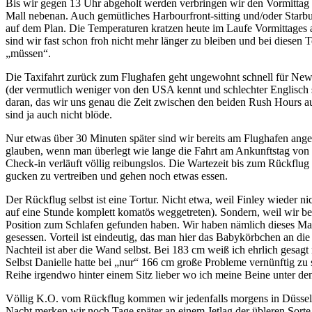
Bis wir gegen 13 Uhr abgeholt werden verbringen wir den Vormittag 
Mall nebenan. Auch gemütliches Harbourfront-sitting und/oder Star
auf dem Plan. Die Temperaturen kratzen heute im Laufe Vormittages 
sind wir fast schon froh nicht mehr länger zu bleiben und bei diesen
„müssen“.
Die Taxifahrt zurück zum Flughafen geht ungewohnt schnell für New 
(der vermutlich weniger von den USA kennt und schlechter Englisch sp
daran, das wir uns genau die Zeit zwischen den beiden Rush Hours au
sind ja auch nicht blöde.
Nur etwas über 30 Minuten später sind wir bereits am Flughafen an
glauben, wenn man überlegt wie lange die Fahrt am Ankunftstag von 
Check-in verläuft völlig reibungslos. Die Wartezeit bis zum Rückflug
gucken zu vertreiben und gehen noch etwas essen.
Der Rückflug selbst ist eine Tortur. Nicht etwa, weil Finley wieder ni
auf eine Stunde komplett komatös weggetreten). Sondern, weil wir bei
Position zum Schlafen gefunden haben. Wir haben nämlich dieses Mal 
gesessen. Vorteil ist eindeutig, das man hier das Babykörbchen an d
Nachteil ist aber die Wand selbst. Bei 183 cm weiß ich ehrlich gesagt
Selbst Danielle hatte bei „nur“ 166 cm große Probleme vernünftig zu si
Reihe irgendwo hinter einem Sitz lieber wo ich meine Beine unter den
Völlig K.O. vom Rückflug kommen wir jedenfalls morgens in Düsseldo
Nacht merken wir noch Tage später an einem Jetlag der übleren Sorte.