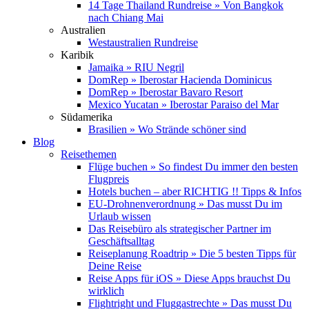
14 Tage Thailand Rundreise » Von Bangkok
nach Chiang Mai
Australien
Westaustralien Rundreise
Karibik
Jamaika » RIU Negril
DomRep » Iberostar Hacienda Dominicus
DomRep » Iberostar Bavaro Resort
Mexico Yucatan » Iberostar Paraiso del Mar
Südamerika
Brasilien » Wo Strände schöner sind
Blog
Reisethemen
Flüge buchen » So findest Du immer den besten
Flugpreis
Hotels buchen – aber RICHTIG !! Tipps & Infos
EU-Drohnenverordnung » Das musst Du im
Urlaub wissen
Das Reisebüro als strategischer Partner im
Geschäftsalltag
Reiseplanung Roadtrip » Die 5 besten Tipps für
Deine Reise
Reise Apps für iOS » Diese Apps brauchst Du
wirklich
Flightright und Fluggastrechte » Das musst Du