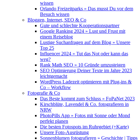
wissen
Orlando Freizeitparks » Das musst Du vor dem
Besuch wissen
Bloggen, Internet, SEO & Co
Gute und schlechte Kooperationspartner
Google Ranking 2024 » Lust und Frust mit
einem Reiseblog
Lustige Suchanfragen auf dem Blog » Unsere
Top 25
Influencer 2024 » Tut das Not oder kann das
weg?
Rank Math SEO » 10 Gründe umzusteigen
SEO Optimierung Deiner Texte im Jahre 2023
leichtgemacht
WordPress Ladezeit optimieren mit Plug-ins &
Co – Workflow
Fotografie & Co
Das Beste kommt zum Schluss » FoPaNet 2023
Kirschblüte, Lavendel & Co. fotografieren in
NRW
PhotoPills App » Fotos mit Sonne oder Mond
perfekt planen
Die besten Fotospots im Ruhrgebiet (+Karte)
Unsere Foto-Ausrüstung
Sonnenblumen fotografieren » Geschichte | Tipps