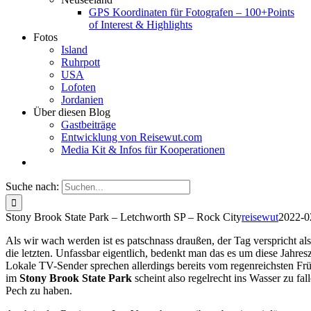
GPS Koordinaten für Fotografen – 100+Points
of Interest & Highlights
Fotos
Island
Ruhrpott
USA
Lofoten
Jordanien
Über diesen Blog
Gastbeiträge
Entwicklung von Reisewut.com
Media Kit & Infos für Kooperationen
Suche nach:
Stony Brook State Park – Letchworth SP – Rock City
reisewut
2022-0
Als wir wach werden ist es patschnass draußen, der Tag verspricht al
die letzten. Unfassbar eigentlich, bedenkt man das es um diese Jahresz
Lokale TV-Sender sprechen allerdings bereits vom regenreichsten Fr
im
Stony Brook State Park
scheint also regelrecht ins Wasser zu fa
Pech zu haben.