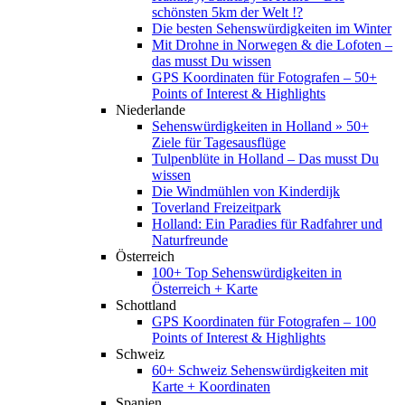
schönsten 5km der Welt !?
Die besten Sehenswürdigkeiten im Winter
Mit Drohne in Norwegen & die Lofoten –
das musst Du wissen
GPS Koordinaten für Fotografen – 50+
Points of Interest & Highlights
Niederlande
Sehenswürdigkeiten in Holland » 50+
Ziele für Tagesausflüge
Tulpenblüte in Holland – Das musst Du
wissen
Die Windmühlen von Kinderdijk
Toverland Freizeitpark
Holland: Ein Paradies für Radfahrer und
Naturfreunde
Österreich
100+ Top Sehenswürdigkeiten in
Österreich + Karte
Schottland
GPS Koordinaten für Fotografen – 100
Points of Interest & Highlights
Schweiz
60+ Schweiz Sehenswürdigkeiten mit
Karte + Koordinaten
Spanien