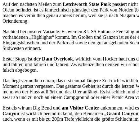
Auf den nächsten Meilen zum
Letchworth State Park
passiert nicht
Olean befindet, ist es fahrtechnisch günstiger den Park von Norden (
machen es vermutlich genau anders herum, weil sie ja nach Niagara w
Orientierung.
Nachteil bei unserer Variante: Es werden 8 US$ Entrance Fee fällig un
vorhandenen „Highlights“ kommt. Im Großen und Ganzen ist es der e
Eingangshäuschen und der Parkroad sowie den gut ausgebauten Sceni
Südwesten erinnert.
Erster Stopp ist
der Dam Overlook
, wirklich vom Hocker haut uns d
und fahren und fahren und fahren. Zwischenzeitlich denken wir scho
falsch abgebogen.
Das liegt vermutlich daran, das erst einmal längere Zeit nicht wirklich
Moment getrost vergessen. Das gesamte Gebiet ist durch die letzten W
mehr, wo der Fluss aufhört und das Ufer anfängt. Es ist schlicht und e
zwar ab und zu noch an einem Campground oder einer Picnic Area vo
Erst als wir am Big Bend und
am Visitor Center
ankommen, wird es 
Canyon
ist wirklich beeindruckend, den Beinamen „
Grand Canyon o
auch, wenn es mit bis zu 200m Tiefe vielleicht die größte Schlucht i