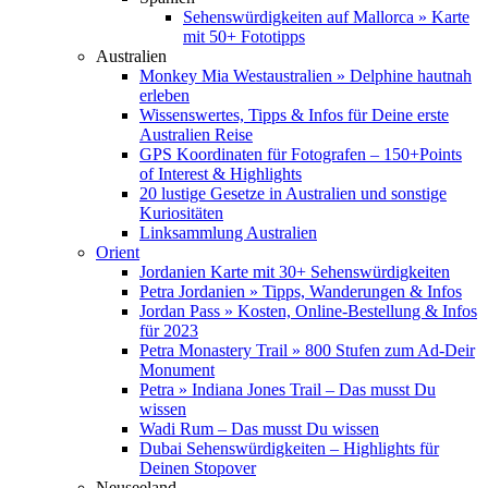
Sehenswürdigkeiten auf Mallorca » Karte
mit 50+ Fototipps
Australien
Monkey Mia Westaustralien » Delphine hautnah
erleben
Wissenswertes, Tipps & Infos für Deine erste
Australien Reise
GPS Koordinaten für Fotografen – 150+Points
of Interest & Highlights
20 lustige Gesetze in Australien und sonstige
Kuriositäten
Linksammlung Australien
Orient
Jordanien Karte mit 30+ Sehenswürdigkeiten
Petra Jordanien » Tipps, Wanderungen & Infos
Jordan Pass » Kosten, Online-Bestellung & Infos
für 2023
Petra Monastery Trail » 800 Stufen zum Ad-Deir
Monument
Petra » Indiana Jones Trail – Das musst Du
wissen
Wadi Rum – Das musst Du wissen
Dubai Sehenswürdigkeiten – Highlights für
Deinen Stopover
Neuseeland