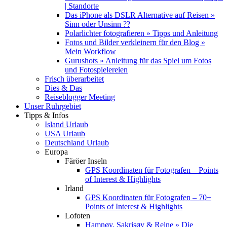
| Standorte
Das iPhone als DSLR Alternative auf Reisen »
Sinn oder Unsinn ??
Polarlichter fotografieren » Tipps und Anleitung
Fotos und Bilder verkleinern für den Blog »
Mein Workflow
Gurushots » Anleitung für das Spiel um Fotos
und Fotospielereien
Frisch überarbeitet
Dies & Das
Reiseblogger Meeting
Unser Ruhrgebiet
Tipps & Infos
Island Urlaub
USA Urlaub
Deutschland Urlaub
Europa
Färöer Inseln
GPS Koordinaten für Fotografen – Points
of Interest & Highlights
Irland
GPS Koordinaten für Fotografen – 70+
Points of Interest & Highlights
Lofoten
Hamnøy, Sakrisøy & Reine » Die