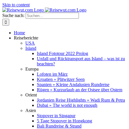
Skip to content
Suche nach:
Home
Reiseberichte
USA
Island
Island Fototour 2022 Prolog
Unfall und Rücktransport aus Island – was ist zu
beachten?
Europa
Lofoten im März
Kroatien » Plitwitzer Seen
Spanien » Kleine Andalusien Rundreise
Rügen » Kurzurlaub an der Ostsee über Ostern
Orient
Jordanien Reise Highlights » Wadi Rum & Petra
Dubai » The world is not enough
Asien
Stopover in Singapur
5 Tage Stopover in Hongkong
Bali Rundreise & Strand