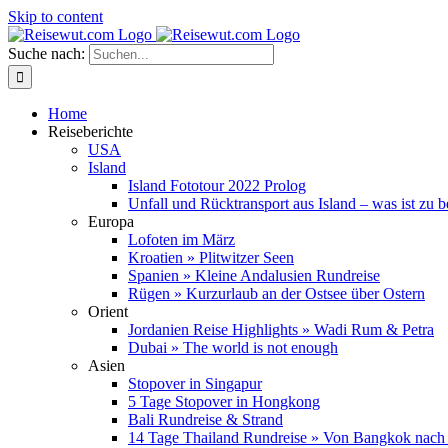
Skip to content
Suche nach:
Home
Reiseberichte
USA
Island
Island Fototour 2022 Prolog
Unfall und Rücktransport aus Island – was ist zu 
Europa
Lofoten im März
Kroatien » Plitwitzer Seen
Spanien » Kleine Andalusien Rundreise
Rügen » Kurzurlaub an der Ostsee über Ostern
Orient
Jordanien Reise Highlights » Wadi Rum & Petra
Dubai » The world is not enough
Asien
Stopover in Singapur
5 Tage Stopover in Hongkong
Bali Rundreise & Strand
14 Tage Thailand Rundreise » Von Bangkok nach