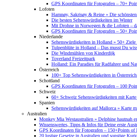
GPS Koordinaten für Fotografen – 70+ Point
Lofoten
Hamnøy, Sakrisøy & Reine » Die schönsten
Die besten Sehenswürdigkeiten im Winter
Mit Drohne in Norwegen & die Lofoten – d
GPS Koordinaten für Fotografen – 50+ Point
Niederlande
Sehenswürdigkeiten in Holland » 50+ Ziele 
Tulpenblüte in Holland – Das musst Du wis
Die Windmühlen von Kinderdijk
Toverland Freizeitpark
Holland: Ein Paradies für Radfahrer und Na
Österreich
100+ Top Sehenswürdigkeiten in Österreich
Schottland
GPS Koordinaten für Fotografen – 100 Point
Schweiz
60+ Schweiz Sehenswürdigkeiten mit Karte
Spanien
Sehenswürdigkeiten auf Mallorca » Karte mi
Australien
Monkey Mia Westaustralien » Delphine hautnah e
Wissenswertes, Tipps & Infos für Deine erste Aust
GPS Koordinaten für Fotografen – 150+Points of I
20 lustige Gesetze in Australien und sonstige Kurio