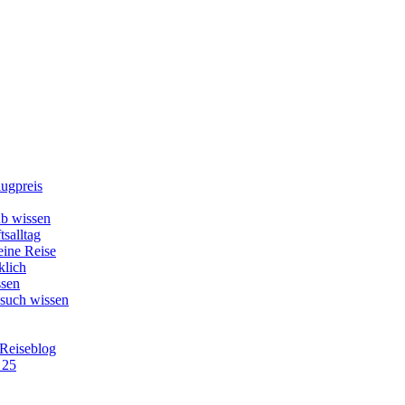
lugpreis
b wissen
tsalltag
eine Reise
klich
ssen
esuch wissen
 Reiseblog
 25