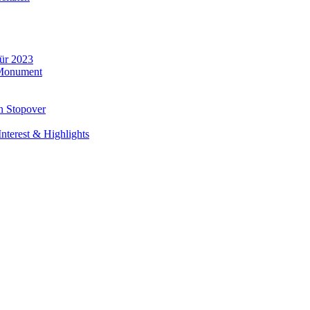
für 2023
 Monument
n Stopover
nterest & Highlights