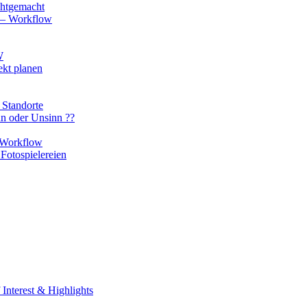
chtgemacht
o – Workflow
W
ekt planen
 Standorte
nn oder Unsinn ??
n Workflow
Fotospielereien
Interest & Highlights