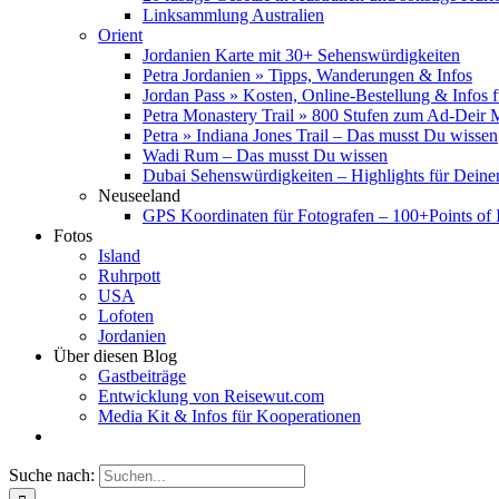
Linksammlung Australien
Orient
Jordanien Karte mit 30+ Sehenswürdigkeiten
Petra Jordanien » Tipps, Wanderungen & Infos
Jordan Pass » Kosten, Online-Bestellung & Infos 
Petra Monastery Trail » 800 Stufen zum Ad-Deir
Petra » Indiana Jones Trail – Das musst Du wissen
Wadi Rum – Das musst Du wissen
Dubai Sehenswürdigkeiten – Highlights für Deine
Neuseeland
GPS Koordinaten für Fotografen – 100+Points of I
Fotos
Island
Ruhrpott
USA
Lofoten
Jordanien
Über diesen Blog
Gastbeiträge
Entwicklung von Reisewut.com
Media Kit & Infos für Kooperationen
Suche nach: