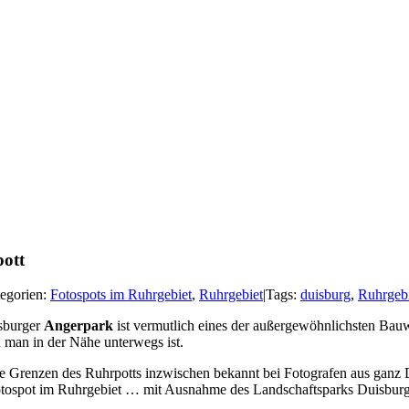
pott
egorien:
Fotospots im Ruhrgebiet
,
Ruhrgebiet
|
Tags:
duisburg
,
Ruhrgebi
sburger
Angerpark
ist vermutlich eines der außergewöhnlichsten Bauw
 man in der Nähe unterwegs ist.
r die Grenzen des Ruhrpotts inzwischen bekannt bei Fotografen aus ganz
Fotospot im Ruhrgebiet … mit Ausnahme des Landschaftsparks Duisburg 