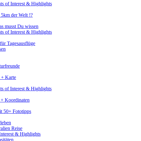
s of Interest & Highlights
 5km der Welt !?
as musst Du wissen
s of Interest & Highlights
für Tagesausflüge
sen
turfreunde
 + Karte
s of Interest & Highlights
 + Koordinaten
t 50+ Fototipps
rleben
ralien Reise
nterest & Highlights
sitäten