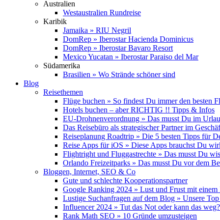
Australien
Westaustralien Rundreise
Karibik
Jamaika » RIU Negril
DomRep » Iberostar Hacienda Dominicus
DomRep » Iberostar Bavaro Resort
Mexico Yucatan » Iberostar Paraiso del Mar
Südamerika
Brasilien » Wo Strände schöner sind
Blog
Reisethemen
Flüge buchen » So findest Du immer den besten F
Hotels buchen – aber RICHTIG !! Tipps & Infos
EU-Drohnenverordnung » Das musst Du im Urlau
Das Reisebüro als strategischer Partner im Geschäf
Reiseplanung Roadtrip » Die 5 besten Tipps für D
Reise Apps für iOS » Diese Apps brauchst Du wir
Flightright und Fluggastrechte » Das musst Du wi
Orlando Freizeitparks » Das musst Du vor dem B
Bloggen, Internet, SEO & Co
Gute und schlechte Kooperationspartner
Google Ranking 2024 » Lust und Frust mit einem
Lustige Suchanfragen auf dem Blog » Unsere Top
Influencer 2024 » Tut das Not oder kann das weg?
Rank Math SEO » 10 Gründe umzusteigen