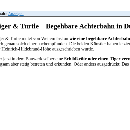
halte
Anzeigen
iger & Turtle – Begehbare Achterbahn in D
ger & Turtle mutet von Weitem fast an
wie eine begehbare Achterbah
ch genau solch einer nachempfunden. Die beiden Künstler haben letzt
r Heinrich-Hildebrand-Höhe ausgeschrieben wurde.
r jetzt in dem Bauwerk selber eine
Schildkröte oder einen Tiger ver
ngsam aber stetig betreten und erkunden. Oder anders ausgedrückt: Das 