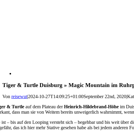
Tiger & Turtle Duisburg » Magic Mountain im Ruhr
Von
reisewut
|
2024-10-27T14:09:25+01:00
September 22nd, 2020
|
Kat
ger & Turtle
auf dem Plateau der
Heinrich-Hildebrand-Höhe
im Dui
rkant, dass man sie von Weitem bereits unweigerlich wahrnimmt, wenn
e ist – bis auf den Looping versteht sich – begehbar und bis weit übe
gefähr, das ich hier mehr Stative gesehen habe als bei jedem anderen 