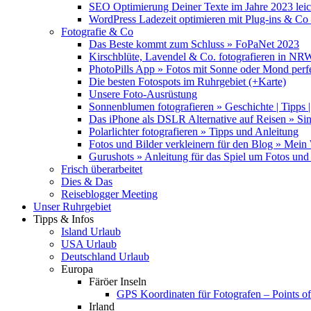
SEO Optimierung Deiner Texte im Jahre 2023 lei
WordPress Ladezeit optimieren mit Plug-ins & C
Fotografie & Co
Das Beste kommt zum Schluss » FoPaNet 2023
Kirschblüte, Lavendel & Co. fotografieren in NR
PhotoPills App » Fotos mit Sonne oder Mond perf
Die besten Fotospots im Ruhrgebiet (+Karte)
Unsere Foto-Ausrüstung
Sonnenblumen fotografieren » Geschichte | Tipps |
Das iPhone als DSLR Alternative auf Reisen » Si
Polarlichter fotografieren » Tipps und Anleitung
Fotos und Bilder verkleinern für den Blog » Mei
Gurushots » Anleitung für das Spiel um Fotos und 
Frisch überarbeitet
Dies & Das
Reiseblogger Meeting
Unser Ruhrgebiet
Tipps & Infos
Island Urlaub
USA Urlaub
Deutschland Urlaub
Europa
Färöer Inseln
GPS Koordinaten für Fotografen – Points of 
Irland