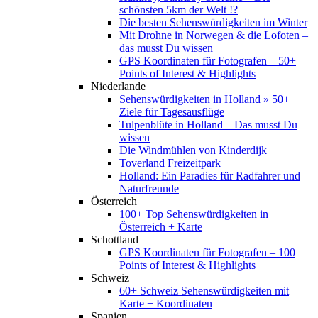
schönsten 5km der Welt !?
Die besten Sehenswürdigkeiten im Winter
Mit Drohne in Norwegen & die Lofoten –
das musst Du wissen
GPS Koordinaten für Fotografen – 50+
Points of Interest & Highlights
Niederlande
Sehenswürdigkeiten in Holland » 50+
Ziele für Tagesausflüge
Tulpenblüte in Holland – Das musst Du
wissen
Die Windmühlen von Kinderdijk
Toverland Freizeitpark
Holland: Ein Paradies für Radfahrer und
Naturfreunde
Österreich
100+ Top Sehenswürdigkeiten in
Österreich + Karte
Schottland
GPS Koordinaten für Fotografen – 100
Points of Interest & Highlights
Schweiz
60+ Schweiz Sehenswürdigkeiten mit
Karte + Koordinaten
Spanien