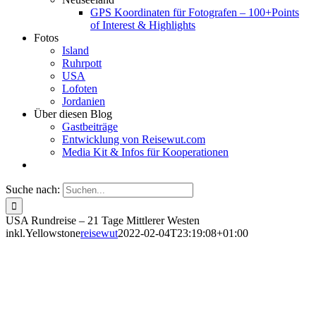
GPS Koordinaten für Fotografen – 100+Points
of Interest & Highlights
Fotos
Island
Ruhrpott
USA
Lofoten
Jordanien
Über diesen Blog
Gastbeiträge
Entwicklung von Reisewut.com
Media Kit & Infos für Kooperationen
Suche nach:
USA Rundreise – 21 Tage Mittlerer Westen
inkl.Yellowstone
reisewut
2022-02-04T23:19:08+01:00