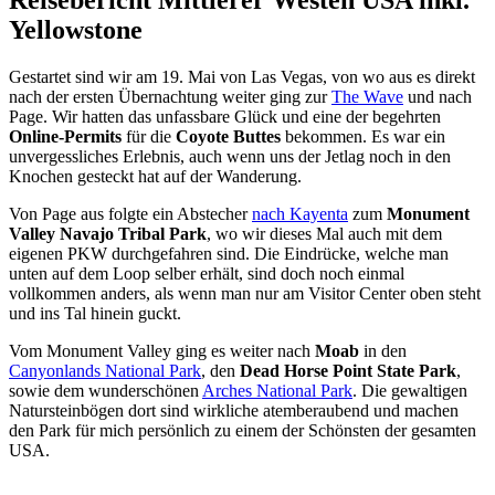
Yellowstone
Gestartet sind wir am 19. Mai von Las Vegas, von wo aus es direkt
nach der ersten Übernachtung weiter ging zur
The Wave
und nach
Page. Wir hatten das unfassbare Glück und eine der begehrten
Online-Permits
für die
Coyote Buttes
bekommen. Es war ein
unvergessliches Erlebnis, auch wenn uns der Jetlag noch in den
Knochen gesteckt hat auf der Wanderung.
Von Page aus folgte ein Abstecher
nach Kayenta
zum
Monument
Valley Navajo Tribal Park
, wo wir dieses Mal auch mit dem
eigenen PKW durchgefahren sind. Die Eindrücke, welche man
unten auf dem Loop selber erhält, sind doch noch einmal
vollkommen anders, als wenn man nur am Visitor Center oben steht
und ins Tal hinein guckt.
Vom Monument Valley ging es weiter nach
Moab
in den
Canyonlands National Park
, den
Dead Horse Point State Park
,
sowie dem wunderschönen
Arches National Park
. Die gewaltigen
Natursteinbögen dort sind wirkliche atemberaubend und machen
den Park für mich persönlich zu einem der Schönsten der gesamten
USA.