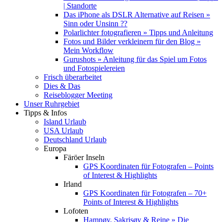
| Standorte
Das iPhone als DSLR Alternative auf Reisen »
Sinn oder Unsinn ??
Polarlichter fotografieren » Tipps und Anleitung
Fotos und Bilder verkleinern für den Blog »
Mein Workflow
Gurushots » Anleitung für das Spiel um Fotos
und Fotospielereien
Frisch überarbeitet
Dies & Das
Reiseblogger Meeting
Unser Ruhrgebiet
Tipps & Infos
Island Urlaub
USA Urlaub
Deutschland Urlaub
Europa
Färöer Inseln
GPS Koordinaten für Fotografen – Points
of Interest & Highlights
Irland
GPS Koordinaten für Fotografen – 70+
Points of Interest & Highlights
Lofoten
Hamnøy, Sakrisøy & Reine » Die