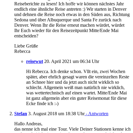
Reiseberichte zu lesen! Ich hoffe wir können nächstes Jahr
endlich eine ähnliche Reise antreten :) Wir starten in Denver
und dehnen die Reise noch etwas in den Süden aus, Richtung
Sedona und über Albuquerque und Santa Fe zurück nach
Denver. Wenn Ihr die Reise erneut machen würdet, würdet
Ihr Euch wieder für den Reisezeitpunkt Mitte/Ende Mai
entscheiden?
Liebe Grüße
Rebecca
reisewut
20. April 2021 um 06:34 Uhr
Hi Rebecca. Ich denke schon. Vllt ein, zwei Wochen
später, aber ehrlich gesagt waren die vereinzelten Reste
an Schnee hier und da jetzt auch nicht wirklich so
schlecht. Allgemein weiß man natürlich nie wirklich,
was wettertechnisch auf einen wartet. Mitte/Ende Mai
ist ganz allgemein aber ein guter Reisemonat für diese
Ecke finde ich :-)
Stefan
3. August 2018 um 18:38 Uhr
- Antworten
Hallo Andreas,
das nenne ich mal eine Tour. Viele Deiner Stationen kenne ich