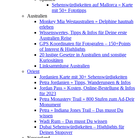
Sehenswürdigkeiten auf Mallorca » Karte
mit 50+ Fototipps
Australien
Monkey Mia Westaustralien » Delphine hautnah
erleben
Wissenswertes, Tipps & Infos für Deine erste
Australien Reise
GPS Koordinaten für Fotografen – 150+Points
of Interest & Highlights
20 lustige Gesetze in Australien und sonstige
Kuriositäten
Linksammlung Australien
Orient
Jordanien Karte mit 30+ Sehenswürdigkeiten
Petra Jordanien » Tipps, Wanderungen & Infos
Jordan Pass » Kosten, Online-Bestellung & Infos
für 2023
Petra Monastery Trail » 800 Stufen zum Ad-Deir
Monument
Petra » Indiana Jones Trail – Das musst Du
wissen
Wadi Rum – Das musst Du wissen
Dubai Sehenswürdigkeiten – Highlights für
Deinen Stopover
Neuseeland