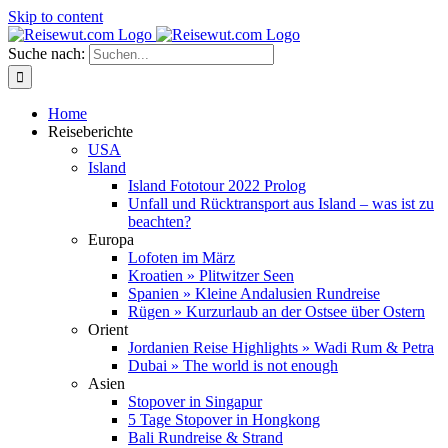
Skip to content
Suche nach:
Home
Reiseberichte
USA
Island
Island Fototour 2022 Prolog
Unfall und Rücktransport aus Island – was ist zu
beachten?
Europa
Lofoten im März
Kroatien » Plitwitzer Seen
Spanien » Kleine Andalusien Rundreise
Rügen » Kurzurlaub an der Ostsee über Ostern
Orient
Jordanien Reise Highlights » Wadi Rum & Petra
Dubai » The world is not enough
Asien
Stopover in Singapur
5 Tage Stopover in Hongkong
Bali Rundreise & Strand