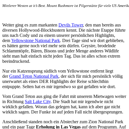
Mittlerer Westen at it’s Best. Mount Rushmore ist Pilgerstätte für viele US Amer
Weiter ging es zum markanten
Devils Tower
, den man bereits aus
diversen Hollywood-Blockbustern kennt. Die nächste Etappe führte
uns nach Cody und zu einem unserer persönlichen Highlights,
dem
Yellowstone National Park
. Drei Tage sind wir dort geblieben,
es hätten gerne noch viel mehr sein dürfen. Geysire, brodelnde
Schlammtöpfe, Bären, Bisons und jeder Menge anderes Wildlife
sieht man halt einfach nicht jeden Tag. Das ist alles schon extrem
beeindruckend.
Nur ein Katzensprung südlich vom Yellowstone entfernt liegt
der
Grand Teton National Park
, der sich für mich persönlich völlig
unerwartet als eines DER Highlights der Reise schlechthin
entpuppte. Selten hat es mir irgendwo so gut gefallen wie dort.
Vom Grand Teton aus ging die Fahrt mit unserem Mietwagen weiter
in Richtung
Salt Lake City
. Die Stadt hat mir irgendwie nicht
wirklich gefallen. Woran das gelegen hat, kann ich aber gar nicht
wirklich sagen. Der Funke ist auf jeden Fall nicht übergesprungen.
Anschließend standen noch ein Abstecher zum Zion National Park
und ein paar Tage
Erholung in Las Vegas
auf dem Programm. Auf