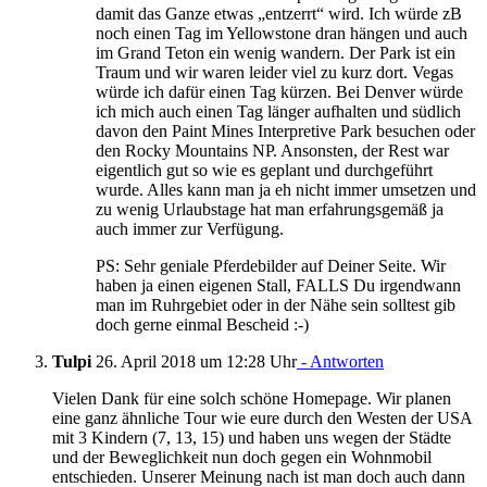
damit das Ganze etwas „entzerrt“ wird. Ich würde zB
noch einen Tag im Yellowstone dran hängen und auch
im Grand Teton ein wenig wandern. Der Park ist ein
Traum und wir waren leider viel zu kurz dort. Vegas
würde ich dafür einen Tag kürzen. Bei Denver würde
ich mich auch einen Tag länger aufhalten und südlich
davon den Paint Mines Interpretive Park besuchen oder
den Rocky Mountains NP. Ansonsten, der Rest war
eigentlich gut so wie es geplant und durchgeführt
wurde. Alles kann man ja eh nicht immer umsetzen und
zu wenig Urlaubstage hat man erfahrungsgemäß ja
auch immer zur Verfügung.
PS: Sehr geniale Pferdebilder auf Deiner Seite. Wir
haben ja einen eigenen Stall, FALLS Du irgendwann
man im Ruhrgebiet oder in der Nähe sein solltest gib
doch gerne einmal Bescheid :-)
Tulpi
26. April 2018 um 12:28 Uhr
- Antworten
Vielen Dank für eine solch schöne Homepage. Wir planen
eine ganz ähnliche Tour wie eure durch den Westen der USA
mit 3 Kindern (7, 13, 15) und haben uns wegen der Städte
und der Beweglichkeit nun doch gegen ein Wohnmobil
entschieden. Unserer Meinung nach ist man doch auch dann