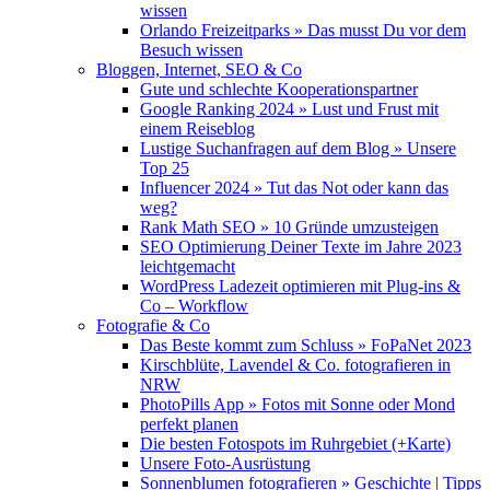
wissen
Orlando Freizeitparks » Das musst Du vor dem
Besuch wissen
Bloggen, Internet, SEO & Co
Gute und schlechte Kooperationspartner
Google Ranking 2024 » Lust und Frust mit
einem Reiseblog
Lustige Suchanfragen auf dem Blog » Unsere
Top 25
Influencer 2024 » Tut das Not oder kann das
weg?
Rank Math SEO » 10 Gründe umzusteigen
SEO Optimierung Deiner Texte im Jahre 2023
leichtgemacht
WordPress Ladezeit optimieren mit Plug-ins &
Co – Workflow
Fotografie & Co
Das Beste kommt zum Schluss » FoPaNet 2023
Kirschblüte, Lavendel & Co. fotografieren in
NRW
PhotoPills App » Fotos mit Sonne oder Mond
perfekt planen
Die besten Fotospots im Ruhrgebiet (+Karte)
Unsere Foto-Ausrüstung
Sonnenblumen fotografieren » Geschichte | Tipps