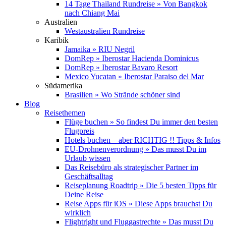
14 Tage Thailand Rundreise » Von Bangkok
nach Chiang Mai
Australien
Westaustralien Rundreise
Karibik
Jamaika » RIU Negril
DomRep » Iberostar Hacienda Dominicus
DomRep » Iberostar Bavaro Resort
Mexico Yucatan » Iberostar Paraiso del Mar
Südamerika
Brasilien » Wo Strände schöner sind
Blog
Reisethemen
Flüge buchen » So findest Du immer den besten
Flugpreis
Hotels buchen – aber RICHTIG !! Tipps & Infos
EU-Drohnenverordnung » Das musst Du im
Urlaub wissen
Das Reisebüro als strategischer Partner im
Geschäftsalltag
Reiseplanung Roadtrip » Die 5 besten Tipps für
Deine Reise
Reise Apps für iOS » Diese Apps brauchst Du
wirklich
Flightright und Fluggastrechte » Das musst Du