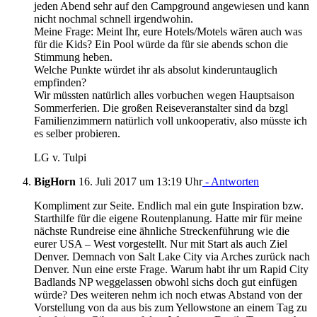
jeden Abend sehr auf den Campground angewiesen und kann
nicht nochmal schnell irgendwohin.
Meine Frage: Meint Ihr, eure Hotels/Motels wären auch was
für die Kids? Ein Pool würde da für sie abends schon die
Stimmung heben.
Welche Punkte würdet ihr als absolut kinderuntauglich
empfinden?
Wir müssten natürlich alles vorbuchen wegen Hauptsaison
Sommerferien. Die großen Reiseveranstalter sind da bzgl
Familienzimmern natürlich voll unkooperativ, also müsste ich
es selber probieren.
LG v. Tulpi
BigHorn
16. Juli 2017 um 13:19 Uhr
- Antworten
Kompliment zur Seite. Endlich mal ein gute Inspiration bzw.
Starthilfe für die eigene Routenplanung. Hatte mir für meine
nächste Rundreise eine ähnliche Streckenführung wie die
eurer USA – West vorgestellt. Nur mit Start als auch Ziel
Denver. Demnach von Salt Lake City via Arches zurück nach
Denver. Nun eine erste Frage. Warum habt ihr um Rapid City
Badlands NP weggelassen obwohl sichs doch gut einfügen
würde? Des weiteren nehm ich noch etwas Abstand von der
Vorstellung von da aus bis zum Yellowstone an einem Tag zu