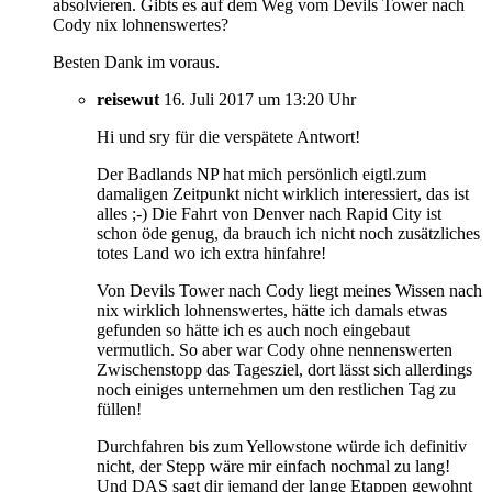
absolvieren. Gibts es auf dem Weg vom Devils Tower nach
Cody nix lohnenswertes?
Besten Dank im voraus.
reisewut
16. Juli 2017 um 13:20 Uhr
Hi und sry für die verspätete Antwort!
Der Badlands NP hat mich persönlich eigtl.zum
damaligen Zeitpunkt nicht wirklich interessiert, das ist
alles ;-) Die Fahrt von Denver nach Rapid City ist
schon öde genug, da brauch ich nicht noch zusätzliches
totes Land wo ich extra hinfahre!
Von Devils Tower nach Cody liegt meines Wissen nach
nix wirklich lohnenswertes, hätte ich damals etwas
gefunden so hätte ich es auch noch eingebaut
vermutlich. So aber war Cody ohne nennenswerten
Zwischenstopp das Tagesziel, dort lässt sich allerdings
noch einiges unternehmen um den restlichen Tag zu
füllen!
Durchfahren bis zum Yellowstone würde ich definitiv
nicht, der Stepp wäre mir einfach nochmal zu lang!
Und DAS sagt dir jemand der lange Etappen gewohnt