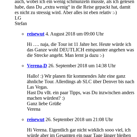
auch, wobei ich ein wenig schmunzeln musste, als ich gelesen
habe, dass Du „extra wenig“ in die Reise gepackt hat, damit
es nicht zu stressig wird. Aber alles ist eben relativ :-)
LG
Stefan
reisewut
4. August 2018 um 09:00 Uhr
Hi …. naja, die Tour ist 11 Jahre her. Heute würde ich
das Ganze wohl DEUTLICH entspannter angehen was
die Strecke angeht. Man lernt ja dazu :-)
Verena-D
26. September 2018 um 14:38 Uhr
Hallo! :) Wir planen für kommendes Jahr eine ganz
ähnliche Tour. Allerdings ab SLC über Denver bis nach
Las Vegas.
Hast Du vllt. ein paar Tipps, was Du inzwischen anders
machen würdest? :)
Ganz liebe Grüße
Verena
reisewut
26. September 2018 um 21:08 Uhr
Hi Verena. Eigentlich gar nicht wirklich sooo viel, ich
würde aber im Gesamten ein paar Tage länger bleiben