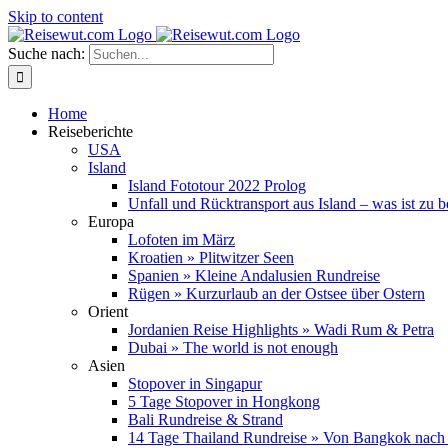
Skip to content
Suche nach:
Home
Reiseberichte
USA
Island
Island Fototour 2022 Prolog
Unfall und Rücktransport aus Island – was ist zu 
Europa
Lofoten im März
Kroatien » Plitwitzer Seen
Spanien » Kleine Andalusien Rundreise
Rügen » Kurzurlaub an der Ostsee über Ostern
Orient
Jordanien Reise Highlights » Wadi Rum & Petra
Dubai » The world is not enough
Asien
Stopover in Singapur
5 Tage Stopover in Hongkong
Bali Rundreise & Strand
14 Tage Thailand Rundreise » Von Bangkok nach