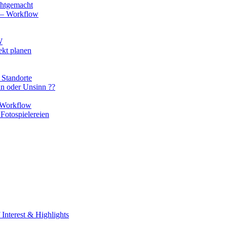
chtgemacht
o – Workflow
W
ekt planen
 Standorte
nn oder Unsinn ??
n Workflow
Fotospielereien
Interest & Highlights