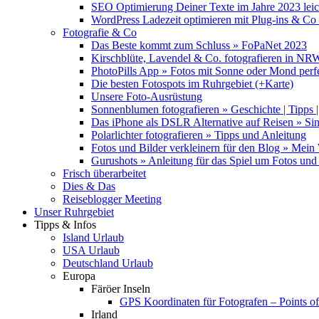
SEO Optimierung Deiner Texte im Jahre 2023 lei
WordPress Ladezeit optimieren mit Plug-ins & C
Fotografie & Co
Das Beste kommt zum Schluss » FoPaNet 2023
Kirschblüte, Lavendel & Co. fotografieren in NR
PhotoPills App » Fotos mit Sonne oder Mond perf
Die besten Fotospots im Ruhrgebiet (+Karte)
Unsere Foto-Ausrüstung
Sonnenblumen fotografieren » Geschichte | Tipps |
Das iPhone als DSLR Alternative auf Reisen » Si
Polarlichter fotografieren » Tipps und Anleitung
Fotos und Bilder verkleinern für den Blog » Mei
Gurushots » Anleitung für das Spiel um Fotos und 
Frisch überarbeitet
Dies & Das
Reiseblogger Meeting
Unser Ruhrgebiet
Tipps & Infos
Island Urlaub
USA Urlaub
Deutschland Urlaub
Europa
Färöer Inseln
GPS Koordinaten für Fotografen – Points of 
Irland