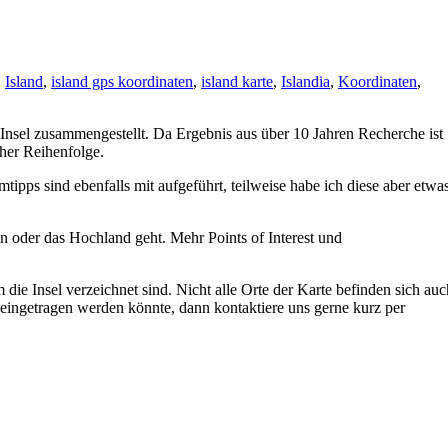
,
Island
,
island gps koordinaten
,
island karte
,
Islandia
,
Koordinaten
,
Insel zusammengestellt. Da Ergebnis aus über 10 Jahren Recherche ist
cher Reihenfolge.
pps sind ebenfalls mit aufgeführt, teilweise habe ich diese aber etwa
en oder das Hochland geht. Mehr Points of Interest und
die Insel verzeichnet sind. Nicht alle Orte der Karte befinden sich au
eingetragen werden könnte, dann kontaktiere uns gerne kurz per