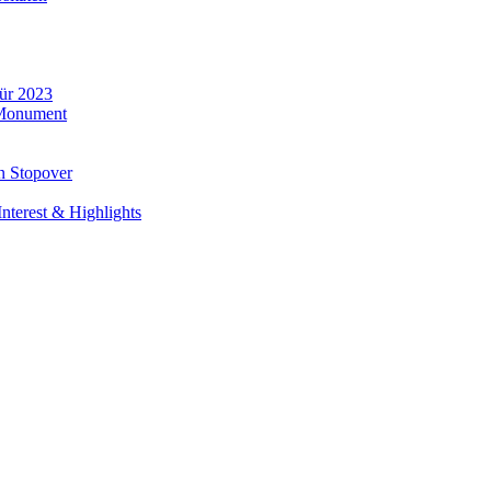
für 2023
 Monument
n Stopover
nterest & Highlights