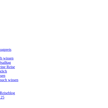
lugpreis
b wissen
tsalltag
eine Reise
klich
ssen
esuch wissen
 Reiseblog
 25