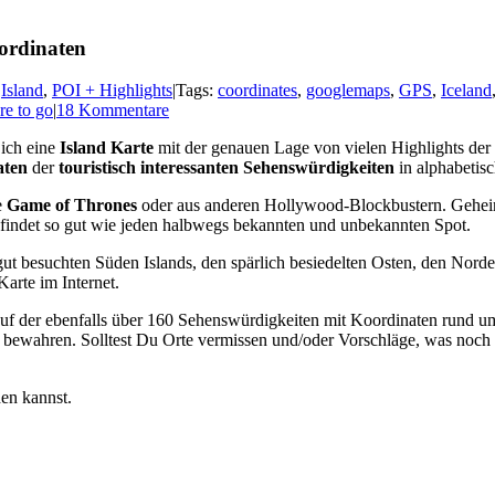
ordinaten
:
Island
,
POI + Highlights
|
Tags:
coordinates
,
googlemaps
,
GPS
,
Iceland
re to go
|
18 Kommentare
 ich eine
Island Karte
mit der genauen Lage von vielen Highlights der 
aten
der
touristisch interessanten Sehenswürdigkeiten
in alphabetis
e
Game of Thrones
oder aus anderen Hollywood-Blockbustern. Geheimti
der findet so gut wie jeden halbwegs bekannten und unbekannten Spot.
h gut besuchten Süden Islands, den spärlich besiedelten Osten, den Nord
arte im Internet.
 auf der ebenfalls über 160 Sehenswürdigkeiten mit Koordinaten rund um 
 bewahren. Solltest Du Orte vermissen und/oder Vorschläge, was noch 
den kannst.