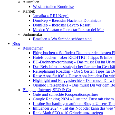
Australien
Westaustralien Rundreise
Karibik
Jamaika » RIU Negril
DomRep » Iberostar Hacienda Dominicus
DomRep » Iberostar Bavaro Resort
Mexico Yucatan » Iberostar Paraiso del Mar
Südamerika
Brasilien » Wo Strände schöner sind
Blog
Reisethemen
Flüge buchen » So findest Du immer den besten F
Hotels buchen – aber RICHTIG !! Tipps & Infos
EU-Drohnenverordnung » Das musst Du im Urlau
Das Reisebüro als strategischer Partner im Geschäf
Reiseplanung Roadtrip » Die 5 besten Tipps für D
Reise Apps für iOS » Diese Apps brauchst Du wir
Flightright und Fluggastrechte » Das musst Du wi
Orlando Freizeitparks » Das musst Du vor dem B
Bloggen, Internet, SEO & Co
Gute und schlechte Kooperationspartner
Google Ranking 2024 » Lust und Frust mit einem
Lustige Suchanfragen auf dem Blog » Unsere Top
Influencer 2024 » Tut das Not oder kann das weg?
Rank Math SEO » 10 Gründe umzusteigen