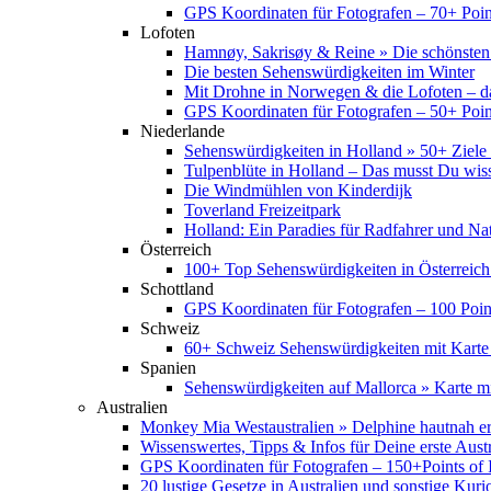
GPS Koordinaten für Fotografen – 70+ Point
Lofoten
Hamnøy, Sakrisøy & Reine » Die schönsten
Die besten Sehenswürdigkeiten im Winter
Mit Drohne in Norwegen & die Lofoten – d
GPS Koordinaten für Fotografen – 50+ Point
Niederlande
Sehenswürdigkeiten in Holland » 50+ Ziele 
Tulpenblüte in Holland – Das musst Du wis
Die Windmühlen von Kinderdijk
Toverland Freizeitpark
Holland: Ein Paradies für Radfahrer und Na
Österreich
100+ Top Sehenswürdigkeiten in Österreich
Schottland
GPS Koordinaten für Fotografen – 100 Point
Schweiz
60+ Schweiz Sehenswürdigkeiten mit Karte
Spanien
Sehenswürdigkeiten auf Mallorca » Karte mi
Australien
Monkey Mia Westaustralien » Delphine hautnah e
Wissenswertes, Tipps & Infos für Deine erste Aust
GPS Koordinaten für Fotografen – 150+Points of I
20 lustige Gesetze in Australien und sonstige Kurio