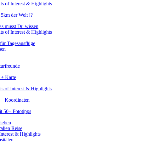
s of Interest & Highlights
 5km der Welt !?
as musst Du wissen
s of Interest & Highlights
für Tagesausflüge
sen
turfreunde
 + Karte
s of Interest & Highlights
 + Koordinaten
t 50+ Fototipps
rleben
ralien Reise
nterest & Highlights
sitäten