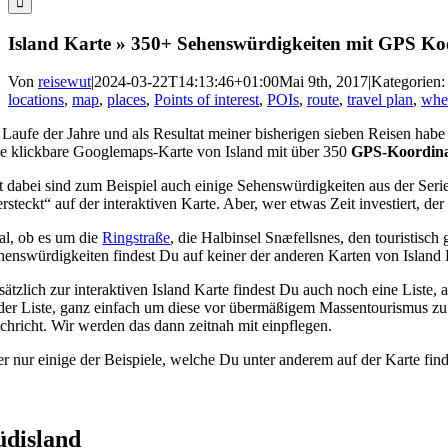
Island Karte » 350+ Sehenswürdigkeiten mit GPS Ko
Von
reisewut
|
2024-03-22T14:13:46+01:00
Mai 9th, 2017
|
Kategorien
locations
,
map
,
places
,
Points of interest
,
POIs
,
route
,
travel plan
,
whe
 Laufe der Jahre und als Resultat meiner bisherigen sieben Reisen habe
ne klickbare Googlemaps-Karte von Island mit über 350
GPS-Koordin
t dabei sind zum Beispiel auch einige Sehenswürdigkeiten aus der Seri
ersteckt“ auf der interaktiven Karte. Aber, wer etwas Zeit investiert, 
al, ob es um die
Ringstraße
, die Halbinsel Snæfellsnes, den touristisc
henswürdigkeiten findest Du auf keiner der anderen Karten von Island K
sätzlich zur interaktiven Island Karte findest Du auch noch eine Liste,
 der Liste, ganz einfach um diese vor übermäßigem Massentourismus zu
chricht. Wir werden das dann zeitnah mit einpflegen.
er nur einige der Beispiele, welche Du unter anderem auf der Karte fin
üdisland