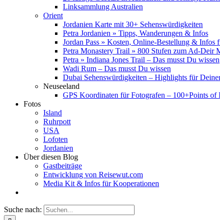
Linksammlung Australien
Orient
Jordanien Karte mit 30+ Sehenswürdigkeiten
Petra Jordanien » Tipps, Wanderungen & Infos
Jordan Pass » Kosten, Online-Bestellung & Infos 
Petra Monastery Trail » 800 Stufen zum Ad-Deir
Petra » Indiana Jones Trail – Das musst Du wissen
Wadi Rum – Das musst Du wissen
Dubai Sehenswürdigkeiten – Highlights für Deine
Neuseeland
GPS Koordinaten für Fotografen – 100+Points of I
Fotos
Island
Ruhrpott
USA
Lofoten
Jordanien
Über diesen Blog
Gastbeiträge
Entwicklung von Reisewut.com
Media Kit & Infos für Kooperationen
Suche nach: