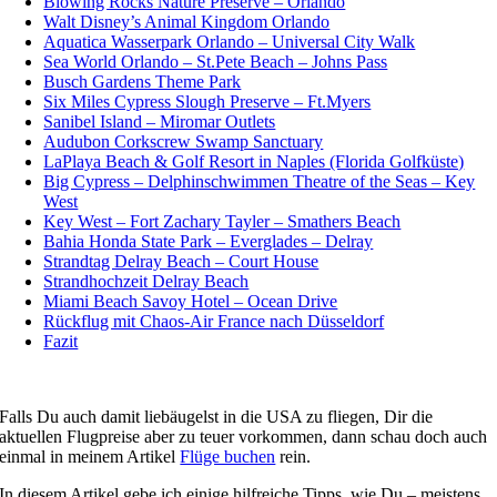
Blowing Rocks Nature Preserve – Orlando
Walt Disney’s Animal Kingdom Orlando
Aquatica Wasserpark Orlando – Universal City Walk
Sea World Orlando – St.Pete Beach – Johns Pass
Busch Gardens Theme Park
Six Miles Cypress Slough Preserve – Ft.Myers
Sanibel Island – Miromar Outlets
Audubon Corkscrew Swamp Sanctuary
LaPlaya Beach & Golf Resort in Naples (Florida Golfküste)
Big Cypress – Delphinschwimmen Theatre of the Seas – Key
West
Key West – Fort Zachary Tayler – Smathers Beach
Bahia Honda State Park – Everglades – Delray
Strandtag Delray Beach – Court House
Strandhochzeit Delray Beach
Miami Beach Savoy Hotel – Ocean Drive
Rückflug mit Chaos-Air France nach Düsseldorf
Fazit
Falls Du auch damit liebäugelst in die USA zu fliegen, Dir die
aktuellen Flugpreise aber zu teuer vorkommen, dann schau doch auch
einmal in meinem Artikel
Flüge buchen
rein.
In diesem Artikel gebe ich einige hilfreiche Tipps, wie Du – meistens