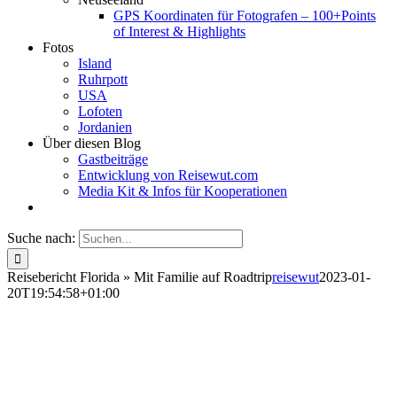
GPS Koordinaten für Fotografen – 100+Points
of Interest & Highlights
Fotos
Island
Ruhrpott
USA
Lofoten
Jordanien
Über diesen Blog
Gastbeiträge
Entwicklung von Reisewut.com
Media Kit & Infos für Kooperationen
Suche nach:
Reisebericht Florida » Mit Familie auf Roadtrip
reisewut
2023-01-
20T19:54:58+01:00