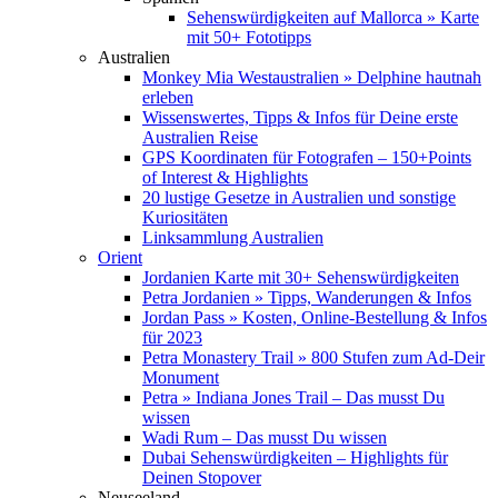
Sehenswürdigkeiten auf Mallorca » Karte
mit 50+ Fototipps
Australien
Monkey Mia Westaustralien » Delphine hautnah
erleben
Wissenswertes, Tipps & Infos für Deine erste
Australien Reise
GPS Koordinaten für Fotografen – 150+Points
of Interest & Highlights
20 lustige Gesetze in Australien und sonstige
Kuriositäten
Linksammlung Australien
Orient
Jordanien Karte mit 30+ Sehenswürdigkeiten
Petra Jordanien » Tipps, Wanderungen & Infos
Jordan Pass » Kosten, Online-Bestellung & Infos
für 2023
Petra Monastery Trail » 800 Stufen zum Ad-Deir
Monument
Petra » Indiana Jones Trail – Das musst Du
wissen
Wadi Rum – Das musst Du wissen
Dubai Sehenswürdigkeiten – Highlights für
Deinen Stopover
Neuseeland