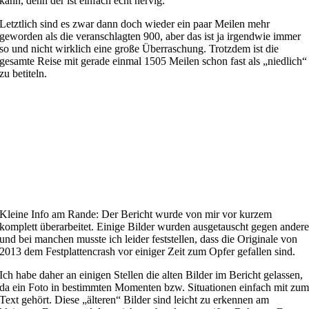
kann, denn der ist einfach echt nervig.
Letztlich sind es zwar dann doch wieder ein paar Meilen mehr
geworden als die veranschlagten 900, aber das ist ja irgendwie immer
so und nicht wirklich eine große Überraschung. Trotzdem ist die
gesamte Reise mit gerade einmal 1505 Meilen schon fast als „niedlich“
zu betiteln.
Kleine Info am Rande: Der Bericht wurde von mir vor kurzem
komplett überarbeitet. Einige Bilder wurden ausgetauscht gegen ander
und bei manchen musste ich leider feststellen, dass die Originale von
2013 dem Festplattencrash vor einiger Zeit zum Opfer gefallen sind.
Ich habe daher an einigen Stellen die alten Bilder im Bericht gelassen,
da ein Foto in bestimmten Momenten bzw. Situationen einfach mit zu
Text gehört. Diese „älteren“ Bilder sind leicht zu erkennen am