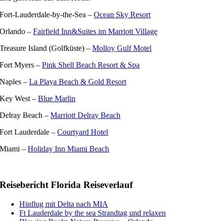
Fort-Lauderdale-by-the-Sea –
Ocean Sky Resort
Orlando –
Fairfield Inn&Suites im Marriott Village
Treasure Island (Golfküste) –
Molloy Gulf Motel
Fort Myers –
Pink Shell Beach Resort & Spa
Naples –
La Playa Beach & Gold Resort
Key West –
Blue Marlin
Delray Beach –
Marriott Delray Beach
Fort Lauderdale –
Courtyard Hotel
Miami –
Holiday Inn Miami Beach
Reisebericht Florida Reiseverlauf
Hinflug mit Delta nach MIA
Ft Lauderdale by the sea Strandtag und relaxen