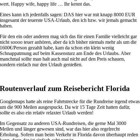
wert. Happy wife, happy life … Ihr kennt das.
Eines kann ich jedenfalls sagen: DAS hier war mit knapp 8000 EUR
insgesamt der teuerste USA-Urlaub, den ich bzw. wir jemals gemacht
haben.
Für den ein oder anderen mag sich das für einen Familie vielleicht gar
nicht soooo teuer anhören, aber da ich bisher niemals mehr als um die
1600€/Person gezahlt habe, kam da schon ein klein wenig
Schnappatmung auf beim Kassensturz am Ende des Urlaubs. Aber
manchmal sollte man halt auch mal nicht auf den Preis schauen,
sondern einfach nur den Urlaub genießen.
Routenverlauf zum Reisebericht Florida
Googlemaps hatte als reine Fahrtstrecke für die Rundreise irgend etwas
um die 900 Meilen ausgespuckt. Da wir 15 Tage Zeit hatten dafür,
sollte es also ein relativ relaxter Urlaub werden!
Im Gegensatz zu anderen USA-Rundreisen, die gerne Mal 3000
Meilen und länger gewesen sind, war das hier also regelrecht
Erholung. Sofern man beim Verkehr in Florida davon überhaupt reden