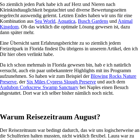
So ziemlich jeden Park habe ich auf Herz und Nieren nach
Kleinkindtauglichkeit begutachtet und diverse Bewertungsseiten
regelrecht auswendig gelernt. Letzten Endes haben wir uns für eine
Kombination aus
Sea World
,
Aquatica
,
Busch Gardens
und
Animal
Kingdom
. Ob das wirklich die optimale Lösung gewesen ist, dazu
dann später mehr.
Eine Übersicht samt Erfahrungsberichte zu so ziemlich jedem
Freizeitpark in Florida findest Du übrigens in unserem Artikel, den ich
Dir hier oben verlinkt habe.
Da ich schon mehrmals in Florida gewesen bin, hab e ich natürlich
versucht, auch ein paar unbekanntere Highlights mit ins Programm
aufzunehmen. So haben wir zum Beispiel der
Blowing Rocks Nature
Preserve
, der
Six Miles Cypress Slough Preserve
und auch dem
Audubon Corkscrew Swamp Sanctuary
bei Naples einen Besuch
abgestattet. Dort war ich selber bisher nämlich noch nicht.
Warum Reisezeitraum August?
Der Reisezeitraum war bedingt dadurch, das wir uns logischerweise an
die Schulferien halten mussten, nicht wirklich flexibel. Laura war zu