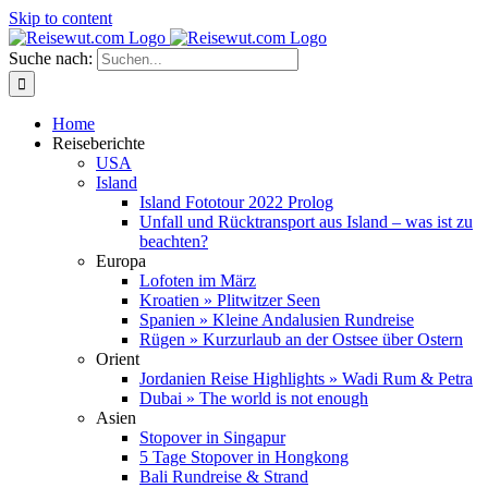
Skip to content
Suche nach:
Home
Reiseberichte
USA
Island
Island Fototour 2022 Prolog
Unfall und Rücktransport aus Island – was ist zu
beachten?
Europa
Lofoten im März
Kroatien » Plitwitzer Seen
Spanien » Kleine Andalusien Rundreise
Rügen » Kurzurlaub an der Ostsee über Ostern
Orient
Jordanien Reise Highlights » Wadi Rum & Petra
Dubai » The world is not enough
Asien
Stopover in Singapur
5 Tage Stopover in Hongkong
Bali Rundreise & Strand