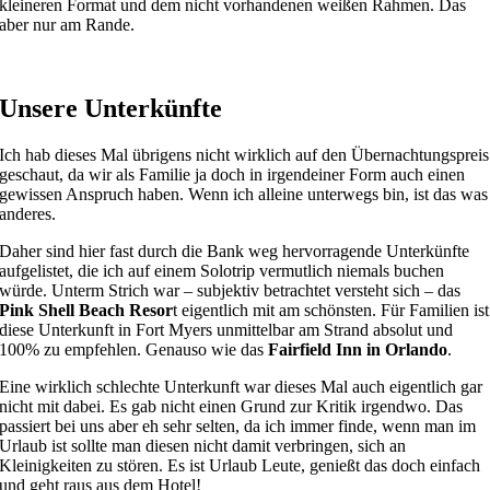
kleineren Format und dem nicht vorhandenen weißen Rahmen. Das
aber nur am Rande.
Unsere Unterkünfte
Ich hab dieses Mal übrigens nicht wirklich auf den Übernachtungspreis
geschaut, da wir als Familie ja doch in irgendeiner Form auch einen
gewissen Anspruch haben. Wenn ich alleine unterwegs bin, ist das was
anderes.
Daher sind hier fast durch die Bank weg hervorragende Unterkünfte
aufgelistet, die ich auf einem Solotrip vermutlich niemals buchen
würde. Unterm Strich war – subjektiv betrachtet versteht sich – das
Pink Shell Beach Resor
t eigentlich mit am schönsten. Für Familien ist
diese Unterkunft in Fort Myers unmittelbar am Strand absolut und
100% zu empfehlen. Genauso wie das
Fairfield Inn in Orlando
.
Eine wirklich schlechte Unterkunft war dieses Mal auch eigentlich gar
nicht mit dabei. Es gab nicht einen Grund zur Kritik irgendwo. Das
passiert bei uns aber eh sehr selten, da ich immer finde, wenn man im
Urlaub ist sollte man diesen nicht damit verbringen, sich an
Kleinigkeiten zu stören. Es ist Urlaub Leute, genießt das doch einfach
und geht raus aus dem Hotel!