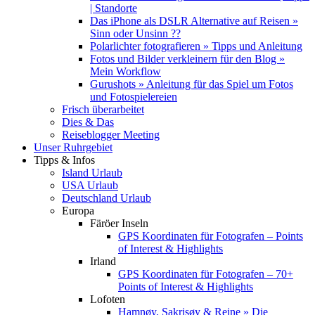
| Standorte
Das iPhone als DSLR Alternative auf Reisen »
Sinn oder Unsinn ??
Polarlichter fotografieren » Tipps und Anleitung
Fotos und Bilder verkleinern für den Blog »
Mein Workflow
Gurushots » Anleitung für das Spiel um Fotos
und Fotospielereien
Frisch überarbeitet
Dies & Das
Reiseblogger Meeting
Unser Ruhrgebiet
Tipps & Infos
Island Urlaub
USA Urlaub
Deutschland Urlaub
Europa
Färöer Inseln
GPS Koordinaten für Fotografen – Points
of Interest & Highlights
Irland
GPS Koordinaten für Fotografen – 70+
Points of Interest & Highlights
Lofoten
Hamnøy, Sakrisøy & Reine » Die