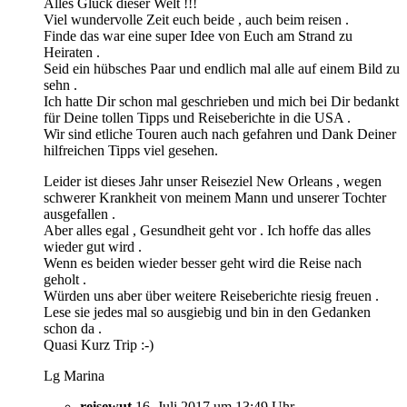
Alles Glück dieser Welt !!!
Viel wundervolle Zeit euch beide , auch beim reisen .
Finde das war eine super Idee von Euch am Strand zu
Heiraten .
Seid ein hübsches Paar und endlich mal alle auf einem Bild zu
sehn .
Ich hatte Dir schon mal geschrieben und mich bei Dir bedankt
für Deine tollen Tipps und Reiseberichte in die USA .
Wir sind etliche Touren auch nach gefahren und Dank Deiner
hilfreichen Tipps viel gesehen.
Leider ist dieses Jahr unser Reiseziel New Orleans , wegen
schwerer Krankheit von meinem Mann und unserer Tochter
ausgefallen .
Aber alles egal , Gesundheit geht vor . Ich hoffe das alles
wieder gut wird .
Wenn es beiden wieder besser geht wird die Reise nach
geholt .
Würden uns aber über weitere Reiseberichte riesig freuen .
Lese sie jedes mal so ausgiebig und bin in den Gedanken
schon da .
Quasi Kurz Trip :-)
Lg Marina
reisewut
16. Juli 2017 um 13:49 Uhr