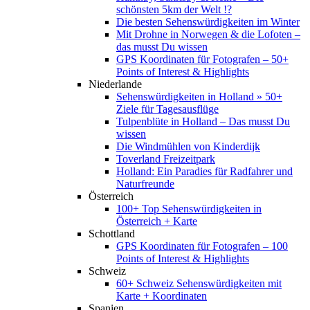
schönsten 5km der Welt !?
Die besten Sehenswürdigkeiten im Winter
Mit Drohne in Norwegen & die Lofoten –
das musst Du wissen
GPS Koordinaten für Fotografen – 50+
Points of Interest & Highlights
Niederlande
Sehenswürdigkeiten in Holland » 50+
Ziele für Tagesausflüge
Tulpenblüte in Holland – Das musst Du
wissen
Die Windmühlen von Kinderdijk
Toverland Freizeitpark
Holland: Ein Paradies für Radfahrer und
Naturfreunde
Österreich
100+ Top Sehenswürdigkeiten in
Österreich + Karte
Schottland
GPS Koordinaten für Fotografen – 100
Points of Interest & Highlights
Schweiz
60+ Schweiz Sehenswürdigkeiten mit
Karte + Koordinaten
Spanien