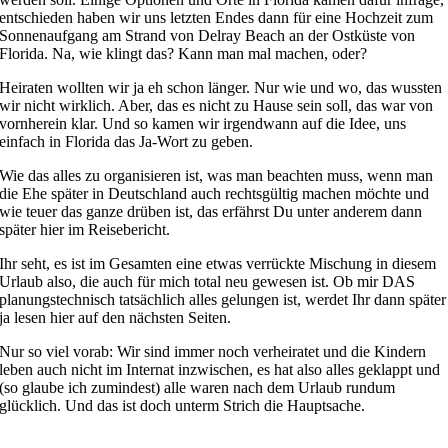
entschieden haben wir uns letzten Endes dann für eine Hochzeit zum
Sonnenaufgang am Strand von Delray Beach an der Ostküste von
Florida. Na, wie klingt das? Kann man mal machen, oder?
Heiraten wollten wir ja eh schon länger. Nur wie und wo, das wussten
wir nicht wirklich. Aber, das es nicht zu Hause sein soll, das war von
vornherein klar. Und so kamen wir irgendwann auf die Idee, uns
einfach in Florida das Ja-Wort zu geben.
Wie das alles zu organisieren ist, was man beachten muss, wenn man
die Ehe später in Deutschland auch rechtsgültig machen möchte und
wie teuer das ganze drüben ist, das erfährst Du unter anderem dann
später hier im Reisebericht.
Ihr seht, es ist im Gesamten eine etwas verrückte Mischung in diesem
Urlaub also, die auch für mich total neu gewesen ist. Ob mir DAS
planungstechnisch tatsächlich alles gelungen ist, werdet Ihr dann später
ja lesen hier auf den nächsten Seiten.
Nur so viel vorab: Wir sind immer noch verheiratet und die Kindern
leben auch nicht im Internat inzwischen, es hat also alles geklappt und
(so glaube ich zumindest) alle waren nach dem Urlaub rundum
glücklich. Und das ist doch unterm Strich die Hauptsache.