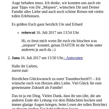
Auge behalten muss. Ich denke, wir konnten uns auch ein
paar Tipps von Dir „Mopsen“, wünschen Dir und Deiner
Familie alles Liebe und auch noch schöne Reisen mit vielen
tollen Erlebnissen.
Es grüßen Euch ganz herzlich Ute und Erhard
reisewut
16. Juli 2017 um 13:54 Uhr
Hi, es freut mich wenn Ihr euch ein bisschen was
„mopsen“ konntet, genau DAFÜR ist die Seite unter
anderem ja auch da ;-)
Jana
16. Juli 2017 um 13:50 Uhr
- Antworten
Hallo ihr Lieben,
zuerst mal:
Herzlichen Glückwunsch zu eurer Traumhochzeit!!! – Ich
wünsche euch von Herzen alles Liebe. Viel Glück für eure
gemeinsame Zukunft als Familie!
Das ist ja ein Ding. Vielen Dank, dass ihr uns (die, die am
anderen Ende der Leitung vor dem Bildschirm hocken und
immer glasige Augen kriegen, beim Lesen der tollen Berichte)
an diesem großen Tag habt teilhaben lassen.