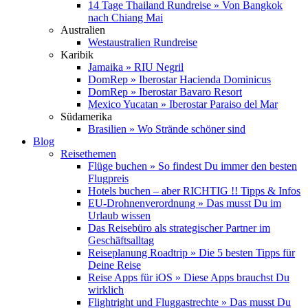
14 Tage Thailand Rundreise » Von Bangkok
nach Chiang Mai
Australien
Westaustralien Rundreise
Karibik
Jamaika » RIU Negril
DomRep » Iberostar Hacienda Dominicus
DomRep » Iberostar Bavaro Resort
Mexico Yucatan » Iberostar Paraiso del Mar
Südamerika
Brasilien » Wo Strände schöner sind
Blog
Reisethemen
Flüge buchen » So findest Du immer den besten
Flugpreis
Hotels buchen – aber RICHTIG !! Tipps & Infos
EU-Drohnenverordnung » Das musst Du im
Urlaub wissen
Das Reisebüro als strategischer Partner im
Geschäftsalltag
Reiseplanung Roadtrip » Die 5 besten Tipps für
Deine Reise
Reise Apps für iOS » Diese Apps brauchst Du
wirklich
Flightright und Fluggastrechte » Das musst Du