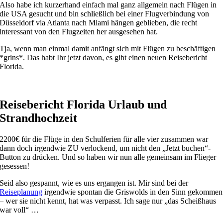
Also habe ich kurzerhand einfach mal ganz allgemein nach Flügen in
die USA gesucht und bin schließlich bei einer Flugverbindung von
Düsseldorf via Atlanta nach Miami hängen geblieben, die recht
interessant von den Flugzeiten her ausgesehen hat.
Tja, wenn man einmal damit anfängt sich mit Flügen zu beschäftigen
*grins*. Das habt Ihr jetzt davon, es gibt einen neuen Reisebericht
Florida.
Reisebericht Florida Urlaub und
Strandhochzeit
2200€ für die Flüge in den Schulferien für alle vier zusammen war
dann doch irgendwie ZU verlockend, um nicht den „Jetzt buchen“-
Button zu drücken. Und so haben wir nun alle gemeinsam im Flieger
gesessen!
Seid also gespannt, wie es uns ergangen ist. Mir sind bei der
Reiseplanung
irgendwie spontan die Griswolds in den Sinn gekommen
– wer sie nicht kennt, hat was verpasst. Ich sage nur „das Scheißhaus
war voll“ …