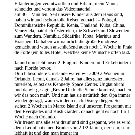
Erläuterungen verantwortlich und Erhard, mein Mann,
schneidet und vertont das Videomaterial
auf 30 – Minuten. Seit unsere Kinder aus dem Haus sind,
haben wir auch schon tolle Reisen gemacht – Potugal,
Dominikansiche Republik, Kenia, Thailand, Kuba, China,
Venezuela, natürlich Österreich, die Schweiz und Slowenien
zum Wandern, Namibia, Südafrika, Kreta, Maritius und
Brasilien. Da haben wir natürlich die gro0e Rundreise
gemacht und waren anschließend auch noch 1 Woche in Praia
de Forte (ein tolles Hotel, welches keine Wünsche offen läßt.
Ja und nun steht unser 2. Flug mit Kindern und Enkelkindern
nach Florida bevor.
Durch besondere Umstände waren wir 2009 2 Wochen in
Orlando. Leoni, damals 2 Jahre, hat alles ganz interessiert
miterlebt, selbst das Kennedy-Space-Center. Unglaublich!
und da wir gesagt: „Bevor Du in die Schule kommst, machen
wir das noch mal“. Und nun hat sie natürlich den Opa immer
wieder gefragt, wann wir denn nach Disney fliegen. So
stehen 2 Wochen in Marco Island auf unserem Programm mit
den Everglades und Bush Garden, danach geht es noch für 1
Woche nach Orlando.
Wir freuen uns alle sehr drauf und sind gespannt, wie es wird,
denn Leoni hat einen Bruder von 2 1/2 Jahren, der sehr, sehr
lebhaft ist und den man immer im