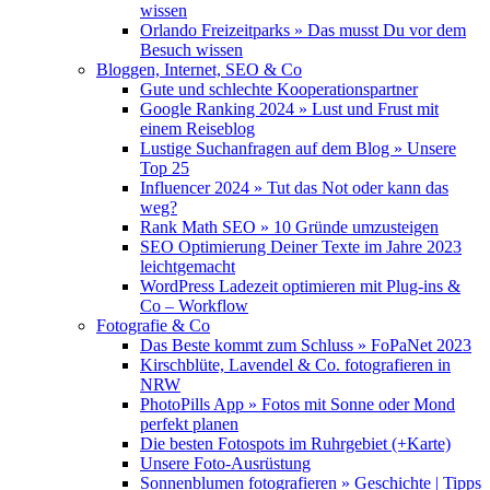
wissen
Orlando Freizeitparks » Das musst Du vor dem
Besuch wissen
Bloggen, Internet, SEO & Co
Gute und schlechte Kooperationspartner
Google Ranking 2024 » Lust und Frust mit
einem Reiseblog
Lustige Suchanfragen auf dem Blog » Unsere
Top 25
Influencer 2024 » Tut das Not oder kann das
weg?
Rank Math SEO » 10 Gründe umzusteigen
SEO Optimierung Deiner Texte im Jahre 2023
leichtgemacht
WordPress Ladezeit optimieren mit Plug-ins &
Co – Workflow
Fotografie & Co
Das Beste kommt zum Schluss » FoPaNet 2023
Kirschblüte, Lavendel & Co. fotografieren in
NRW
PhotoPills App » Fotos mit Sonne oder Mond
perfekt planen
Die besten Fotospots im Ruhrgebiet (+Karte)
Unsere Foto-Ausrüstung
Sonnenblumen fotografieren » Geschichte | Tipps