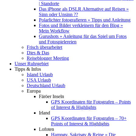
| Standorte
Das iPhone als DSLR Alternative auf Reisen »
Sinn oder Unsinn ??
Polarlichter fotografieren » Tipps und Anleitung
Fotos und Bilder verkleinern für den Blog »
Mein Workflow
Gurushots » Anleitung für das Spiel um Fotos
und Fotospielereien
Frisch überarbeitet
Dies & Das
Reiseblogger Meeting
Unser Ruhrgebiet
Tipps & Infos
Island Urlaub
USA Urlaub
Deutschland Urlaub
Europa
Färöer Inseln
GPS Koordinaten für Fotografen – Points
of Interest & Highlights
Irland
GPS Koordinaten für Fotografen – 70+
Points of Interest & Highlights
Lofoten
Hamnøy, Sakrisøy & Reine » Die