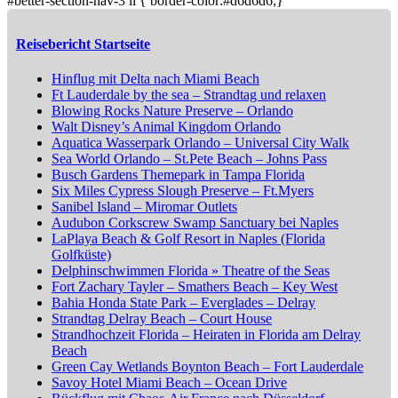
#better-section-nav-3 li { border-color:#d6d6d6;}
Reisebericht Startseite
Hinflug mit Delta nach Miami Beach
Ft Lauderdale by the sea – Strandtag und relaxen
Blowing Rocks Nature Preserve – Orlando
Walt Disney’s Animal Kingdom Orlando
Aquatica Wasserpark Orlando – Universal City Walk
Sea World Orlando – St.Pete Beach – Johns Pass
Busch Gardens Themepark in Tampa Florida
Six Miles Cypress Slough Preserve – Ft.Myers
Sanibel Island – Miromar Outlets
Audubon Corkscrew Swamp Sanctuary bei Naples
LaPlaya Beach & Golf Resort in Naples (Florida
Golfküste)
Delphinschwimmen Florida » Theatre of the Seas
Fort Zachary Tayler – Smathers Beach – Key West
Bahia Honda State Park – Everglades – Delray
Strandtag Delray Beach – Court House
Strandhochzeit Florida – Heiraten in Florida am Delray
Beach
Green Cay Wetlands Boynton Beach – Fort Lauderdale
Savoy Hotel Miami Beach – Ocean Drive