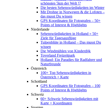
schönsten 5km der Welt !?
Die besten Sehenswürdigkeiten im Winter
Mit Drohne in Norwegen & die Lofoten –
das musst Du wissen
GPS Koordinaten für Fotografen – 50+
Points of Interest & Highlights
Niederlande
Sehenswürdigkeiten in Holland » 50+
Ziele für Tagesausflüge
Tulpenblüte in Holland – Das musst Du
wissen
Die Windmühlen von Kinderdijk
Toverland Freizeitpark
Holland: Ein Paradies für Radfahrer und
Naturfreunde
Österreich
100+ Top Sehenswürdigkeiten in
Österreich + Karte
Schottland
GPS Koordinaten für Fotografen – 100
Points of Interest & Highlights
Schweiz
60+ Schweiz Sehenswürdigkeiten mit
Karte + Koordinaten
Spanien