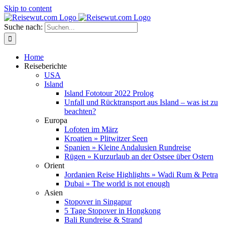
Skip to content
Suche nach:
Home
Reiseberichte
USA
Island
Island Fototour 2022 Prolog
Unfall und Rücktransport aus Island – was ist zu
beachten?
Europa
Lofoten im März
Kroatien » Plitwitzer Seen
Spanien » Kleine Andalusien Rundreise
Rügen » Kurzurlaub an der Ostsee über Ostern
Orient
Jordanien Reise Highlights » Wadi Rum & Petra
Dubai » The world is not enough
Asien
Stopover in Singapur
5 Tage Stopover in Hongkong
Bali Rundreise & Strand