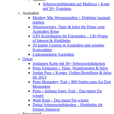
Sehenswürdigkeiten auf Mallorca » Karte
mit 50+ Fototipps
Australien
Monkey Mia Westaustralien » Delphine hautnah
erleben
Wissenswertes, Tipps & Infos für Deine erste
Australien Reise
GPS Koordinaten für Fotografen – 150+Points
of Interest & Highlights
20 lustige Gesetze in Australien und sonstige
Kuriositäten
Linksammlung Australien
Orient
Jordanien Karte mit 30+ Sehenswürdigkeiten
Petra Jordanien » Tipps, Wanderungen & Infos
Jordan Pass » Kosten, Online-Bestellung & Infos
für 2023
Petra Monastery Trail » 800 Stufen zum Ad-Deir
Monument
Petra » Indiana Jones Trail – Das musst Du
wissen
Wadi Rum – Das musst Du wissen
Dubai Sehenswürdigkeiten – Highlights für
Deinen Stopover
Neuseeland