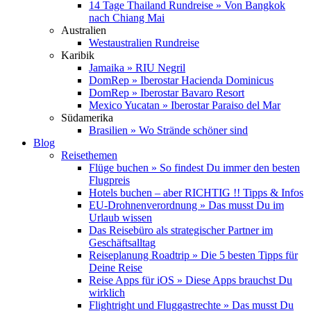
14 Tage Thailand Rundreise » Von Bangkok
nach Chiang Mai
Australien
Westaustralien Rundreise
Karibik
Jamaika » RIU Negril
DomRep » Iberostar Hacienda Dominicus
DomRep » Iberostar Bavaro Resort
Mexico Yucatan » Iberostar Paraiso del Mar
Südamerika
Brasilien » Wo Strände schöner sind
Blog
Reisethemen
Flüge buchen » So findest Du immer den besten
Flugpreis
Hotels buchen – aber RICHTIG !! Tipps & Infos
EU-Drohnenverordnung » Das musst Du im
Urlaub wissen
Das Reisebüro als strategischer Partner im
Geschäftsalltag
Reiseplanung Roadtrip » Die 5 besten Tipps für
Deine Reise
Reise Apps für iOS » Diese Apps brauchst Du
wirklich
Flightright und Fluggastrechte » Das musst Du