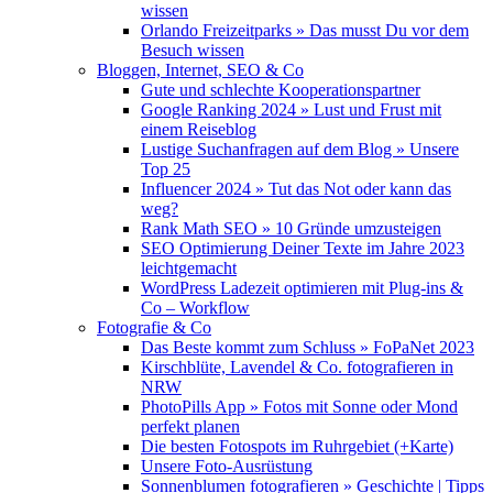
wissen
Orlando Freizeitparks » Das musst Du vor dem
Besuch wissen
Bloggen, Internet, SEO & Co
Gute und schlechte Kooperationspartner
Google Ranking 2024 » Lust und Frust mit
einem Reiseblog
Lustige Suchanfragen auf dem Blog » Unsere
Top 25
Influencer 2024 » Tut das Not oder kann das
weg?
Rank Math SEO » 10 Gründe umzusteigen
SEO Optimierung Deiner Texte im Jahre 2023
leichtgemacht
WordPress Ladezeit optimieren mit Plug-ins &
Co – Workflow
Fotografie & Co
Das Beste kommt zum Schluss » FoPaNet 2023
Kirschblüte, Lavendel & Co. fotografieren in
NRW
PhotoPills App » Fotos mit Sonne oder Mond
perfekt planen
Die besten Fotospots im Ruhrgebiet (+Karte)
Unsere Foto-Ausrüstung
Sonnenblumen fotografieren » Geschichte | Tipps