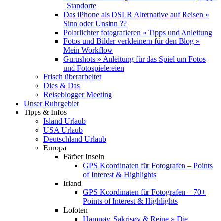
| Standorte
Das iPhone als DSLR Alternative auf Reisen »
Sinn oder Unsinn ??
Polarlichter fotografieren » Tipps und Anleitung
Fotos und Bilder verkleinern für den Blog »
Mein Workflow
Gurushots » Anleitung für das Spiel um Fotos
und Fotospielereien
Frisch überarbeitet
Dies & Das
Reiseblogger Meeting
Unser Ruhrgebiet
Tipps & Infos
Island Urlaub
USA Urlaub
Deutschland Urlaub
Europa
Färöer Inseln
GPS Koordinaten für Fotografen – Points
of Interest & Highlights
Irland
GPS Koordinaten für Fotografen – 70+
Points of Interest & Highlights
Lofoten
Hamnøy, Sakrisøy & Reine » Die