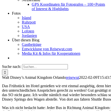
GPS Koordinaten für Fotografen – 100+Points
of Interest & Highlights
Fotos
Island
Ruhrpott
USA
Lofoten
Jordanien
Über diesen Blog
Gastbeiträge
Entwicklung von Reisewut.com
Media Kit & Infos für Kooperationen
Suche nach:
Walt Disney’s Animal Kingdom Orlando
reisewut
2022-02-09T15:43:
Das Frühstück im Hotel genießen wir erst einmal ausgiebig, denn hier 
den unterschiedlichen Ansprüchen gerecht zu werden! Gut gesättigt 
das SO nicht ganz. Ich wollte nämlich mal wieder besonders schlau 
Disney Springs den Wagen abstelle. Von dort aus fahren Shuttle Bus
Was ich nicht bedacht hatte: Jeder Bus in Richtung Animal Kingdom 