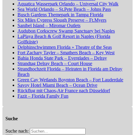
Aquatica Wasserpark Orlando – Universal City Walk
Sea World Orlando – St.Pete Beach – Johns Pass
Busch Gardens Themepark in Tampa Florida
Six Miles Cypress Slough Preserve – Ft.Myers
Sanibel Island – Miromar Outlets
Audubon Corkscrew Swamp Sanctuary bei Naples
LaPlaya Beach & Golf Resort in Naples (Florida
Golfküste)
Delphinschwimmen Florida » Theatre of the Seas
Fort Zachary Tayler – Smathers Beach – Key West
Bahia Honda State Park – Everglades – Delray
Strandtag Delray Beach – Court House
Strandhochzeit Florida – Heiraten in Florida am Delray
Beach
Green Cay Wetlands Boynton Beach – Fort Lauderdale
Savoy Hotel Miami Beach – Ocean Drive
Rückflug mit Chaos-Air France nach Düsseldorf
Fazit – Florida Family Fun
Suche
Suche nach: