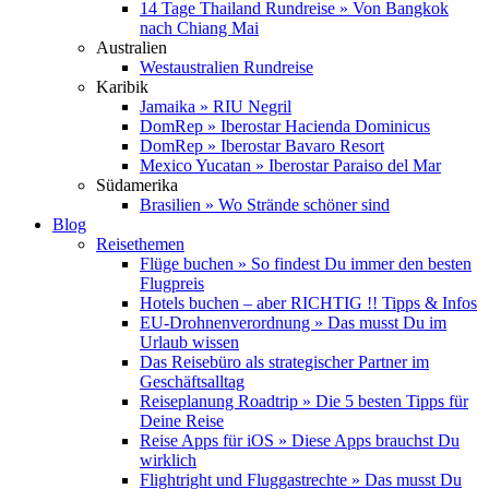
14 Tage Thailand Rundreise » Von Bangkok
nach Chiang Mai
Australien
Westaustralien Rundreise
Karibik
Jamaika » RIU Negril
DomRep » Iberostar Hacienda Dominicus
DomRep » Iberostar Bavaro Resort
Mexico Yucatan » Iberostar Paraiso del Mar
Südamerika
Brasilien » Wo Strände schöner sind
Blog
Reisethemen
Flüge buchen » So findest Du immer den besten
Flugpreis
Hotels buchen – aber RICHTIG !! Tipps & Infos
EU-Drohnenverordnung » Das musst Du im
Urlaub wissen
Das Reisebüro als strategischer Partner im
Geschäftsalltag
Reiseplanung Roadtrip » Die 5 besten Tipps für
Deine Reise
Reise Apps für iOS » Diese Apps brauchst Du
wirklich
Flightright und Fluggastrechte » Das musst Du