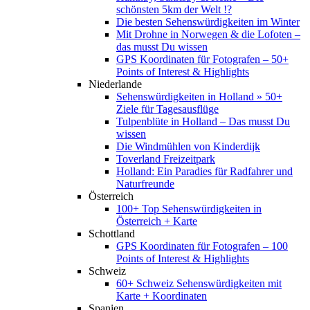
schönsten 5km der Welt !?
Die besten Sehenswürdigkeiten im Winter
Mit Drohne in Norwegen & die Lofoten –
das musst Du wissen
GPS Koordinaten für Fotografen – 50+
Points of Interest & Highlights
Niederlande
Sehenswürdigkeiten in Holland » 50+
Ziele für Tagesausflüge
Tulpenblüte in Holland – Das musst Du
wissen
Die Windmühlen von Kinderdijk
Toverland Freizeitpark
Holland: Ein Paradies für Radfahrer und
Naturfreunde
Österreich
100+ Top Sehenswürdigkeiten in
Österreich + Karte
Schottland
GPS Koordinaten für Fotografen – 100
Points of Interest & Highlights
Schweiz
60+ Schweiz Sehenswürdigkeiten mit
Karte + Koordinaten
Spanien