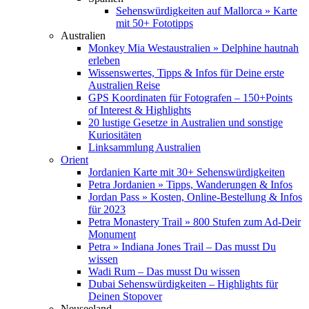
Sehenswürdigkeiten auf Mallorca » Karte
mit 50+ Fototipps
Australien
Monkey Mia Westaustralien » Delphine hautnah
erleben
Wissenswertes, Tipps & Infos für Deine erste
Australien Reise
GPS Koordinaten für Fotografen – 150+Points
of Interest & Highlights
20 lustige Gesetze in Australien und sonstige
Kuriositäten
Linksammlung Australien
Orient
Jordanien Karte mit 30+ Sehenswürdigkeiten
Petra Jordanien » Tipps, Wanderungen & Infos
Jordan Pass » Kosten, Online-Bestellung & Infos
für 2023
Petra Monastery Trail » 800 Stufen zum Ad-Deir
Monument
Petra » Indiana Jones Trail – Das musst Du
wissen
Wadi Rum – Das musst Du wissen
Dubai Sehenswürdigkeiten – Highlights für
Deinen Stopover
Neuseeland