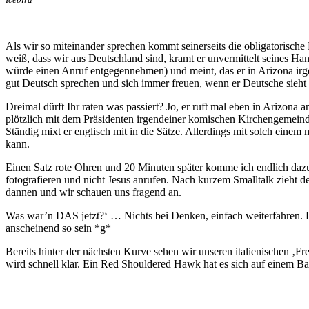
Als wir so miteinander sprechen kommt seinerseits die obligatorisc
weiß, dass wir aus Deutschland sind, kramt er unvermittelt seines Han
würde einen Anruf entgegennehmen) und meint, das er in Arizona irgen
gut Deutsch sprechen und sich immer freuen, wenn er Deutsche sieht 
Dreimal dürft Ihr raten was passiert? Jo, er ruft mal eben in Arizona 
plötzlich mit dem Präsidenten irgendeiner komischen Kirchengemeinde
Ständig mixt er englisch mit in die Sätze. Allerdings mit solch eine
kann.
Einen Satz rote Ohren und 20 Minuten später komme ich endlich dazu 
fotografieren und nicht Jesus anrufen. Nach kurzem Smalltalk zieht 
dannen und wir schauen uns fragend an.
Was war’n DAS jetzt?‘ … Nichts bei Denken, einfach weiterfahren. Du
anscheinend so sein *g*
Bereits hinter der nächsten Kurve sehen wir unseren italienischen ‚Fr
wird schnell klar. Ein Red Shouldered Hawk hat es sich auf einem 