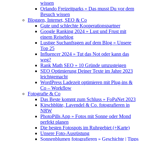
wissen
Orlando Freizeitparks » Das musst Du vor dem
Besuch wissen
Bloggen, Internet, SEO & Co
Gute und schlechte Kooperationspartner
Google Ranking 2024 » Lust und Frust mit
einem Reiseblog
Lustige Suchanfragen auf dem Blog » Unsere
Top 25
Influencer 2024 » Tut das Not oder kann das
weg?
Rank Math SEO » 10 Gründe umzusteigen
SEO Optimierung Deiner Texte im Jahre 2023
leichtgemacht
WordPress Ladezeit optimieren mit Plug-ins &
Co – Workflow
Fotografie & Co
Das Beste kommt zum Schluss » FoPaNet 2023
Kirschblüte, Lavendel & Co. fotografieren in
NRW
PhotoPills App » Fotos mit Sonne oder Mond
perfekt planen
Die besten Fotospots im Ruhrgebiet (+Karte)
Unsere Foto-Ausrüstung
Sonnenblumen fotografieren » Geschichte | Tipps