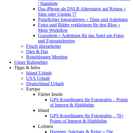
| Standorte
Das iPhone als DSLR Alternative auf Reisen »
Sinn oder Unsinn ??
Polarlichter fotografieren » Tipps und Anleitung
Fotos und Bilder verkleinern für den Blog »
Mein Workflow
Gurushots » Anleitung für das Spiel um Fotos
und Fotospielereien
Frisch überarbeitet
Dies & Das
Reiseblogger Meeting
Unser Ruhrgebiet
Tipps & Infos
Island Urlaub
USA Urlaub
Deutschland Urlaub
Europa
Färöer Inseln
GPS Koordinaten für Fotografen – Points
of Interest & Highlights
Irland
GPS Koordinaten für Fotografen – 70+
Points of Interest & Highlights
Lofoten
Hamnøy, Sakrisøy & Reine » Die