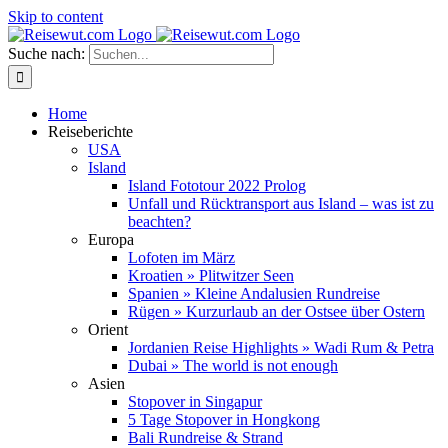
Skip to content
Suche nach:
Home
Reiseberichte
USA
Island
Island Fototour 2022 Prolog
Unfall und Rücktransport aus Island – was ist zu
beachten?
Europa
Lofoten im März
Kroatien » Plitwitzer Seen
Spanien » Kleine Andalusien Rundreise
Rügen » Kurzurlaub an der Ostsee über Ostern
Orient
Jordanien Reise Highlights » Wadi Rum & Petra
Dubai » The world is not enough
Asien
Stopover in Singapur
5 Tage Stopover in Hongkong
Bali Rundreise & Strand