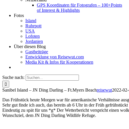
GPS Koordinaten für Fotografen – 100+Points
of Interest & Highlights
Fotos
Island
Ruhrpott
USA
Lofoten
Jordanien
Über diesen Blog
Gastbeiträge
Entwicklung von Reisewut.com
Media Kit & Infos für Kooperationen
Suche nach:
Sanibel Island – JN Ding Darling – Ft.Myers Beach
reisewut
2022-02
Das Frühstück heute Morgen war für amerikanische Verhältnisse aus
Sehr gut finde ich auch, das bereits ab 6 Uhr in der Früh gefrühstückt 
Eindeutig zu spät für uns *g* Der Wetterbericht verspricht einen wo
Wunschziel, dem JN Ding Darling Wildlife Refuge.