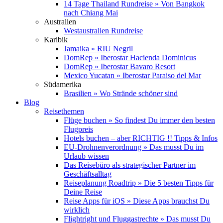
14 Tage Thailand Rundreise » Von Bangkok
nach Chiang Mai
Australien
Westaustralien Rundreise
Karibik
Jamaika » RIU Negril
DomRep » Iberostar Hacienda Dominicus
DomRep » Iberostar Bavaro Resort
Mexico Yucatan » Iberostar Paraiso del Mar
Südamerika
Brasilien » Wo Strände schöner sind
Blog
Reisethemen
Flüge buchen » So findest Du immer den besten
Flugpreis
Hotels buchen – aber RICHTIG !! Tipps & Infos
EU-Drohnenverordnung » Das musst Du im
Urlaub wissen
Das Reisebüro als strategischer Partner im
Geschäftsalltag
Reiseplanung Roadtrip » Die 5 besten Tipps für
Deine Reise
Reise Apps für iOS » Diese Apps brauchst Du
wirklich
Flightright und Fluggastrechte » Das musst Du