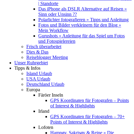
| Standorte
Das iPhone als DSLR Alternative auf Reisen »
Sinn oder Unsinn ??
Polarlichter fotografieren » Tipps und Anleitung
Fotos und Bilder verkleinern für den Blog »
Mein Workflow
Gurushots » Anleitung für das Spiel um Fotos
und Fotospielereien
Frisch überarbeitet
Dies & Das
Reiseblogger Meeting
Unser Ruhrgebiet
Tipps & Infos
Island Urlaub
USA Urlaub
Deutschland Urlaub
Europa
Färöer Inseln
GPS Koordinaten für Fotografen – Points
of Interest & Highlights
Irland
GPS Koordinaten für Fotografen – 70+
Points of Interest & Highlights
Lofoten
Hamnøy, Sakrisøy & Reine » Die