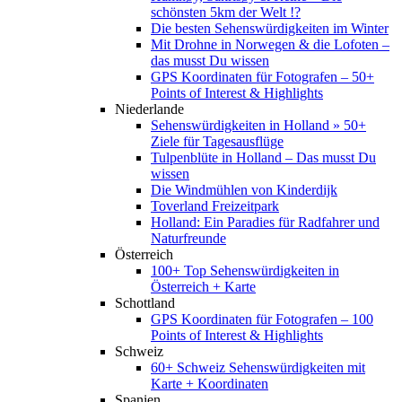
schönsten 5km der Welt !?
Die besten Sehenswürdigkeiten im Winter
Mit Drohne in Norwegen & die Lofoten –
das musst Du wissen
GPS Koordinaten für Fotografen – 50+
Points of Interest & Highlights
Niederlande
Sehenswürdigkeiten in Holland » 50+
Ziele für Tagesausflüge
Tulpenblüte in Holland – Das musst Du
wissen
Die Windmühlen von Kinderdijk
Toverland Freizeitpark
Holland: Ein Paradies für Radfahrer und
Naturfreunde
Österreich
100+ Top Sehenswürdigkeiten in
Österreich + Karte
Schottland
GPS Koordinaten für Fotografen – 100
Points of Interest & Highlights
Schweiz
60+ Schweiz Sehenswürdigkeiten mit
Karte + Koordinaten
Spanien