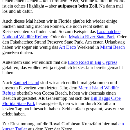
neben einem stehen – kein Problem. Also, Schuhe kaufen in Florida
ist ein echtes Highlight – aber
aufpassen beim Zoll.
Na dann mal
los und ab dafür.
Auch dieses Mal haben wir in Florida glaube ich wieder einige
Sachen ausfindig machen können, die noch recht selten in
Reiseberichten zu finden sind. So zum Beispiel das
Loxahatchee
National Wildlife Refuge
. Oder den
Myakka River State Park
. Oder
den Fakahatchee Strand Preserve State Park. Am ersten Urlaubstag
haben wir sogar ein wenig das
Art Deco
Weekend in
Miami Beach
genießen dürfen.
Außerdem sind wir endlich mal die
Loop Road in Big Cypress
gefahren, das wollten wir ja eigentlich letztes Jahr bereits gemacht
haben.
Nach
Sanibel Island
sind wir auch endlich mal gekommen und
unserem Favoriten vom letzten Jahr, dem
Merritt Island Wildlife
Refuge
oberhalb von Cocoa Beach, haben wir abermals einen
Besuch abgestattet. Als Geheimtipp hat sich der
Bill Baggs Cape
Florida State Park
herausgestellt, den wir nur durch Zufall am
letzten Tag noch besucht haben. Seid einfach gespannt, was wir so
erlebt haben.
Zur Einstimmung auf die Royal Caribbean Kreuzfahrt hier mal
ein
kurzer Trailer
aus dem Netz der Netze …