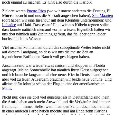
noch einmal zu machen. Es ging also durch die Karibik.
Zielorte waren
Puerto Rico
(wo wir untere anderem die Festung
El
Morro
besucht und uns die Altstadt angesehen haben),
Sint Maarten
(dort haben wir eine Inseltour mit dem Kleinbus unternommen) und
Labadee
auf Haiti. Dass es auf Haiti wie aus Kübeln regnen sollte,
dass konnte natürlich niemand vorher wissen. Eigentlich hatten wir
uns dort nämlich aufs Ziplining gefreut, das fiel aber dann leider
buchstäblich ins Wasser.
Viel machen konnte man durch das suboptimale Wetter leider nicht
auf diesem Landgang, so dass wir uns die meiste Zeit an
irgendeinem Buffet den Bauch voll geschlagen haben.
Anschließend war wieder etwas cruisen und shoppen in Florida
angesagt. Meine Sonnenbrille hat nämlich Ihren Geist aufgegeben
und ich brauche langsam mal eine neue. Hier in Deutschland ist die
aber viel zu teuer. Außerdem brauchen wir beide neue Schuhe. Und
alleine dafür lohnt ja schon der Flug in eine der amerikanischen
Malls
.
Nicht nur, dass sie dort viel günstiger als in Deutschland sind, nein,
die Amis haben auch mehr Auswahl und die Verkäufer sind immer
freundlich – immer. Selbst wenn man den Schuh doch noch einmal
in einer anderen Farbe haben möchte und am Ende zehn Kartons