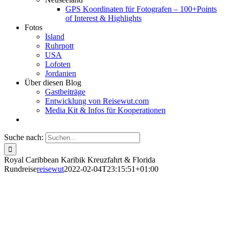
GPS Koordinaten für Fotografen – 100+Points
of Interest & Highlights
Fotos
Island
Ruhrpott
USA
Lofoten
Jordanien
Über diesen Blog
Gastbeiträge
Entwicklung von Reisewut.com
Media Kit & Infos für Kooperationen
Suche nach:
Royal Caribbean Karibik Kreuzfahrt & Florida
Rundreise
reisewut
2022-02-04T23:15:51+01:00