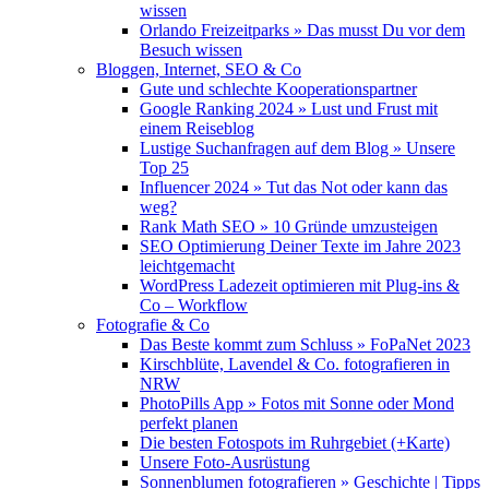
wissen
Orlando Freizeitparks » Das musst Du vor dem
Besuch wissen
Bloggen, Internet, SEO & Co
Gute und schlechte Kooperationspartner
Google Ranking 2024 » Lust und Frust mit
einem Reiseblog
Lustige Suchanfragen auf dem Blog » Unsere
Top 25
Influencer 2024 » Tut das Not oder kann das
weg?
Rank Math SEO » 10 Gründe umzusteigen
SEO Optimierung Deiner Texte im Jahre 2023
leichtgemacht
WordPress Ladezeit optimieren mit Plug-ins &
Co – Workflow
Fotografie & Co
Das Beste kommt zum Schluss » FoPaNet 2023
Kirschblüte, Lavendel & Co. fotografieren in
NRW
PhotoPills App » Fotos mit Sonne oder Mond
perfekt planen
Die besten Fotospots im Ruhrgebiet (+Karte)
Unsere Foto-Ausrüstung
Sonnenblumen fotografieren » Geschichte | Tipps