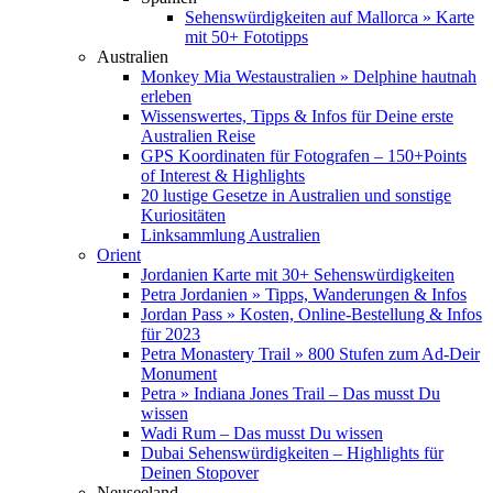
Sehenswürdigkeiten auf Mallorca » Karte
mit 50+ Fototipps
Australien
Monkey Mia Westaustralien » Delphine hautnah
erleben
Wissenswertes, Tipps & Infos für Deine erste
Australien Reise
GPS Koordinaten für Fotografen – 150+Points
of Interest & Highlights
20 lustige Gesetze in Australien und sonstige
Kuriositäten
Linksammlung Australien
Orient
Jordanien Karte mit 30+ Sehenswürdigkeiten
Petra Jordanien » Tipps, Wanderungen & Infos
Jordan Pass » Kosten, Online-Bestellung & Infos
für 2023
Petra Monastery Trail » 800 Stufen zum Ad-Deir
Monument
Petra » Indiana Jones Trail – Das musst Du
wissen
Wadi Rum – Das musst Du wissen
Dubai Sehenswürdigkeiten – Highlights für
Deinen Stopover
Neuseeland