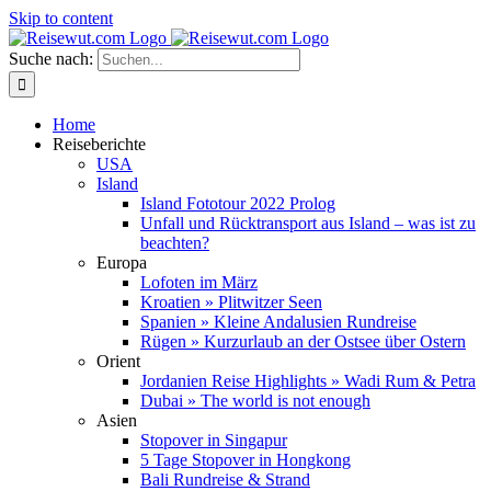
Skip to content
Suche nach:
Home
Reiseberichte
USA
Island
Island Fototour 2022 Prolog
Unfall und Rücktransport aus Island – was ist zu
beachten?
Europa
Lofoten im März
Kroatien » Plitwitzer Seen
Spanien » Kleine Andalusien Rundreise
Rügen » Kurzurlaub an der Ostsee über Ostern
Orient
Jordanien Reise Highlights » Wadi Rum & Petra
Dubai » The world is not enough
Asien
Stopover in Singapur
5 Tage Stopover in Hongkong
Bali Rundreise & Strand