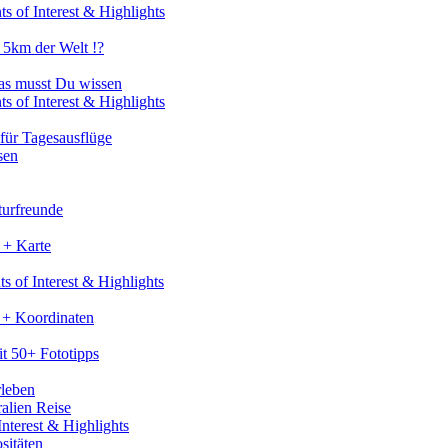
s of Interest & Highlights
 5km der Welt !?
as musst Du wissen
s of Interest & Highlights
für Tagesausflüge
sen
turfreunde
 + Karte
s of Interest & Highlights
 + Koordinaten
t 50+ Fototipps
rleben
ralien Reise
nterest & Highlights
sitäten