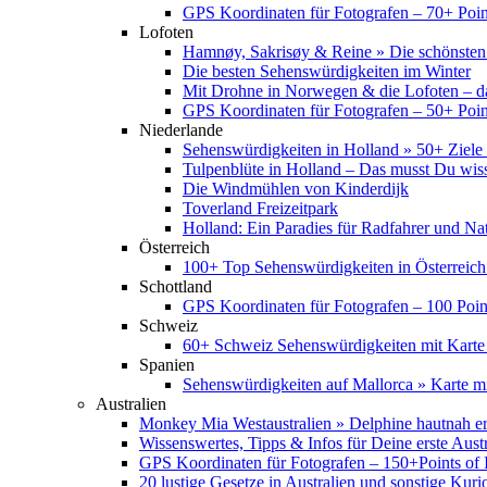
GPS Koordinaten für Fotografen – 70+ Point
Lofoten
Hamnøy, Sakrisøy & Reine » Die schönsten
Die besten Sehenswürdigkeiten im Winter
Mit Drohne in Norwegen & die Lofoten – d
GPS Koordinaten für Fotografen – 50+ Point
Niederlande
Sehenswürdigkeiten in Holland » 50+ Ziele 
Tulpenblüte in Holland – Das musst Du wis
Die Windmühlen von Kinderdijk
Toverland Freizeitpark
Holland: Ein Paradies für Radfahrer und Na
Österreich
100+ Top Sehenswürdigkeiten in Österreich
Schottland
GPS Koordinaten für Fotografen – 100 Point
Schweiz
60+ Schweiz Sehenswürdigkeiten mit Karte
Spanien
Sehenswürdigkeiten auf Mallorca » Karte mi
Australien
Monkey Mia Westaustralien » Delphine hautnah e
Wissenswertes, Tipps & Infos für Deine erste Aust
GPS Koordinaten für Fotografen – 150+Points of I
20 lustige Gesetze in Australien und sonstige Kurio