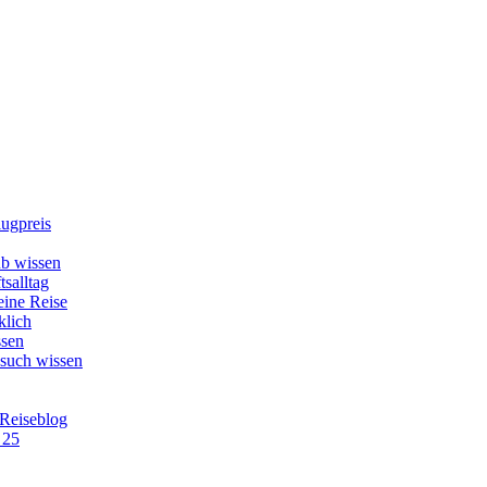
lugpreis
b wissen
tsalltag
eine Reise
klich
ssen
esuch wissen
 Reiseblog
 25