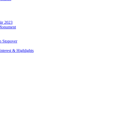
für 2023
 Monument
n Stopover
nterest & Highlights