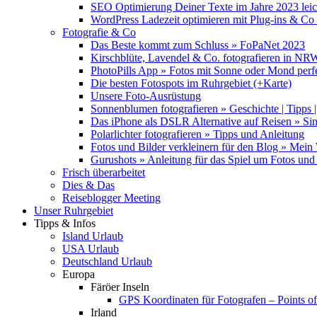
SEO Optimierung Deiner Texte im Jahre 2023 lei
WordPress Ladezeit optimieren mit Plug-ins & C
Fotografie & Co
Das Beste kommt zum Schluss » FoPaNet 2023
Kirschblüte, Lavendel & Co. fotografieren in NR
PhotoPills App » Fotos mit Sonne oder Mond perf
Die besten Fotospots im Ruhrgebiet (+Karte)
Unsere Foto-Ausrüstung
Sonnenblumen fotografieren » Geschichte | Tipps |
Das iPhone als DSLR Alternative auf Reisen » Si
Polarlichter fotografieren » Tipps und Anleitung
Fotos und Bilder verkleinern für den Blog » Mei
Gurushots » Anleitung für das Spiel um Fotos und 
Frisch überarbeitet
Dies & Das
Reiseblogger Meeting
Unser Ruhrgebiet
Tipps & Infos
Island Urlaub
USA Urlaub
Deutschland Urlaub
Europa
Färöer Inseln
GPS Koordinaten für Fotografen – Points of 
Irland