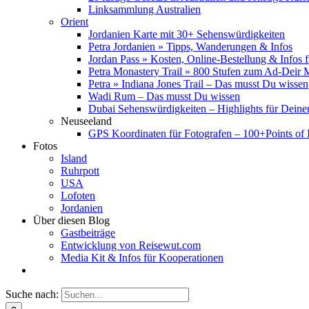
Linksammlung Australien
Orient
Jordanien Karte mit 30+ Sehenswürdigkeiten
Petra Jordanien » Tipps, Wanderungen & Infos
Jordan Pass » Kosten, Online-Bestellung & Infos 
Petra Monastery Trail » 800 Stufen zum Ad-Deir
Petra » Indiana Jones Trail – Das musst Du wissen
Wadi Rum – Das musst Du wissen
Dubai Sehenswürdigkeiten – Highlights für Deine
Neuseeland
GPS Koordinaten für Fotografen – 100+Points of I
Fotos
Island
Ruhrpott
USA
Lofoten
Jordanien
Über diesen Blog
Gastbeiträge
Entwicklung von Reisewut.com
Media Kit & Infos für Kooperationen
Suche nach: