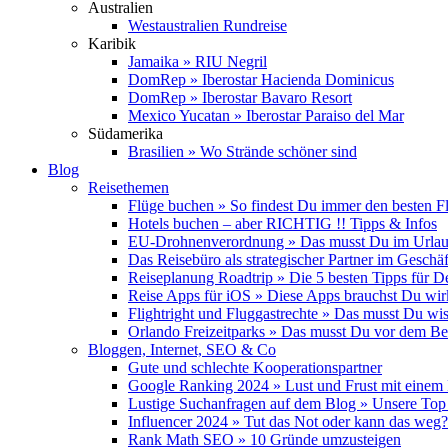
Australien
Westaustralien Rundreise
Karibik
Jamaika » RIU Negril
DomRep » Iberostar Hacienda Dominicus
DomRep » Iberostar Bavaro Resort
Mexico Yucatan » Iberostar Paraiso del Mar
Südamerika
Brasilien » Wo Strände schöner sind
Blog
Reisethemen
Flüge buchen » So findest Du immer den besten F
Hotels buchen – aber RICHTIG !! Tipps & Infos
EU-Drohnenverordnung » Das musst Du im Urlau
Das Reisebüro als strategischer Partner im Geschäf
Reiseplanung Roadtrip » Die 5 besten Tipps für D
Reise Apps für iOS » Diese Apps brauchst Du wir
Flightright und Fluggastrechte » Das musst Du wi
Orlando Freizeitparks » Das musst Du vor dem B
Bloggen, Internet, SEO & Co
Gute und schlechte Kooperationspartner
Google Ranking 2024 » Lust und Frust mit einem
Lustige Suchanfragen auf dem Blog » Unsere Top
Influencer 2024 » Tut das Not oder kann das weg?
Rank Math SEO » 10 Gründe umzusteigen