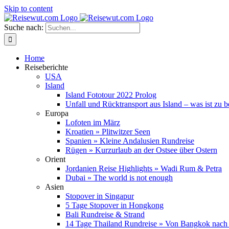
Skip to content
Suche nach:
Home
Reiseberichte
USA
Island
Island Fototour 2022 Prolog
Unfall und Rücktransport aus Island – was ist zu 
Europa
Lofoten im März
Kroatien » Plitwitzer Seen
Spanien » Kleine Andalusien Rundreise
Rügen » Kurzurlaub an der Ostsee über Ostern
Orient
Jordanien Reise Highlights » Wadi Rum & Petra
Dubai » The world is not enough
Asien
Stopover in Singapur
5 Tage Stopover in Hongkong
Bali Rundreise & Strand
14 Tage Thailand Rundreise » Von Bangkok nach