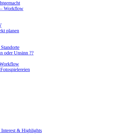
chtgemacht
o – Workflow
W
ekt planen
 Standorte
nn oder Unsinn ??
n Workflow
Fotospielereien
Interest & Highlights