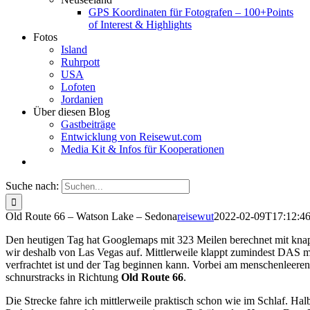
GPS Koordinaten für Fotografen – 100+Points
of Interest & Highlights
Fotos
Island
Ruhrpott
USA
Lofoten
Jordanien
Über diesen Blog
Gastbeiträge
Entwicklung von Reisewut.com
Media Kit & Infos für Kooperationen
Suche nach:
Old Route 66 – Watson Lake – Sedona
reisewut
2022-02-09T17:12:4
Den heutigen Tag hat Googlemaps mit 323 Meilen berechnet mit knapp
wir deshalb von Las Vegas auf. Mittlerweile klappt zumindest DAS mo
verfrachtet ist und der Tag beginnen kann. Vorbei am menschenleere
schnurstracks in Richtung
Old Route 66
.
Die Strecke fahre ich mittlerweile praktisch schon wie im Schlaf. Ha