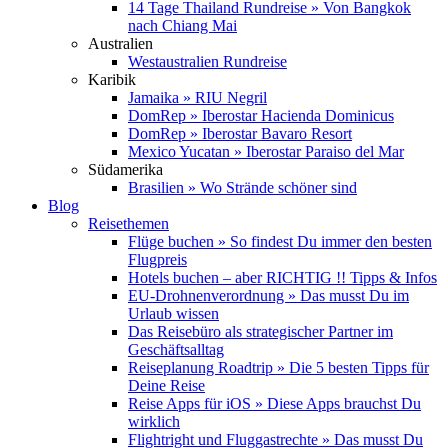
14 Tage Thailand Rundreise » Von Bangkok
nach Chiang Mai
Australien
Westaustralien Rundreise
Karibik
Jamaika » RIU Negril
DomRep » Iberostar Hacienda Dominicus
DomRep » Iberostar Bavaro Resort
Mexico Yucatan » Iberostar Paraiso del Mar
Südamerika
Brasilien » Wo Strände schöner sind
Blog
Reisethemen
Flüge buchen » So findest Du immer den besten
Flugpreis
Hotels buchen – aber RICHTIG !! Tipps & Infos
EU-Drohnenverordnung » Das musst Du im
Urlaub wissen
Das Reisebüro als strategischer Partner im
Geschäftsalltag
Reiseplanung Roadtrip » Die 5 besten Tipps für
Deine Reise
Reise Apps für iOS » Diese Apps brauchst Du
wirklich
Flightright und Fluggastrechte » Das musst Du