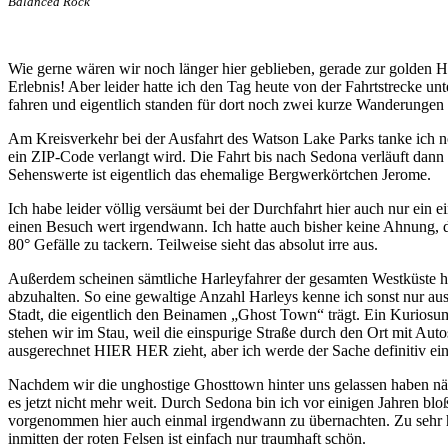
Balanced Rock
Wie gerne wären wir noch länger hier geblieben, gerade zur golden H
Erlebnis! Aber leider hatte ich den Tag heute von der Fahrtstrecke un
fahren und eigentlich standen für dort noch zwei kurze Wanderunge
Am Kreisverkehr bei der Ausfahrt des Watson Lake Parks tanke ich no
ein ZIP-Code verlangt wird. Die Fahrt bis nach Sedona verläuft dann i
Sehenswerte ist eigentlich das ehemalige Bergwerkörtchen Jerome.
Ich habe leider völlig versäumt bei der Durchfahrt hier auch nur ein e
einen Besuch wert irgendwann. Ich hatte auch bisher keine Ahnung, 
80° Gefälle zu tackern. Teilweise sieht das absolut irre aus.
Außerdem scheinen sämtliche Harleyfahrer der gesamten Westküste hi
abzuhalten. So eine gewaltige Anzahl Harleys kenne ich sonst nur aus F
Stadt, die eigentlich den Beinamen „Ghost Town“ trägt. Ein Kuriosu
stehen wir im Stau, weil die einspurige Straße durch den Ort mit Aut
ausgerechnet HIER HER zieht, aber ich werde der Sache definitiv e
Nachdem wir die unghostige Ghosttown hinter uns gelassen haben nähe
es jetzt nicht mehr weit. Durch Sedona bin ich vor einigen Jahren blo
vorgenommen hier auch einmal irgendwann zu übernachten. Zu sehr ha
inmitten der roten Felsen ist einfach nur traumhaft schön.