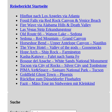
Reisebericht Startseite
Hinflug nach Los Angeles via Atlanta
Fossil Falls via Red Rock Canyon & Venice Beach
Fire Wave via Alabama Hills & Death Valley
Las Vegas Strip Erkundungstour
Old Route 66 – Watson Lake – Sedona
Sedona – Red Mountain – Grand Canyon
Horseshoe Bend – Upper Antelope Canyon – Nautilus
The View Hotel – Valley of the gods – Goosenecks
Hope Arch – Ship Rock – Farmington
Kasha-Katuwe – Fahrt nach Santa Fe
Bosque del Apache – White Sands National Monument
Tucson via City of Rocks – Silver City und Tombstone
PIMA Air&Space – Saguaro National Park – Tucson
Goldfield Ghost Town – Phoenix
Rückflug zum Düsseldorfer Flughafen
Fazit – März-Tour im Südwesten mit Kleinkind
Suche