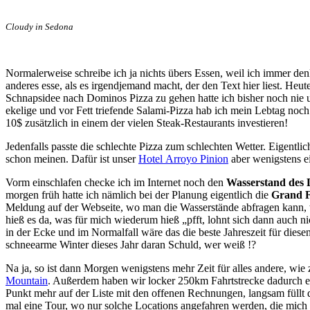
Cloudy in Sedona
Normalerweise schreibe ich ja nichts übers Essen, weil ich immer de
anderes esse, als es irgendjemand macht, der den Text hier liest. He
Schnapsidee nach Dominos Pizza zu gehen hatte ich bisher noch nie 
ekelige und vor Fett triefende Salami-Pizza hab ich mein Lebtag noch
10$ zusätzlich in einem der vielen Steak-Restaurants investieren!
Jedenfalls passte die schlechte Pizza zum schlechten Wetter. Eigentl
schon meinen. Dafür ist unser
Hotel Arroyo Pinion
aber wenigstens ei
Vorm einschlafen checke ich im Internet noch den
Wasserstand des L
morgen früh hatte ich nämlich bei der Planung eigentlich die
Grand F
Meldung auf der Webseite, wo man die Wasserstände abfragen kann, w
hieß es da, was für mich wiederum hieß „pfft, lohnt sich dann auch nic
in der Ecke und im Normalfall wäre das die beste Jahreszeit für diese
schneearme Winter dieses Jahr daran Schuld, wer weiß !?
Na ja, so ist dann Morgen wenigstens mehr Zeit für alles andere, wie
Mountain
. Außerdem haben wir locker 250km Fahrtstrecke dadurch e
Punkt mehr auf der Liste mit den offenen Rechnungen, langsam füllt
mal eine Tour, wo nur solche Locations angefahren werden, die mich