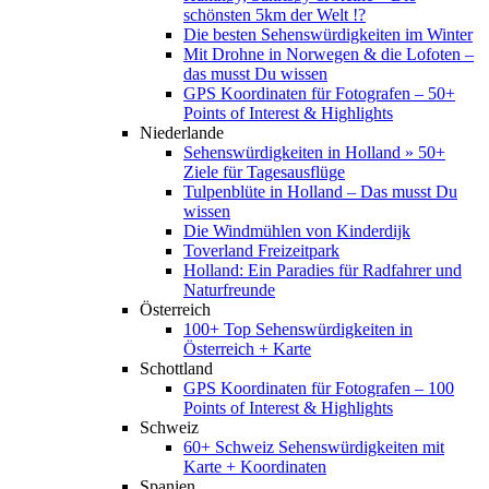
schönsten 5km der Welt !?
Die besten Sehenswürdigkeiten im Winter
Mit Drohne in Norwegen & die Lofoten –
das musst Du wissen
GPS Koordinaten für Fotografen – 50+
Points of Interest & Highlights
Niederlande
Sehenswürdigkeiten in Holland » 50+
Ziele für Tagesausflüge
Tulpenblüte in Holland – Das musst Du
wissen
Die Windmühlen von Kinderdijk
Toverland Freizeitpark
Holland: Ein Paradies für Radfahrer und
Naturfreunde
Österreich
100+ Top Sehenswürdigkeiten in
Österreich + Karte
Schottland
GPS Koordinaten für Fotografen – 100
Points of Interest & Highlights
Schweiz
60+ Schweiz Sehenswürdigkeiten mit
Karte + Koordinaten
Spanien