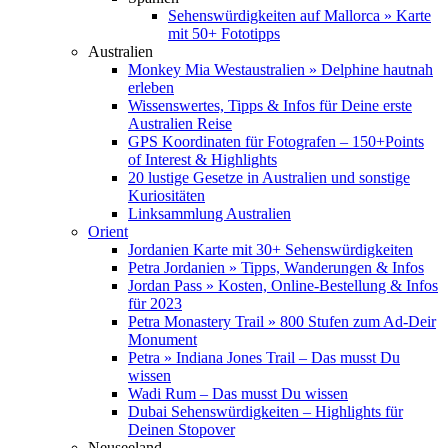
Sehenswürdigkeiten auf Mallorca » Karte
mit 50+ Fototipps
Australien
Monkey Mia Westaustralien » Delphine hautnah
erleben
Wissenswertes, Tipps & Infos für Deine erste
Australien Reise
GPS Koordinaten für Fotografen – 150+Points
of Interest & Highlights
20 lustige Gesetze in Australien und sonstige
Kuriositäten
Linksammlung Australien
Orient
Jordanien Karte mit 30+ Sehenswürdigkeiten
Petra Jordanien » Tipps, Wanderungen & Infos
Jordan Pass » Kosten, Online-Bestellung & Infos
für 2023
Petra Monastery Trail » 800 Stufen zum Ad-Deir
Monument
Petra » Indiana Jones Trail – Das musst Du
wissen
Wadi Rum – Das musst Du wissen
Dubai Sehenswürdigkeiten – Highlights für
Deinen Stopover
Neuseeland