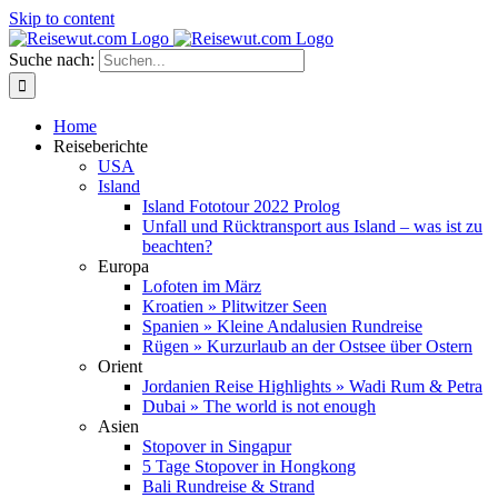
Skip to content
Suche nach:
Home
Reiseberichte
USA
Island
Island Fototour 2022 Prolog
Unfall und Rücktransport aus Island – was ist zu
beachten?
Europa
Lofoten im März
Kroatien » Plitwitzer Seen
Spanien » Kleine Andalusien Rundreise
Rügen » Kurzurlaub an der Ostsee über Ostern
Orient
Jordanien Reise Highlights » Wadi Rum & Petra
Dubai » The world is not enough
Asien
Stopover in Singapur
5 Tage Stopover in Hongkong
Bali Rundreise & Strand