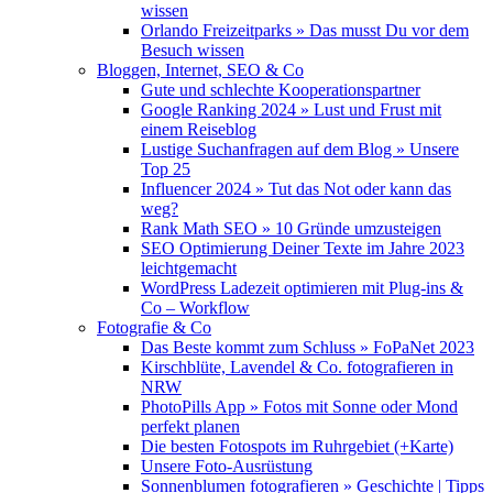
wissen
Orlando Freizeitparks » Das musst Du vor dem
Besuch wissen
Bloggen, Internet, SEO & Co
Gute und schlechte Kooperationspartner
Google Ranking 2024 » Lust und Frust mit
einem Reiseblog
Lustige Suchanfragen auf dem Blog » Unsere
Top 25
Influencer 2024 » Tut das Not oder kann das
weg?
Rank Math SEO » 10 Gründe umzusteigen
SEO Optimierung Deiner Texte im Jahre 2023
leichtgemacht
WordPress Ladezeit optimieren mit Plug-ins &
Co – Workflow
Fotografie & Co
Das Beste kommt zum Schluss » FoPaNet 2023
Kirschblüte, Lavendel & Co. fotografieren in
NRW
PhotoPills App » Fotos mit Sonne oder Mond
perfekt planen
Die besten Fotospots im Ruhrgebiet (+Karte)
Unsere Foto-Ausrüstung
Sonnenblumen fotografieren » Geschichte | Tipps