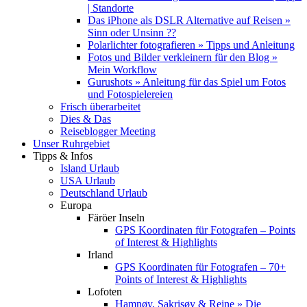
| Standorte
Das iPhone als DSLR Alternative auf Reisen »
Sinn oder Unsinn ??
Polarlichter fotografieren » Tipps und Anleitung
Fotos und Bilder verkleinern für den Blog »
Mein Workflow
Gurushots » Anleitung für das Spiel um Fotos
und Fotospielereien
Frisch überarbeitet
Dies & Das
Reiseblogger Meeting
Unser Ruhrgebiet
Tipps & Infos
Island Urlaub
USA Urlaub
Deutschland Urlaub
Europa
Färöer Inseln
GPS Koordinaten für Fotografen – Points
of Interest & Highlights
Irland
GPS Koordinaten für Fotografen – 70+
Points of Interest & Highlights
Lofoten
Hamnøy, Sakrisøy & Reine » Die