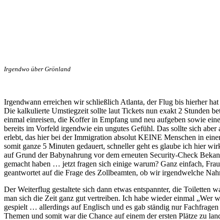
Irgendwo über Grönland
Irgendwann erreichen wir schließlich Atlanta, der Flug bis hierher ha
Die kalkulierte Umstiegzeit sollte laut Tickets nun exakt 2 Stunden be
einmal einreisen, die Koffer in Empfang und neu aufgeben sowie eine
bereits im Vorfeld irgendwie ein ungutes Gefühl. Das sollte sich aber
erlebt, das hier bei der Immigration absolut KEINE Menschen in eine
somit ganze 5 Minuten gedauert, schneller geht es glaube ich hier wirk
auf Grund der Babynahrung vor dem erneuten Security-Check Bekann
gemacht haben … jetzt fragen sich einige warum? Ganz einfach, Frau
geantwortet auf die Frage des Zollbeamten, ob wir irgendwelche Na
Der Weiterflug gestaltete sich dann etwas entspannter, die Toiletten
man sich die Zeit ganz gut vertreiben. Ich habe wieder einmal „Wer 
gespielt … allerdings auf Englisch und es gab ständig nur Fachfrag
Themen und somit war die Chance auf einem der ersten Plätze zu lande