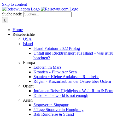
Skip to content
Suche nach:
Home
Reiseberichte
USA
Island
Island Fototour 2022 Prolog
Unfall und Rücktransport aus Island – was ist zu
beachten?
Europa
Lofoten im März
Kroatien » Plitwitzer Seen
Spanien » Kleine Andalusien Rundreise
Rügen » Kurzurlaub an der Ostsee über Ostern
Orient
Jordanien Reise Highlights » Wadi Rum & Petra
Dubai » The world is not enough
Asien
Stopover in Singapur
5 Tage Stopover in Hongkong
Bali Rundreise & Strand