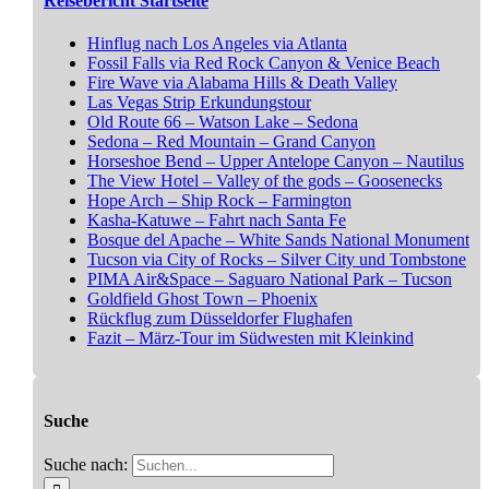
Reisebericht Startseite
Hinflug nach Los Angeles via Atlanta
Fossil Falls via Red Rock Canyon & Venice Beach
Fire Wave via Alabama Hills & Death Valley
Las Vegas Strip Erkundungstour
Old Route 66 – Watson Lake – Sedona
Sedona – Red Mountain – Grand Canyon
Horseshoe Bend – Upper Antelope Canyon – Nautilus
The View Hotel – Valley of the gods – Goosenecks
Hope Arch – Ship Rock – Farmington
Kasha-Katuwe – Fahrt nach Santa Fe
Bosque del Apache – White Sands National Monument
Tucson via City of Rocks – Silver City und Tombstone
PIMA Air&Space – Saguaro National Park – Tucson
Goldfield Ghost Town – Phoenix
Rückflug zum Düsseldorfer Flughafen
Fazit – März-Tour im Südwesten mit Kleinkind
Suche
Suche nach: