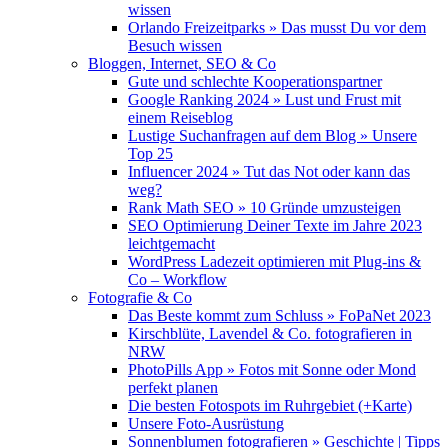
wissen
Orlando Freizeitparks » Das musst Du vor dem
Besuch wissen
Bloggen, Internet, SEO & Co
Gute und schlechte Kooperationspartner
Google Ranking 2024 » Lust und Frust mit
einem Reiseblog
Lustige Suchanfragen auf dem Blog » Unsere
Top 25
Influencer 2024 » Tut das Not oder kann das
weg?
Rank Math SEO » 10 Gründe umzusteigen
SEO Optimierung Deiner Texte im Jahre 2023
leichtgemacht
WordPress Ladezeit optimieren mit Plug-ins &
Co – Workflow
Fotografie & Co
Das Beste kommt zum Schluss » FoPaNet 2023
Kirschblüte, Lavendel & Co. fotografieren in
NRW
PhotoPills App » Fotos mit Sonne oder Mond
perfekt planen
Die besten Fotospots im Ruhrgebiet (+Karte)
Unsere Foto-Ausrüstung
Sonnenblumen fotografieren » Geschichte | Tipps