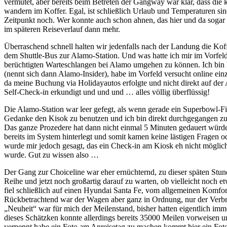
vermutet, aber bereits beim Betreten der Gangway war klar, dass die
wandern im Koffer. Egal, ist schließlich Urlaub und Temperaturen si
Zeitpunkt noch. Wer konnte auch schon ahnen, das hier und da sog
im späteren Reiseverlauf dann mehr.
Überraschend schnell halten wir jedenfalls nach der Landung die Koffer
dem Shuttle-Bus zur Alamo-Station. Und was hatte ich mir im Vorfeld 
berüchtigten Warteschlangen bei Alamo umgehen zu können. Ich bin
(nennt sich dann Alamo-Insider), habe im Vorfeld versucht online ei
da meine Buchung via Holidayautos erfolgte und nicht direkt auf d
Self-Check-in erkundigt und und und … alles völlig überflüssig!
Die Alamo-Station war leer gefegt, als wenn gerade ein Superbowl-Fin
Gedanke den Kisok zu benutzen und ich bin direkt durchgegangen zu 
Das ganze Prozedere hat dann nicht einmal 5 Minuten gedauert wür
bereits im System hinterlegt und somit kamen keine lästigen Fragen 
wurde mir jedoch gesagt, das ein Check-in am Kiosk eh nicht möglic
wurde. Gut zu wissen also …
Der Gang zur Choiceline war eher ernüchternd, zu dieser späten Stu
Reihe und jetzt noch großartig darauf zu warten, ob vielleicht noch
fiel schließlich auf einen Hyundai Santa Fe, vom allgemeinen Komfor
Rückbetrachtend war der Wagen aber ganz in Ordnung, nur der Verbr
„Neuheit“ war für mich der Meilenstand, bisher hatten eigentlich i
dieses Schätzken konnte allerdings bereits 35000 Meilen vorweisen un
verpennt habe ein Foto am Anreisetag zu machen kommt hier ein Fo