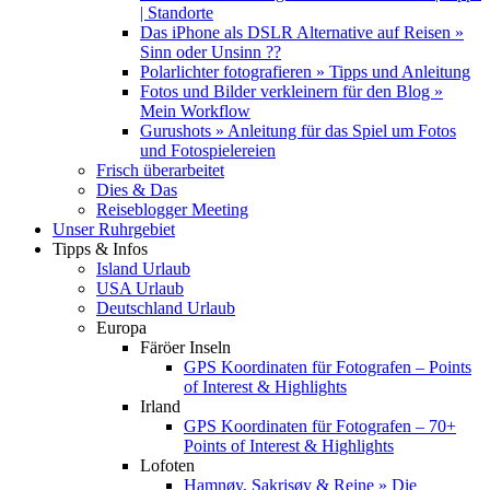
| Standorte
Das iPhone als DSLR Alternative auf Reisen »
Sinn oder Unsinn ??
Polarlichter fotografieren » Tipps und Anleitung
Fotos und Bilder verkleinern für den Blog »
Mein Workflow
Gurushots » Anleitung für das Spiel um Fotos
und Fotospielereien
Frisch überarbeitet
Dies & Das
Reiseblogger Meeting
Unser Ruhrgebiet
Tipps & Infos
Island Urlaub
USA Urlaub
Deutschland Urlaub
Europa
Färöer Inseln
GPS Koordinaten für Fotografen – Points
of Interest & Highlights
Irland
GPS Koordinaten für Fotografen – 70+
Points of Interest & Highlights
Lofoten
Hamnøy, Sakrisøy & Reine » Die