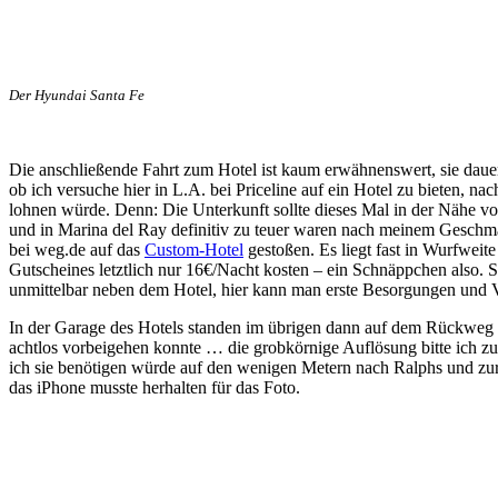
Der Hyundai Santa Fe
Die anschließende Fahrt zum Hotel ist kaum erwähnenswert, sie dauert
ob ich versuche hier in L.A. bei Priceline auf ein Hotel zu bieten, na
lohnen würde. Denn: Die Unterkunft sollte dieses Mal in der Nähe vo
und in Marina del Ray definitiv zu teuer waren nach meinem Geschmac
bei weg.de auf das
Custom-Hotel
gestoßen. Es liegt fast in Wurfweit
Gutscheines letztlich nur 16€/Nacht kosten – ein Schnäppchen also. S
unmittelbar neben dem Hotel, hier kann man erste Besorgungen und Vo
In der Garage des Hotels standen im übrigen dann auf dem Rückweg 
achtlos vorbeigehen konnte … die grobkörnige Auflösung bitte ich zu 
ich sie benötigen würde auf den wenigen Metern nach Ralphs und z
das iPhone musste herhalten für das Foto.