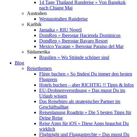
14 Tage Thailand Rundreise » Von Bangkok
nach Chiang Mai
Australien
Westaustralien Rundreise
Karibik
Jamaika » RIU Negril
DomRep » Iberostar Hacienda Dominicus
DomRep » Iberostar Bavaro Resort
Mexico Yucatan » Iberostar Paraiso del Mar
Südamerika
Brasilien » Wo Strände schöner sind
Blog
Reisethemen
Flüge buchen » So findest Du immer den besten
Flugpreis
Hotels buchen – aber RICHTIG !! Tipps & Infos
EU-Drohnenverordnung » Das musst Du im
Urlaub wissen
Das Reisebüro als strategischer Partner im
Geschäftsalltag
Reiseplanung Roadtrip » Die 5 besten Tipps für
Deine Reise
Reise Apps für iOS » Diese Apps brauchst Du
wirklich
Flightright und Fluggastrechte » Das musst Du