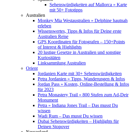
Sehenswürdigkeiten auf Mallorca » Karte
mit 50+ Fototipps
Australien
Monkey Mia Westaustralien » Delphine hautnah
erleben
Wissenswertes, Tipps & Infos für Deine erste
Australien Reise
GPS Koordinaten für Fotografen – 150+Points
of Interest & Highlights
20 lustige Gesetze in Australien und sonstige
Kuriositäten
Linksammlung Australien
Orient
Jordanien Karte mit 30+ Sehenswürdigkeiten
Petra Jordanien » Tipps, Wanderungen & Infos
Jordan Pass » Kosten, Online-Bestellung & Infos
für 2023
Petra Monastery Trail » 800 Stufen zum Ad-Deir
Monument
Petra » Indiana Jones Trail – Das musst Du
wissen
Wadi Rum – Das musst Du wissen
Dubai Sehenswürdigkeiten – Highlights für
Deinen Stopover
Neuseeland