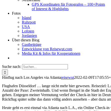
GPS Koordinaten für Fotografen – 100+Points
of Interest & Highlights
Fotos
Island
Ruhrpott
USA
Lofoten
Jordanien
Über diesen Blog
Gastbeiträge
Entwicklung von Reisewut.com
Media Kit & Infos für Kooperationen
Suche nach:
Hinflug nach Los Angeles via Atlanta
reisewut
2022-02-09T17:05:55+
Flughafen Düsseldorf … lange nicht mehr hier gewesen. Reiseziel: LA
Anzahl der Paxe: Zweieinhalb. Und wenn Bengel in die Stadt der Enge
gehen. Entgegen meiner Vermutung verlief der Check-in hier in Deut
Rückflug später sollte das dann völlig anders aussehen – aber dazu a
Heute geht es erst einmal via Atlanta nach L.A., ein Online Check-in