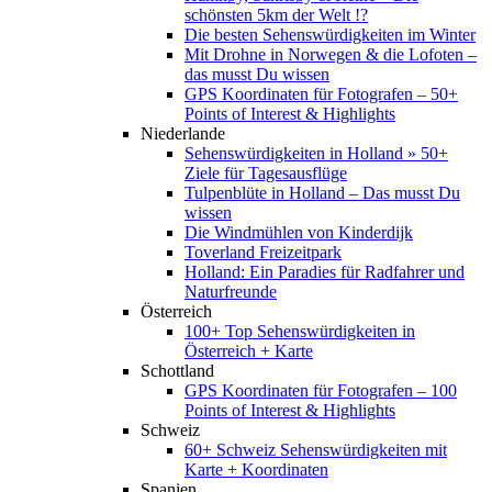
schönsten 5km der Welt !?
Die besten Sehenswürdigkeiten im Winter
Mit Drohne in Norwegen & die Lofoten –
das musst Du wissen
GPS Koordinaten für Fotografen – 50+
Points of Interest & Highlights
Niederlande
Sehenswürdigkeiten in Holland » 50+
Ziele für Tagesausflüge
Tulpenblüte in Holland – Das musst Du
wissen
Die Windmühlen von Kinderdijk
Toverland Freizeitpark
Holland: Ein Paradies für Radfahrer und
Naturfreunde
Österreich
100+ Top Sehenswürdigkeiten in
Österreich + Karte
Schottland
GPS Koordinaten für Fotografen – 100
Points of Interest & Highlights
Schweiz
60+ Schweiz Sehenswürdigkeiten mit
Karte + Koordinaten
Spanien