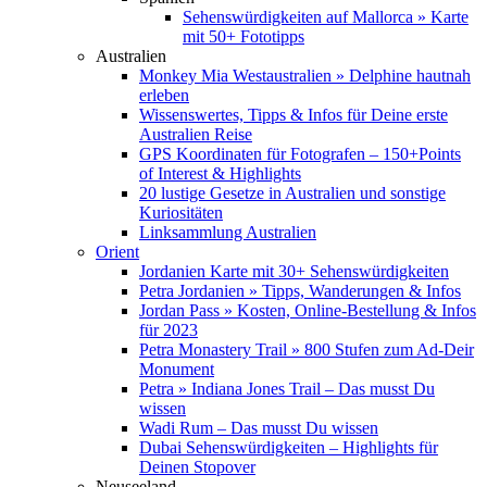
Sehenswürdigkeiten auf Mallorca » Karte
mit 50+ Fototipps
Australien
Monkey Mia Westaustralien » Delphine hautnah
erleben
Wissenswertes, Tipps & Infos für Deine erste
Australien Reise
GPS Koordinaten für Fotografen – 150+Points
of Interest & Highlights
20 lustige Gesetze in Australien und sonstige
Kuriositäten
Linksammlung Australien
Orient
Jordanien Karte mit 30+ Sehenswürdigkeiten
Petra Jordanien » Tipps, Wanderungen & Infos
Jordan Pass » Kosten, Online-Bestellung & Infos
für 2023
Petra Monastery Trail » 800 Stufen zum Ad-Deir
Monument
Petra » Indiana Jones Trail – Das musst Du
wissen
Wadi Rum – Das musst Du wissen
Dubai Sehenswürdigkeiten – Highlights für
Deinen Stopover
Neuseeland