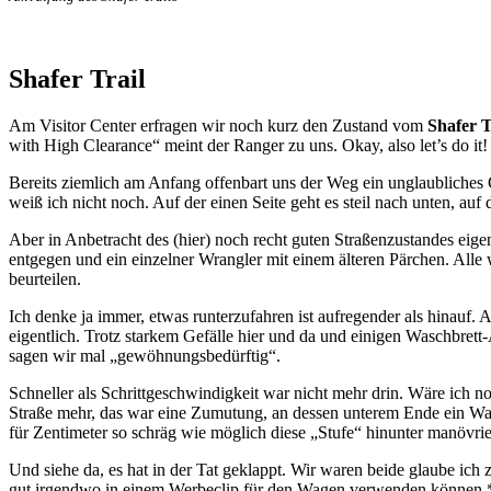
Shafer Trail
Am Visitor Center erfragen wir noch kurz den Zustand vom
Shafer T
with High Clearance“ meint der Ranger zu uns. Okay, also let’s do it!
Bereits ziemlich am Anfang offenbart uns der Weg ein unglaubliches 
weiß ich nicht noch. Auf der einen Seite geht es steil nach unten, au
Aber in Anbetracht des (hier) noch recht guten Straßenzustandes eige
entgegen und ein einzelner Wrangler mit einem älteren Pärchen. Alle 
beurteilen.
Ich denke ja immer, etwas runterzufahren ist aufregender als hinauf.
eigentlich. Trotz starkem Gefälle hier und da und einigen Waschbr
sagen wir mal „gewöhnungsbedürftig“.
Schneller als Schrittgeschwindigkeit war nicht mehr drin. Wäre ich 
Straße mehr, das war eine Zumutung, an dessen unterem Ende ein Wa
für Zentimeter so schräg wie möglich diese „Stufe“ hinunter manövrie
Und siehe da, es hat in der Tat geklappt. Wir waren beide glaube ich
gut irgendwo in einem Werbeclip für den Wagen verwenden können