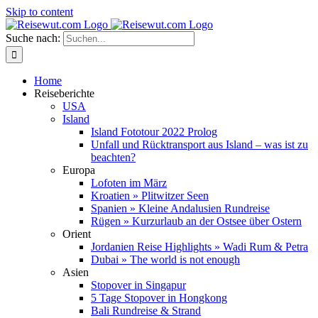
Skip to content
Suche nach:
Home
Reiseberichte
USA
Island
Island Fototour 2022 Prolog
Unfall und Rücktransport aus Island – was ist zu
beachten?
Europa
Lofoten im März
Kroatien » Plitwitzer Seen
Spanien » Kleine Andalusien Rundreise
Rügen » Kurzurlaub an der Ostsee über Ostern
Orient
Jordanien Reise Highlights » Wadi Rum & Petra
Dubai » The world is not enough
Asien
Stopover in Singapur
5 Tage Stopover in Hongkong
Bali Rundreise & Strand