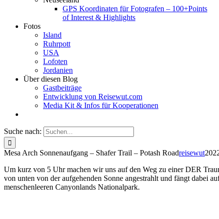
GPS Koordinaten für Fotografen – 100+Points
of Interest & Highlights
Fotos
Island
Ruhrpott
USA
Lofoten
Jordanien
Über diesen Blog
Gastbeiträge
Entwicklung von Reisewut.com
Media Kit & Infos für Kooperationen
Suche nach:
Mesa Arch Sonnenaufgang – Shafer Trail – Potash Road
reisewut
202
Um kurz von 5 Uhr machen wir uns auf den Weg zu einer DER Tra
von unten von der aufgehenden Sonne angestrahlt und fängt dabei auf 
menschenleeren Canyonlands Nationalpark.