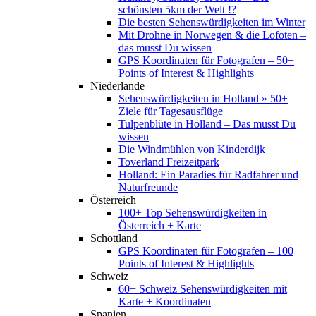
schönsten 5km der Welt !?
Die besten Sehenswürdigkeiten im Winter
Mit Drohne in Norwegen & die Lofoten –
das musst Du wissen
GPS Koordinaten für Fotografen – 50+
Points of Interest & Highlights
Niederlande
Sehenswürdigkeiten in Holland » 50+
Ziele für Tagesausflüge
Tulpenblüte in Holland – Das musst Du
wissen
Die Windmühlen von Kinderdijk
Toverland Freizeitpark
Holland: Ein Paradies für Radfahrer und
Naturfreunde
Österreich
100+ Top Sehenswürdigkeiten in
Österreich + Karte
Schottland
GPS Koordinaten für Fotografen – 100
Points of Interest & Highlights
Schweiz
60+ Schweiz Sehenswürdigkeiten mit
Karte + Koordinaten
Spanien