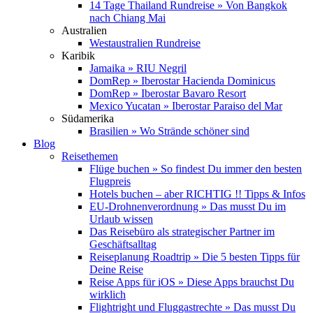
14 Tage Thailand Rundreise » Von Bangkok
nach Chiang Mai
Australien
Westaustralien Rundreise
Karibik
Jamaika » RIU Negril
DomRep » Iberostar Hacienda Dominicus
DomRep » Iberostar Bavaro Resort
Mexico Yucatan » Iberostar Paraiso del Mar
Südamerika
Brasilien » Wo Strände schöner sind
Blog
Reisethemen
Flüge buchen » So findest Du immer den besten
Flugpreis
Hotels buchen – aber RICHTIG !! Tipps & Infos
EU-Drohnenverordnung » Das musst Du im
Urlaub wissen
Das Reisebüro als strategischer Partner im
Geschäftsalltag
Reiseplanung Roadtrip » Die 5 besten Tipps für
Deine Reise
Reise Apps für iOS » Diese Apps brauchst Du
wirklich
Flightright und Fluggastrechte » Das musst Du