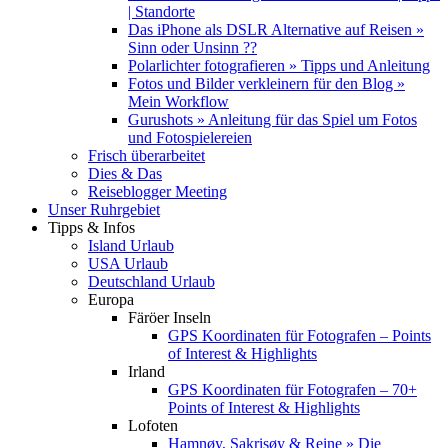
| Standorte
Das iPhone als DSLR Alternative auf Reisen »
Sinn oder Unsinn ??
Polarlichter fotografieren » Tipps und Anleitung
Fotos und Bilder verkleinern für den Blog »
Mein Workflow
Gurushots » Anleitung für das Spiel um Fotos
und Fotospielereien
Frisch überarbeitet
Dies & Das
Reiseblogger Meeting
Unser Ruhrgebiet
Tipps & Infos
Island Urlaub
USA Urlaub
Deutschland Urlaub
Europa
Färöer Inseln
GPS Koordinaten für Fotografen – Points
of Interest & Highlights
Irland
GPS Koordinaten für Fotografen – 70+
Points of Interest & Highlights
Lofoten
Hamnøy, Sakrisøy & Reine » Die