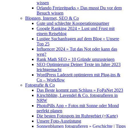
wissen
Orlando Freizeitparks » Das musst Du vor dem
Besuch wissen
Bloggen, Internet, SEO & Co
Gute und schlechte Kooperationspartner
Google Ranking 2024 » Lust und Frust mit
einem Reiseblog
Lustige Suchanfragen auf dem Blog » Unsere
Top 25
Influencer 2024 » Tut das Not oder kann das
weg?
Rank Math SEO » 10 Gründe umzusteigen
SEO Optimierung Deiner Texte im Jahre 2023
leichtgemacht
WordPress Ladezeit optimieren mit Plug-ins &
Co – Workflow
Fotografie & Co
Das Beste kommt zum Schluss » FoPaNet 2023
Kirschblüte, Lavendel & Co. fotografieren in
NRW
PhotoPills App » Fotos mit Sonne oder Mond
perfekt planen
Die besten Fotospots im Ruhrgebiet (+Karte)
Unsere Foto-Ausrüstung
Sonnenblumen fotografieren » Geschichte | Tipps